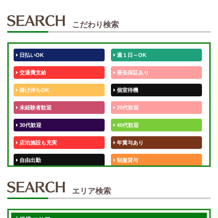
こだわり検索
日払いOK
週１日～OK
交通費支給
最低保証あり
掛け持ちOK
個室待機
未経験者歓迎
20代歓迎
30代歓迎
40代歓迎
店泊施設も充実
年賞与あり
自由出勤
制服貸与
50代歓迎
未経験歓迎
エリア検索
体験入店OK
週1日～
短期OK
入店祝金あり