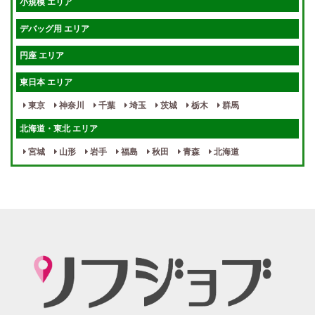
小規模 エリア
週1～OK
健全店で安心！
デバッグ用 エリア
待機保証あり
個別待機
円座 エリア
宿泊相談可
保証制度完備
東日本 エリア
指名料100％バック！
寮完備
東京
神奈川
千葉
埼玉
茨城
栃木
群馬
女性スタッフがいる！
終電後店泊OK
北海道・東北 エリア
最低保証制度あり
ノルマなし
宮城
山形
岩手
福島
秋田
青森
北海道
週１～OK
自宅待機OK
北陸・東海 エリア
週1~OK
短期バイトOK
三重
富山
山梨
岐阜
愛知
新潟
石川
福井
長野
静岡
かけもちOK
給与保証あり
関西 エリア
店泊可能
送迎あり
大阪
兵庫
京都
滋賀
奈良
和歌山
週1日～OK
ぽっちゃりさん歓迎
九州・沖縄 エリア
指名バック率高め
週1・月1～OK
大分
福岡
佐賀
長崎
宮崎
熊本
鹿児島
沖縄