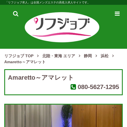
「リフジョブ求人」は全国メンズエステの高収入求人サイトです。
検
メ
索
ニ
ュ
ー
リフジョブ TOP
北陸・東海 エリア
静岡
浜松
Amaretto～アマレット
Amaretto～アマレット
080-5627-1295