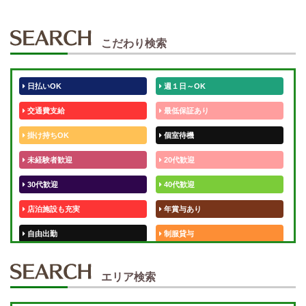
こだわり検索
日払いOK
週１日～OK
交通費支給
最低保証あり
掛け持ちOK
個室待機
未経験者歓迎
20代歓迎
30代歓迎
40代歓迎
店泊施設も充実
年賞与あり
自由出勤
制服貸与
50代歓迎
未経験歓迎
エリア検索
体験入店OK
週1日～