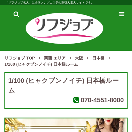
「リフジョブ求人」は全国メンズエステの高収入求人サイトです。
検
メ
索
ニ
ュ
ー
リフジョブ TOP
関西 エリア
大阪
日本橋
1/100 (ヒャクブンノイチ) 日本橋ルーム
1/100 (ヒャクブンノイチ) 日本橋ルー
ム
070‐4551‐8000