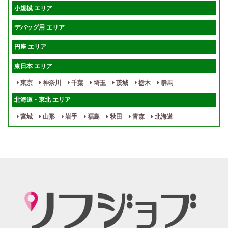
短期OK
入店祝金あり
小規模 エリア
週1～OK
健全店で安心！
デバッグ用 エリア
待機保証あり
個別待機
円座 エリア
宿泊相談可
保証制度完備
東日本 エリア
指名料100％バック！
寮完備
東京
神奈川
千葉
埼玉
茨城
栃木
群馬
女性スタッフがいる！
終電後店泊OK
北海道・東北 エリア
最低保証制度あり
ノルマなし
宮城
山形
岩手
福島
秋田
青森
北海道
週１～OK
自宅待機OK
北陸・東海 エリア
週1~OK
短期バイトOK
三重
富山
山梨
岐阜
愛知
新潟
石川
福井
長野
静岡
かけもちOK
給与保証あり
関西 エリア
店泊可能
送迎あり
大阪
兵庫
京都
滋賀
奈良
和歌山
週1日～OK
ぽっちゃりさん歓迎
九州・沖縄 エリア
指名バック率高め
週1・月1～OK
大分
福岡
佐賀
長崎
宮崎
熊本
鹿児島
沖縄