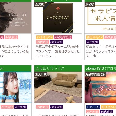
トが講…
金沢駅
浜松駅
2025/03/28
[渋谷駅]
大人の隠れ家 渋
初めまして、大人の
る講習時のセクハラ
トが講…
歓迎
20代歓迎
掛け持ちOK
未経験者歓迎
掛け持ちOK
20代歓
20代歓迎
30代歓迎
30代歓迎
2025/03/28
[亀有駅]
18歳以上のセラピスト
当店は完全個室ルーム型の健全
初めまして！ 新規オ
aroma Angel
トを理念にしている新
エステです。 集客は勿論セラピ
ばかりのラフィネス
セラピストさんを大募
店で…
ストにとっ…
す。 出…
上！！ 掛け持ちO
さんです♪ …
オ
五反田リラックス
aloma ISIS (ア
2025/03/28
[東海学
五反田駅
九品寺交差点駅
デビルキャット
24時間営業！自由シ
室待機でゆっくり自
意して…
20代歓迎
30代歓迎
20代歓迎
30代歓迎
日払いOK
掛け持ちO
体験入店OK
20代歓迎
30代歓迎