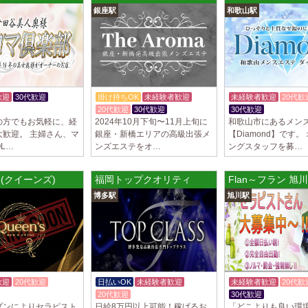
銀座駅
和歌山駅
制服あり、ノルマ、
遇や手厚い福利厚生
指名…
2025/04/09
[藤が丘駅
sirena (シレー
制服あり、ノルマ、
歓迎
30代歓迎
掛け持ちOK
未経験者歓迎
未経験者歓迎
20代歓
遇や手厚い福利厚生
20代歓迎
30代歓迎
30代歓迎
指名…
の方でもお気軽に、経
2024年10月下旬〜11月上旬に
和歌山市にあるメン
大歓迎。 主婦さん、マ
銀座・新橋エリアの高級出張メ
【Diamond】です。
2025/04/08
[勝川駅]
L…
ンズエステをオ…
ングスタッフを募…
Cat’s (キャッツ)
18歳以上（高校生
s (クイーンズ)
福岡トップクオリティ
Flan～フラン 旭
営業時間内でいつで
博多駅
旭川駅
さ…
2025/04/05
[日本橋駅
Aroma de Bana
オープンにつきセラ
貴方様に朗報です！
ラ…
歓迎
20代歓迎
日払いOK
未経験者歓迎
未経験者歓迎
20代歓
体験入店OK
20代歓迎
30代歓迎
2025/04/04
[吉祥寺駅
プンによりセラピスト
日給8万円以上可能！稼げるお
「どこよりも良い環