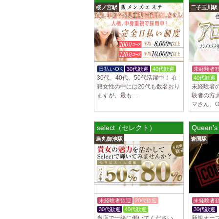
桜ノ宮駅
二子玉川駅
日払いOK
30代歓迎
40代歓迎
未経験者
30代、40代、50代活躍中！ 在
40代歓迎
籍女性の中には20代も数名おり
未経験者
ますが、最も…
験者の方
マさん、O
select（セレクト）
Queen’
烏丸御池駅
岩国駅
未経験者歓迎
20代歓迎
未経験者
30代歓迎
40代歓迎
30代歓迎
当店で一緒に働いてください。
新規オー