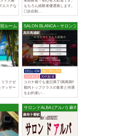
ラピスト大募
未経験者・初心者大歓迎です。
ズエステな
もちろん経験者優遇致します。
☐歩合制…
新宿ルーム
SALON BLANCA～サロンブランカ 高田馬場ルーム
高田馬場駅
日払いOK
掛け持ちOK
20代歓迎
30代歓迎
、リラクゼ
コロナ禍でも連日満了!満満満!!
たマッサー
都内トップクラスの集客と待遇
をお約束い…
サロンドALBA (アルバ) 麻布十番ルーム
麻布十番駅