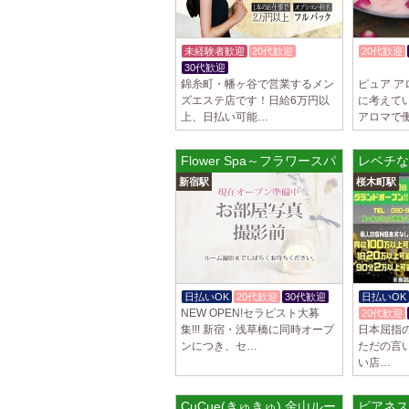
未経験者歓迎
20代歓迎
20代歓迎
30代歓迎
入店祝金あり
体験入店O
錦糸町・幡ヶ谷で営業するメン
ピュア 
ズエステ店です！日給6万円以
に考えて
上、日払い可能…
アロマで
Flower Spa～フラワースパ 新宿ルーム
レベチな
新宿駅
桜木町駅
日払いOK
20代歓迎
30代歓迎
日払いOK
NEW OPEN!セラピスト大募
20代歓迎
集!!! 新宿・浅草橋に同時オープ
日本屈指の集
ンにつき、セ…
ただの言い
い店…
CuCue(きゅきゅ) 金山ルーム
ピアネス