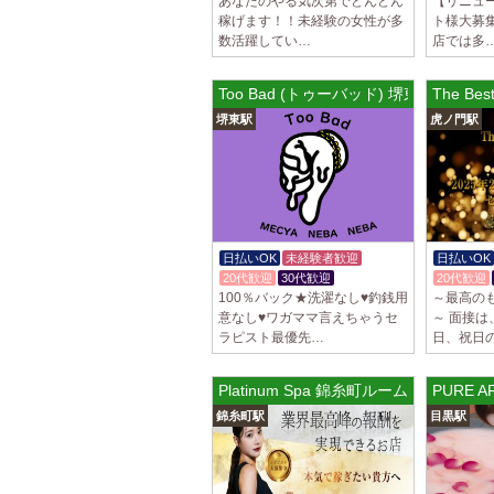
あなたのやる気次第でどんどん
【リニュ
稼げます！！未経験の女性が多
ト様大募集
数活躍してい…
店では多
Too Bad (トゥーバッド) 堺東ルーム
The B
堺東駅
虎ノ門駅
日払いOK
未経験者歓迎
日払いOK
20代歓迎
30代歓迎
20代歓迎
100％バック★洗濯なし♥釣銭用
～最高の
意なし♥ワガママ言えちゃうセ
～ 面接
ラピスト最優先…
日、祝日の
Platinum Spa 錦糸町ルーム
PURE A
錦糸町駅
目黒駅