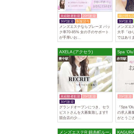
未経験者歓迎
20代歓迎
掛け持ちO
30代歓迎
制服貸与
30代歓迎
メンズエステならプレーヌ バッ
メンズエ
ク率70-85% 女の子のサポート
大手「ゆ
が手厚いお…
ではあり
AXELA (アクセラ)
Spa ‘O
豊中駅
赤羽駅
未経験者歓迎
20代歓迎
20代歓迎
30代歓迎
入店祝金あり
入店祝金
グランドオープンにつき、セラ
『Spa 'O
ピストさんを大募集致します!!
の求人募
競合店の少…
がとうご
メンズエステR 錦糸町ルーム
KAGUR