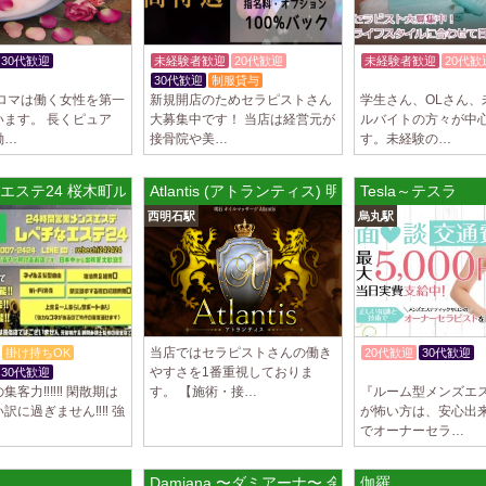
30代歓迎
未経験者歓迎
20代歓迎
未経験者歓迎
20代歓
K
30代歓迎
制服貸与
経験者優遇
アロマは働く女性を第一
新規開店のためセラピストさん
学生さん、OLさん、
います。 長くピュア
大募集中です！ 当店は経営元が
ルバイトの方々が中
働…
接骨院や美…
す。未経験の…
エステ24 桜木町ルーム
Atlantis (アトランティス) 明石ルーム
Tesla～テスラ
西明石駅
烏丸駅
当店ではセラピストさんの働き
掛け持ちOK
20代歓迎
30代歓迎
やすさを1番重視しておりま
30代歓迎
体験入店OK
客力‼️‼️‼️ 閑散期は
す。 【施術・接…
『ルーム型メンズエ
訳に過ぎません‼️‼️ 強
が怖い方は、安心出来る
でオーナーセラ…
Damiana 〜ダミアーナ〜 金山ルーム
伽羅