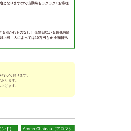
地となりますので出勤時もラクラク♪ お客様
ク＆引かれものなし！ 全額日払い＆最低時給
円以上可！人によっては10万円も★ 全額日払
e (ザ リッツ カシェ)
制度 給与保証・アリバイ対策・送迎など、 快
トする待遇をそろえております！ 雑費等、経
を行っております。
ております。
し上げます。
]
ナ) 春日井ルーム
罰金なし 高額報酬が稼げるだけでなく、高待
を完備しております！ぜひご活用ください♪
ヤモンド)
Aroma Chateau（アロマシャトー）
ナ) 錦ルーム