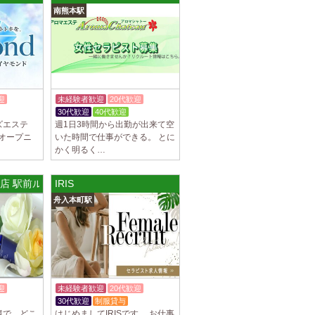
南熊本駅
罰金なし 高額報酬が稼げるだけでなく、高待
を完備しております！ぜひご活用ください♪
]
ナ) 名東ルーム
罰金なし 高額報酬が稼げるだけでなく、高待
迎
未経験者歓迎
20代歓迎
を完備しております！ぜひご活用ください♪
30代歓迎
40代歓迎
ズエステ
週1日3時間から出勤が出来て空
 オープニ
いた時間で仕事ができる。 とに
かく明るく…
不可） オープンニングセラピストさん大募集！
川店 駅前ルーム
IRIS
も可能。 交通費支給あり 一緒に働いてくだ
舟入本町駅
]
na (あろばな)
ピスト大募集！！ 求人探しに苦労されている
 当店では講習制度を徹底しています。 セクハ
迎
未経験者歓迎
20代歓迎
30代歓迎
制服貸与
]
境で、どこ
はじめましてIRISです。 お仕事