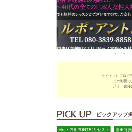
サイト上にプログ
その影響で
只今、復帰
ピックアップ
Mrs・PULPUNTE(ミセス・パルプンテ
世田谷美