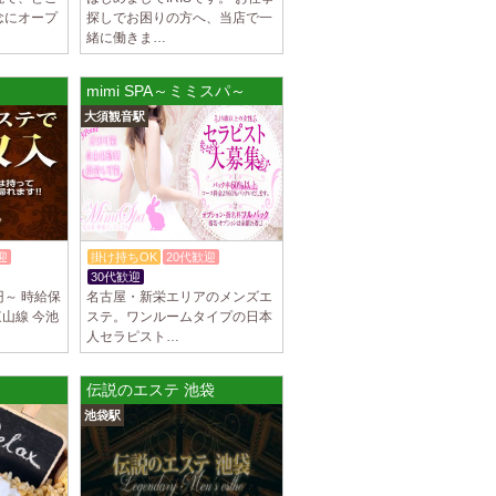
念にオープ
探しでお困りの方へ、当店で一
ブチュ) 吉祥寺ルーム
緒に働きま…
スト大募集！ 「本気で稼ぎたい！」「もっと
りたい！」 そんなあなたを全力でサポートし
mimi SPA～ミミスパ～
大須観音駅
ブチュ) 渋谷ルーム
スト大募集！ 「本気で稼ぎたい！」「もっと
りたい！」 そんなあなたを全力でサポートし
迎
掛け持ちOK
20代歓迎
駅]
30代歓迎
ブチュ) 千歳烏山ルーム
0円～ 時給保
名古屋・新栄エリアのメンズエ
スト大募集！ 「本気で稼ぎたい！」「もっと
東山線 今池
ステ。ワンルームタイプの日本
りたい！」 そんなあなたを全力でサポートし
人セラピスト…
伝説のエステ 池袋
]
イヤモンド～
池袋駅
につきセラピストが不足しています！ 今後も新規
緒に働いてくれるセラピストを大募集しま