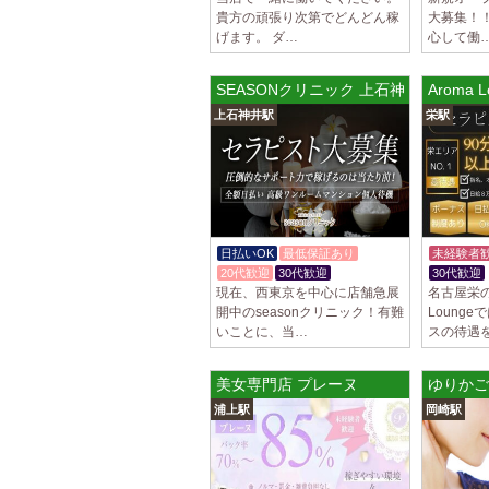
貴方の頑張り次第でどんどん稼
大募集！
げます。 ダ…
心して働
SEASONクリニック 上石神井ルーム
Aroma
上石神井駅
栄駅
日払いOK
最低保証あり
未経験者
20代歓迎
30代歓迎
30代歓迎
現在、西東京を中心に店舗急展
名古屋栄の
開中のseasonクリニック！有難
Loung
いことに、当…
スの待遇
美女専門店 プレーヌ
ゆりかご
浦上駅
岡崎駅