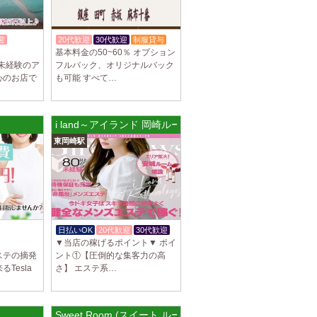
迎
20代歓迎
30代歓迎
制服貸与
基本料金の50~60％ オプション
未経験のア
フルバック、オリジナルバック
心のお店で
も可能 すべて…
i land～アイランド 岡崎ルーム
東岡崎駅
日払いOK
20代歓迎
30代歓迎
▼当店の稼げるポイント▼ ポイ
ステの摘発
ント①【圧倒的な集客力の高
Tesla
さ】 エステ系…
Sweet Room (スイート ルーム) 宝町ルーム