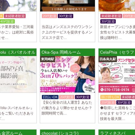
2025/03/29
[自由が丘
LIVSPA (リブ
K
未経験者歓迎
20代歓迎
30代歓迎
未経験者歓迎
20代歓
当店の募集は嘘偽り
40代歓迎
体験入店OK
30代歓迎
いさせていただきま
ステ業界愛知・三河最
当店はメンズエステのワンラン
新規オープンにつき
ります…
りかご」は絶対に風俗
ク上のサービスを提供するメン
女性セラピスト大募集
ませ…
ズエステ店で…
接は随時行…
2025/03/29
[川崎駅]
LIVSPA (リブス
lu’olu（スパオルオル)
Oka-Spa 岡崎ルーム
CelaPhia（セラ
当店の募集は嘘偽り
東岡崎駅
四条烏丸駅
いさせていただきま
ります…
2025/03/29
[蒲田駅]
LIVSPA (リブス
当店の募集は嘘偽り
いさせていただきま
体験入店OK
日払いOK
20代歓迎
30代歓迎
掛け持ちOK
未経験者
ります…
【安心安全の法人運営】あなた
あり
20代歓迎
30代歓迎
lu'olu-スパオルオル-』
の魅力をより輝かせませんか？
◆取得した資格をこ
2025/03/28
[恵比寿駅
集をご覧いただきあり
隙間時間で高…
かせます セラフィア
ざ…
技術を最大限…
大人の隠れ家 恵
初めまして、大人の
る講習時のセクハラ
A 金沢ルーム
chocolat (ショコラ)
ラフィネスパ