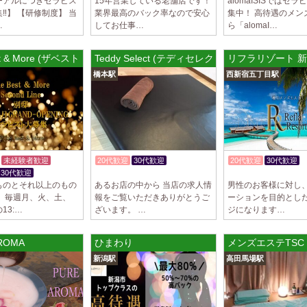
ーアルにつきセラピス
15年営業している老舗店です！
alomaISISではセ
‼︎】 【研修制度】 当
業界最高のバック率なので安心
集中！ 高待遇のメン
…
してお仕事…
ら「alomaI…
est & More (ザベストアンドモア) 虎ノ門ルーム
Teddy Select (テディセレクト) 橋本ルーム
リフラリゾート 
橋本駅
西新宿五丁目駅
未経験者歓迎
20代歓迎
30代歓迎
20代歓迎
30代歓迎
30代歓迎
体験入店OK
体験入店OK
ものとそれ以上のもの
あるお店の中から 当店の求人情
男性のお客様に対し
は、毎週月、火、土、
報をご覧いただきありがとうご
ーションを目的とし
13:…
ざいます。 …
ジになります…
ROMA
ひまわり
メンズエステTSC
新潟駅
高田馬場駅