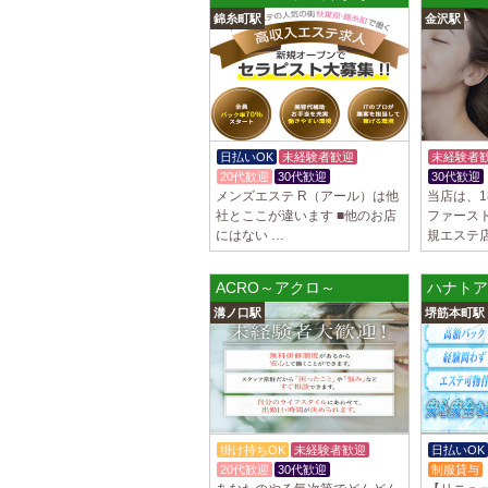
錦糸町駅
金沢駅
日払いOK
未経験者歓迎
未経験者
20代歓迎
30代歓迎
30代歓迎
メンズエステ R（アール）は他
当店は、
社とここが違います ■他のお店
ファース
にはない …
規エステ
ACRO～アクロ～
ハナトア
溝ノ口駅
堺筋本町駅
掛け持ちOK
未経験者歓迎
日払いOK
20代歓迎
30代歓迎
制服貸与