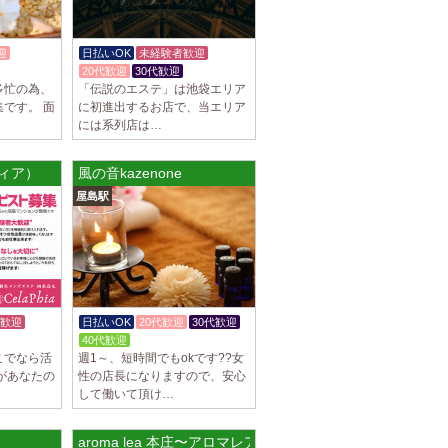
駅]
スパ) 自由が丘ルーム
迎
日払いOK
未経験者歓迎
等なく、記載通りにしっかりお給料をお支払
20代歓迎
30代歓迎
す。 とても働きやすいお店作りを心がけてお
多忙の為、
「伝説のエステ」は池袋エリア
です。 面
に初進出するお店で、当エリア
には系列店は…
パ) 川崎ルーム
フィア）
風の音kazenone
等なく、記載通りにしっかりお給料をお支払
屋島駅
す。 とても働きやすいお店作りを心がけてお
パ) 蒲田ルーム
等なく、記載通りにしっかりお給料をお支払
す。 とても働きやすいお店作りを心がけてお
歓迎
日払いOK
20代歓迎
30代歓迎
40代歓迎
こでなら活
週1～、短時間でもokです??女
]
があなたの
性の店長になりますので、安心
して働いて頂け…
比寿ルーム
隠れ家の女店長です。 当店では業界の闇であ
を撲滅するために女店長または在籍セラピス
aroma lea 本庄〜アロマレア