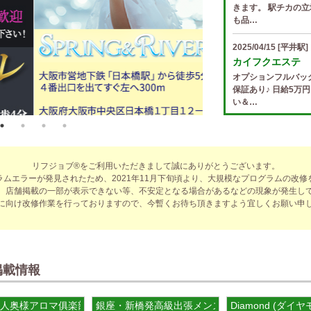
きます。 駅チカの立
も品…
2025/04/15
[平井駅]
カイフクエステ
オプションフルバッ
保証あり♪ 日給5万
い＆…
2025/04/14
[小倉駅]
The Ritz cach
歩合率・RANK昇格
リフジョブ®をご利用いただきまして誠にありがとうございます。
適なお仕事をサポー
ラムエラーが発見されたため、2021年11月下旬頃より、大規模なプログラムの改修
費負…
、店舗掲載の一部が表示できない等、不安定となる場合があるなどの現象が発生し
に向け改修作業を行っておりますので、今暫くお待ち頂きますよう宜しくお願い申
2025/04/14
[春日井駅
sirena (シレー
制服あり、ノルマ、
遇や手厚い福利厚生
指名…
掲載情報
2025/04/12
[伏見駅]
) 桜ノ宮ルーム
人奥様アロマ俱楽部
銀座・新橋発高級出張メンズエステ The Aroma
Diamond (ダイ
sirena (シレー