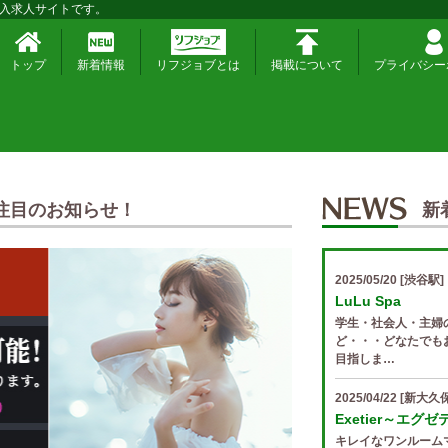
入求人サイトです。
トップ
新着情報
リフジョブとは
掲載について
プライバシー
注目のお知らせ！
新
2025/05/20
[渋谷駅]
LuLu Spa
学生・社会人・主婦
ど・・・どなたでも
目指しま…
2025/04/22
[新大久保
Exetier～エグ
キレイなワンルーム