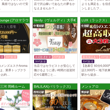
！ 風俗ではないので安
店で沢山稼いであなたの夢をか
よりも満足を」を信
LoveCHU (ラ
…
なえませんか？…
ンしましたフ…
やる気のあるセラピ
人気セラピストにな
ます…
 Lounge (アロマラウンジ)
Verdy（ヴェルディ）大手町ルーム
LUX（ラックス）
中電前駅
今池駅
2025/04/04
[渋谷駅]
LoveCHU (ラ
やる気のあるセラピ
人気セラピストにな
ます…
歓迎
20代歓迎
未経験者歓迎
20代歓迎
最低保証あり
20代歓
2025/04/02
[千歳烏山
体験入店OK
30代歓迎
30代歓迎
LoveCHU (ラ
メンズエステAroma
当店ではセラピストが安心して
【急募!】60分6,00
やる気のあるセラピ
eでは、業界トップクラ
働けるように遅い時間の送迎対
証2,000円～ 地下鉄
人気セラピストにな
をお約…
応や1週間ごと…
駅から徒歩…
ます…
三河 岡崎ルーム
BALILAX(バリラックス)
メンｘアロ
2025/03/31
[八王子駅
Diamond～ダ
西明石駅
博多駅
只今NEW OPEN
出店が続くため、一
す！ 女性…