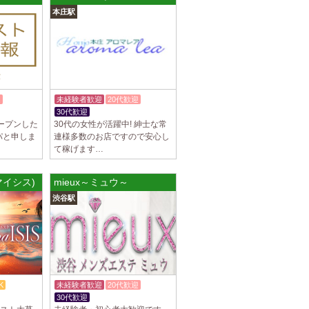
本庄駅
谷ルーム
隠れ家の女店長です。 当店では業界の闇であ
を撲滅するために女店長または在籍セラピス
迎
未経験者歓迎
20代歓迎
30代歓迎
ープンした
30代の女性が活躍中! 紳士な常
パと申しま
連様多数のお店ですので安心し
集しております 完全歩合で50%〜60%以
て稼げます…
K、完全個室待機など嬉しい高待遇が盛りだく
ロマイシス)
mieux～ミュウ～
園前駅]
渋谷駅
フトで好きな時間に働ける 未経験者歓迎♪個
分の好きな事ができます♪ 可愛い制服もご用
K
未経験者歓迎
20代歓迎
30代歓迎