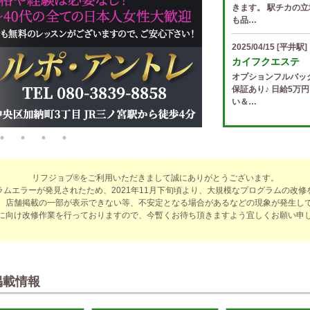
きます。 駅チカの立
も品…
2025/04/15
[平井駅]
カイフクエステ
オプションフルバッ
保証あり♪ 日給5万
い＆…
2025/04/14
[小倉駅]
The Ritz cach
歩合率・RANK昇格
適なお仕事をサポー
リフジョブ®をご利用いただきまして誠にありがとうございます。
費負…
ラムエラーが発見されたため、2021年11月下旬頃より、大規模なプログラムの改修
、店舗掲載の一部が表示できない等、不安定となる場合があるなどの現象が発生し
2025/04/14
[春日井駅
に向け改修作業を行っておりますので、今暫くお待ち頂きますよう宜しくお願い申
sirena (シレー
制服あり、ノルマ、
遇や手厚い福利厚生
指名…
掲載情報
2025/04/12
[伏見駅]
sirena (シレー