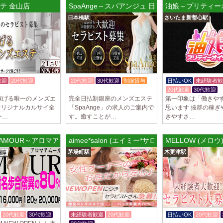
トが講…
テ 金山店
SpaAnge～スパアンジュ 日本橋ルーム
油娘～プリティー
日本橋駅
さいたま新都心駅
2025/03/28
[渋谷駅]
大人の隠れ家 渋
初めまして、大人の
る講習時のセクハラ
トが講…
歓迎
20代歓迎
20代歓迎
30代歓迎
制服貸与
日払いOK
未経験者歓
2025/03/28
[亀有駅]
体験入店OK
20代歓迎
30代歓迎
aroma Angel
稼げる唯一のメンズエ
完全日払制銀座のメンズエステ
第一印象は「働きや
セラピストさんを大募
オリジナルカルサイ全
「SpaAnge」の求人のご案内で
思います 抜群の稼ぎ
上！！ 掛け持ちO
ー…
す。癒すことが…
きやすさ…
さんです♪ …
A AMOUR～アロマアムール 銀座ルーム
aimee*salon (エイミー*サロン) 茅場町ルーム
MELLOW (メロウ
2025/03/28
[東海学
デビルキャット
茅場町駅
木更津駅
24時間営業！自由シ
室待機でゆっくり自
意して…
20代歓迎
30代歓迎
未経験者歓迎
20代歓迎
日払いOK
20代歓迎