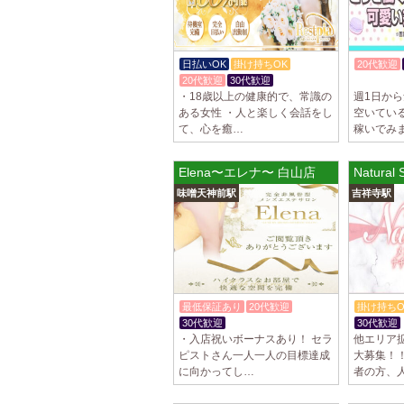
日払いOK
掛け持ちOK
20代歓迎
20代歓迎
30代歓迎
入店祝金
・18歳以上の健康的で、常識の
週1日から
ある女性 ・人と楽しく会話をし
空いてい
て、心を癒…
稼いでみ
Elena〜エレナ〜 白山店
Natur
味噌天神前駅
吉祥寺駅
最低保証あり
20代歓迎
掛け持ちO
30代歓迎
入店祝金あり
30代歓迎
・入店祝いボーナスあり！ セラ
他エリア
ピストさん一人一人の目標達成
大募集！
に向かってし…
者の方、