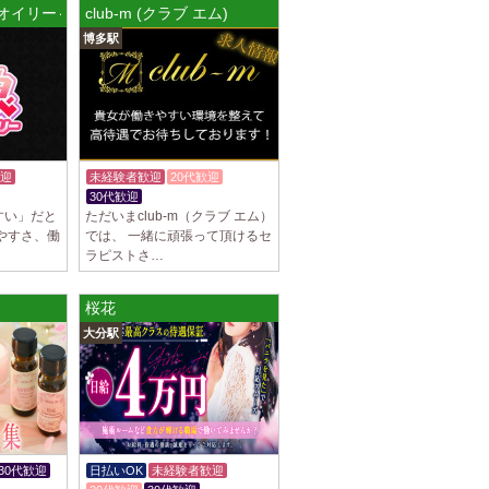
オイリー～ さいたま新都心ルーム
club-m (クラブ エム)
博多駅
谷ルーム
隠れ家の女店長です。 当店では業界の闇であ
を撲滅するために女店長または在籍セラピス
迎
未経験者歓迎
20代歓迎
30代歓迎
すい」だと
ただいまclub-m（クラブ エム）
集しております 完全歩合で50%〜60%以
やすさ、働
では、 一緒に頑張って頂けるセ
K、完全個室待機など嬉しい高待遇が盛りだく
ラピストさ…
)
桜花
園前駅]
大分駅
フトで好きな時間に働ける 未経験者歓迎♪個
分の好きな事ができます♪ 可愛い制服もご用
30代歓迎
日払いOK
未経験者歓迎