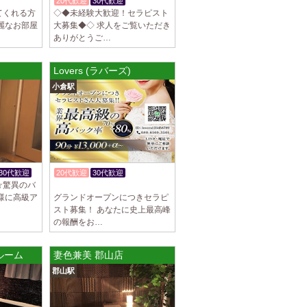
20代歓迎
30代歓迎
てくれる方
◇◆未経験大歓迎！セラピスト
麗なお部屋
大募集◆◇ 求人をご覧いただき
ありがとうご…
Lovers (ラバーズ)
小倉駅
30代歓迎
20代歓迎
30代歓迎
☆驚異のバ
体験入店OK
様に高級ア
グランドオープンにつきセラピ
スト募集！ あなたに史上最高峰
の報酬をお…
川ルーム
妻色兼美 郡山店
郡山駅