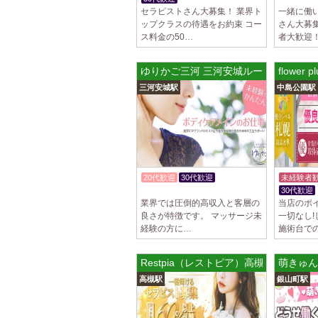
セラピストさん大募集！ 業界ト
一緒に働
ップクラスの待遇をお約束 コー
さん大募
ス料金の50…
者大歓迎！
ゆりかご三河 三河安城ルーム
flowe
三河安城駅
中島公園駅
20代歓迎
30代歓迎
未経験者
入店祝金あり
30代歓迎
業界では圧倒的高収入と客層の
当店のポイ
良さが特徴です。 マッサージ未
一切なし
経験の方に…
施術台で
Restpia（レストピア）高槻ルーム
萌きゅん
高槻駅
銀山町駅