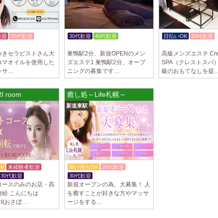
歓迎
20代歓迎
30代歓迎
40代歓迎
日払いOK
20代歓迎
体験入店OK
入店祝金あり
つきセラピストさん大
巣鴨駅2分、新規OPENのメン
高級メンズエステ Cre
ロマオイルを使用した
ズエステ1 巣鴨駅2分、オープ
SPA（クレストスパ
ッサ…
ニングの募集です…
級のおもてなしを提
I room
癒し処～Life札幌～
新道東駅
K
未経験者歓迎
掛け持ちOK
20代歓迎
30代歓迎
30代歓迎
体験入店OK
コースのみのお店・高
新規オープンの為、大募集！ 人
時給 こんにちは
を癒すことが好きな方やマッサ
ORI(おさぼ…
ージをする…