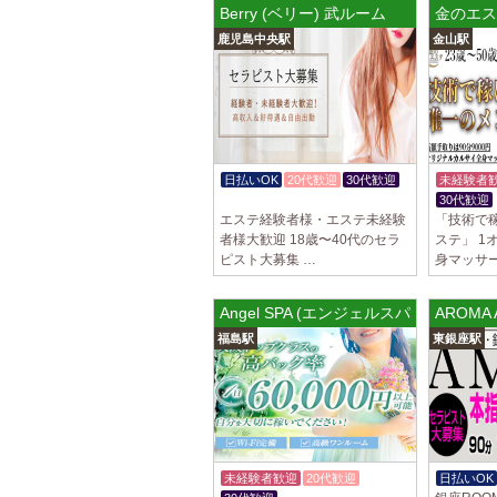
Berry (ベリー) 武ルーム
金のエス
鹿児島中央駅
金山駅
日払いOK
20代歓迎
30代歓迎
未経験者
入店祝金あり
30代歓迎
エステ経験者様・エステ未経験
「技術で
者様大歓迎 18歳〜40代のセラ
ステ」 1
ピスト大募集 …
身マッサ
Angel SPA (エンジェルスパ)
AROM
福島駅
東銀座駅
未経験者歓迎
20代歓迎
日払いOK