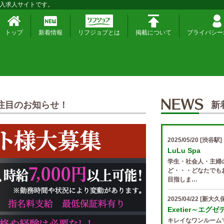
入求人サイトです。
トップ
新着情報
リフジョブとは
掲載について
プライバシー
注目のお知らせ！
新
2025/05/20
[渋谷駅]
LuLu Spa
学生・社会人・主婦
ど・・・どなたでも
目指しま…
2025/04/22
[新大久保
Exetier～エグ
キレイなワンルーム