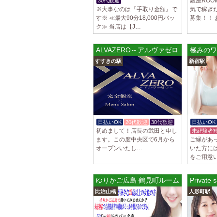
銀座ROOM
30代歓迎
入店祝金あり
※大事なのは『手取り金額』で
気で稼ぎ
す※ ≪最大90分18,000円バッ
募集！！ 
ク≫ 当店は【J…
ALVAZERO～アルヴァゼロ～
極みのワ
すすきの駅
新宿駅
日払いOK
20代歓迎
30代歓迎
日払いOK
初めまして！店長の武田と申し
未経験者
ます。この度中央区で6月から
ご縁があ
オープンいたし…
いた方に
をご用意
ゆりかご広島 鶴見町ルーム
Privat
比治山橋
人形町駅