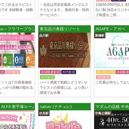
いてくれるセラピスト
・当店は完全非風俗メンズエス
日給50,000円以上 
LoveCHU (ラ
集です 未経験者・経験
テとなります。 風俗行為・性的
払い制 当店オリジナ
やる気のあるセラピ
 …
サービスの…
ク制度をご用…
人気セラピストにな
ます…
r plus～フラワープラス 中島ルーム
東京品川奥様リゾート
AGAPE～アガペ
2025/04/04
[渋谷駅]
品川駅
新橋駅
LoveCHU (ラ
やる気のあるセラピ
人気セラピストにな
ます…
2025/04/02
[千歳烏山
歓迎
20代歓迎
未経験者歓迎
30代歓迎
掛け持ちOK
未経験者
LoveCHU (ラ
40代歓迎
20代歓迎
やる気のあるセラピ
ントは? ①密着施術
パート感覚で気軽にどうぞ♪ セ
ご応募お待ちしてお
人気セラピストにな
!しっかり距離の取れる
ラピストの皆様には、より良い
ます…
の…
環境でお仕事…
2025/03/31
[八王子駅
 ALFA 東平塚ルーム
natuer (ナチュレ)
マダムの品格 中
Diamond～ダ
伏見駅
中島公園駅
只今NEW OPEN
出店が続くため、一
す！ 女性…