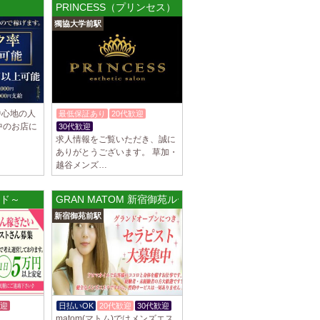
PRINCESS（プリンセス）
罰金なし 高額報酬が稼げるだけでなく、高待
獨協大学前駅
を完備しております！ぜひご活用ください♪
]
ナ) 名東ルーム
罰金なし 高額報酬が稼げるだけでなく、高待
を完備しております！ぜひご活用ください♪
中心地の人
最低保証あり
20代歓迎
中のお店に
30代歓迎
体験入店OK
求人情報をご覧いただき、誠に
ありがとうございます。 草加・
越谷メンズ…
不可） オープンニングセラピストさん大募集！
も可能。 交通費支給あり 一緒に働いてくだ
ンド～
GRAN MATOM 新宿御苑ルーム
新宿御苑前駅
]
na (あろばな)
ピスト大募集！！ 求人探しに苦労されている
 当店では講習制度を徹底しています。 セクハ
迎
日払いOK
20代歓迎
30代歓迎
]
matom(マトム)ではメンズエス