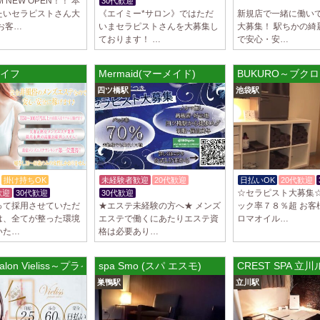
 NEW OPEN！！ 本
30代歓迎
体験入店OK
入店祝金あり
たいセラピストさん大
《エイミー*サロン》ではただ
新規店で一緒に働い
お客…
いまセラピストさんを大募集し
大募集！ 駅ちかの綺
ております！ …
で安心・安…
イフ
Mermaid(マーメイド)
BUKURO～ブクロ
四ツ橋駅
池袋駅
掛け持ちOK
未経験者歓迎
20代歓迎
日払いOK
20代歓迎
☆セラピスト大募集
歓迎
30代歓迎
30代歓迎
って採用させていただ
★エステ未経験の方へ★ メンズ
ック率７８％超 お客
は、全てが整った環境
エステで働くにあたりエステ資
ロマオイル…
いた…
格は必要あり…
e salon Vieliss～プライベートサロン ヴィエリス
spa Smo (スパ エスモ)
CREST SPA 立
巣鴨駅
立川駅