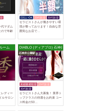
駅]
スパ) 自由が丘ルーム
等なく、記載通りにしっかりお給料をお支払
迎
日払いOK
20代歓迎
30代歓迎
す。 とても働きやすいお店作りを心がけてお
セラピストさんが働きやすい環
０代マダム
境が整っております！自由な雰
なので年齢
囲気なお店で…
パ) 川崎ルーム
等なく、記載通りにしっかりお給料をお支払
都ルーム
DIABLO (ディアブロ) 石神井公園ルーム
す。 とても働きやすいお店作りを心がけてお
石神井公園駅
パ) 蒲田ルーム
等なく、記載通りにしっかりお給料をお支払
す。 とても働きやすいお店作りを心がけてお
未経験者歓迎
20代歓迎
30代歓迎
体験入店OK
]
とレディー
セラピストさん大募集！ 業界ト
イルサロン
ップクラスの待遇をお約束 コー
比寿ルーム
ス料金の50…
隠れ家の女店長です。 当店では業界の闇であ
を撲滅するために女店長または在籍セラピス