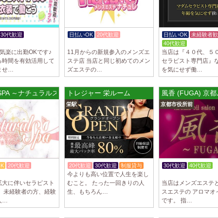
2025/03/29
[自由が丘
LIVSPA (リブ
当店の募集は嘘偽り
30代歓迎
日払いOK
20代歓迎
日払いOK
未経験者歓
いさせていただきま
あり
体験入店OK
40代歓迎
50代歓迎
ります…
気楽に出勤OKです♪
11月からの新規参入のメンズエ
当店は『４０代、５
る時間を有効活用して
ステ店 当店と同じ初めてのメン
セラピスト専門店』
2025/03/29
[川崎駅]
ませ…
ズエステの…
を気にせず働…
LIVSPA (リブス
当店の募集は嘘偽り
al SPA ～ナチュラルスパ～ 吉祥寺ルーム
トレジャー 栄ルーム
風香 (FUGA) 京
いさせていただきま
栄駅
京都市役所前
ります…
2025/03/29
[蒲田駅]
LIVSPA (リブス
当店の募集は嘘偽り
いさせていただきま
ります…
K
20代歓迎
20代歓迎
30代歓迎
制服貸与
30代歓迎
40代歓迎
今よりも高い位置で人生を楽し
入店祝金あり
体験入店OK
2025/03/28
[恵比寿駅
拡大に伴いセラピスト
むこと。 たった一回きりの人
当店はメンズエステ
！ 未経験者の方、経験
生、もちろん…
スエステの アロマオ
大人の隠れ家 恵
人…
です。 指…
初めまして、大人の
る講習時のセクハラ