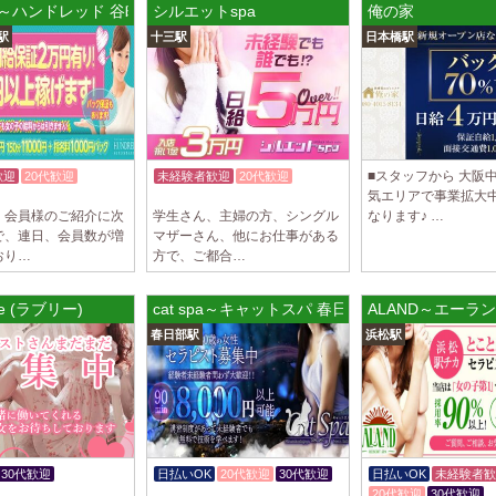
red～ハンドレッド 谷町9丁目ルーム
シルエットspa
俺の家
制服あり、ノルマ、
駅
十三駅
日本橋駅
遇や手厚い福利厚生
指名…
2025/04/09
[藤が丘駅
sirena (シレー
制服あり、ノルマ、
遇や手厚い福利厚生
■スタッフから 大阪
歓迎
20代歓迎
未経験者歓迎
20代歓迎
指名…
気エリアで事業拡大
体験入店OK
、会員様のご紹介に次
学生さん、主婦の方、シングル
なります♪ …
2025/04/08
[勝川駅]
で、連日、会員数が増
マザーさん、他にお仕事がある
Cat’s (キャッツ)
おり…
方で、ご都合…
18歳以上（高校生
営業時間内でいつで
ee (ラブリー)
cat spa～キャットスパ 春日部ルーム
ALAND～エーラ
さ…
春日部駅
浜松駅
2025/04/05
[日本橋駅
Aroma de Bana
オープンにつきセラ
貴方様に朗報です！
ラ…
30代歓迎
日払いOK
20代歓迎
30代歓迎
日払いOK
未経験者歓
2025/04/04
[吉祥寺駅
K
体験入店OK
20代歓迎
30代歓迎