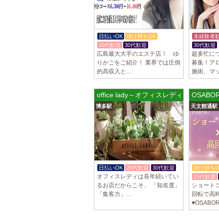
日払いOK
掛け持ちOK
未経験者
20代歓迎
30代歓迎
30代歓迎
広島最大大手のエステ店！ ゆ
超多忙に
りかごをご紹介！ 業界では圧倒
募集！ア
的高収入と…
施術、マ
office lady～オフィスレディ
OSABOR
博多駅
天文館通駅
日払いOK
20代歓迎
30代歓迎
掛け持ちO
オフィスレディは長年続いてい
20代歓迎
るお店だからこそ、 「知名度」
ショート
「集客力」…
回転で高
♥️OSAB