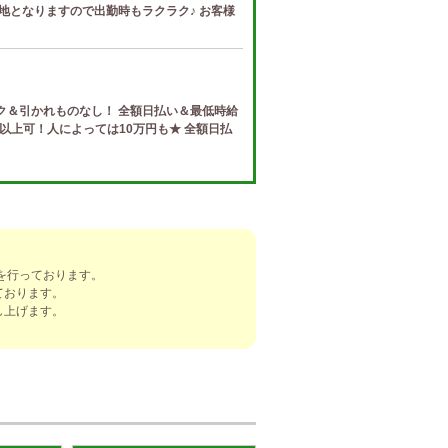
地となりますので出勤時もラクラク♪ お客様
ク＆引かれものなし！ 全額日払い＆最低時給
円以上可！人によっては10万円も★ 全額日払
e (ザ リッツ カシェ)
制度 給与保証・アリバイ対策・送迎など、 快
トする待遇をそろえております！ 雑費等、経
を行っております。
ております。
]
し上げます。
ナ) 春日井ルーム
罰金なし 高額報酬が稼げるだけでなく、高待
を完備しております！ぜひご活用ください♪
ナ) 錦ルーム