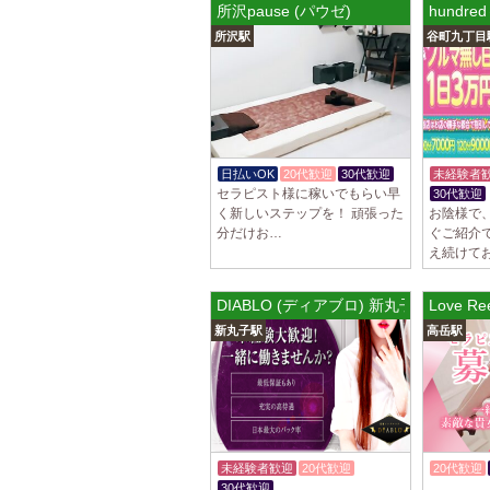
所沢pause (パウゼ)
hund
所沢駅
谷町九丁目
日払いOK
20代歓迎
30代歓迎
未経験者
セラピスト様に稼いでもらい早
30代歓迎
く新しいステップを！ 頑張った
お陰様で
分だけお…
ぐご紹介
え続けて
DIABLO (ディアブロ) 新丸子ルーム
Love R
新丸子駅
高岳駅
未経験者歓迎
20代歓迎
20代歓迎
30代歓迎
体験入店OK
体験入店O