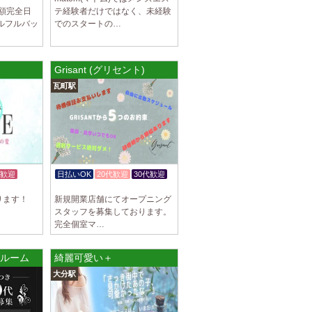
全額完全日
テ経験者だけではなく、未経験
ブチュ) 吉祥寺ルーム
ルフルバッ
でのスタートの…
スト大募集！ 「本気で稼ぎたい！」「もっと
りたい！」 そんなあなたを全力でサポートし
Grisant (グリセント)
瓦町駅
ブチュ) 渋谷ルーム
スト大募集！ 「本気で稼ぎたい！」「もっと
りたい！」 そんなあなたを全力でサポートし
駅]
歓迎
日払いOK
20代歓迎
30代歓迎
ブチュ) 千歳烏山ルーム
入店祝金あり
スト大募集！ 「本気で稼ぎたい！」「もっと
ります！
新規開業店舗にてオープニング
りたい！」 そんなあなたを全力でサポートし
スタッフを募集しております。
完全個室マ…
]
央ルーム
綺麗可愛い＋
イヤモンド～
大分駅
につきセラピストが不足しています！ 今後も新規
緒に働いてくれるセラピストを大募集しま