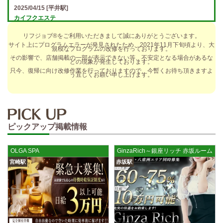
2025/04/15
[平井駅]
カイフクエステ
オプションフルバック＆引かれものなし！ 全額日払い＆最低時給保証あ
リフジョブ®をご利用いただきまして誠にありがとうございます。
り♪ 日給5万円以上可！人によっては10万円も★ 全額日払い＆…
サイト上にプログラムエラーが発見されたため、2021年11月下旬頃より、大
規模なプログラムの改修を行っております。
2025/04/14
[小倉駅]
その影響で、店舗掲載の一部が表示できない等、不安定となる場合があるな
どの現象が発生しております。
The Ritz cache (ザ リッツ カシェ)
只今、復帰に向け改修作業を行っておりますので、今暫くお待ち頂きますよ
う宜しくお願い申し上げます。
歩合率・RANK昇格制度 給与保証・アリバイ対策・送迎など、 快適なお
仕事をサポートする待遇をそろえております！ 雑費等、経費負…
2025/04/14
[春日井駅]
sirena (シレーナ) 春日井ルーム
ピックアップ掲載情報
制服あり、ノルマ、罰金なし 高額報酬が稼げるだけでなく、高待遇や手
厚い福利厚生を完備しております！ぜひご活用ください♪ 指名…
OLGA SPA
GinzaRich～銀座リッチ 赤坂ルーム
2025/04/12
[伏見駅]
宮崎駅
赤坂駅
sirena (シレーナ) 錦ルーム
制服あり、ノルマ、罰金なし 高額報酬が稼げるだけでなく、高待遇や手
厚い福利厚生を完備しております！ぜひご活用ください♪ 指名…
2025/04/09
[藤が丘駅]
sirena (シレーナ) 名東ルーム