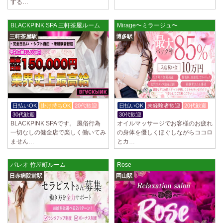
する…
BLACKPINK SPA 三軒茶屋ルーム
Mirage〜ミラージュ〜
三軒茶屋駅
博多駅
日払いOK
掛け持ちOK
20代歓迎
日払いOK
未経験者歓迎
20代歓迎
30代歓迎
30代歓迎
BLACKPINK SPAです。 風俗行為
オイルマッサージでお客様のお疲れ
一切なしの健全店で楽しく働いてみ
の身体を優しくほぐしながらココロ
ません…
とカ…
パレオ 竹屋町ルーム
Rose
日赤病院前駅
岡山駅