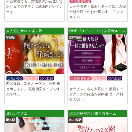
未経験者でも、女性講師が在住して
未経験者歓迎
おりますのですぐに施術内容やマナ
☆完全着衣・風俗行為一切禁止の完
ーを…
全健全店でのお仕事です。 アロマ
オイル…
大人癒しサロン 美～Bi
DIABLO (ディアブロ) 吉祥寺ルーム
琴似駅
吉祥寺駅
日払いOK
20代歓迎
30代歓迎
未経験者歓迎
20代歓迎
30代歓迎
西区琴似に新規オープンした美-Bi
体験入店OK
と申します。 完全個室タイプです
セラピストさん大募集！ 業界トッ
ので待…
プクラスの待遇をお約束 コース料
金の50…
麗しいマダム
淑女の秘密スパ 市ケ谷ルーム
鶯谷駅
市ヶ谷駅