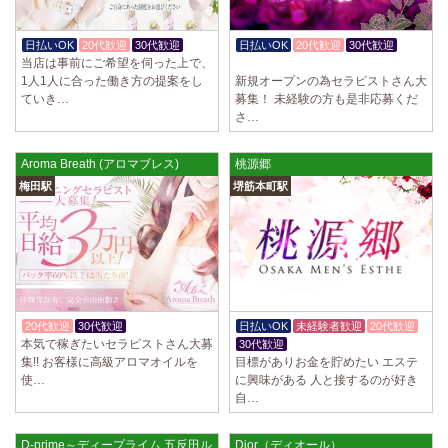
日払いOK
20代歓迎
30代歓迎
日払いOK
20代歓迎
30代歓迎
当店は事前にご希望を伺った上で、
入店祝金あり
1人1人に合った働き方の提案をし
新規オープンの為セラピストさん大
ていき…
募集！ 未経験の方も是非応募くだ
さ…
Aroma Breath (アロマブレス)
桃源郷
梅田駅
堺筋本町駅
20代歓迎
30代歓迎
体験入店OK
日払いOK
未経験者歓迎
20代歓迎
本気で稼ぎたいセラピストさん大募
30代歓迎
集!! お客様に高級アロマオイルを
目標がありお金を貯めたい エステ
使…
に興味がある 人と接するのが好き
自…
D-prime～ディープライム 五反田ルーム
Dior（ディオール）