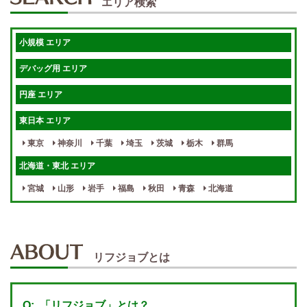
エリア検索
体験入店OK
週1日～
短期OK
入店祝金あり
小規模 エリア
週1～OK
健全店で安心！
デバッグ用 エリア
待機保証あり
個別待機
円座 エリア
宿泊相談可
保証制度完備
東日本 エリア
指名料100％バック！
寮完備
東京
神奈川
千葉
埼玉
茨城
栃木
群馬
女性スタッフがいる！
終電後店泊OK
北海道・東北 エリア
最低保証制度あり
ノルマなし
宮城
山形
岩手
福島
秋田
青森
北海道
週１～OK
自宅待機OK
北陸・東海 エリア
週1~OK
短期バイトOK
三重
富山
山梨
岐阜
愛知
新潟
石川
福井
長野
静岡
かけもちOK
給与保証あり
リフジョブとは
関西 エリア
店泊可能
送迎あり
大阪
兵庫
京都
滋賀
奈良
和歌山
「リフジョブ」とは？
週1日～OK
ぽっちゃりさん歓迎