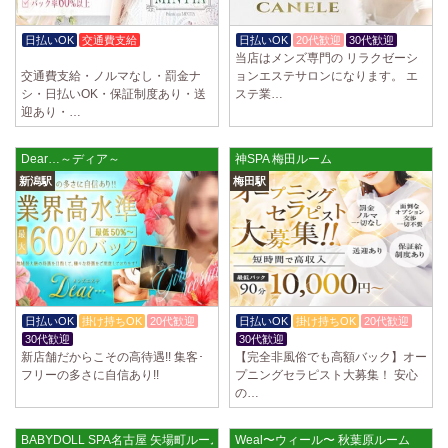
日払いOK
交通費支給
日払いOK
20代歓迎
30代歓迎
当店はメンズ専門の リラクゼーシ
入店祝金あり
交通費支給・ノルマなし・罰金ナ
ョンエステサロンになります。 エ
シ・日払いOK・保証制度あり・送
ステ業…
迎あり・…
Dear…～ディア～
神SPA 梅田ルーム
新潟駅
梅田駅
日払いOK
掛け持ちOK
20代歓迎
日払いOK
掛け持ちOK
20代歓迎
30代歓迎
30代歓迎
新店舗だからこその高待遇!! 集客･
【完全非風俗でも高額バック】オー
フリーの多さに自信あり!!
プニングセラピスト大募集！ 安心
の…
BABYDOLL SPA名古屋 矢場町ルーム
Weal〜ウィール〜 秋葉原ルーム