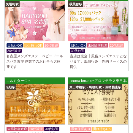
矢場町駅
秋葉原駅
日払いOK
掛け持ちOK
20代歓迎
日払いOK
未経験者歓迎
20代歓迎
30代歓迎
30代歓迎
名古屋メンズエステ ベビードール
当店は完全非風俗メンズエステとな
スパ名古屋 副業でのお仕事も大歓
ります。風俗行為・性的サービスの
迎です…
提供…
エルミタージュ
aroma terrace~アロマテラス東日本橋
名取駅
東日本橋駅・馬喰町駅・馬喰横山駅
未経験者歓迎
20代歓迎
30代歓迎
最低保証あり
掛け持ちOK