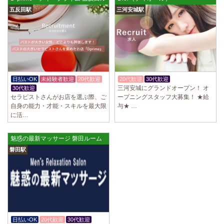
五反田駅
三河安城駅
日払いOK
未経験者歓迎
20代歓迎
20代歓迎
30代歓迎
体験入店OK
三河安城にグランドオープン！ オ
30代歓迎
セラピストさんがお店を選ぶ際、ご
ープニングスタッフ大募集！ ★給
自身の能力・才能・スキルを最大限
与★ …
に活…
魅惑の最新マッサージ 磐田ルーム
磐田駅
日払いOK
20代歓迎
30代歓迎