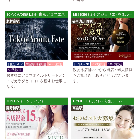
ていただきます。 とても働きやすいお店作りを心がけております…
2025/03/28
[恵比寿駅]
Tokyo Aroma Este (東京アロマエステ) 東新宿ルーム
Mrs jolie (ミセスジョリエ) 谷九ルーム
大人の隠れ家 恵比寿ルーム
東新宿駅
谷町九丁目駅
初めまして、大人の隠れ家の女店長です。 当店では業界の闇である講習
時のセクハラを撲滅するために女店長または在籍セラピストが講…
2025/03/28
[渋谷駅]
大人の隠れ家 渋谷ルーム
初めまして、大人の隠れ家の女店長です。 当店では業界の闇である講習
時のセクハラを撲滅するために女店長または在籍セラピストが講…
日払いOK
未経験者歓迎
20代歓迎
日払いOK
20代歓迎
30代歓迎
数ある店舗の中から当店の求人情報
30代歓迎
2025/03/28
[亀有駅]
お客様にアロマオイルトリートメン
をご覧頂き、ありがとうございま
aroma Angel
トでカラダとココロを癒すお仕事に
す。 …
なり…
セラピストさんを大募集しております 完全歩合で50%〜60%以上！！ 掛
け持ちOK、完全個室待機など嬉しい高待遇が盛りだくさんです♪ …
MINTIA（ミンティア）
CANELE (カヌレ) 高岳ルーム
2025/03/28
[東海学園前駅]
鷹野橋駅
高岳駅
デビルキャット
24時間営業！自由シフトで好きな時間に働ける 未経験者歓迎♪個室待機
でゆっくり自分の好きな事ができます♪ 可愛い制服もご用意して…