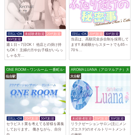
2025/04/02
[千歳烏山駅]
LoveCHU (ラブチュ) 千歳烏山ルーム
やる気のあるセラピスト大募集！ 「本気で稼ぎたい！」「もっと人気セ
ラピストになりたい！」 そんなあなたを全力でサポートします…
2025/03/31
[八王子駅]
日払いOK
未経験者歓迎
20代歓迎
日払いOK
20代歓迎
30代歓迎
Diamond～ダイヤモンド～
当店は、高額完全歩合制を採用して
30代歓迎
只今NEW OPENにつきセラピストが不足しています！ 今後も新規出店が
週１日～7日OK！ 他店との掛け持
ます‼ 未経験からスタートでも65～
続くため、一緒に働いてくれるセラピストを大募集します！ 女性…
ちOK！ 主婦の方やお子様がいらっ
70％…
しゃる方…
2025/03/29
[自由が丘駅]
LIVSPA (リブスパ) 自由が丘ルーム
ONE ROOM～ワンルーム 一番町ルーム
AROMA LUANA（アロマルアナ）大分
当店の募集は嘘偽り等なく、記載通りにしっかりお給料をお支払いさせ
仙台駅
大分駅
ていただきます。 とても働きやすいお店作りを心がけております…
2025/03/29
[川崎駅]
LIVSPA (リブスパ) 川崎ルーム
当店の募集は嘘偽り等なく、記載通りにしっかりお給料をお支払いさせ
ていただきます。 とても働きやすいお店作りを心がけております…
日払いOK
20代歓迎
30代歓迎
未経験者歓迎
20代歓迎
30代歓迎
2025/03/29
[蒲田駅]
セラピスト業を考えてる皆様を募集
リラクゼーションサロン(主にメン
LIVSPA (リブスパ) 蒲田ルーム
しております。 働きながら、自分
ズエステ)のオイルトリートメント
当店の募集は嘘偽り等なく、記載通りにしっかりお給料をお支払いさせ
自…
の施術…