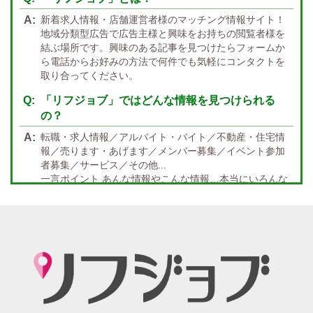
九州・沖縄 エリア
新着求人情報・店舗運営者様のマッチング情報サイト！
指名バック率高め
週1・月1～OK
大分
福岡
佐賀
長崎
宮崎
熊本
鹿児島
沖縄
地域分類型広告で広告主様と興味をお持ちの閲覧者様を
結ぶ場所です。興味のある記事を見つけたらフォームか
託児所紹介あり
初心者歓迎
中四国 エリア
ら電話からお好みの方法で何件でも気軽にコンタクトを
資格者優遇
未経験者のみ歓迎
取り合ってください。
岡山
鳥取
広島
島根
山口
徳島
香川
高知
愛媛
宿泊・送迎あり
50代以上歓迎
「リフジョブ」ではどんな情報を見つけられる
の？
経験者優遇
女の子の気持ち最優先!
転職・求人情報／アルバイト・バイト／不動産・住宅情
経験者歓迎
未経験者あり
報／売ります・あげます／メンバー募集／イベント参加
者募集／サービス／その他...
未経験者金着
60代歓迎
一言ポイント あんな情報やこんな情報…本当にいろんな
情報満載!! どんな情報に出会うかなんて… 兎にも角にも
楽しんでいただければGOOD
「リフジョブ」の起源は？ どうしてリフジョブ？
紙面媒体スポーツ紙のあの広告求人情報から意味深長な
広告!?まで興味のある方もただ眺めてるだけ、という通り
すがりの方へも！もっとkhaosな情報たちを掲載する場所
が欲しい！というお客様の要望を実現、もっと広く発信
したい・伝えたいそんな思いからリフジョブは生まれま