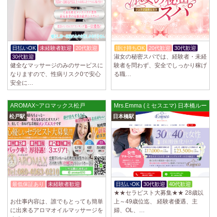
日払いOK
未経験者歓迎
20代歓迎
掛け持ちOK
20代歓迎
30代歓迎
淑女の秘密スパでは、経験者・未経
30代歓迎
健全なマッサージのみのサービスに
験者を問わず、安全でしっかり稼げ
なりますので、性病リスク0で安心
る職…
安全に…
AROMAX~アロマックス松戸
Mrs.Emma (ミセスエマ) 日本橋ルーム
松戸駅
日本橋駅
最低保証あり
未経験者歓迎
日払いOK
30代歓迎
40代歓迎
★★セラピスト大募集★★ 28歳以
入店祝金あり
経験者優遇
お仕事内容は、誰でもとっても簡単
上～49歳位迄、 経験者優遇、主
に出来るアロマオイルマッサージを
婦、OL、…