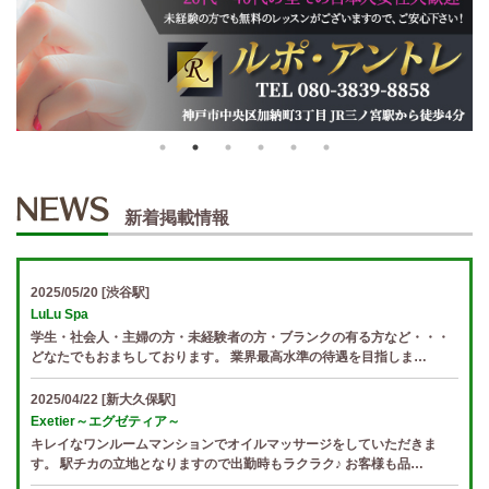
新着掲載情報
2025/05/20
[渋谷駅]
LuLu Spa
学生・社会人・主婦の方・未経験者の方・ブランクの有る方など・・・
どなたでもおまちしております。 業界最高水準の待遇を目指しま…
2025/04/22
[新大久保駅]
Exetier～エグゼティア～
キレイなワンルームマンションでオイルマッサージをしていただきま
す。 駅チカの立地となりますので出勤時もラクラク♪ お客様も品…