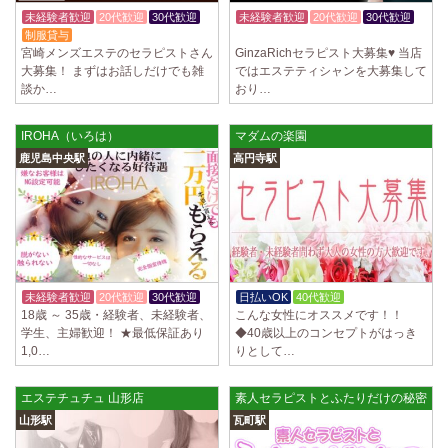
制服あり、ノルマ、罰金なし 高額報酬が稼げるだけでなく、高待遇や手
未経験者歓迎
20代歓迎
30代歓迎
未経験者歓迎
20代歓迎
30代歓迎
厚い福利厚生を完備しております！ぜひご活用ください♪ 指名…
制服貸与
体験入店OK
宮崎メンズエステのセラピストさん
GinzaRichセラピスト大募集♥ 当店
2025/04/08
[勝川駅]
大募集！ まずはお話しだけでも雑
ではエステティシャンを大募集して
Cat’s (キャッツ)
談か…
おり…
18歳以上（高校生不可） オープンニングセラピストさん大募集！ 営業時
間内でいつでも可能。 交通費支給あり 一緒に働いてくださ…
IROHA（いろは）
マダムの楽園
2025/04/05
[日本橋駅]
鹿児島中央駅
高円寺駅
Aroma de Banana (あろばな)
オープンにつきセラピスト大募集！！ 求人探しに苦労されている貴方様
に朗報です！ 当店では講習制度を徹底しています。 セクハラ…
2025/04/04
[吉祥寺駅]
LoveCHU (ラブチュ) 吉祥寺ルーム
やる気のあるセラピスト大募集！ 「本気で稼ぎたい！」「もっと人気セ
未経験者歓迎
20代歓迎
30代歓迎
日払いOK
40代歓迎
個別待機
ラピストになりたい！」 そんなあなたを全力でサポートします…
18歳 ～ 35歳・経験者、未経験者、
こんな女性にオススメです！！
学生、主婦歓迎！ ★最低保証あり
◆40歳以上のコンセプトがはっき
1,0…
りとして…
2025/04/04
[渋谷駅]
LoveCHU (ラブチュ) 渋谷ルーム
やる気のあるセラピスト大募集！ 「本気で稼ぎたい！」「もっと人気セ
エステチュチュ 山形店
素人セラピストとふたりだけの秘密事
ラピストになりたい！」 そんなあなたを全力でサポートします…
山形駅
瓦町駅