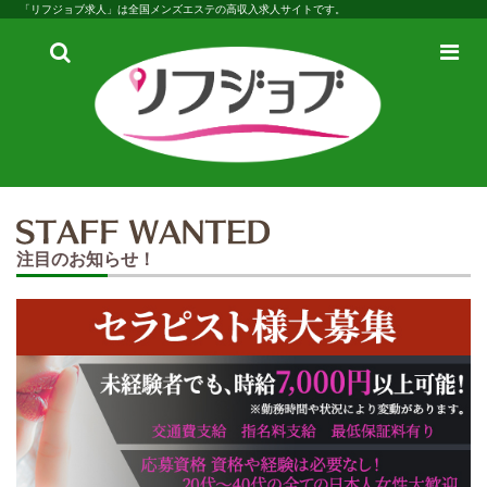
「リフジョブ求人」は全国メンズエステの高収入求人サイトです。
検
メ
索
ニ
ュ
ー
注目のお知らせ！