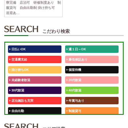
寮完備 店泊可 研修制度あり 制
服貸与 自由出勤制 掛け持ち可
送迎あ…
こだわり検索
日払いOK
週１日～OK
交通費支給
最低保証あり
掛け持ちOK
個室待機
未経験者歓迎
20代歓迎
30代歓迎
40代歓迎
店泊施設も充実
年賞与あり
自由出勤
制服貸与
50代歓迎
未経験歓迎