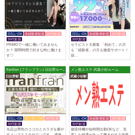
2025/04/02
[千歳烏山駅]
LoveCHU (ラブチュ) 千歳烏山ルーム
やる気のあるセラピスト大募集！ 「本気で稼ぎたい！」「もっと人気セ
ラピストになりたい！」 そんなあなたを全力でサポートします…
2025/03/31
[八王子駅]
日払いOK
未経験者歓迎
20代歓迎
日払いOK
未経験者歓迎
20代歓迎
Diamond～ダイヤモンド～
30代歓迎
30代歓迎
只今NEW OPENにつきセラピストが不足しています！ 今後も新規出店が
PRIMOで一緒に働いてみません
セラピスト大募集 「初めて」の方
続くため、一緒に働いてくれるセラピストを大募集します！ 女性…
か？ 隙間時間で好きな時に働けま
も「経験者」の方も徹底サポート！
す♡
採…
2025/03/29
[自由が丘駅]
LIVSPA (リブスパ) 自由が丘ルーム
franfran (フランフラン) 日比野ルーム
メン熟エステ 武蔵小杉ルーム
当店の募集は嘘偽り等なく、記載通りにしっかりお給料をお支払いさせ
日比野駅
武蔵小杉駅
ていただきます。 とても働きやすいお店作りを心がけております…
2025/03/29
[川崎駅]
LIVSPA (リブスパ) 川崎ルーム
当店の募集は嘘偽り等なく、記載通りにしっかりお給料をお支払いさせ
ていただきます。 とても働きやすいお店作りを心がけております…
日払いOK
掛け持ちOK
20代歓迎
日払いOK
未経験者歓迎
20代歓迎
2025/03/29
[蒲田駅]
30代歓迎
30代歓迎
LIVSPA (リブスパ) 蒲田ルーム
当店は男性のココロとカラダを癒や
個室待機や短時間出勤OKなど、充
当店の募集は嘘偽り等なく、記載通りにしっかりお給料をお支払いさせ
すメンズエステサロンです。 過激
実した待遇があって働きやすさ抜群