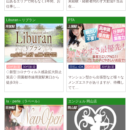
山あるエリアで間もなく1年間、お
未経験・経験者問わず大歓迎!! 当店
仕事し…
在…
Liburan～リブラン
PTA
用賀駅
上堀駅
20代歓迎
30代歓迎
体験入店OK
日払いOK
20代歓迎
30代歓迎
◇新型コロナウィルス感染拡大防止
体験入店OK
策店◇ 田園都市線用賀駅東口から
マンション型から出張型など様々な
徒歩3分…
メンズエステがありますが、待機し
てて…
la・perle（ラペール）
エンジェル 岡山店
田神駅
岡山駅