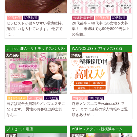
20代歓迎
30代歓迎
入店祝金あり
未経験者歓迎
20代歓迎
30代歓迎
セラピストが働きやすい環境維持、
20代後半～40代半ばの女性を大募
施術に力を入れています。 他店で
集！！ 未経験でも90分8000円以上
は…
の高額…
Limited SPA～リミテッドスパ 大久保ルーム
WAINOSU33.3 (ワイノス33.3)
大久保駅
堺東駅
掛け持ちOK
20代歓迎
30代歓迎
20代歓迎
30代歓迎
入店祝金あり
当店は完全会員制のメンズエステに
堺東メンズエステwainosu33.で
なります。 男性のお客様は紳士的
す。 まずは当店の求人情報をご覧
なお…
頂きありが…
プリセーヌ 堺店
AQUA～アクア～新横浜ルーム
堺東駅
新横浜駅