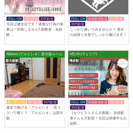
日払いOK
20代歓迎
30代歓迎
日払いOK
未経験者歓迎
20代歓迎
当店は健全店です！過激な行為の強
30代歓迎
要は一切致しません!! 経験者・未経
しっかり稼いでみませんか？ 貴女
験…
の頑張り次第でしっかり稼げます！
…
Albireo (アルビレオ）新大阪ルーム
VELIA (ヴェリア)
新大阪駅
博多駅
掛け持ちOK
20代歓迎
30代歓迎
日払いOK
未経験者歓迎
20代歓迎
健全で稼げる「アルビレオ」 高コ
30代歓迎
スパで稼ぐ？「アルビレオ」は新大
《セラピストさん大募集》 未経験
阪…
者さんも大歓迎！当店は研修中もお
給料…