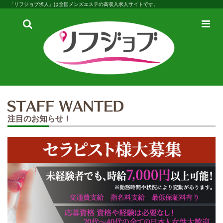
「リフジョブ求人」は全国メンズエステの高収入求人サイトです。
検
メ
索
ニ
ュ
ー
注目のお知らせ！