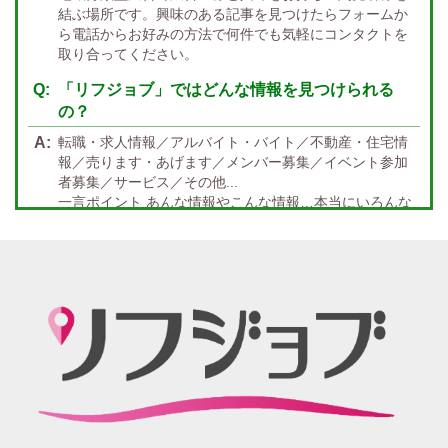
結ぶ場所です。興味のある記事を見つけたらフォームか
託児所紹介あり
初心者歓迎
中四国 エリア
ら電話からお好みの方法で何件でも気軽にコンタクトを
資格者優遇
未経験者のみ歓迎
取り合ってください。
岡山
鳥取
広島
島根
山口
徳島
香川
高知
愛媛
宿泊・送迎あり
50代以上歓迎
「リフジョブ」ではどんな情報を見つけられる
の？
経験者優遇
女の子の気持ち最優先!
転職・求人情報／アルバイト・バイト／不動産・住宅情
経験者歓迎
未経験者あり
報／売ります・あげます／メンバー募集／イベント参加
者募集／サービス／その他...
未経験者金着
60代歓迎
一言ポイント あんな情報やこんな情報…本当にいろんな
情報満載!! どんな情報に出会うかなんて… 兎にも角にも
楽しんでいただければGOOD
「リフジョブ」の起源は？ どうしてリフジョブ？
紙面媒体スポーツ紙のあの広告求人情報から意味深長な
広告!?まで興味のある方もただ眺めてるだけ、という通り
すがりの方へも！もっとkhaosな情報たちを掲載する場所
が欲しい！というお客様の要望を実現、もっと広く発信
したい・伝えたいそんな思いからリフジョブは生まれま
した。
「リフジョブ」はどのようにして今日に至るの？