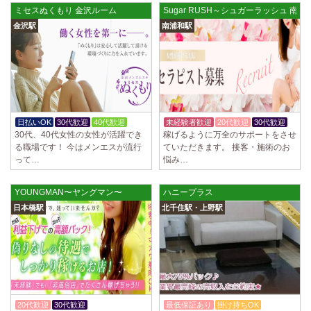
ミセスぬくもり 金沢ルーム
Sugar RUSH～シュガーラッシュ 南
金沢駅
南浦和駅
日払いOK
30代歓迎
40代歓迎
未経験者歓迎
20代歓迎
30代歓迎
30代、40代女性の女性が活躍でき
稼げるように万全のサポートをさせ
る職場です！ 今はメンエスが流行
ていただきます。 接客・施術のお
って…
悩み…
YOUNGMAN〜ヤングマン〜
ハニープラス
日本橋駅
北千住駅・上野駅
20代歓迎
30代歓迎
体験入店OK
最低保証あり
掛け持ちOK