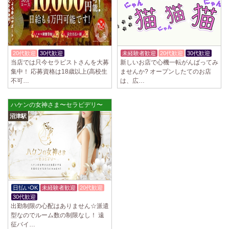
20代歓迎
30代歓迎
体験入店OK
未経験者歓迎
20代歓迎
30代歓迎
当店では只今セラピストさんを大募
新しいお店で心機一転がんばってみ
集中！ 応募資格は18歳以上(高校生
ませんか? オープンしたてのお店
不可…
は、広…
ハケンの女神さま〜セラピデリ〜
沼津駅
日払いOK
未経験者歓迎
20代歓迎
30代歓迎
出勤制限の心配はありません☆派遣
型なのでルーム数の制限なし！ 遠
征バイ…