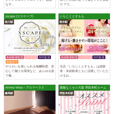
ていただきます。 とても働きやすいお店作りを心がけております…
なサ…
◎ アロ…
2025/03/28
[恵比寿駅]
xscape (エスケープ)
いちじくとすもも
大人の隠れ家 恵比寿ルーム
初めまして、大人の隠れ家の女店長です。 当店では業界の闇である講習
桜川駅
筒井駅
時のセクハラを撲滅するために女店長または在籍セラピストが講…
2025/03/28
[渋谷駅]
大人の隠れ家 渋谷ルーム
初めまして、大人の隠れ家の女店長です。 当店では業界の闇である講習
時のセクハラを撲滅するために女店長または在籍セラピストが講…
未経験者歓迎
20代歓迎
30代歓迎
未経験者歓迎
20代歓迎
30代歓迎
2025/03/28
[亀有駅]
制服貸与
体験入店OK
aroma Angel
やりがいを感じられる報酬制度、安
当店『いちじくとすもも』は経験
心して働ける環境など、あらゆる面
者・未経験者ともに活躍していただ
セラピストさんを大募集しております 完全歩合で50%〜60%以上！！ 掛
で働…
けるお…
け持ちOK、完全個室待機など嬉しい高待遇が盛りだくさんです♪ …
2025/03/28
[東海学園前駅]
Aroma Velas～アロマベラス
素敵なミセス大阪 堺筋本町ルーム
デビルキャット
練馬駅
堺筋本町駅
24時間営業！自由シフトで好きな時間に働ける 未経験者歓迎♪個室待機
でゆっくり自分の好きな事ができます♪ 可愛い制服もご用意して…