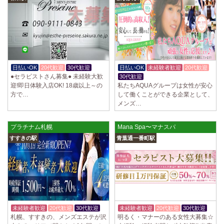
日払いOK
20代歓迎
30代歓迎
日払いOK
未経験者歓迎
20代歓迎
●セラピストさん募集● 未経験大歓
30代歓迎
迎!即日体験入店OK! 18歳以上～の
私たちAQUAグループは女性が安心
方で…
して働くことができる企業として、
メンズ…
プラチナム札幌
Mana Spa〜マナスパ
すすきの駅
青葉通一番町駅
未経験者歓迎
20代歓迎
30代歓迎
未経験者歓迎
20代歓迎
30代歓迎
札幌、すすきの、メンズエステが沢
明るく・マナーのある女性大募集☆