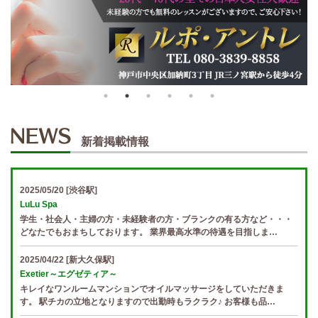
新着掲載情報
2025/05/20
[渋谷駅]
LuLu Spa
学生・社会人・主婦の方・未経験者の方・ブランクの有る方など・・・
どなたでもおまちしております。 業界最高水準の待遇を目指しま…
2025/04/22
[新大久保駅]
Exetier～エグゼティア～
キレイなワンルームマンションでオイルマッサージをしていただきま
す。 駅チカの立地となりますので出勤時もラクラク♪ お客様も品…