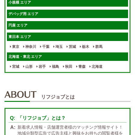
小規模 エリア
週1～OK
健全店で安心！
デバッグ用 エリア
待機保証あり
個別待機
円座 エリア
宿泊相談可
保証制度完備
東日本 エリア
指名料100％バック！
寮完備
東京
神奈川
千葉
埼玉
茨城
栃木
群馬
女性スタッフがいる！
終電後店泊OK
北海道・東北 エリア
最低保証制度あり
ノルマなし
宮城
山形
岩手
福島
秋田
青森
北海道
週１～OK
自宅待機OK
北陸・東海 エリア
週1~OK
短期バイトOK
三重
富山
山梨
岐阜
愛知
新潟
石川
福井
長野
静岡
かけもちOK
給与保証あり
リフジョブとは
関西 エリア
店泊可能
送迎あり
大阪
兵庫
京都
滋賀
奈良
和歌山
「リフジョブ」とは？
週1日～OK
ぽっちゃりさん歓迎
九州・沖縄 エリア
新着求人情報・店舗運営者様のマッチング情報サイト！
指名バック率高め
週1・月1～OK
大分
福岡
佐賀
長崎
宮崎
熊本
鹿児島
沖縄
地域分類型広告で広告主様と興味をお持ちの閲覧者様を