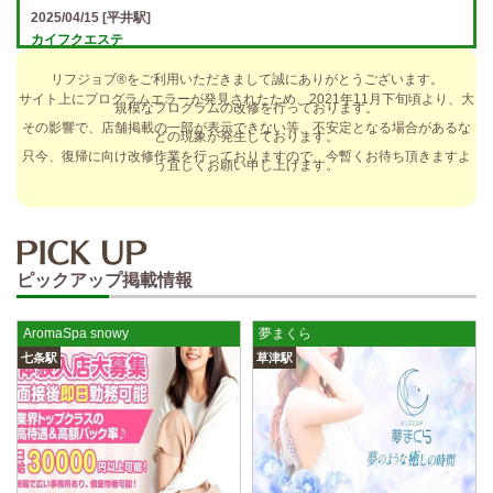
2025/04/15
[平井駅]
カイフクエステ
オプションフルバック＆引かれものなし！ 全額日払い＆最低時給保証あ
リフジョブ®をご利用いただきまして誠にありがとうございます。
り♪ 日給5万円以上可！人によっては10万円も★ 全額日払い＆…
サイト上にプログラムエラーが発見されたため、2021年11月下旬頃より、大
規模なプログラムの改修を行っております。
2025/04/14
[小倉駅]
その影響で、店舗掲載の一部が表示できない等、不安定となる場合があるな
どの現象が発生しております。
The Ritz cache (ザ リッツ カシェ)
只今、復帰に向け改修作業を行っておりますので、今暫くお待ち頂きますよ
う宜しくお願い申し上げます。
歩合率・RANK昇格制度 給与保証・アリバイ対策・送迎など、 快適なお
仕事をサポートする待遇をそろえております！ 雑費等、経費負…
2025/04/14
[春日井駅]
sirena (シレーナ) 春日井ルーム
ピックアップ掲載情報
制服あり、ノルマ、罰金なし 高額報酬が稼げるだけでなく、高待遇や手
厚い福利厚生を完備しております！ぜひご活用ください♪ 指名…
AromaSpa snowy
夢まくら
2025/04/12
[伏見駅]
七条駅
草津駅
sirena (シレーナ) 錦ルーム
制服あり、ノルマ、罰金なし 高額報酬が稼げるだけでなく、高待遇や手
厚い福利厚生を完備しております！ぜひご活用ください♪ 指名…
2025/04/09
[藤が丘駅]
sirena (シレーナ) 名東ルーム