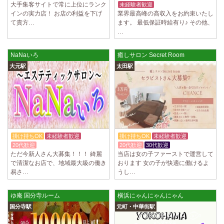
大手集客サイトで常に上位にランク
未経験者歓迎
入店祝金あり
インの実力店！ お店の利益を下げ
業界最高峰の高収入をお約束いたし
て貴方…
ます。 最低保証時給有り♪ その他、
…
NaNaいろ
癒しサロン Secret Room
大元駅
太田駅
掛け持ちOK
未経験者歓迎
掛け持ちOK
未経験者歓迎
20代歓迎
20代歓迎
30代歓迎
ただ今新人さん大募集！！！ 綺麗
当店は女の子ファーストで運営して
で清潔なお店で、地域最大級の働き
おります 女の子が快適に働けるよ
易さ…
うし…
ゆ庵 国分寺ルーム
横浜にゃんにゃんにゃん
国分寺駅
元町・中華街駅