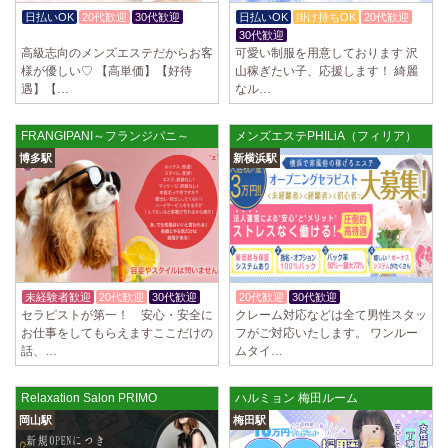
制服あり、ノルマ、罰金なし 高額報酬が稼げるだけでなく、高待遇や手
日払いOK
20代歓迎
30代歓迎
日払いOK
掛け持ちOK
20代歓迎
厚い福利厚生を完備しております！ぜひご活用ください♪ 指名…
体験入店OK
30代歓迎
高級志向のメンズエステだからお客
可愛い制服を用意しております 沢
2025/04/08
[勝川駅]
様が優しい♡ 【高単価】【好待
山稼ぎたい子、応援します！ 綺麗
Cat’s (キャッツ)
遇】【…
なル…
18歳以上（高校生不可） オープンニングセラピストさん大募集！ 営業時
間内でいつでも可能。 交通費支給あり 一緒に働いてくださ…
FRANGIPANI～フランジパニ～
メンズエステPHILiA（フィリア）
2025/04/05
[日本橋駅]
博多駅
新横浜駅
Aroma de Banana (あろばな)
オープンにつきセラピスト大募集！！ 求人探しに苦労されている貴方様
に朗報です！ 当店では講習制度を徹底しています。 セクハラ…
2025/04/04
[吉祥寺駅]
LoveCHU (ラブチュ) 吉祥寺ルーム
やる気のあるセラピスト大募集！ 「本気で稼ぎたい！」「もっと人気セ
未経験者歓迎
20代歓迎
30代歓迎
20代歓迎
30代歓迎
入店祝金あり
ラピストになりたい！」 そんなあなたを全力でサポートします…
セラピストが第一！ 安心・安全に
クレーム対応などは全て男性スタッ
お仕事をしてもらえますここだけの
フがご対応いたします。 ワンルー
話、…
ムタイ…
2025/04/04
[渋谷駅]
LoveCHU (ラブチュ) 渋谷ルーム
やる気のあるセラピスト大募集！ 「本気で稼ぎたい！」「もっと人気セ
Relaxation Salon PRIMO
ハルミョン 梅田ルーム
ラピストになりたい！」 そんなあなたを全力でサポートします…
岡山駅
梅田駅