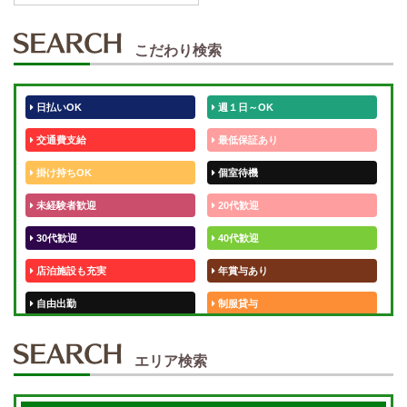
こだわり検索
日払いOK
週１日～OK
交通費支給
最低保証あり
掛け持ちOK
個室待機
未経験者歓迎
20代歓迎
30代歓迎
40代歓迎
店泊施設も充実
年賞与あり
自由出勤
制服貸与
50代歓迎
未経験歓迎
エリア検索
体験入店OK
週1日～
短期OK
入店祝金あり