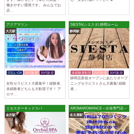
ていただきます。 とても働きやすいお店作りを心がけております…
働きやすい環境です。 みんなでお
店…
2025/03/28
[恵比寿駅]
大人の隠れ家 恵比寿ルーム
アクアマリン
SIESTA(シエスタ) 静岡ルーム
初めまして、大人の隠れ家の女店長です。 当店では業界の闇である講習
時のセクハラを撲滅するために女店長または在籍セラピストが講…
大元駅
静岡駅
2025/03/28
[渋谷駅]
大人の隠れ家 渋谷ルーム
初めまして、大人の隠れ家の女店長です。 当店では業界の闇である講習
時のセクハラを撲滅するために女店長または在籍セラピストが講…
2025/03/28
[亀有駅]
日払いOK
20代歓迎
30代歓迎
未経験者歓迎
20代歓迎
30代歓迎
aroma Angel
静岡店新規オープンにあたりオープ
体験入店OK
女性セラピスト大募集中！経験者、
ニングセラピストさん大募集! 経験
セラピストさんを大募集しております 完全歩合で50%〜60%以上！！ 掛
未経験者どちらも大歓迎です！ ア
者…
け持ちOK、完全個室待機など嬉しい高待遇が盛りだくさんです♪ …
ロマ…
2025/03/28
[東海学園前駅]
デビルキャット
ミセスオーキッドスパ
AROMAROMANCE～出張専門店～
24時間営業！自由シフトで好きな時間に働ける 未経験者歓迎♪個室待機
金沢駅
名古屋駅
でゆっくり自分の好きな事ができます♪ 可愛い制服もご用意して…