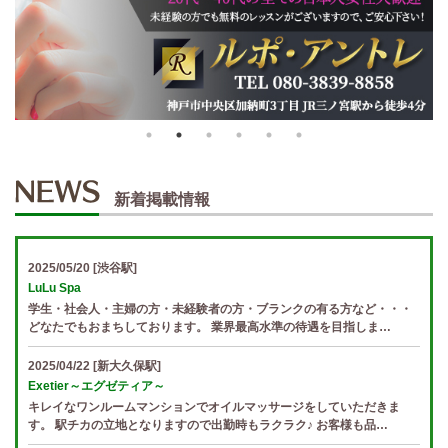
新着掲載情報
2025/05/20
[渋谷駅]
LuLu Spa
学生・社会人・主婦の方・未経験者の方・ブランクの有る方など・・・
どなたでもおまちしております。 業界最高水準の待遇を目指しま…
2025/04/22
[新大久保駅]
Exetier～エグゼティア～
キレイなワンルームマンションでオイルマッサージをしていただきま
す。 駅チカの立地となりますので出勤時もラクラク♪ お客様も品…