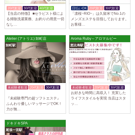
20代歓迎
30代歓迎
40代歓迎
日払いOK
20代歓迎
30代歓迎
【当店の特徴】 ■セラピスト様によ
「凛桜~RIO~」は久留米でNo.1の
る掃除洗濯業務、お釣りの用意一切
メンズエステを目指しております。
なし…
お客様…
Atelier (アトリエ) 卸町店
Aroma Ruby～アロマルビー
卸町駅
恵比寿駅
未経験者歓迎
20代歓迎
30代歓迎
未経験者歓迎
20代歓迎
30代歓迎
お好きな時間に高収入！ 充実した
体験入店OK
『未経験専門の超ソフトエステ』
ライフスタイルを実現 当店はスタ
ふんわり優しいマッサージでOK！
ッ…
力が無…
ドキドキSPA
尾張一宮駅