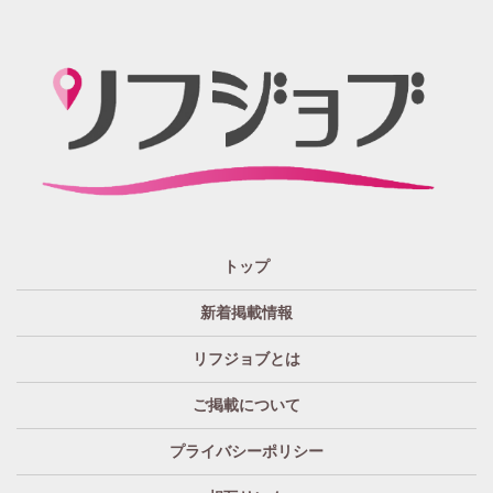
「リフジョブ」の起源は？ どうしてリフジョブ？
紙面媒体スポーツ紙のあの広告求人情報から意味深長な
広告!?まで興味のある方もただ眺めてるだけ、という通り
すがりの方へも！もっとkhaosな情報たちを掲載する場所
が欲しい！というお客様の要望を実現、もっと広く発信
したい・伝えたいそんな思いからリフジョブは生まれま
した。
「リフジョブ」はどのようにして今日に至るの？
人と人・地域をつなぎ「相互の良かった」の思いのため
トップ
に、リフジョブは地域情報発信サービスを2016年10月よ
り開始いたしました。
新着掲載情報
「リフジョブ」は無料広告？
リフジョブとは
いいえ、リフジョブは収益広告として運営されておりま
す。
ご掲載について
「リフジョブ」へはどのぐらいのアクセスがある
プライバシーポリシー
の？
求人情報はもちろん、地域密着型広告や特殊な広告まで