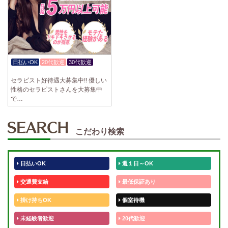
日払いOK
20代歓迎
30代歓迎
体験入店OK
セラピスト好待遇大募集中!! 優しい
性格のセラピストさんを大募集中
で…
こだわり検索
日払いOK
週１日～OK
交通費支給
最低保証あり
掛け持ちOK
個室待機
未経験者歓迎
20代歓迎