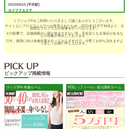
2025/04/15
[平井駅]
カイフクエステ
オプションフルバック＆引かれものなし！ 全額日払い＆最低時給保証あ
リフジョブ®をご利用いただきまして誠にありがとうございます。
り♪ 日給5万円以上可！人によっては10万円も★ 全額日払い＆…
サイト上にプログラムエラーが発見されたため、2021年11月下旬頃より、大
規模なプログラムの改修を行っております。
2025/04/14
[小倉駅]
その影響で、店舗掲載の一部が表示できない等、不安定となる場合があるな
どの現象が発生しております。
The Ritz cache (ザ リッツ カシェ)
只今、復帰に向け改修作業を行っておりますので、今暫くお待ち頂きますよ
う宜しくお願い申し上げます。
歩合率・RANK昇格制度 給与保証・アリバイ対策・送迎など、 快適なお
仕事をサポートする待遇をそろえております！ 雑費等、経費負…
2025/04/14
[春日井駅]
sirena (シレーナ) 春日井ルーム
ピックアップ掲載情報
制服あり、ノルマ、罰金なし 高額報酬が稼げるだけでなく、高待遇や手
厚い福利厚生を完備しております！ぜひご活用ください♪ 指名…
ヴィラSPA 布施ルーム
FEEL（フィール）鍛冶屋町ルーム
2025/04/12
[伏見駅]
布施駅
鍛冶屋町駅
sirena (シレーナ) 錦ルーム
制服あり、ノルマ、罰金なし 高額報酬が稼げるだけでなく、高待遇や手
厚い福利厚生を完備しております！ぜひご活用ください♪ 指名…
2025/04/09
[藤が丘駅]
sirena (シレーナ) 名東ルーム