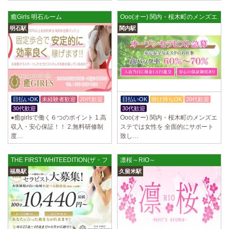
癒Girls 明石ルーム
Ooo(オー) 関内・桜木町のメンズエス
明石駅
関内駅
日払いOK
未経験者歓迎
20代歓迎
日払いOK
掛け持ちOK
20代歓迎
30代歓迎
30代歓迎
●癒girlsで働く６つのポイント 1.高
Ooo(オー) 関内・桜木町のメンズエ
収入・安心保証！！ 2.無料研修制
ステでは女性を 全面的にサポート
度…
致し…
THE FIRST WHITEEDITION(ザ・ファーストエディション)
凛桜～RIO～
福島駅
久留米駅