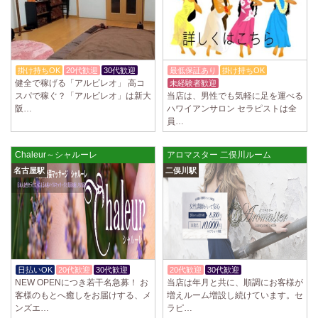
掛け持ちOK
20代歓迎
30代歓迎
最低保証あり
掛け持ちOK
健全で稼げる「アルビレオ」 高コ
未経験者歓迎
入店祝金あり
スパで稼ぐ？「アルビレオ」は新大
当店は、男性でも気軽に足を運べる
阪…
ハワイアンサロン セラピストは全
員…
Chaleur～シャルーレ
アロマスター 二俣川ルーム
名古屋駅
二俣川駅
日払いOK
20代歓迎
30代歓迎
20代歓迎
30代歓迎
体験入店OK
NEW OPENにつき若干名急募！ お
当店は年月と共に、順調にお客様が
客様のもとへ癒しをお届けする、メ
増えルーム増設し続けています。セ
ンズエ…
ラピ…