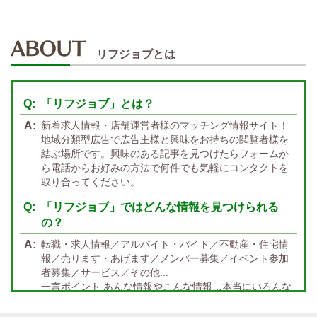
週１～OK
自宅待機OK
北陸・東海 エリア
週1~OK
短期バイトOK
三重
富山
山梨
岐阜
愛知
新潟
石川
福井
長野
静岡
かけもちOK
給与保証あり
リフジョブとは
関西 エリア
店泊可能
送迎あり
大阪
兵庫
京都
滋賀
奈良
和歌山
「リフジョブ」とは？
週1日～OK
ぽっちゃりさん歓迎
九州・沖縄 エリア
新着求人情報・店舗運営者様のマッチング情報サイト！
指名バック率高め
週1・月1～OK
大分
福岡
佐賀
長崎
宮崎
熊本
鹿児島
沖縄
地域分類型広告で広告主様と興味をお持ちの閲覧者様を
結ぶ場所です。興味のある記事を見つけたらフォームか
託児所紹介あり
初心者歓迎
中四国 エリア
ら電話からお好みの方法で何件でも気軽にコンタクトを
資格者優遇
未経験者のみ歓迎
取り合ってください。
岡山
鳥取
広島
島根
山口
徳島
香川
高知
愛媛
宿泊・送迎あり
50代以上歓迎
「リフジョブ」ではどんな情報を見つけられる
の？
経験者優遇
女の子の気持ち最優先!
転職・求人情報／アルバイト・バイト／不動産・住宅情
経験者歓迎
未経験者あり
報／売ります・あげます／メンバー募集／イベント参加
者募集／サービス／その他...
未経験者金着
60代歓迎
一言ポイント あんな情報やこんな情報…本当にいろんな
情報満載!! どんな情報に出会うかなんて… 兎にも角にも
楽しんでいただければGOOD