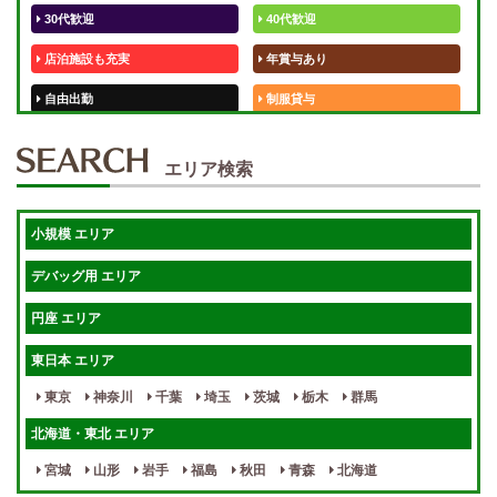
30代歓迎
40代歓迎
店泊施設も充実
年賞与あり
自由出勤
制服貸与
50代歓迎
未経験歓迎
エリア検索
体験入店OK
週1日～
短期OK
入店祝金あり
小規模 エリア
週1～OK
健全店で安心！
デバッグ用 エリア
待機保証あり
個別待機
円座 エリア
宿泊相談可
保証制度完備
東日本 エリア
指名料100％バック！
寮完備
東京
神奈川
千葉
埼玉
茨城
栃木
群馬
女性スタッフがいる！
終電後店泊OK
北海道・東北 エリア
最低保証制度あり
ノルマなし
宮城
山形
岩手
福島
秋田
青森
北海道