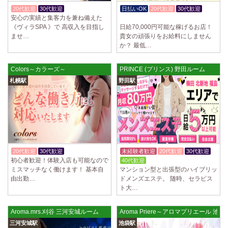
制服あり、ノルマ、罰金なし 高額報酬が稼げるだけでなく、高待遇や手
20代歓迎
30代歓迎
入店祝金あり
日払いOK
20代歓迎
30代歓迎
厚い福利厚生を完備しております！ぜひご活用ください♪ 指名…
安心の実績と集客力を兼ね備えた
入店祝金あり
《ヴィラSPA 》で 高収入を目指し
日給70,000円可能な稼げるお店！
2025/04/08
[勝川駅]
ませ…
貴女の頑張りをお給料にしません
Cat’s (キャッツ)
か？ 最低…
18歳以上（高校生不可） オープンニングセラピストさん大募集！ 営業時
間内でいつでも可能。 交通費支給あり 一緒に働いてくださ…
Colors～カラーズ～
PRINCE (プリンス) 野田ルーム
2025/04/05
[日本橋駅]
札幌駅
野田駅
Aroma de Banana (あろばな)
オープンにつきセラピスト大募集！！ 求人探しに苦労されている貴方様
に朗報です！ 当店では講習制度を徹底しています。 セクハラ…
2025/04/04
[吉祥寺駅]
LoveCHU (ラブチュ) 吉祥寺ルーム
やる気のあるセラピスト大募集！ 「本気で稼ぎたい！」「もっと人気セ
20代歓迎
30代歓迎
体験入店OK
未経験者歓迎
20代歓迎
30代歓迎
ラピストになりたい！」 そんなあなたを全力でサポートします…
初心者歓迎！体験入店も可能なので
40代歓迎
ミスマッチなく働けます！ 基本自
マンション型と出張型のハイブリッ
由出勤…
ドメンズエステ。 随時、セラピス
2025/04/04
[渋谷駅]
ト大…
LoveCHU (ラブチュ) 渋谷ルーム
やる気のあるセラピスト大募集！ 「本気で稼ぎたい！」「もっと人気セ
ラピストになりたい！」 そんなあなたを全力でサポートします…
Aroma.mrs.刈谷 三河安城ルーム
Aroma Priere～アロマプリエール 池
三河安城駅
池袋駅