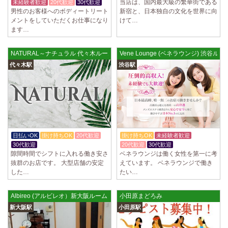
当店は、国内最大級の繁華街である
未経験者歓迎
20代歓迎
30代歓迎
男性のお客様へのボディートリート
新宿と、日本独自の文化を世界に向
メントをしていただくお仕事になり
けて…
ます…
NATURAL～ナチュラル 代々木ルーム
Vene Lounge (ベネラウンジ) 渋谷ルー
代々木駅
渋谷駅
日払いOK
掛け持ちOK
20代歓迎
掛け持ちOK
未経験者歓迎
30代歓迎
20代歓迎
30代歓迎
隙間時間でシフトに入れる働き安さ
ベネラウンジは働く女性を第一に考
抜群のお店です。 大型店舗の安定
えています。 ベネラウンジで働き
した…
たい…
Albireo (アルビレオ）新大阪ルーム
小田原まどろみ
新大阪駅
小田原駅