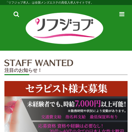
「リフジョブ求人」は全国メンズエステの高収入求人サイトです。
検
メ
索
ニ
ュ
ー
注目のお知らせ！