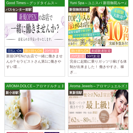
Good Times～グッドタイムス～
Yuni Spa～ユニスパ 新宿御苑ルーム
バスセンター前駅
新宿御苑前駅
日払いOK
掛け持ちOK
20代歓迎
掛け持ちOK
未経験者歓迎
新規OPENのお店で一緒に働きませ
20代歓迎
30代歓迎
んか? セラピストさん第1に働きや
完全に起動に乗りガッツリ稼げる体
すい環…
制が出来ました！ 働きやすさ、稼
ぎ…
AROMA DOLCE～アロマドルチェ 新小岩店
Aroma Jewels～アロマジュエルズ 
新小岩駅
東新宿駅