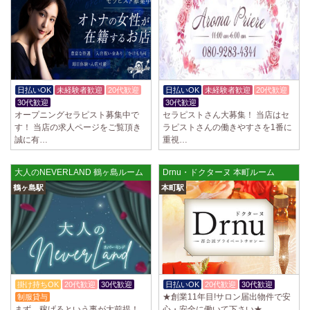
2025/04/02
[千歳烏山駅]
LoveCHU (ラブチュ) 千歳烏山ルーム
やる気のあるセラピスト大募集！ 「本気で稼ぎたい！」「もっと人気セ
ラピストになりたい！」 そんなあなたを全力でサポートします…
2025/03/31
[八王子駅]
Diamond～ダイヤモンド～
日払いOK
未経験者歓迎
20代歓迎
日払いOK
未経験者歓迎
20代歓迎
只今NEW OPENにつきセラピストが不足しています！ 今後も新規出店が
30代歓迎
30代歓迎
続くため、一緒に働いてくれるセラピストを大募集します！ 女性…
オープニングセラピスト募集中で
セラピストさん大募集！ 当店はセ
す！ 当店の求人ページをご覧頂き
ラピストさんの働きやすさを1番に
2025/03/29
[自由が丘駅]
誠に有…
重視…
LIVSPA (リブスパ) 自由が丘ルーム
当店の募集は嘘偽り等なく、記載通りにしっかりお給料をお支払いさせ
大人のNEVERLAND 鶴ヶ島ルーム
Drnu・ドクターヌ 本町ルーム
ていただきます。 とても働きやすいお店作りを心がけております…
鶴ヶ島駅
本町駅
2025/03/29
[川崎駅]
LIVSPA (リブスパ) 川崎ルーム
当店の募集は嘘偽り等なく、記載通りにしっかりお給料をお支払いさせ
ていただきます。 とても働きやすいお店作りを心がけております…
2025/03/29
[蒲田駅]
掛け持ちOK
20代歓迎
30代歓迎
日払いOK
20代歓迎
30代歓迎
LIVSPA (リブスパ) 蒲田ルーム
★創業11年目!サロン届出物件で安
制服貸与
当店の募集は嘘偽り等なく、記載通りにしっかりお給料をお支払いさせ
まず、稼げるという事が大前提！
心・安全に働いて下さい★