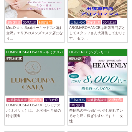
20代歓迎
30代歓迎
制服貸与
日払いOK
20代歓迎
30代歓迎
Mrs.Orchid Spa(オーキッドスパ)は
AROMAROMANCEは出張専門店と
金沢」エリアのメンズエステ店にな
してスタッフさん大募集しておりま
り…
す。 セラ…
LUMINOUSPA OSAKA～ルミナスパオオサカ 堺筋本町ルーム
HEAVENLY (ヘブンリー)
堺筋本町駅
田原本駅
未経験者歓迎
20代歓迎
30代歓迎
日払いOK
未経験者歓迎
20代歓迎
LUMINOUSPA OSAKA （ルミナス
30代歓迎
パ オオサカ）は、 お客様へ至福の
奈良県の中心部から 少し離れてい
時を演出…
るから逆に稼ぎやすいです！！ 女
性…