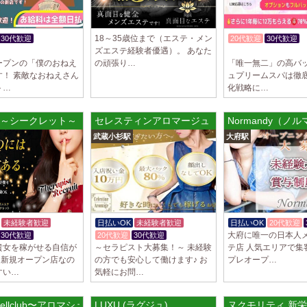
18～35歳位まで（エステ・メン
30代歓迎
20代歓迎
30代歓迎
ズエステ経験者優遇）。 あなた
K
入店祝金あり
ープンの「僕のおねえ
の頑張り…
「唯一無二」の高バッ
す！ 素敵なおねえさん
ュプリームスパは徹
ト…
化戦略に…
ET～シークレット～
セレスティンアロマージュ 武蔵小杉ルーム
Normandy（ノ
武蔵小杉駅
大府駅
未経験者歓迎
日払いOK
未経験者歓迎
日払いOK
20代歓迎
大府に唯一の日本人
30代歓迎
20代歓迎
30代歓迎
貴女を稼がせる自信が
～セラピスト大募集！～ 未経験
テ店 人気エリアで集
 新規オープン店なの
の方でも安心して働けます♪ お
プレオープ…
すい…
気軽にお問…
shellclub〜アロマシェルクラブ
LUXU (ラグジュ)
ヌクモリティ 新