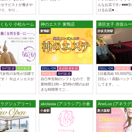
はセラピストが働きや
んなお店です♪ ■■■
LoveCHU (ラ
作り、やり…
けるお店■ …
やる気のあるセラピ
人気セラピストにな
ます…
ルーム
くもり 小松ルーム
神のエステ 巣鴨店
港区女子 赤坂ル
巣鴨駅
赤坂見附駅
2025/04/04
[渋谷駅]
LoveCHU (ラ
やる気のあるセラピ
人気セラピストにな
ます…
30代歓迎
40代歓迎
日払いOK
未経験者歓迎
日払いOK
20代歓迎
2025/04/02
[千歳烏山
0代女性の女性が活躍で
1日最高給 50,000
20代歓迎
30代歓迎
LoveCHU (ラ
です！ 今はメンエスが
自己申告制のシフトなので、営
日払い！高額バック
やる気のあるセラピ
…
業時間11時～翌5時の間のお好
してます。 …
人気セラピストにな
きな時間帯でご…
ます…
ry（ラグジュアリー）
akolasia (アコラシア) 小倉
AneLux (アネラ
2025/03/31
[八王子駅
Diamond～ダ
小倉駅
新大阪駅
只今NEW OPEN
出店が続くため、一
す！ 女性…