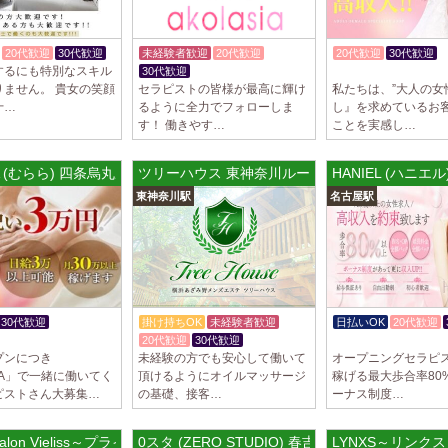
2025/03/29
[自由が丘
LIVSPA (リブ
20代歓迎
30代歓迎
未経験者歓迎
20代歓迎
20代歓迎
30代歓迎
当店の募集は嘘偽り
するにも特別なスキル
30代歓迎
体験入店OK
いさせていただきま
りません。 貴女の笑顔
セラピストの皆様が最高に輝け
私たちは、”大人の女
ります…
十…
るように全力でフォローしま
し』を求めているお
す！ 働きやす…
ことを実感し…
2025/03/29
[川崎駅]
LIVSPA (リブス
A (むらら) 四条烏丸ルーム
ツリーハウス 東神奈川ルーム
HANIEL (ハニエ
当店の募集は嘘偽り
東神奈川駅
名古屋駅
いさせていただきま
ります…
2025/03/29
[蒲田駅]
LIVSPA (リブス
当店の募集は嘘偽り
いさせていただきま
30代歓迎
掛け持ちOK
未経験者歓迎
日払いOK
20代歓迎
ります…
あり
20代歓迎
30代歓迎
体験入店OK
プンにつき
未経験の方でも安心して働いて
オープニングセラピス
2025/03/28
[恵比寿駅
LA」で一緒に働いてく
頂けるようにオイルマッサージ
稼げる最大歩合率80%
ピストさん大募集…
の基礎、接客…
ーナス制度…
大人の隠れ家 恵
初めまして、大人の
る講習時のセクハラ
e salon Vieliss～プライベートサロン ヴィエリス
0スタ (ZERO STUDIO) 春吉ルーム
LYNXS～リンク