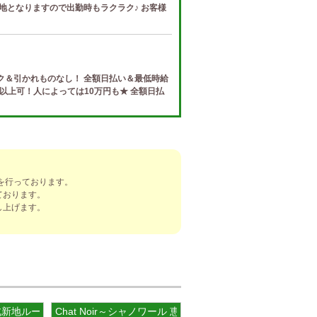
地となりますので出勤時もラクラク♪ お客様
ク＆引かれものなし！ 全額日払い＆最低時給
円以上可！人によっては10万円も★ 全額日払
e (ザ リッツ カシェ)
制度 給与保証・アリバイ対策・送迎など、 快
トする待遇をそろえております！ 雑費等、経
を行っております。
ております。
し上げます。
]
ナ) 春日井ルーム
罰金なし 高額報酬が稼げるだけでなく、高待
を完備しております！ぜひご活用ください♪
PA 北新地ルーム
Chat Noir～シャノワール 恵比寿ルーム
ナ) 錦ルーム