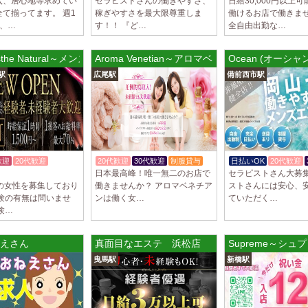
入、居心地等求めてい
セラピストさんの働きやすさ、
日給30,000円以上
て揃ってます。 週1
稼ぎやすさを最大限尊重しま
働けるお店で働きませ
～、…
す！！ 『ど…
全自由出勤な…
 esthe Natural～メンズエステ ナチュラル
Aroma Venetian～アロマベネチアン 広尾ルーム
Ocean (オーシャ
駅
広尾駅
備前西市駅
歓迎
20代歓迎
20代歓迎
30代歓迎
制服貸与
日払いOK
20代歓迎
日本最高峰！唯一無二のお店で
セラピストさん大募集
上の女性を募集しており
働きませんか？ アロマベネチア
ストさんには安心、
経験の有無は問いませ
ンは働く女…
ていただく…
験…
えさん
真面目なエステ 浜松店
Supreme～シ
曳馬駅
新橋駅