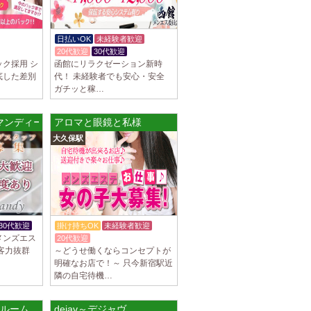
日払いOK
未経験者歓迎
20代歓迎
30代歓迎
ク採用 シ
函館にリラクゼーション新時
底した差別
代！ 未経験者でも安心・安全
ガチッと稼…
ルマンディー）
アロマと眼鏡と私様
大久保駅
30代歓迎
掛け持ちOK
未経験者歓迎
メンズエス
20代歓迎
客力抜群
～どうせ働くならコンセプトが
明確なお店で！～ 只今新宿駅近
隣の自宅待機…
栄ルーム
dejav～デジャヴ