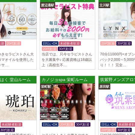
トが講…
渡辺通駅
立川駅
2025/03/28
[渋谷駅]
大人の隠れ家 渋
初めまして、大人の
る講習時のセクハラ
トが講…
歓迎
20代歓迎
日払いOK
未経験者歓迎
20代歓迎
30代歓迎
20代歓迎
30代歓迎
入店祝金あり
2025/03/28
[亀有駅]
つきセラピストさん大
当店では、只今セラピストさん
70分11000円+オプ
aroma Angel
ロマオイルを使用した
を大募集中♪ 応募資格は18歳以
バック2,000～5,00
セラピストさんを大募
ッサ…
上（高校生不…
り！！！ 完全…
上！！ 掛け持ちO
さんです♪ …
はく 堂山ルーム
カノジョspa 栄町ルーム
筑紫野メンズアロ
2025/03/28
[東海学
栄町駅
原田駅
デビルキャット
24時間営業！自由シ
室待機でゆっくり自
意して…
未経験者歓迎
日払いOK
20代歓迎
30代歓迎
日払いOK
未経験者歓
30代歓迎
体験入店OK
20代歓迎
30代歓迎