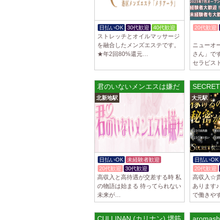
日払いOK
30代歓迎
40代歓迎
20代歓迎
ストレッチとオイルマッサージ
体験入店O
を融合したメンズエステです。
ニューオ
★年2回80%還元…
さん」で
セラピス
君のいないメンエスは嫌だ 梅田ルーム
SECR
北新地駅
大元駅
日払いOK
未経験者歓迎
日払いOK
20代歓迎
30代歓迎
20代歓迎
高収入と高待遇が交差する時 私
高収入☆
の物語は始まる 待ってられない
あります♪
未来が…
で働きや
CULLINAN (カリナン) 堺筋本町ルーム
aroma