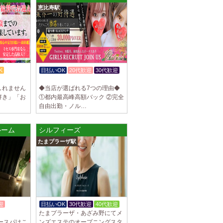
恵比寿駅
罰金なし 高額報酬が稼げるだけでなく、高待
を完備しております！ぜひご活用ください♪
]
ナ) 名東ルーム
罰金なし 高額報酬が稼げるだけでなく、高待
K
日払いOK
20代歓迎
30代歓迎
を完備しております！ぜひご活用ください♪
入店祝金あり
しれません
◆当店が選ばれる7つの理由◆
好き」「お
①都内最高峰高額バック ②完全
自由出勤・ノル…
不可） オープンニングセラピストさん大募集！
野ルーム
シルフィーズ
も可能。 交通費支給あり 一緒に働いてくだ
たまプラーザ駅
]
na (あろばな)
ピスト大募集！！ 求人探しに苦労されている
 当店では講習制度を徹底しています。 セクハ
迎
日払いOK
30代歓迎
40代歓迎
たまプラーザ・あざみ野にてメ
]
ースパはこ
ンズエステのオープニングスタ