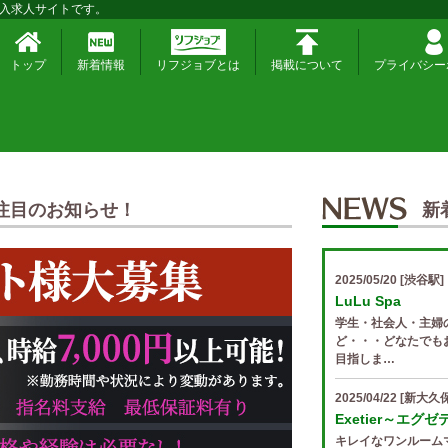
入求人サイトです。
トップ
新着情報
リフジョブとは
掲載について
プライバシー
注目のお知らせ！
新
2025/05/20
[渋谷駅]
LuLu Spa
学生・社会人・主婦
ど・・・どなたでも
目指しま…
2025/04/22
[新大久保
Exetier～エグ
キレイなワンルーム