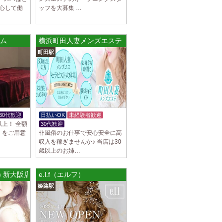
安心して働
ッフを大募集 …
ブチュ) 吉祥寺ルーム
スト大募集！ 「本気で稼ぎたい！」「もっと
りたい！」 そんなあなたを全力でサポートし
ーム
横浜町田人妻メンズエステ 町田ルーム
町田駅
ブチュ) 渋谷ルーム
スト大募集！ 「本気で稼ぎたい！」「もっと
りたい！」 そんなあなたを全力でサポートし
30代歓迎
日払いOK
未経験者歓迎
駅]
円以上！ 全額
30代歓迎
体験入店OK
ブチュ) 千歳烏山ルーム
！をご用意
非風俗のお仕事で安心安全に高
スト大募集！ 「本気で稼ぎたい！」「もっと
収入を稼ぎませんか♪ 当店は30
りたい！」 そんなあなたを全力でサポートし
歳以上のお姉…
グ) 新大阪店
e.l.f（エルフ）
]
イヤモンド～
姫路駅
につきセラピストが不足しています！ 今後も新規
緒に働いてくれるセラピストを大募集しま