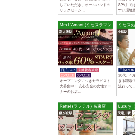
していただき、オールハンドの
SPA】で
リラクゼーシ…
すい環境
Mrs.L’Amant (ミセスラマン) 新大阪駅
ミセスぬ
新大阪駅
小松駅
日払いOK
未経験者歓迎
日払いOK
30代、4
20代歓迎
30代歓迎
オープニングにつきセラピスト
きる職場
大募集中！ 安心安全の女性オー
流行って
ナーのお店…
Raftel (ラフテル) 名東店
Luxu
藤が丘駅
天竜川駅