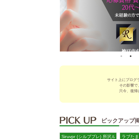
サイト上にプログ
その影響で
只今、復帰
ピックアップ
Siruvpr (シルブプレ) 所沢ルーム
ラブたま