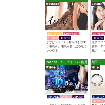
堺筋本町駅
人形町駅
掛け持ちOK
未経験者歓迎
未経験者
20代歓迎
30代歓迎
30代歓迎
まずはセラピスト様が働きやす
超多忙に
い環境を。 環境を整え居心地の
募集！ア
いい空間…
施術、マ
cat spa～キャットスパ 南越谷ルーム
琥珀～こ
南越谷駅
梅田駅
日払いOK
20代歓迎
30代歓迎
日払いOK
体験入店OK
20代歓迎