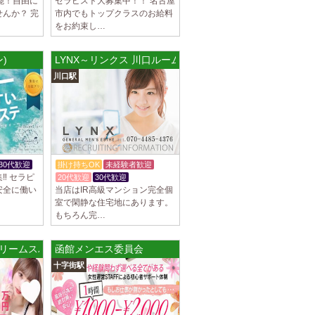
可能！自由に
セラピスト大募集中！！ 名古屋
んか？ 完
市内でもトップクラスのお給料
をお約束し…
ン)
LYNX～リンクス 川口ルーム
川口駅
30代歓迎
掛け持ちOK
未経験者歓迎
‼ セラピ
20代歓迎
30代歓迎
安全に働い
当店はIR高級マンション完全個
室で閑静な住宅地にあります。
もちろん完…
ュプリームスパ〜 新橋ルーム
函館メンエス委員会
十字街駅