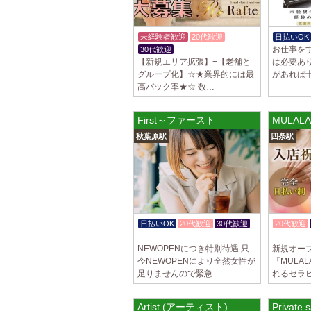
未経験者歓迎
20代歓迎
日払いOK
お仕事を
30代歓迎
【新規エリア拡張】+【老舗と
は必要あ
グループ化】☆★業界的には最
があれば
高バック率★☆ 数…
First～ファースト
MULAL
秋葉原駅
四条駅
日払いOK
20代歓迎
30代歓迎
20代歓迎
入店祝金あり
入店祝金
NEWOPENにつき特別待遇 只
新規オー
今NEWOPENにより全然女性が
「MULA
足りませんので緊急…
れるセラ
Artist (アーティスト)
Privat