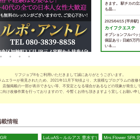
きます。 駅チカの立
も品…
2025/04/15
[平井駅]
カイフクエステ
オプションフルバッ
保証あり♪ 日給5万
い＆…
2025/04/14
[小倉駅]
The Ritz cach
歩合率・RANK昇格
リフジョブ®をご利用いただきまして誠にありがとうございます。
適なお仕事をサポー
ラムエラーが発見されたため、2021年11月下旬頃より、大規模なプログラムの改修
費負…
、店舗掲載の一部が表示できない等、不安定となる場合があるなどの現象が発生し
に向け改修作業を行っておりますので、今暫くお待ち頂きますよう宜しくお願い申
2025/04/14
[春日井駅
sirena (シレー
制服あり、ノルマ、
遇や手厚い福利厚生
指名…
掲載情報
2025/04/12
[伏見駅]
GR
LuLuAS～ルルアス 豊水すすきの店
Mrs.Flower S
sirena (シレー