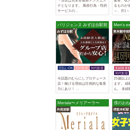
・当店は完全非風俗メンズエス
集客、収
テとなります。 風俗行為・性的
るものが全
サービスの…
～、月1
パリジェンヌ みずほ台駅前ルーム
Men’s
みずほ台駅
東本願寺前
日払いOK
20代歓迎
30代歓迎
未経験者
体験入店OK
30代歓迎
今話題のむらにしプロデュース
25歳以
店！稼げる理由は圧倒的な集客
ます。 
力にあり！ …
ん。 未経
Meriala〜メリアーラ〜
僕のおね
外苑前駅
堺筋本町駅