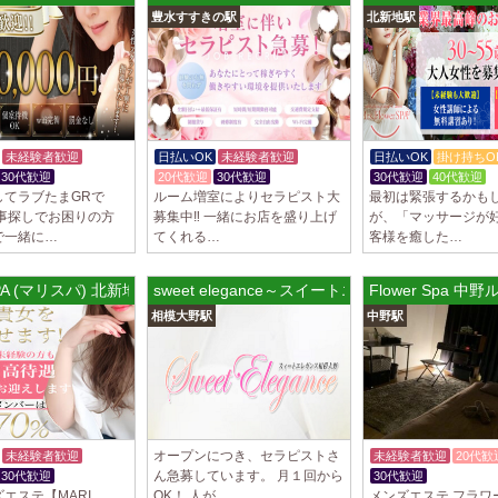
豊水すすきの駅
北新地駅
制服あり、ノルマ、
遇や手厚い福利厚生
指名…
2025/04/09
[藤が丘駅
sirena (シレー
制服あり、ノルマ、
未経験者歓迎
日払いOK
未経験者歓迎
日払いOK
掛け持ちO
遇や手厚い福利厚生
30代歓迎
20代歓迎
30代歓迎
30代歓迎
40代歓迎
指名…
してラブたまGRで
ルーム増室によりセラピスト大
最初は緊張するかも
仕事探しでお困りの方
募集中‼️ 一緒にお店を盛り上げ
が、「マッサージが
2025/04/08
[勝川駅]
で一緒に…
てくれる…
客様を癒した…
Cat’s (キャッツ)
18歳以上（高校生
SPA (マリスパ) 北新地ルーム
sweet elegance～スイートエレガンス
Flower Spa 中
営業時間内でいつで
相模大野駅
中野駅
さ…
2025/04/05
[日本橋駅
Aroma de Bana
オープンにつきセラ
貴方様に朗報です！
ラ…
オープンにつき、セラピストさ
未経験者歓迎
未経験者歓迎
20代歓
ん急募しています。 月１回から
30代歓迎
30代歓迎
2025/04/04
[吉祥寺駅
エステ【MARI
OK！ 人が…
メンズエステ フラワ