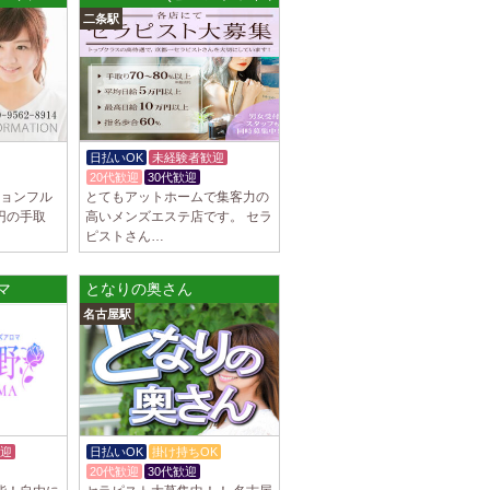
二条駅
谷ルーム
隠れ家の女店長です。 当店では業界の闇であ
を撲滅するために女店長または在籍セラピス
日払いOK
未経験者歓迎
20代歓迎
30代歓迎
ションフル
とてもアットホームで集客力の
0円の手取
高いメンズエステ店です。 セラ
集しております 完全歩合で50%〜60%以
ピストさん…
K、完全個室待機など嬉しい高待遇が盛りだく
マ
となりの奥さん
園前駅]
名古屋駅
フトで好きな時間に働ける 未経験者歓迎♪個
分の好きな事ができます♪ 可愛い制服もご用
迎
日払いOK
掛け持ちOK
20代歓迎
30代歓迎