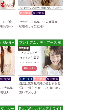
駅]
スパ) 自由が丘ルーム
20代歓迎
30代歓迎
等なく、記載通りにしっかりお給料をお支払
体験入店OK
す。 とても働きやすいお店作りを心がけてお
性”に『癒
セラピスト募集中！未経験者・
客様が多い
経験者ともに歓迎♪
パ) 川崎ルーム
ル) 名駅ルーム
プレミアムレディアース 梅田ルーム
等なく、記載通りにしっかりお給料をお支払
東梅田駅
す。 とても働きやすいお店作りを心がけてお
パ) 蒲田ルーム
等なく、記載通りにしっかりお給料をお支払
す。 とても働きやすいお店作りを心がけてお
30代歓迎
日払いOK
20代歓迎
30代歓迎
当店は業界最高峰の癒しをお客
ト大募集!
様に ご提供させて頂く事に趣を
]
以上! ボ
置いておりま…
比寿ルーム
隠れ家の女店長です。 当店では業界の闇であ
を撲滅するために女店長または在籍セラピス
ス 立川ルーム
Pure White (ピュアホワイト) 二条駅店