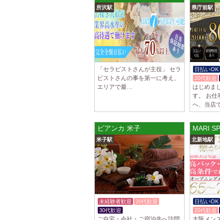
所沢駅
県庁前駅
「セラピストさんが主役」 セラ
日払いOK
ピストさんの事を第一に考え、
20代歓迎
エリアで最…
はじめま
す。 お
へ、当店
ビアンカ 米子
MARI 
米子駅
北新地駅
未経験者歓迎
20代歓迎
日払いOK
30代歓迎
20代歓迎
ご自宅・会社・ご宿泊先へ訪問
大阪メンズ