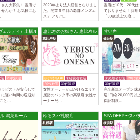
トさん大募集！ 当店で
2023年より法人経営となりまし
当店は10代・20代
LoveCHU (ラ
ませんか？ お気軽にお
た。開業９年目の老舗メンズエ
ておりません！ 採用
やる気のあるセラピ
…
ステ アリバ…
「30歳以上50歳…
人気セラピストにな
ます…
パ) 東新宿ルーム
y（ヴェルディ）土橋ルーム
恵比寿のお姉さん 恵比寿ルーム
甘い声
2025/04/04
[渋谷駅]
恵比寿駅
仙台駅
LoveCHU (ラ
やる気のあるセラピ
人気セラピストにな
ます…
2025/04/02
[千歳烏山
歓迎
20代歓迎
掛け持ちOK
未経験者歓迎
未経験者歓迎
20代歓
LoveCHU (ラ
20代歓迎
30代歓迎
30代歓迎
やる気のあるセラピ
セラピストが安心して
女性オーナーが出がけるエリア
完全新規オープン!未
人気セラピストにな
うに遅い時間の送迎対
屈指のバック率の高級店 女性オ
迎! 日給 20,000円
ます…
間ごと…
ーナーだ…
保証制度…
2025/03/31
[八王子駅
ル 鴻巣ルーム
ゆるスパ札幌店
SPA DEEP〜
Diamond～ダ
札幌駅
横浜駅
只今NEW OPEN
出店が続くため、一
す！ 女性…