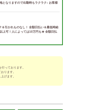
地となりますので出勤時もラクラク♪ お客様
ク＆引かれものなし！ 全額日払い＆最低時給
円以上可！人によっては10万円も★ 全額日払
e (ザ リッツ カシェ)
制度 給与保証・アリバイ対策・送迎など、 快
トする待遇をそろえております！ 雑費等、経
を行っております。
ております。
]
し上げます。
ナ) 春日井ルーム
罰金なし 高額報酬が稼げるだけでなく、高待
を完備しております！ぜひご活用ください♪
ナ) 錦ルーム