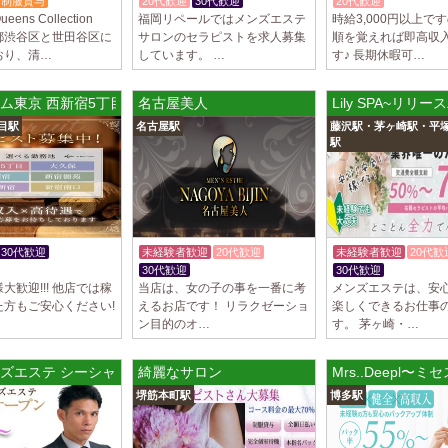
制服貸与
20代歓迎
30代歓迎
20代歓迎
週1日～OK
ens Collection
福岡リペールではメンズエステ
時給3,000円以上で
都渋谷区と世田谷区に
サロンのセラピストを求人募集
順を覚えれば即高収
おり、清…
しています。 …
す♪ 長期休暇可…
ム東京 西新宿5丁目ルーム
名古屋美人
Lily SPA~リリー
目駅
名古屋駅
藤沢駅・茅ヶ崎駅・平
駅
30代歓迎
未経験者歓迎
20代歓迎
未経験者歓迎
20代歓
あり
30代歓迎
30代歓迎
大歓迎!!! 他店では稼
当店は、女の子の事を一番に考
メンズエステは、安
た方もご安心ください!
えるお店です！ リラクゼーショ
楽しくできるお仕事
ン目的のオ…
す。 茅ヶ崎・…
ズエステ シーシャ
綺麗なサロン
Mrs..Deepl〜
堺筋本町駅
博多駅