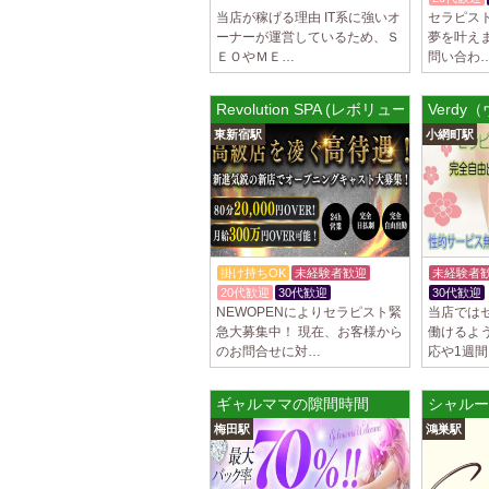
当店が稼げる理由 IT系に強いオ
セラピス
ーナーが運営しているため、Ｓ
夢を叶え
ＥＯやＭＥ…
問い合わ
Revolution SPA (レボリューションス
Verd
東新宿駅
小網町駅
掛け持ちOK
未経験者歓迎
未経験者
20代歓迎
30代歓迎
30代歓迎
NEWOPENによりセラピスト緊
当店では
急大募集中！ 現在、お客様から
働けるよ
のお問合せに対…
応や1週
ギャルママの隙間時間
シャルー
梅田駅
鴻巣駅