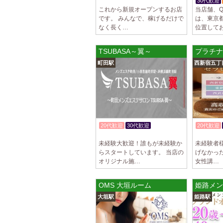
入店祝金あり
30代歓迎
これから新規オープンするお店
当店舗、Que
です。 みんなで、稼げるだけで
は、東京
なく長く…
位置して
TSUBASA～翼～
プラチナ
町田駅
西新宿五丁
20代歓迎
30代歓迎
20代歓迎
入店祝金あり
入店祝金
未経験大歓迎！誰もが未経験か
未経験者様
らスタートしています。 当店の
げなかっ
オリジナル施…
女性講…
OMS 大垣ルーム
姫路メン
大垣駅
姫路駅