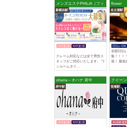
メンズエステPHILiA（フィリア）
flower
新横浜駅
名古屋駅
20代歓迎
30代歓迎
日払いOK
全額日払
入店祝金あり
クレーム対応などは全て男性ス
集！！！
タッフがご対応いたします。 ワ
迎！ 最低
ンルームタイ…
ohana～オハナ 府中
クイーン
府中駅
笹塚駅
20代歓迎
30代歓迎
未経験者