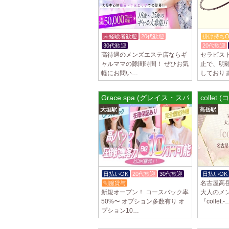
未経験者歓迎
20代歓迎
掛け持ちO
30代歓迎
20代歓迎
高待遇のメンズエステ店ならギ
セラピス
ャルママの隙間時間！ ぜひお気
止で、明
軽にお問い…
しており
Grace spa (グレイス・スパ)
collet 
大垣駅
高岳駅
日払いOK
20代歓迎
30代歓迎
日払いOK
名古屋高
制服貸与
新規オープン！ コースバック率
大人のメ
50%〜 オプション多数有り オ
『collet.-
プション10…