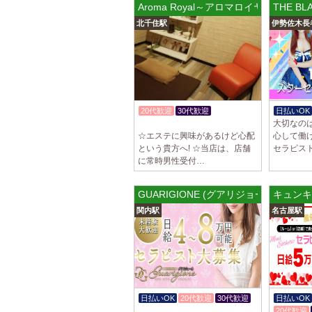
Aroma Royal～アロマロイヤル～
THE B
北千住駅
伊勢佐木長
20代歓迎
30代歓迎
日払いOK
大切なの
入店祝金あり
☆エステに興味があるけど心配
心して働
という貴方へ! ☆当店は、店舗
セラピス
に常時男性受付…
GUARIGIONE (グアリジョーネ) 関内
キュンキ
関内駅
名古屋駅
日払いOK
20代歓迎
30代歓迎
日払いOK
入店祝金あり
20代歓迎