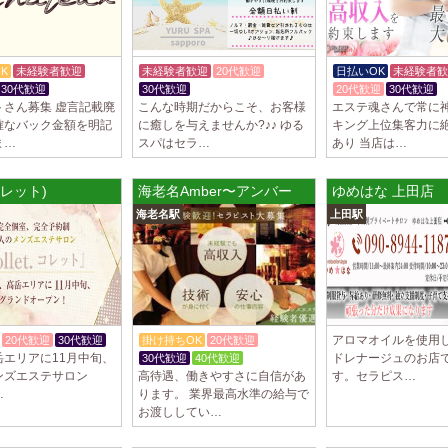
2025/03/29
[自由が丘
LIVSPA (リブ
当店の募集は嘘偽り
K
未経験者歓迎
未経験者歓迎
20代歓迎
日払いOK
未経験者歓
いさせていただきま
30代歓迎
30代歓迎
20代歓迎
30代歓迎
ります…
トさん募集 虚言記載廃
こんな時期だからこそ、お客様
エステ魂さんで常に
確なバック金額を明記
に癒しを与えませんか?♪♪ ゆる
キング上位集客力に
2025/03/29
[川崎駅]
ま…
スパはセラ…
あり 当店は…
LIVSPA (リブス
当店の募集は嘘偽り
(コレット)
海老名Amber〜アンバー
ゆめはな 上田店
いさせていただきま
海老名駅
上田駅
ります…
2025/03/29
[蒲田駅]
LIVSPA (リブス
当店の募集は嘘偽り
いさせていただきま
ります…
アロマオイルを使用
20代歓迎
30代歓迎
掛け持ちOK
20代歓迎
岳エリアに11月中旬、
ドレナージュのお店
30代歓迎
40代歓迎
2025/03/28
[恵比寿駅
ンズエステサロン
高待遇、働きやすさに自信があ
す。セラピス…
…
ります。 業界最高水準の給与で
大人の隠れ家 恵
お渡ししてい…
初めまして、大人の
る講習時のセクハラ