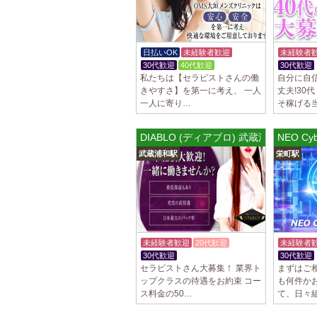
日払いOK
未経験者歓迎
未経験者
30代歓迎
40代歓迎
30代歓迎
私たちは【セラピストさんの働
自分に自
きやすさ】を第一に考え、 一人
丈夫!30
一人に寄り…
そ稼げる
DIABLO (ディアブロ) 武蔵浦和ルーム
NEO C
武蔵浦和駅
栄町駅
未経験者歓迎
20代歓迎
未経験者
30代歓迎
体験入店OK
30代歓迎
セラピストさん大募集！ 業界ト
まずはご
ップクラスの待遇をお約束 コー
も何件か
ス料金の50…
て、日々