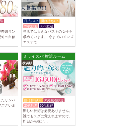
駅]
スパ) 自由が丘ルーム
等なく、記載通りにしっかりお給料をお支払
迎
日払いOK
掛け持ちOK
す。 とても働きやすいお店作りを心がけてお
20代歓迎
30代歓迎
神奈川ラン
当店では大きなバストの女性を
絶対の自信
求めています。 今までのメンズ
エステで…
パ) 川崎ルーム
等なく、記載通りにしっかりお給料をお支払
ミライスパ 横浜ルーム
す。 とても働きやすいお店作りを心がけてお
横浜駅
パ) 蒲田ルーム
等なく、記載通りにしっかりお給料をお支払
す。 とても働きやすいお店作りを心がけてお
したリンパ
掛け持ちOK
未経験者歓迎
でございま
20代歓迎
30代歓迎
]
難しい技術は必要ありません。
誰でもスグに覚えれますので、
比寿ルーム
即日から稼げ…
隠れ家の女店長です。 当店では業界の闇であ
を撲滅するために女店長または在籍セラピス