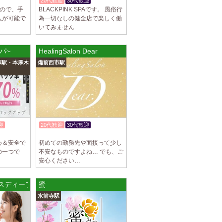
20代歓迎
30代歓迎
すので、手
BLACKPINK SPAです。 風俗行
入が可能で
為一切なしの健全店で楽しく働
いてみません…
スパ~
HealingSalon Dear
塚駅・本厚木
備前西市駅
迎
20代歓迎
30代歓迎
入店祝金あり
心＆安全で
初めての勤務先や面接って少し
の一つで
不安なものですよね… でも、ご
安心ください…
ミセスディープル
蜜
水前寺駅