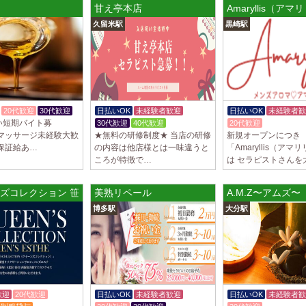
トが講…
甘え亭本店
Amaryllis（ア
久留米駅
黒崎駅
2025/03/28
[渋谷駅]
大人の隠れ家 渋
初めまして、大人の
る講習時のセクハラ
トが講…
20代歓迎
30代歓迎
日払いOK
未経験者歓迎
日払いOK
未経験者歓
2025/03/28
[亀有駅]
い短期バイト募
30代歓迎
40代歓迎
20代歓迎
aroma Angel
 マッサージ未経験大歓
★無料の研修制度★ 当店の研修
新規オープンにつき
セラピストさんを大募
保証給あ…
の内容は他店様とは一味違うと
「Amaryllis（ア
上！！ 掛け持ちO
ころが特徴で…
は セラピストさんを
さんです♪ …
ズコレクション 笹塚ルーム
美熟リペール
A.M.Z〜アムズ〜
2025/03/28
[東海学
デビルキャット
博多駅
大分駅
24時間営業！自由シ
室待機でゆっくり自
意して…
歓迎
20代歓迎
日払いOK
未経験者歓迎
日払いOK
未経験者歓