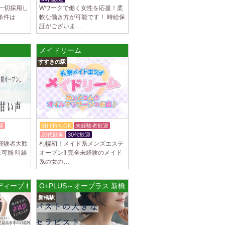
は一切採用し
Wワークで働く女性を応援！柔
ブチュ) 吉祥寺ルーム
条件は
軟な働き方が可能です！ 時給保
スト大募集！ 「本気で稼ぎたい！」「もっと
証がございま…
りたい！」 そんなあなたを全力でサポートし
メイドリーム
すすきの駅
ブチュ) 渋谷ルーム
スト大募集！ 「本気で稼ぎたい！」「もっと
りたい！」 そんなあなたを全力でサポートし
駅]
迎
掛け持ちOK
未経験者歓迎
ブチュ) 千歳烏山ルーム
20代歓迎
30代歓迎
スト大募集！ 「本気で稼ぎたい！」「もっと
経験者大歓
札幌初！メイド系メンズエステ
りたい！」 そんなあなたを全力でサポートし
以上可能 時給
オープン!! 完全未経験のメイド
系の女の…
]
スパディープ 横浜駅西口ルーム
O+PLUS～オープラス 新橋ルーム
イヤモンド～
新橋駅
につきセラピストが不足しています！ 今後も新規
緒に働いてくれるセラピストを大募集しま