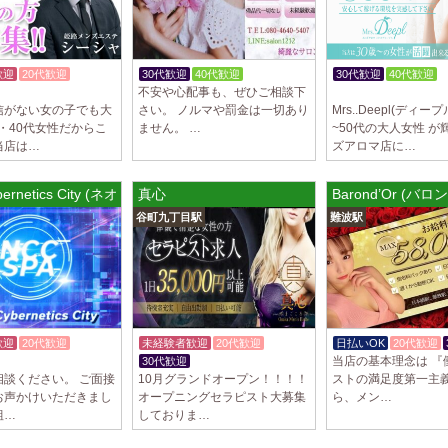
歓迎
20代歓迎
30代歓迎
40代歓迎
50代歓迎
30代歓迎
40代歓迎
不安や心配事も、ぜひご相談下
体験入店OK
信がない女の子でも大
さい。 ノルマや罰金は一切あり
Mrs..Deepl(ディー
代・40代女性だからこ
ません。 …
~50代の大人女性 が
当店は…
ズアロマ店に…
ybernetics City (ネオ・サイバネティクス・シティ) 千葉栄町ルーム
真心
Barond’Or (バ
谷町九丁目駅
難波駅
歓迎
20代歓迎
未経験者歓迎
20代歓迎
日払いOK
20代歓迎
当店の基本理念は 『
体験入店OK
30代歓迎
入店祝金あり
相談ください。 ご面接
10月グランドオープン！！！！
ストの満足度第一主義
お声かけいただきまし
オープニングセラピスト大募集
ら、メン…
組…
しておりま…