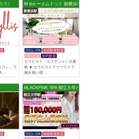
マリリス）
M dot.〜エムドット 新横浜駅前店
新横浜駅
谷ルーム
隠れ家の女店長です。 当店では業界の闇であ
を撲滅するために女店長または在籍セラピス
迎
日払いOK
未経験者歓迎
20代歓迎
30代歓迎
セラピスト・エステシャン大募
集しております 完全歩合で50%〜60%以
マリリス）」で
集 ★ セラピストファーストで
K、完全個室待機など嬉しい高待遇が盛りだく
大…
働き易い環…
BLACKPINK SPA 都立大学ルーム
園前駅]
都立大学駅
フトで好きな時間に働ける 未経験者歓迎♪個
分の好きな事ができます♪ 可愛い制服もご用
迎
日払いOK
未経験者歓迎