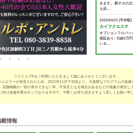
きます。 駅チカの立
も品…
2025/04/15
[平井駅]
カイフクエステ
オプションフルバッ
保証あり♪ 日給5万
い＆…
2025/04/14
[小倉駅]
The Ritz cach
歩合率・RANK昇格
適なお仕事をサポー
リフジョブ®をご利用いただきまして誠にありがとうございます。
費負…
ラムエラーが発見されたため、2021年11月下旬頃より、大規模なプログラムの改修
、店舗掲載の一部が表示できない等、不安定となる場合があるなどの現象が発生し
2025/04/14
[春日井駅
に向け改修作業を行っておりますので、今暫くお待ち頂きますよう宜しくお願い申
sirena (シレー
制服あり、ノルマ、
遇や手厚い福利厚生
指名…
掲載情報
2025/04/12
[伏見駅]
sirena (シレー