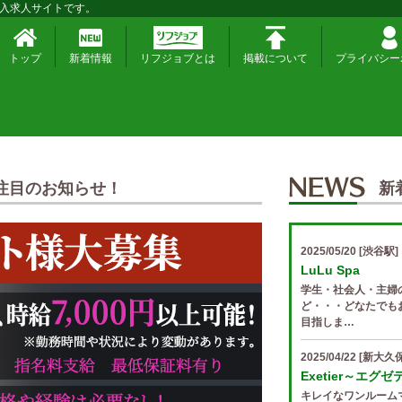
入求人サイトです。
トップ
新着情報
リフジョブとは
掲載について
プライバシー
注目のお知らせ！
新
2025/05/20
[渋谷駅]
LuLu Spa
学生・社会人・主婦
ど・・・どなたでも
目指しま…
2025/04/22
[新大久保
Exetier～エグ
キレイなワンルーム