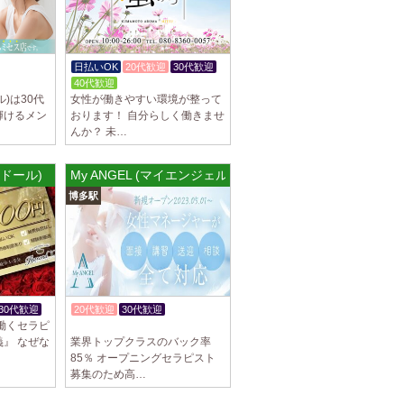
日払いOK
20代歓迎
30代歓迎
40代歓迎
プル)は30代
女性が働きやすい環境が整って
輝けるメン
おります！ 自分らしく働きませ
んか？ 未…
ロンドール)
My ANGEL (マイエンジェル)
博多駅
30代歓迎
20代歓迎
30代歓迎
働くセラピ
体験入店OK
』 なぜな
業界トップクラスのバック率
85％ オープニングセラピスト
募集のため高…