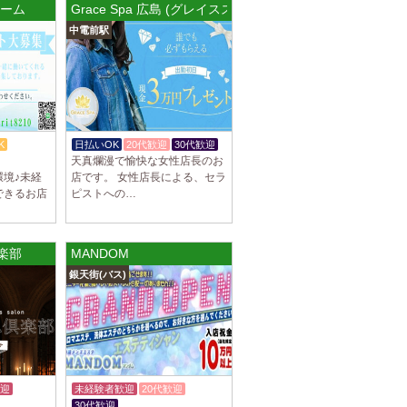
ルーム
Grace Spa 広島 (グレイススパ) 小町ルーム
罰金なし 高額報酬が稼げるだけでなく、高待
中電前駅
を完備しております！ぜひご活用ください♪
]
ナ) 名東ルーム
罰金なし 高額報酬が稼げるだけでなく、高待
を完備しております！ぜひご活用ください♪
K
日払いOK
20代歓迎
30代歓迎
天真爛漫で愉快な女性店長のお
境♪未経
店です。 女性店長による、セラ
できるお店
ピストへの…
不可） オープンニングセラピストさん大募集！
も可能。 交通費支給あり 一緒に働いてくだ
楽部
MANDOM
銀天街(バス)
]
na (あろばな)
ピスト大募集！！ 求人探しに苦労されている
 当店では講習制度を徹底しています。 セクハ
迎
未経験者歓迎
20代歓迎
]
30代歓迎