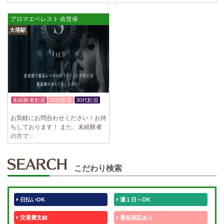
アロマエベレスト 佐世保
大塔駅
未経験者歓迎
20代歓迎
30代歓迎
週1日～OK
お気軽にお問合わせください！お待
ちしております！ また、未経験者
の方で…
こだわり検索
日払いOK
週１日～OK
交通費支給
最低保証あり