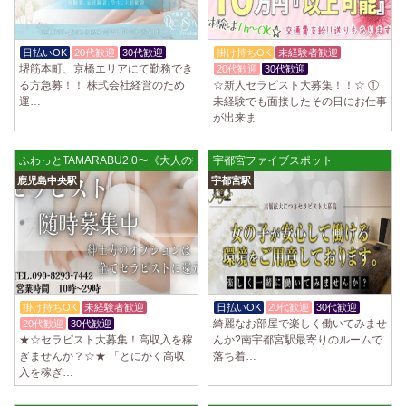
日払いOK
20代歓迎
30代歓迎
掛け持ちOK
未経験者歓迎
堺筋本町、京橋エリアにて勤務でき
20代歓迎
30代歓迎
る方急募！！ 株式会社経営のため
☆新人セラピスト大募集！！☆ ①
運…
未経験でも面接したその日にお仕事
が出来ま…
ふわっとTAMARABU2.0〜《大人の癒し》〜
宇都宮ファイブスポット
鹿児島中央駅
宇都宮駅
掛け持ちOK
未経験者歓迎
日払いOK
20代歓迎
30代歓迎
綺麗なお部屋で楽しく働いてみませ
20代歓迎
30代歓迎
★☆セラピスト大募集！高収入を稼
んか?南宇都宮駅最寄りのルームで
ぎませんか？☆★ 「とにかく高収
落ち着…
入を稼ぎ…