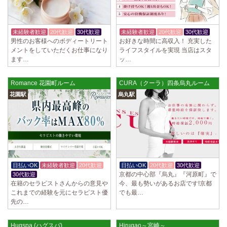
未経験者歓迎
20代歓迎
30代歓迎
未経験者歓迎
20代歓迎
30代歓迎
男性のお客様へのボディートリート
お好きな時間に高収入！ 充実した
メントをしていただくお仕事になり
ライフスタイルを実現 当店はスタ
ます…
ッ…
Romance 花園町ルーム
CURA（クーラ）四条烏丸ルーム
花園駅
烏丸駅
日払いOK
未経験者歓迎
20代歓迎
日払いOK
20代歓迎
30代歓迎
京都の中心部『烏丸』『河原町』で
30代歓迎
在籍のセラピストさんからの意見や
今、最も勢いがあるお店です!京都
これまでの経験を元にセラピスト優
でも最…
先の…
Hugspa (ハグスパ)
Hirugao～宮崎～