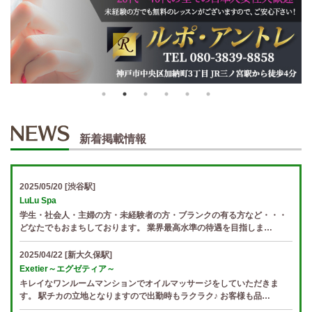
新着掲載情報
2025/05/20
[渋谷駅]
LuLu Spa
学生・社会人・主婦の方・未経験者の方・ブランクの有る方など・・・
どなたでもおまちしております。 業界最高水準の待遇を目指しま…
2025/04/22
[新大久保駅]
Exetier～エグゼティア～
キレイなワンルームマンションでオイルマッサージをしていただきま
す。 駅チカの立地となりますので出勤時もラクラク♪ お客様も品…