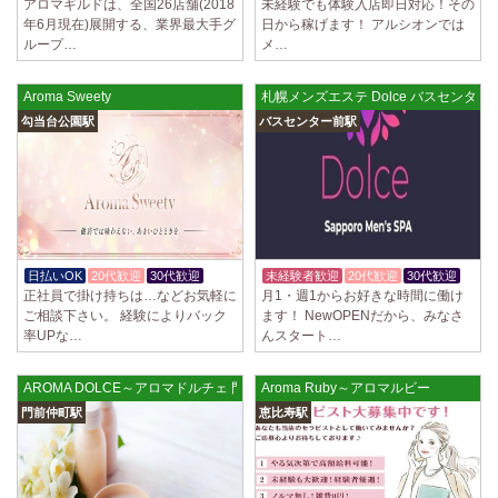
アロマギルドは、全国26店舗(2018
未経験でも体験入店即日対応！その
年6月現在)展開する、業界最大手グ
日から稼げます！ アルシオンでは
ループ…
メ…
Aroma Sweety
札幌メンズエステ Dolce バスセンタ
勾当台公園駅
バスセンター前駅
日払いOK
20代歓迎
30代歓迎
未経験者歓迎
20代歓迎
30代歓迎
正社員で掛け持ちは…などお気軽に
月1・週1からお好きな時間に働け
ご相談下さい。 経験によりバック
ます！ NewOPENだから、みなさ
率UPな…
んスタート…
AROMA DOLCE～アロマドルチェ 門前仲町店
Aroma Ruby～アロマルビー
門前仲町駅
恵比寿駅