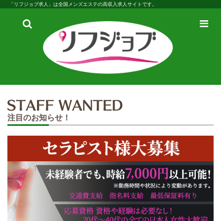
「リフジョブ求人」は全国メンズエステの高収入求人サイトです。
検
メ
索
ニ
ュ
ー
注目のお知らせ！