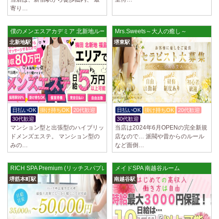
ていただきます。 とても働きやすいお店作りを心がけております…
寄り…
2025/03/28
[恵比寿駅]
僕のメンエスアカデミア 北新地ルーム
Mrs.Sweets～大人の癒し～
大人の隠れ家 恵比寿ルーム
初めまして、大人の隠れ家の女店長です。 当店では業界の闇である講習
北新地駅
堺東駅
時のセクハラを撲滅するために女店長または在籍セラピストが講…
2025/03/28
[渋谷駅]
大人の隠れ家 渋谷ルーム
初めまして、大人の隠れ家の女店長です。 当店では業界の闇である講習
時のセクハラを撲滅するために女店長または在籍セラピストが講…
日払いOK
掛け持ちOK
20代歓迎
日払いOK
掛け持ちOK
20代歓迎
2025/03/28
[亀有駅]
30代歓迎
30代歓迎
aroma Angel
マンション型と出張型のハイブリッ
当店は2024年6月OPENの完全新規
ドメンズエステ。 マンション型の
店なので… 派閥や昔からのルール
セラピストさんを大募集しております 完全歩合で50%〜60%以上！！ 掛
みの…
など面倒…
け持ちOK、完全個室待機など嬉しい高待遇が盛りだくさんです♪ …
2025/03/28
[東海学園前駅]
RICH SPA Premium (リッチスパプレミアム) 堺筋本町ルーム
メイドSPA 南越谷ルーム
デビルキャット
堺筋本町駅
南越谷駅
24時間営業！自由シフトで好きな時間に働ける 未経験者歓迎♪個室待機
でゆっくり自分の好きな事ができます♪ 可愛い制服もご用意して…