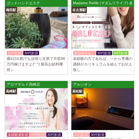
ゴッドハンドエステ
Madame Relife (マダムリライフ) 名駅
梅田駅
名古屋駅
20代歓迎
30代歓迎
入店祝金あり
最低保証あり
30代歓迎
40代歓迎
週4日出勤でも頑張り次第で月収96
未経験の方であれば、一から専属の
万円稼げますよ(^ ^) 最高お給料獲
講師がカリキュラムを組んでお伝え
得シ…
致し…
アロマギルド高崎店
アルシオン
高崎駅
高松駅
未経験者歓迎
20代歓迎
30代歓迎
20代歓迎
30代歓迎
入店祝金あり