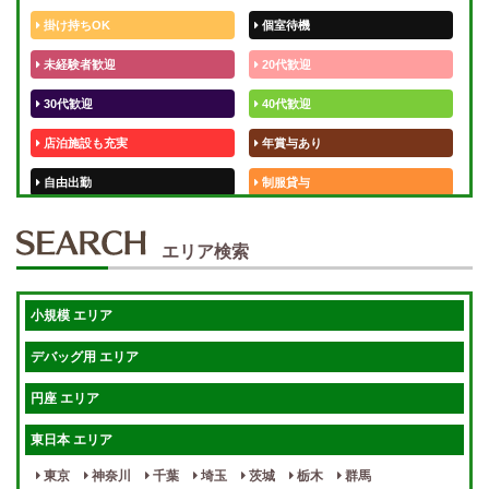
掛け持ちOK
個室待機
未経験者歓迎
20代歓迎
30代歓迎
40代歓迎
店泊施設も充実
年賞与あり
自由出勤
制服貸与
50代歓迎
未経験歓迎
エリア検索
体験入店OK
週1日～
短期OK
入店祝金あり
小規模 エリア
週1～OK
健全店で安心！
デバッグ用 エリア
待機保証あり
個別待機
円座 エリア
宿泊相談可
保証制度完備
東日本 エリア
指名料100％バック！
寮完備
東京
神奈川
千葉
埼玉
茨城
栃木
群馬