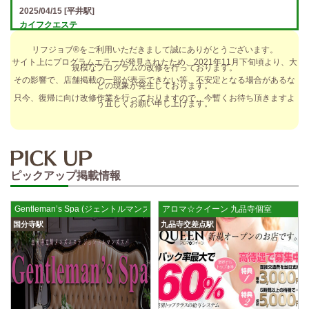
2025/04/15
[平井駅]
カイフクエステ
オプションフルバック＆引かれものなし！ 全額日払い＆最低時給保証あ
リフジョブ®をご利用いただきまして誠にありがとうございます。
り♪ 日給5万円以上可！人によっては10万円も★ 全額日払い＆…
サイト上にプログラムエラーが発見されたため、2021年11月下旬頃より、大
規模なプログラムの改修を行っております。
2025/04/14
[小倉駅]
その影響で、店舗掲載の一部が表示できない等、不安定となる場合があるな
どの現象が発生しております。
The Ritz cache (ザ リッツ カシェ)
只今、復帰に向け改修作業を行っておりますので、今暫くお待ち頂きますよ
う宜しくお願い申し上げます。
歩合率・RANK昇格制度 給与保証・アリバイ対策・送迎など、 快適なお
仕事をサポートする待遇をそろえております！ 雑費等、経費負…
2025/04/14
[春日井駅]
sirena (シレーナ) 春日井ルーム
ピックアップ掲載情報
制服あり、ノルマ、罰金なし 高額報酬が稼げるだけでなく、高待遇や手
厚い福利厚生を完備しております！ぜひご活用ください♪ 指名…
Gentleman’s Spa (ジェントルマンズスパ) 国分寺ルーム
アロマ☆クイーン 九品寺個室
2025/04/12
[伏見駅]
国分寺駅
九品寺交差点駅
sirena (シレーナ) 錦ルーム
制服あり、ノルマ、罰金なし 高額報酬が稼げるだけでなく、高待遇や手
厚い福利厚生を完備しております！ぜひご活用ください♪ 指名…
2025/04/09
[藤が丘駅]
sirena (シレーナ) 名東ルーム