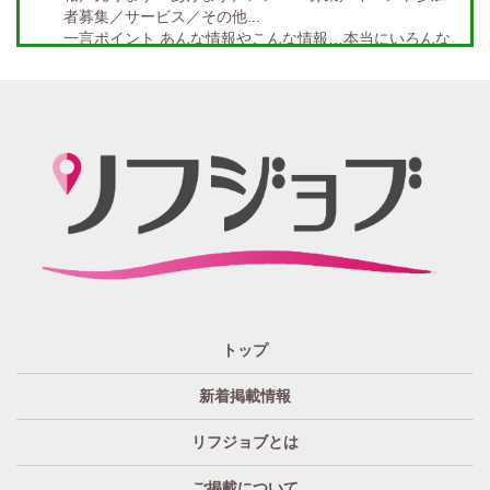
者募集／サービス／その他...
未経験者金着
60代歓迎
一言ポイント あんな情報やこんな情報…本当にいろんな
情報満載!! どんな情報に出会うかなんて… 兎にも角にも
楽しんでいただければGOOD
「リフジョブ」の起源は？ どうしてリフジョブ？
紙面媒体スポーツ紙のあの広告求人情報から意味深長な
広告!?まで興味のある方もただ眺めてるだけ、という通り
すがりの方へも！もっとkhaosな情報たちを掲載する場所
が欲しい！というお客様の要望を実現、もっと広く発信
したい・伝えたいそんな思いからリフジョブは生まれま
した。
「リフジョブ」はどのようにして今日に至るの？
人と人・地域をつなぎ「相互の良かった」の思いのため
トップ
に、リフジョブは地域情報発信サービスを2016年10月よ
り開始いたしました。
新着掲載情報
「リフジョブ」は無料広告？
リフジョブとは
いいえ、リフジョブは収益広告として運営されておりま
す。
ご掲載について