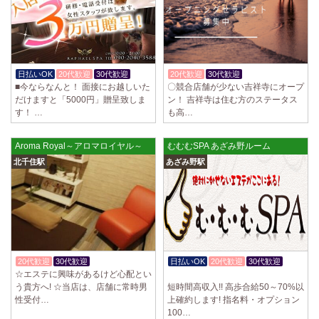
日払いOK
20代歓迎
30代歓迎
20代歓迎
30代歓迎
体験入店OK
■今ならなんと！ 面接にお越しいた
〇競合店舗が少ない吉祥寺にオープ
だけますと「5000円」贈呈致しま
ン！ 吉祥寺は住む方のステータス
す！ …
も高…
Aroma Royal～アロマロイヤル～
むむむSPA あざみ野ルーム
北千住駅
あざみ野駅
20代歓迎
30代歓迎
入店祝金あり
日払いOK
20代歓迎
30代歓迎
☆エステに興味があるけど心配とい
体験入店OK
う貴方へ! ☆当店は、店舗に常時男
短時間高収入!! 高歩合給50～70%以
性受付…
上確約します! 指名料・オプション
100…