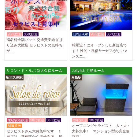
2025/04/02
[千歳烏山駅]
LoveCHU (ラブチュ) 千歳烏山ルーム
やる気のあるセラピスト大募集！ 「本気で稼ぎたい！」「もっと人気セ
ラピストになりたい！」 そんなあなたを全力でサポートします…
2025/03/31
[八王子駅]
20代歓迎
30代歓迎
体験入店OK
日払いOK
20代歓迎
30代歓迎
Diamond～ダイヤモンド～
指名料全額バック 交通費支給 泊ま
体験入店OK
只今NEW OPENにつきセラピストが不足しています！ 今後も新規出店が
り込み大歓迎 セラピストの気持ち
柏駅近くにオープンした新規店で
続くため、一緒に働いてくれるセラピストを大募集します！ 女性…
が…
す！ 性的・風俗サービスがないメ
ンズエ…
2025/03/29
[自由が丘駅]
LIVSPA (リブスパ) 自由が丘ルーム
サロン・ド・ルポ 新大久保ルーム
Jellyfish 月島ルーム
当店の募集は嘘偽り等なく、記載通りにしっかりお給料をお支払いさせ
新大久保駅
月島駅
ていただきます。 とても働きやすいお店作りを心がけております…
2025/03/29
[川崎駅]
LIVSPA (リブスパ) 川崎ルーム
当店の募集は嘘偽り等なく、記載通りにしっかりお給料をお支払いさせ
ていただきます。 とても働きやすいお店作りを心がけております…
未経験者歓迎
20代歓迎
30代歓迎
20代歓迎
30代歓迎
体験入店OK
2025/03/29
[蒲田駅]
オープニングセラピスト 大・大・
制服貸与
LIVSPA (リブスパ) 蒲田ルーム
セラピストさん大募集中です！！
大募集中♪ マンション型の完全個
当店の募集は嘘偽り等なく、記載通りにしっかりお給料をお支払いさせ
当店は、新宿駅から徒歩圏内、 最
室待…