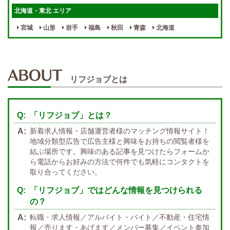
女性スタッフがいる！
終電後店泊OK
北海道・東北 エリア
最低保証制度あり
ノルマなし
宮城
山形
岩手
福島
秋田
青森
北海道
週１～OK
自宅待機OK
北陸・東海 エリア
週1~OK
短期バイトOK
三重
富山
山梨
岐阜
愛知
新潟
石川
福井
長野
静岡
かけもちOK
給与保証あり
リフジョブとは
関西 エリア
店泊可能
送迎あり
大阪
兵庫
京都
滋賀
奈良
和歌山
「リフジョブ」とは？
週1日～OK
ぽっちゃりさん歓迎
九州・沖縄 エリア
新着求人情報・店舗運営者様のマッチング情報サイト！
指名バック率高め
週1・月1～OK
大分
福岡
佐賀
長崎
宮崎
熊本
鹿児島
沖縄
地域分類型広告で広告主様と興味をお持ちの閲覧者様を
結ぶ場所です。興味のある記事を見つけたらフォームか
託児所紹介あり
初心者歓迎
中四国 エリア
ら電話からお好みの方法で何件でも気軽にコンタクトを
資格者優遇
未経験者のみ歓迎
取り合ってください。
岡山
鳥取
広島
島根
山口
徳島
香川
高知
愛媛
宿泊・送迎あり
50代以上歓迎
「リフジョブ」ではどんな情報を見つけられる
の？
経験者優遇
女の子の気持ち最優先!
転職・求人情報／アルバイト・バイト／不動産・住宅情
経験者歓迎
未経験者あり
報／売ります・あげます／メンバー募集／イベント参加