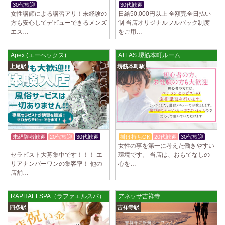
30代歓迎
30代歓迎
女性講師による講習アリ！未経験の
日給50,000円以上 全額完全日払い
方も安心してデビューできるメンズ
制 当店オリジナルフルバック制度
エス…
をご用…
Apex (エーペックス)
ATLAS 堺筋本町ルーム
上尾駅
堺筋本町駅
未経験者歓迎
20代歓迎
30代歓迎
掛け持ちOK
20代歓迎
30代歓迎
女性の事を第一に考えた働きやすい
体験入店OK
セラピスト大募集中です！！！ エ
環境です。 当店は、おもてなしの
リアナンバーワンの集客率！ 他の
心を…
店舗…
RAPHAELSPA（ラファエルスパ）
アネッサ吉祥寺
四条駅
吉祥寺駅