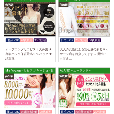
赤羽駅
宮崎駅
日払いOK
20代歓迎
30代歓迎
日払いOK
20代歓迎
30代歓迎
入店祝金あり
体験入店OK
オープニングセラピスト大募集 ★
大人の女性による安心感のあるマッ
高額バック保証最高80%バック ★
サージ店を目指してます♡ 男性に
絶対稼…
も甘え…
Mrs Voyage (ミセス ボヤージュ) 龍禅寺ルーム
ALAND～エーランド～
浜松駅
浜松駅
日払いOK
未経験者歓迎
20代歓迎
日払いOK
未経験者歓迎
20代歓迎