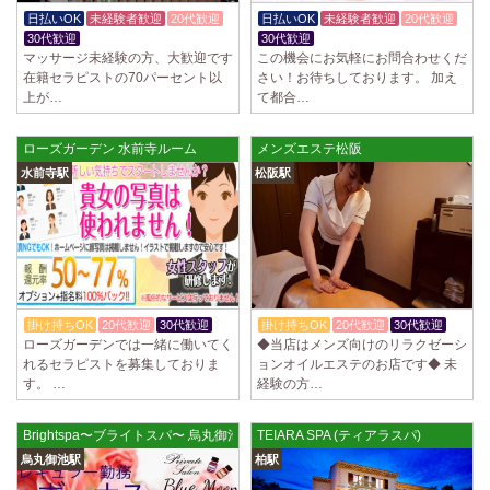
制服あり、ノルマ、罰金なし 高額報酬が稼げるだけでなく、高待遇や手
日払いOK
未経験者歓迎
20代歓迎
日払いOK
未経験者歓迎
20代歓迎
厚い福利厚生を完備しております！ぜひご活用ください♪ 指名…
30代歓迎
30代歓迎
マッサージ未経験の方、大歓迎です
この機会にお気軽にお問合わせくだ
2025/04/08
[勝川駅]
在籍セラピストの70パーセント以
さい！お待ちしております。 加え
Cat’s (キャッツ)
上が…
て都合…
18歳以上（高校生不可） オープンニングセラピストさん大募集！ 営業時
間内でいつでも可能。 交通費支給あり 一緒に働いてくださ…
ローズガーデン 水前寺ルーム
メンズエステ松阪
2025/04/05
[日本橋駅]
水前寺駅
松阪駅
Aroma de Banana (あろばな)
オープンにつきセラピスト大募集！！ 求人探しに苦労されている貴方様
に朗報です！ 当店では講習制度を徹底しています。 セクハラ…
2025/04/04
[吉祥寺駅]
LoveCHU (ラブチュ) 吉祥寺ルーム
やる気のあるセラピスト大募集！ 「本気で稼ぎたい！」「もっと人気セ
掛け持ちOK
20代歓迎
30代歓迎
掛け持ちOK
20代歓迎
30代歓迎
ラピストになりたい！」 そんなあなたを全力でサポートします…
ローズガーデンでは一緒に働いてく
◆当店はメンズ向けのリラクゼーシ
れるセラピストを募集しておりま
ョンオイルエステのお店です◆ 未
す。 …
経験の方…
2025/04/04
[渋谷駅]
LoveCHU (ラブチュ) 渋谷ルーム
やる気のあるセラピスト大募集！ 「本気で稼ぎたい！」「もっと人気セ
Brightspa〜ブライトスパ〜 烏丸御池ルーム
TEIARA SPA (ティアラスパ)
ラピストになりたい！」 そんなあなたを全力でサポートします…
烏丸御池駅
柏駅