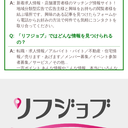
新着求人情報・店舗運営者様のマッチング情報サイト！
指名バック率高め
週1・月1～OK
大分
福岡
佐賀
長崎
宮崎
熊本
鹿児島
沖縄
地域分類型広告で広告主様と興味をお持ちの閲覧者様を
結ぶ場所です。興味のある記事を見つけたらフォームか
託児所紹介あり
初心者歓迎
中四国 エリア
ら電話からお好みの方法で何件でも気軽にコンタクトを
資格者優遇
未経験者のみ歓迎
取り合ってください。
岡山
鳥取
広島
島根
山口
徳島
香川
高知
愛媛
宿泊・送迎あり
50代以上歓迎
「リフジョブ」ではどんな情報を見つけられる
の？
経験者優遇
女の子の気持ち最優先!
転職・求人情報／アルバイト・バイト／不動産・住宅情
経験者歓迎
未経験者あり
報／売ります・あげます／メンバー募集／イベント参加
者募集／サービス／その他...
未経験者金着
60代歓迎
一言ポイント あんな情報やこんな情報…本当にいろんな
情報満載!! どんな情報に出会うかなんて… 兎にも角にも
楽しんでいただければGOOD
「リフジョブ」の起源は？ どうしてリフジョブ？
紙面媒体スポーツ紙のあの広告求人情報から意味深長な
広告!?まで興味のある方もただ眺めてるだけ、という通り
すがりの方へも！もっとkhaosな情報たちを掲載する場所
が欲しい！というお客様の要望を実現、もっと広く発信
したい・伝えたいそんな思いからリフジョブは生まれま
した。