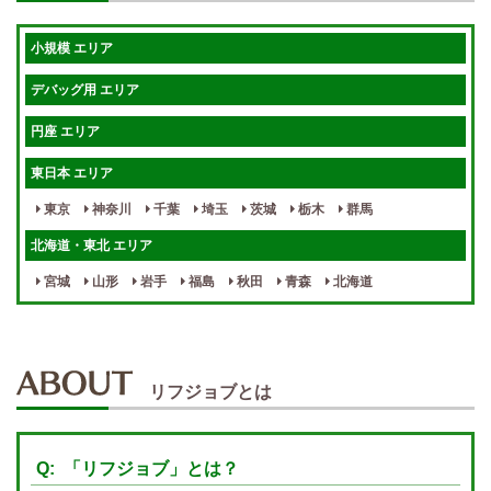
短期OK
入店祝金あり
小規模 エリア
週1～OK
健全店で安心！
デバッグ用 エリア
待機保証あり
個別待機
円座 エリア
宿泊相談可
保証制度完備
東日本 エリア
指名料100％バック！
寮完備
東京
神奈川
千葉
埼玉
茨城
栃木
群馬
女性スタッフがいる！
終電後店泊OK
北海道・東北 エリア
最低保証制度あり
ノルマなし
宮城
山形
岩手
福島
秋田
青森
北海道
週１～OK
自宅待機OK
北陸・東海 エリア
週1~OK
短期バイトOK
三重
富山
山梨
岐阜
愛知
新潟
石川
福井
長野
静岡
かけもちOK
給与保証あり
リフジョブとは
関西 エリア
店泊可能
送迎あり
大阪
兵庫
京都
滋賀
奈良
和歌山
「リフジョブ」とは？
週1日～OK
ぽっちゃりさん歓迎
九州・沖縄 エリア