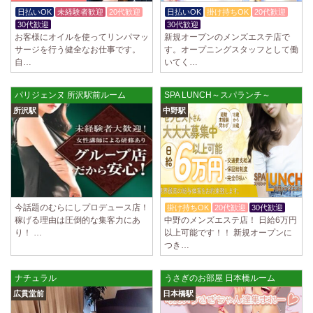
制服あり、ノルマ、罰金なし 高額報酬が稼げるだけでなく、高待遇や手
日払いOK
未経験者歓迎
20代歓迎
日払いOK
掛け持ちOK
20代歓迎
厚い福利厚生を完備しております！ぜひご活用ください♪ 指名…
30代歓迎
30代歓迎
お客様にオイルを使ってリンパマッ
新規オープンのメンズエステ店で
2025/04/08
[勝川駅]
サージを行う健全なお仕事です。
す。オープニングスタッフとして働
Cat’s (キャッツ)
自…
いてく…
18歳以上（高校生不可） オープンニングセラピストさん大募集！ 営業時
間内でいつでも可能。 交通費支給あり 一緒に働いてくださ…
パリジェンヌ 所沢駅前ルーム
SPA LUNCH～スパランチ～
2025/04/05
[日本橋駅]
所沢駅
中野駅
Aroma de Banana (あろばな)
オープンにつきセラピスト大募集！！ 求人探しに苦労されている貴方様
に朗報です！ 当店では講習制度を徹底しています。 セクハラ…
2025/04/04
[吉祥寺駅]
LoveCHU (ラブチュ) 吉祥寺ルーム
やる気のあるセラピスト大募集！ 「本気で稼ぎたい！」「もっと人気セ
今話題のむらにしプロデュース店！
掛け持ちOK
20代歓迎
30代歓迎
ラピストになりたい！」 そんなあなたを全力でサポートします…
稼げる理由は圧倒的な集客力にあ
中野のメンズエステ店！ 日給6万円
り！ …
以上可能です！！ 新規オープンに
つき…
2025/04/04
[渋谷駅]
LoveCHU (ラブチュ) 渋谷ルーム
やる気のあるセラピスト大募集！ 「本気で稼ぎたい！」「もっと人気セ
ナチュラル
うさぎのお部屋 日本橋ルーム
ラピストになりたい！」 そんなあなたを全力でサポートします…
広貫堂前
日本橋駅