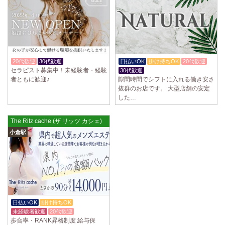
20代歓迎
30代歓迎
体験入店OK
日払いOK
掛け持ちOK
20代歓迎
セラピスト募集中！未経験者・経験
30代歓迎
者ともに歓迎♪
隙間時間でシフトに入れる働き安さ
抜群のお店です。 大型店舗の安定
した…
The Ritz cache (ザ リッツ カシェ)
小倉駅
日払いOK
掛け持ちOK
未経験者歓迎
20代歓迎
歩合率・RANK昇格制度 給与保