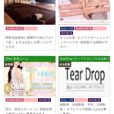
2025/04/02
[千歳烏山駅]
LoveCHU (ラブチュ) 千歳烏山ルーム
やる気のあるセラピスト大募集！ 「本気で稼ぎたい！」「もっと人気セ
ラピストになりたい！」 そんなあなたを全力でサポートします…
2025/03/31
[八王子駅]
未経験者歓迎
20代歓迎
日払いOK
未経験者歓迎
20代歓迎
Diamond～ダイヤモンド～
入店祝金あり
30代歓迎
只今NEW OPENにつきセラピストが不足しています！ 今後も新規出店が
関東北陸東海と展開中の安心グルー
オイルを使ったリラクゼーションマ
続くため、一緒に働いてくれるセラピストを大募集します！ 女性…
プ店！ まずはお話しを聞くだけで
ッサージです♪ 技術面では講師がサ
も大丈…
ポー…
2025/03/29
[自由が丘駅]
LIVSPA (リブスパ) 自由が丘ルーム
Olive 奈良ルーム
TearDrop (ティアドロップ) 木太町ルー
当店の募集は嘘偽り等なく、記載通りにしっかりお給料をお支払いさせ
奈良駅
木太町駅
ていただきます。 とても働きやすいお店作りを心がけております…
2025/03/29
[川崎駅]
LIVSPA (リブスパ) 川崎ルーム
当店の募集は嘘偽り等なく、記載通りにしっかりお給料をお支払いさせ
ていただきます。 とても働きやすいお店作りを心がけております…
未経験者歓迎
20代歓迎
30代歓迎
日払いOK
20代歓迎
30代歓迎
2025/03/29
[蒲田駅]
経験者、未経験者、学生、主婦歓
体験入店OK
LIVSPA (リブスパ) 蒲田ルーム
安心・安全をモットーに 実績を積
迎！ セラピストの皆様にはお仕事
当店の募集は嘘偽り等なく、記載通りにしっかりお給料をお支払いさせ
み他店にはない集客力がある
に集中し…