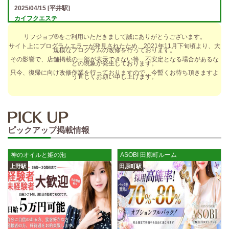
2025/04/15
[平井駅]
カイフクエステ
オプションフルバック＆引かれものなし！ 全額日払い＆最低時給保証あ
リフジョブ®をご利用いただきまして誠にありがとうございます。
り♪ 日給5万円以上可！人によっては10万円も★ 全額日払い＆…
サイト上にプログラムエラーが発見されたため、2021年11月下旬頃より、大
規模なプログラムの改修を行っております。
2025/04/14
[小倉駅]
その影響で、店舗掲載の一部が表示できない等、不安定となる場合があるな
どの現象が発生しております。
The Ritz cache (ザ リッツ カシェ)
只今、復帰に向け改修作業を行っておりますので、今暫くお待ち頂きますよ
う宜しくお願い申し上げます。
歩合率・RANK昇格制度 給与保証・アリバイ対策・送迎など、 快適なお
仕事をサポートする待遇をそろえております！ 雑費等、経費負…
2025/04/14
[春日井駅]
sirena (シレーナ) 春日井ルーム
ピックアップ掲載情報
制服あり、ノルマ、罰金なし 高額報酬が稼げるだけでなく、高待遇や手
厚い福利厚生を完備しております！ぜひご活用ください♪ 指名…
神のオイルと姫の泡
ASOBI 田原町ルーム
2025/04/12
[伏見駅]
上野駅
田原町駅
sirena (シレーナ) 錦ルーム
制服あり、ノルマ、罰金なし 高額報酬が稼げるだけでなく、高待遇や手
厚い福利厚生を完備しております！ぜひご活用ください♪ 指名…
2025/04/09
[藤が丘駅]
sirena (シレーナ) 名東ルーム