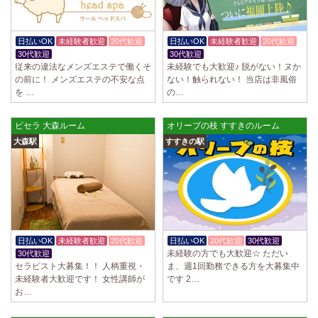
日払いOK
未経験者歓迎
20代歓迎
日払いOK
未経験者歓迎
20代歓迎
30代歓迎
30代歓迎
従来の違法なメンズエステで働くそ
未経験でも大歓迎♪ 脱がない！ヌか
の前に！ メンズエステの不安な点
ない！触られない！ 当店は非風俗
を …
の…
ビセラ 大森ルーム
オリーブの枝 すすきのルーム
大森駅
すすきの駅
日払いOK
未経験者歓迎
20代歓迎
日払いOK
20代歓迎
30代歓迎
未経験の方でも大歓迎☆ ただい
30代歓迎
セラピスト大募集！！ 人柄重視・
ま、週1回勤務できる方を大募集中
未経験者大歓迎です！ 女性講師が
です 2…
お…