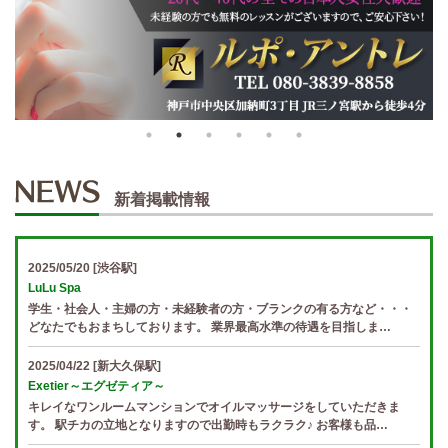
新着掲載情報
2025/05/20
[渋谷駅]
LuLu Spa
学生・社会人・主婦の方・未経験者の方・ブランクの有る方など・・・
どなたでもおまちしております。 業界最高水準の待遇を目指しま…
2025/04/22
[新大久保駅]
Exetier～エグゼティア～
キレイなワンルームマンションでオイルマッサージをしていただきま
す。 駅チカの立地となりますので出勤時もラクラク♪ お客様も品…