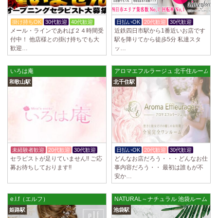
掛け持ちOK
30代歓迎
40代歓迎
日払いOK
20代歓迎
30代歓迎
メール・ラインであれば２４時間受
近鉄四日市駅から1番近いお店です
付中！ 他店様との掛け持ちでも大
駅を降りてから徒歩5分 私達スタ
歓迎…
ッ…
いろは庵
アロマエフルラージュ 北千住ルーム
和歌山駅
北千住駅
未経験者歓迎
20代歓迎
30代歓迎
日払いOK
20代歓迎
30代歓迎
セラピストが足りていません!! ご応
どんなお店だろう・・・どんなお仕
募お待ちしております!!
事内容だろう・・ 最初は誰もが不
安か…
e.l.f（エルフ）
NATURAL～ナチュラル 池袋ルーム
姫路駅
池袋駅