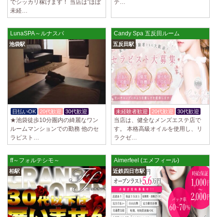
でシッカリ稼げます！ 当店は”ほぼ
テ…
未経…
LunaSPA～ルナスパ
Candy Spa 五反田ルーム
池袋駅
五反田駅
日払いOK
20代歓迎
30代歓迎
未経験者歓迎
20代歓迎
30代歓迎
★池袋徒歩10分圏内の綺麗なワン
当店は、健全なメンズエステ店で
ルームマンションでの勤務 他のセ
す。 本格高級オイルを使用し、リ
ラピスト…
ラクゼ…
ff～フォルテシモ～
Aimerfeel (エメフィール)
柏駅
近鉄四日市駅