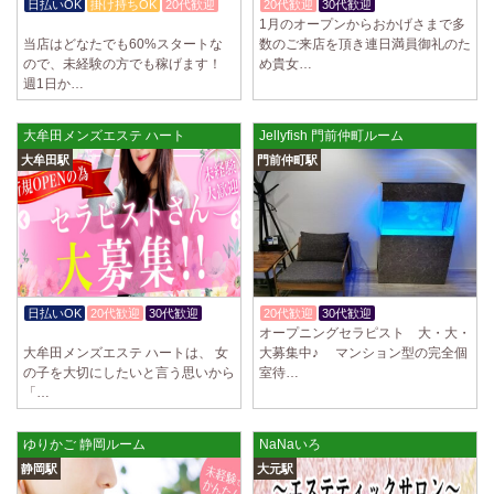
日払いOK
掛け持ちOK
20代歓迎
20代歓迎
30代歓迎
入店祝金あり
1月のオープンからおかげさまで多
週1～OK
当店はどなたでも60%スタートな
数のご来店を頂き連日満員御礼のた
ので、未経験の方でも稼げます！
め貴女…
週1日か…
大牟田メンズエステ ハート
Jellyfish 門前仲町ルーム
大牟田駅
門前仲町駅
日払いOK
20代歓迎
30代歓迎
20代歓迎
30代歓迎
体験入店OK
オープニングセラピスト 大・大・
体験入店OK
大牟田メンズエステ ハートは、 女
大募集中♪ マンション型の完全個
の子を大切にしたいと言う思いから
室待…
「…
ゆりかご 静岡ルーム
NaNaいろ
静岡駅
大元駅