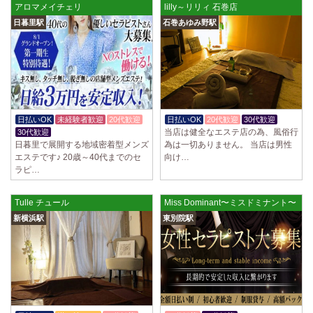
アロマメイチェリ
lilly～リリィ 石巻店
日暮里駅
石巻あゆみ野駅
日払いOK
未経験者歓迎
20代歓迎
日払いOK
20代歓迎
30代歓迎
当店は健全なエステ店の為、風俗行
30代歓迎
日暮里で展開する地域密着型メンズ
為は一切ありません。 当店は男性
エステです♪ 20歳～40代までのセ
向け…
ラピ…
Tulle チュール
Miss Dominant〜ミスドミナント〜
新横浜駅
東別院駅