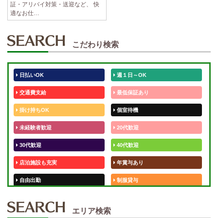
証・アリバイ対策・送迎など、 快
適なお仕…
こだわり検索
日払いOK
週１日～OK
交通費支給
最低保証あり
掛け持ちOK
個室待機
未経験者歓迎
20代歓迎
30代歓迎
40代歓迎
店泊施設も充実
年賞与あり
自由出勤
制服貸与
50代歓迎
未経験歓迎
エリア検索
体験入店OK
週1日～