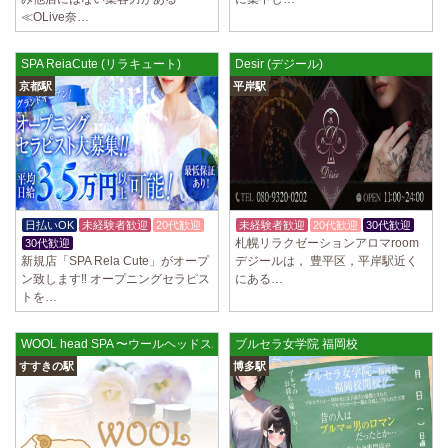
ていただきます。 とても働きやすいお店作りを心がけております…
≪OLive奈…
2025/03/28
[恵比寿駅]
SPA ReiaCute (リラキュート)
Desir (デジール)
大人の隠れ家 恵比寿ルーム
初めまして、大人の隠れ家の女店長です。 当店では業界の闇である講習
京都駅
平岸駅
時のセクハラを撲滅するために女店長または在籍セラピストが講…
2025/03/28
[渋谷駅]
大人の隠れ家 渋谷ルーム
初めまして、大人の隠れ家の女店長です。 当店では業界の闇である講習
時のセクハラを撲滅するために女店長または在籍セラピストが講…
日払いOK
未経験者歓迎
20代歓迎
未経験者歓迎
20代歓迎
30代歓迎
2025/03/28
[亀有駅]
札幌リラクゼーションアロマroom
30代歓迎
aroma Angel
新規店「SPA Rela Cute」がオープ
デジールは， 豊平区，平岸駅近く
ン致します‼ オープニングセラピス
にある…
セラピストさんを大募集しております 完全歩合で50%〜60%以上！！ 掛
トを…
け持ちOK、完全個室待機など嬉しい高待遇が盛りだくさんです♪ …
2025/03/28
[東海学園前駅]
WOOL head SPA 〜ウールヘッドスパ〜
ブルセラ女学院 福岡校
デビルキャット
すすきの駅
博多駅
24時間営業！自由シフトで好きな時間に働ける 未経験者歓迎♪個室待機
でゆっくり自分の好きな事ができます♪ 可愛い制服もご用意して…