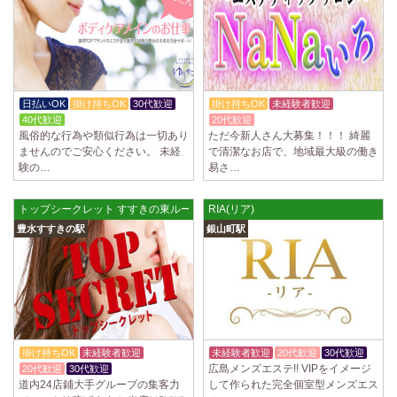
日払いOK
掛け持ちOK
30代歓迎
掛け持ちOK
未経験者歓迎
40代歓迎
20代歓迎
風俗的な行為や類似行為は一切あり
ただ今新人さん大募集！！！ 綺麗
ませんのでご安心ください。 未経
で清潔なお店で、地域最大級の働き
験の…
易さ…
トップシークレット すすきの東ルーム
RIA(リア)
豊水すすきの駅
銀山町駅
掛け持ちOK
未経験者歓迎
未経験者歓迎
20代歓迎
30代歓迎
広島メンズエステ!! VIPをイメージ
20代歓迎
30代歓迎
道内24店鋪大手グループの集客力
して作られた完全個室型メンズエス