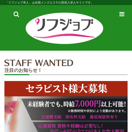
「リフジョブ求人」は全国メンズエステの高収入求人サイトです。
検
メ
索
ニ
ュ
ー
注目のお知らせ！