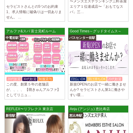
〜メンズエステランキング三軒茶屋
体験入店OK
セラピストさんとの5つのお約束
エリア１位達成店〜「おもてなス
1、求人情報に嘘偽りは一切ありま
パ」三…
せん。 …
アルファ&スパ 富士見町ルーム
Good Times～グッドタイムス～
中電前駅
バスセンター前駅
20代歓迎
30代歓迎
制服貸与
日払いOK
掛け持ちOK
20代歓迎
この度、創業５年の老舗店
新規OPENのお店で一緒に働きませ
が、、、、 【萌きゅんアルファ】
んか? セラピストさん第1に働きや
としてリニュ…
すい環…
REFLEX〜リフレクス 東京店
Anju (アンジュ) 恵比寿店
新宿駅
恵比寿駅