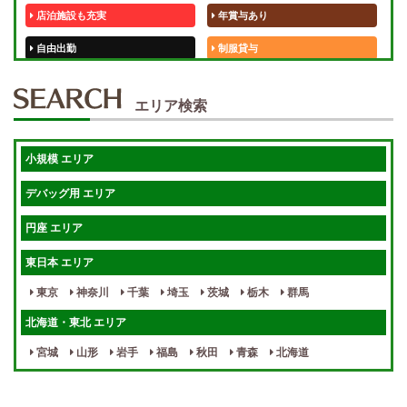
店泊施設も充実
年賞与あり
自由出勤
制服貸与
50代歓迎
未経験歓迎
エリア検索
体験入店OK
週1日～
短期OK
入店祝金あり
小規模 エリア
週1～OK
健全店で安心！
デバッグ用 エリア
待機保証あり
個別待機
円座 エリア
宿泊相談可
保証制度完備
東日本 エリア
指名料100％バック！
寮完備
東京
神奈川
千葉
埼玉
茨城
栃木
群馬
女性スタッフがいる！
終電後店泊OK
北海道・東北 エリア
最低保証制度あり
ノルマなし
宮城
山形
岩手
福島
秋田
青森
北海道
週１～OK
自宅待機OK
北陸・東海 エリア