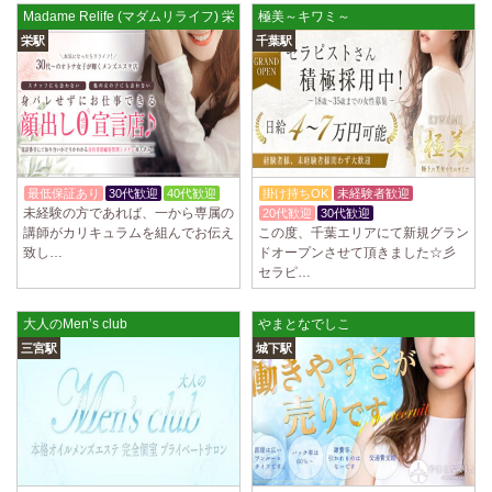
Madame Relife (マダムリライフ) 栄店
極美～キワミ～
栄駅
千葉駅
最低保証あり
30代歓迎
40代歓迎
掛け持ちOK
未経験者歓迎
未経験の方であれば、一から専属の
20代歓迎
30代歓迎
講師がカリキュラムを組んでお伝え
この度、千葉エリアにて新規グラン
致し…
ドオープンさせて頂きました☆彡
セラピ…
大人のMen’s club
やまとなでしこ
三宮駅
城下駅