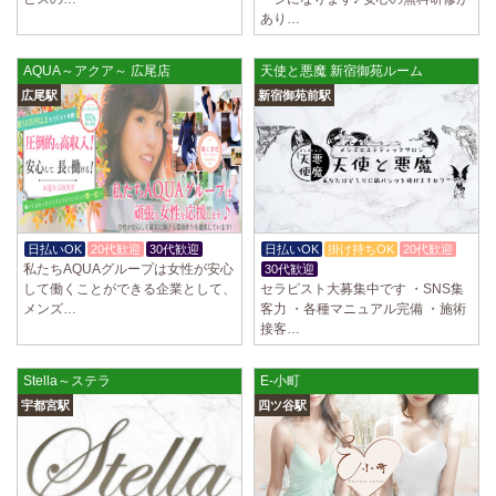
ていただきます。 とても働きやすいお店作りを心がけております…
あり…
2025/03/28
[恵比寿駅]
AQUA～アクア～ 広尾店
天使と悪魔 新宿御苑ルーム
大人の隠れ家 恵比寿ルーム
初めまして、大人の隠れ家の女店長です。 当店では業界の闇である講習
広尾駅
新宿御苑前駅
時のセクハラを撲滅するために女店長または在籍セラピストが講…
2025/03/28
[渋谷駅]
大人の隠れ家 渋谷ルーム
初めまして、大人の隠れ家の女店長です。 当店では業界の闇である講習
時のセクハラを撲滅するために女店長または在籍セラピストが講…
日払いOK
20代歓迎
30代歓迎
日払いOK
掛け持ちOK
20代歓迎
2025/03/28
[亀有駅]
私たちAQUAグループは女性が安心
30代歓迎
aroma Angel
して働くことができる企業として、
セラピスト大募集中です ・SNS集
メンズ…
客力 ・各種マニュアル完備 ・施術
セラピストさんを大募集しております 完全歩合で50%〜60%以上！！ 掛
接客…
け持ちOK、完全個室待機など嬉しい高待遇が盛りだくさんです♪ …
2025/03/28
[東海学園前駅]
Stella～ステラ
E-小町
デビルキャット
宇都宮駅
四ツ谷駅
24時間営業！自由シフトで好きな時間に働ける 未経験者歓迎♪個室待機
でゆっくり自分の好きな事ができます♪ 可愛い制服もご用意して…