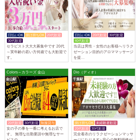
2025/04/02
[千歳烏山駅]
LoveCHU (ラブチュ) 千歳烏山ルーム
やる気のあるセラピスト大募集！ 「本気で稼ぎたい！」「もっと人気セ
ラピストになりたい！」 そんなあなたを全力でサポートします…
2025/03/31
[八王子駅]
日払いOK
掛け持ちOK
20代歓迎
日払いOK
20代歓迎
30代歓迎
Diamond～ダイヤモンド～
30代歓迎
40代歓迎
只今NEW OPENにつきセラピストが不足しています！ 今後も新規出店が
セラピスト大大大募集中です 20代
当店は男性・女性のお客様へリラク
続くため、一緒に働いてくれるセラピストを大募集します！ 女性…
～実年齢の若い方何歳でも大歓迎で
ゼーション目的のアロママッサージ
す。
を提…
2025/03/29
[自由が丘駅]
LIVSPA (リブスパ) 自由が丘ルーム
Colors～カラーズ 金山
Dio（ディオ）
当店の募集は嘘偽り等なく、記載通りにしっかりお給料をお支払いさせ
金山駅
千葉駅
ていただきます。 とても働きやすいお店作りを心がけております…
2025/03/29
[川崎駅]
LIVSPA (リブスパ) 川崎ルーム
当店の募集は嘘偽り等なく、記載通りにしっかりお給料をお支払いさせ
ていただきます。 とても働きやすいお店作りを心がけております…
20代歓迎
30代歓迎
制服貸与
掛け持ちOK
未経験者歓迎
2025/03/29
[蒲田駅]
女の子の事を一番に考えるお店で
20代歓迎
30代歓迎
LIVSPA (リブスパ) 蒲田ルーム
す。 無理な出勤要請や無理なサー
完全着衣のリラクゼーションマッサ
当店の募集は嘘偽り等なく、記載通りにしっかりお給料をお支払いさせ
ビスの…
ージになります♪ 安心の無料研修が