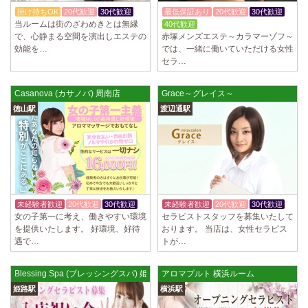
制服あり、ノルマ、罰金なし 高額報酬が稼げるだけでなく、高待遇や手
掛け持ちOK
20代歓迎
30代歓迎
最低保証あり
20代歓迎
30代歓迎
厚い福利厚生を完備しております！ぜひご活用ください♪ 指名…
当ルームは街のざわめきとは無縁
40代歓迎
で、心静まる空間を演出しエステの
赤塚メンズエステ～カラマーゾフ～
2025/04/08
[勝川駅]
効能を…
では、一緒に働いていただける女性
Cat’s (キャッツ)
セラ…
18歳以上（高校生不可） オープンニングセラピストさん大募集！ 営業時
間内でいつでも可能。 交通費支給あり 一緒に働いてくださ…
Casanova (カサノバ) 周南店
Grace～グレイス～
2025/04/05
[日本橋駅]
徳山駅
渡辺通駅
Aroma de Banana (あろばな)
オープンにつきセラピスト大募集！！ 求人探しに苦労されている貴方様
に朗報です！ 当店では講習制度を徹底しています。 セクハラ…
2025/04/04
[吉祥寺駅]
LoveCHU (ラブチュ) 吉祥寺ルーム
やる気のあるセラピスト大募集！ 「本気で稼ぎたい！」「もっと人気セ
未経験者歓迎
20代歓迎
30代歓迎
未経験者歓迎
20代歓迎
30代歓迎
ラピストになりたい！」 そんなあなたを全力でサポートします…
女の子第一に考え、働きやすい環境
セラピストスタッフを募集いたして
を提供いたします。 好環境、好待
おります。 当店は、女性セラピス
遇で…
トが…
2025/04/04
[渋谷駅]
LoveCHU (ラブチュ) 渋谷ルーム
やる気のあるセラピスト大募集！ 「本気で稼ぎたい！」「もっと人気セ
Blessing Spa (ブレッシングスパ) 姫路ルーム
アロマプルト 横浜ルーム
ラピストになりたい！」 そんなあなたを全力でサポートします…
姫路駅
横浜駅