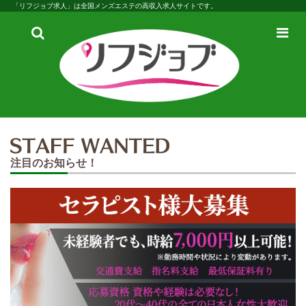
「リフジョブ求人」は全国メンズエステの高収入求人サイトです。
検
メ
索
ニ
ュ
ー
注目のお知らせ！