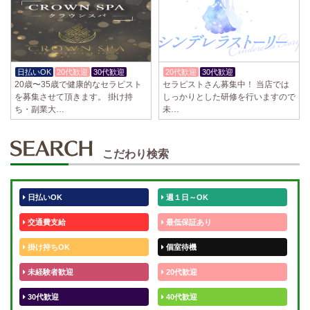
日払いOK
20代歓迎
30代歓迎
20代歓迎
30代歓迎
体験入店OK
20歳〜35歳で健康的なセラピスト
セラピストさん募集中！ 当店では
を募集させて頂きます。 掛け持
しっかりとした研修を行いますので
ち・副業大…
未…
こだわり検索
日払いOK
週１日～OK
交通費支給
最低保証あり
掛け持ちOK
個室待機
未経験者歓迎
20代歓迎
30代歓迎
40代歓迎