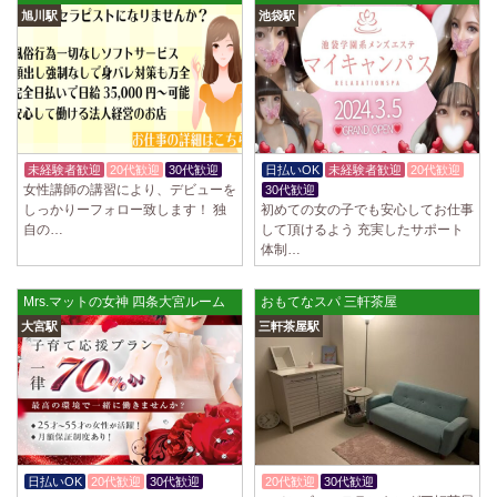
旭川駅
池袋駅
未経験者歓迎
20代歓迎
30代歓迎
日払いOK
未経験者歓迎
20代歓迎
女性講師の講習により、デビューを
30代歓迎
しっかりーフォロー致します！ 独
初めての女の子でも安心してお仕事
自の…
して頂けるよう 充実したサポート
体制…
Mrs.マットの女神 四条大宮ルーム
おもてなスパ 三軒茶屋
大宮駅
三軒茶屋駅
日払いOK
20代歓迎
30代歓迎
20代歓迎
30代歓迎
体験入店OK