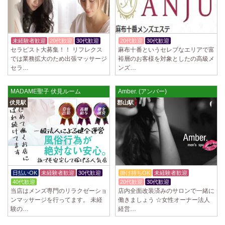
未経験者歓迎
20代歓迎
30代歓迎
20代歓迎
30代歓迎
入店祝金あり
セラピスト​大募集！！ リフレクス
麻布十番というセレブなエリアで富
では業務拡大のため出張マッサージ
裕層のお客様を対象としたの高級メ
セラ…
ンズ…
MADAME聖子 伏見ルーム
Amber. (アンバー)
伏見駅
郡山駅
日払いOK
未経験者歓迎
30代歓迎
掛け持ちOK
未経験者歓迎
40代歓迎
20代歓迎
30代歓迎
当店はメンズ専門のリラクゼーショ
​店内全面改装済みのサロンで一緒に
ンマッサージを行ってます。 未経
働きましょう ☆女性オーナー法人
験の…
経営…