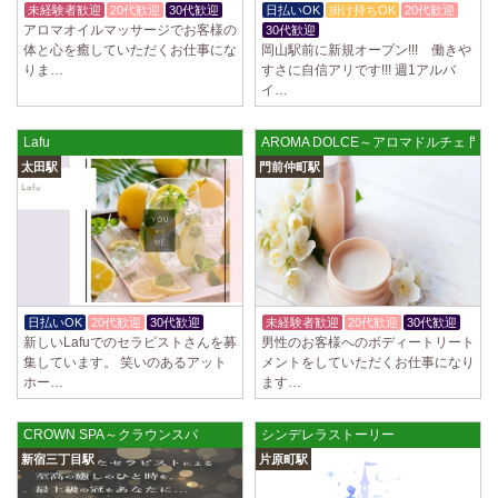
未経験者歓迎
20代歓迎
30代歓迎
日払いOK
掛け持ちOK
20代歓迎
アロマオイルマッサージでお客様の
30代歓迎
体と心を癒していただくお仕事にな
岡山駅前に新規オープン!!! 働きや
りま…
すさに自信アリです!!! 週1アルバ
イ…
Lafu
AROMA DOLCE～アロマドルチェ 門
太田駅
門前仲町駅
日払いOK
20代歓迎
30代歓迎
未経験者歓迎
20代歓迎
30代歓迎
新しいLafuでのセラピストさんを募
男性のお客様へのボディートリート
集しています。 笑いのあるアット
メントをしていただくお仕事になり
ホー…
ます…
CROWN SPA～クラウンスパ
シンデレラストーリー
新宿三丁目駅
片原町駅