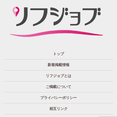
紙面媒体スポーツ紙のあの広告求人情報から意味深長な
広告!?まで興味のある方もただ眺めてるだけ、という通り
すがりの方へも！もっとkhaosな情報たちを掲載する場所
が欲しい！というお客様の要望を実現、もっと広く発信
したい・伝えたいそんな思いからリフジョブは生まれま
した。
「リフジョブ」はどのようにして今日に至るの？
人と人・地域をつなぎ「相互の良かった」の思いのため
トップ
に、リフジョブは地域情報発信サービスを2016年10月よ
り開始いたしました。
新着掲載情報
「リフジョブ」は無料広告？
リフジョブとは
いいえ、リフジョブは収益広告として運営されておりま
す。
ご掲載について
「リフジョブ」へはどのぐらいのアクセスがある
プライバシーポリシー
の？
求人情報はもちろん、地域密着型広告や特殊な広告まで
相互リンク
様々なジャンルからの広告を掲載しています。外部から
ご新規のアクセスも勿論ありますが、例えば＜①既存店