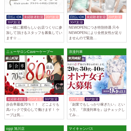
日払いOK
未経験者歓迎
20代歓迎
日払いOK
未経験者歓迎
20代歓迎
30代歓迎
30代歓迎
☆一緒に素晴らしいお店つくりに参
NEWOPENにつき特別待遇 只今
加して頂けるスタッフを募集してい
NEWOPENにより全然女性が足り
ます☆ …
ませんので緊急…
ニューサロンCave〜ケーブ〜
浪漫列車
銀山町駅
東岡崎駅
未経験者歓迎
20代歓迎
30代歓迎
20代歓迎
30代歓迎
入店祝金あり
歩合率最低70％！！ どこよりも
「副業でもしっかり稼ぎたい」とい
高バックで安心して働けます！ ケ
う方、『浪漫列車を』はチェックし
ーブは気…
てみ…
oggi 旭川店
マイキャンパス