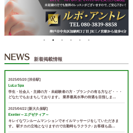
新着掲載情報
2025/05/20
[渋谷駅]
LuLu Spa
学生・社会人・主婦の方・未経験者の方・ブランクの有る方など・・・
どなたでもおまちしております。 業界最高水準の待遇を目指しま…
2025/04/22
[新大久保駅]
Exetier～エグゼティア～
キレイなワンルームマンションでオイルマッサージをしていただきま
す。 駅チカの立地となりますので出勤時もラクラク♪ お客様も品…