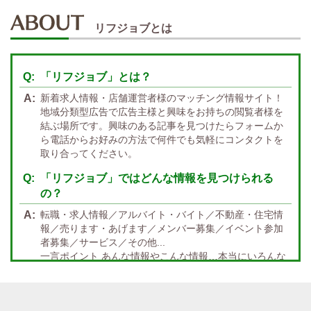
週1~OK
短期バイトOK
三重
富山
山梨
岐阜
愛知
新潟
石川
福井
長野
静岡
かけもちOK
給与保証あり
リフジョブとは
関西 エリア
店泊可能
送迎あり
大阪
兵庫
京都
滋賀
奈良
和歌山
「リフジョブ」とは？
週1日～OK
ぽっちゃりさん歓迎
九州・沖縄 エリア
新着求人情報・店舗運営者様のマッチング情報サイト！
指名バック率高め
週1・月1～OK
大分
福岡
佐賀
長崎
宮崎
熊本
鹿児島
沖縄
地域分類型広告で広告主様と興味をお持ちの閲覧者様を
結ぶ場所です。興味のある記事を見つけたらフォームか
託児所紹介あり
初心者歓迎
中四国 エリア
ら電話からお好みの方法で何件でも気軽にコンタクトを
資格者優遇
未経験者のみ歓迎
取り合ってください。
岡山
鳥取
広島
島根
山口
徳島
香川
高知
愛媛
宿泊・送迎あり
50代以上歓迎
「リフジョブ」ではどんな情報を見つけられる
の？
経験者優遇
女の子の気持ち最優先!
転職・求人情報／アルバイト・バイト／不動産・住宅情
経験者歓迎
未経験者あり
報／売ります・あげます／メンバー募集／イベント参加
者募集／サービス／その他...
未経験者金着
60代歓迎
一言ポイント あんな情報やこんな情報…本当にいろんな
情報満載!! どんな情報に出会うかなんて… 兎にも角にも
楽しんでいただければGOOD
「リフジョブ」の起源は？ どうしてリフジョブ？