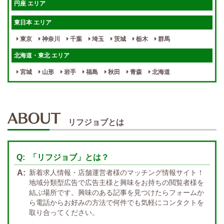
円座 エリア
宿泊相談可
保証制度完備
東日本 エリア
指名料100％バック！
寮完備
東京
神奈川
千葉
埼玉
茨城
栃木
群馬
女性スタッフがいる！
終電後店泊OK
北海道・東北 エリア
最低保証制度あり
ノルマなし
宮城
山形
岩手
福島
秋田
青森
北海道
週１～OK
自宅待機OK
北陸・東海 エリア
週1~OK
短期バイトOK
三重
富山
山梨
岐阜
愛知
新潟
石川
福井
長野
静岡
かけもちOK
給与保証あり
リフジョブとは
関西 エリア
店泊可能
送迎あり
大阪
兵庫
京都
滋賀
奈良
和歌山
「リフジョブ」とは？
週1日～OK
ぽっちゃりさん歓迎
九州・沖縄 エリア
新着求人情報・店舗運営者様のマッチング情報サイト！
指名バック率高め
週1・月1～OK
大分
福岡
佐賀
長崎
宮崎
熊本
鹿児島
沖縄
地域分類型広告で広告主様と興味をお持ちの閲覧者様を
結ぶ場所です。興味のある記事を見つけたらフォームか
託児所紹介あり
初心者歓迎
中四国 エリア
ら電話からお好みの方法で何件でも気軽にコンタクトを
資格者優遇
未経験者のみ歓迎
取り合ってください。
岡山
鳥取
広島
島根
山口
徳島
香川
高知
愛媛