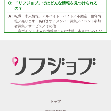
宿泊・送迎あり
50代以上歓迎
「リフジョブ」ではどんな情報を見つけられる
の？
経験者優遇
女の子の気持ち最優先!
転職・求人情報／アルバイト・バイト／不動産・住宅情
経験者歓迎
未経験者あり
報／売ります・あげます／メンバー募集／イベント参加
者募集／サービス／その他...
未経験者金着
60代歓迎
一言ポイント あんな情報やこんな情報…本当にいろんな
情報満載!! どんな情報に出会うかなんて… 兎にも角にも
楽しんでいただければGOOD
「リフジョブ」の起源は？ どうしてリフジョブ？
紙面媒体スポーツ紙のあの広告求人情報から意味深長な
広告!?まで興味のある方もただ眺めてるだけ、という通り
すがりの方へも！もっとkhaosな情報たちを掲載する場所
が欲しい！というお客様の要望を実現、もっと広く発信
したい・伝えたいそんな思いからリフジョブは生まれま
した。
「リフジョブ」はどのようにして今日に至るの？
人と人・地域をつなぎ「相互の良かった」の思いのため
トップ
に、リフジョブは地域情報発信サービスを2016年10月よ
り開始いたしました。