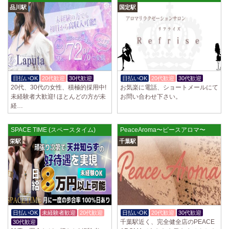
品川駅
国定駅
日払いOK
20代歓迎
30代歓迎
日払いOK
20代歓迎
30代歓迎
20代、30代の女性、積極的採用中!
お気楽に電話、ショートメールにて
未経験者大歓迎! ほとんどの方が未
お問い合わせ下さい。
経…
SPACE TIME (スペースタイム)
PeaceAroma〜ピースアロマ〜
栄駅
千葉駅
日払いOK
未経験者歓迎
20代歓迎
日払いOK
20代歓迎
30代歓迎
千葉駅近く、完全健全店のPEACE
30代歓迎