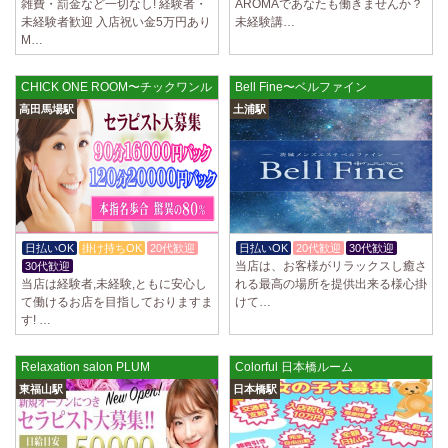
雑費・罰金など一切なし! 経験者・
AROMAであなたも働きませんか？
未経験者歓迎 入店祝い金5万円あり
未経験講…
M…
CHICK ONE ROOM〜チックワンルーム 高田馬場ルーム
Bell Fine〜ベルファイン
高田馬場駅
土浦駅
日払いOK
掛け持ちOK
20代歓迎
日払いOK
20代歓迎
30代歓迎
当店は、お客様がリラックスし癒さ
30代歓迎
当店は経験者,未経験,ともに安心し
れる最高の場所を提供出来る様心掛
て働けるお店を目指しておりますま
けて…
す! …
Relaxation salon PLUM
Colorful 日本橋ルーム
東福山駅
日本橋駅