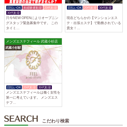
日払いOK
未経験者歓迎
20代歓迎
日払いOK
20代歓迎
30代歓迎
30代歓迎
入店祝金あり
只今NEW OPENによりオープニン
現在どちらかの【マンションエス
グスタッフ緊急募集中です。 この
テ・出張エステ】で勤務されている
タイミ…
貴女！…
メンズエステフィール 武蔵小杉店
武蔵小杉駅
日払いOK
20代歓迎
30代歓迎
メンズエステフィールは働く女性を
第一に考えています。 メンズエス
テフ…
こだわり検索