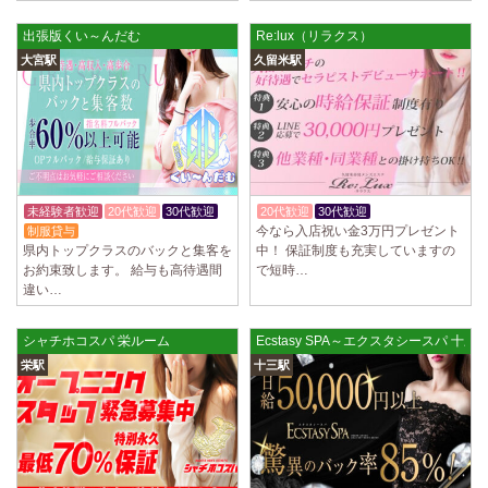
出張版くい～んだむ
Re:lux（リラクス）
大宮駅
久留米駅
未経験者歓迎
20代歓迎
30代歓迎
20代歓迎
30代歓迎
入店祝金あり
今なら入店祝い金3万円プレゼント
制服貸与
県内トップクラスのバックと集客を
中！ 保証制度も充実していますの
お約束致します。 給与も高待遇間
で短時…
違い…
シャチホコスパ 栄ルーム
Ecstasy SPA～エクスタシースパ 十三
栄駅
十三駅