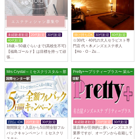
2025/04/02
[千歳烏山駅]
LoveCHU (ラブチュ) 千歳烏山ルーム
やる気のあるセラピスト大募集！ 「本気で稼ぎたい！」「もっと人気セ
ラピストになりたい！」 そんなあなたを全力でサポートします…
2025/03/31
[八王子駅]
未経験者歓迎
20代歓迎
30代歓迎
掛け持ちOK
30代歓迎
40代歓迎
Diamond～ダイヤモンド～
☆30代・40代の大人セラピスト専
40代歓迎
只今NEW OPENにつきセラピストが不足しています！ 今後も新規出店が
18歳～50歳ぐらいまで(高校生不可)
門店 代々木メンズエステ求人
続くため、一緒に働いてくれるセラピストを大募集します！ 女性…
【福島ゴールド】は目標を持って頑
【Ho・O・Zu…
張…
2025/03/29
[自由が丘駅]
LIVSPA (リブスパ) 自由が丘ルーム
Mrs Crystal～ミセスクリスタル～那古野ルーム
Pretty+〜プリティープラス〜 栄ルーム
当店の募集は嘘偽り等なく、記載通りにしっかりお給料をお支払いさせ
国際センター駅
栄駅
ていただきます。 とても働きやすいお店作りを心がけております…
2025/03/29
[川崎駅]
LIVSPA (リブスパ) 川崎ルーム
当店の募集は嘘偽り等なく、記載通りにしっかりお給料をお支払いさせ
ていただきます。 とても働きやすいお店作りを心がけております…
日払いOK
20代歓迎
30代歓迎
未経験者歓迎
20代歓迎
30代歓迎
2025/03/29
[蒲田駅]
期間限定！入店から5日間全額フル
退店率が圧倒的に多いメンズエステ
LIVSPA (リブスパ) 蒲田ルーム
バックキャンペーン！ ミセスクリ
業界ですが、オープンから在籍して
当店の募集は嘘偽り等なく、記載通りにしっかりお給料をお支払いさせ
スタル…
くれ…