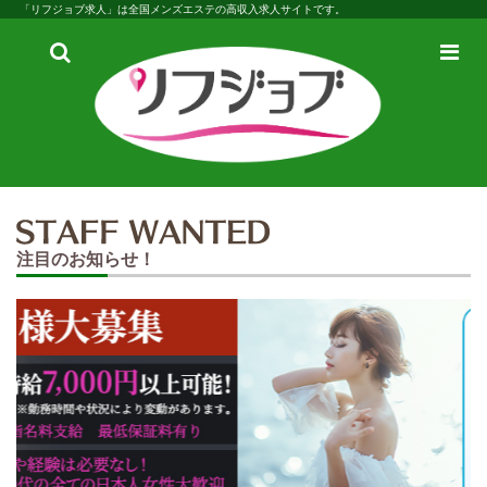
「リフジョブ求人」は全国メンズエステの高収入求人サイトです。
検
メ
索
ニ
ュ
ー
注目のお知らせ！