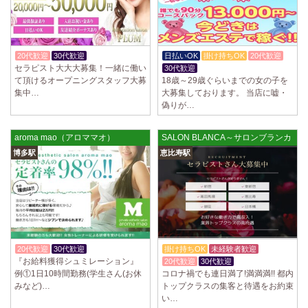
20代歓迎
30代歓迎
入店祝金あり
日払いOK
掛け持ちOK
20代歓迎
セラピスト大大大募集！一緒に働い
30代歓迎
て頂けるオープニングスタッフ大募
18歳～29歳ぐらいまでの女の子を
集中…
大募集しております。 当店に嘘・
偽りが…
aroma mao（アロママオ）
SALON BLANCA～サロンブランカ 
博多駅
恵比寿駅
20代歓迎
30代歓迎
体験入店OK
掛け持ちOK
未経験者歓迎
『お給料獲得シュミレーション』
20代歓迎
30代歓迎
例①1日10時間勤務(学生さん(お休
コロナ禍でも連日満了!満満満!! 都内
みなど)…
トップクラスの集客と待遇をお約束
い…