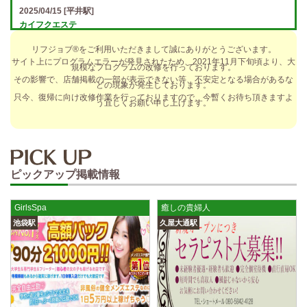
2025/04/15
[平井駅]
カイフクエステ
オプションフルバック＆引かれものなし！ 全額日払い＆最低時給保証あ
リフジョブ®をご利用いただきまして誠にありがとうございます。
り♪ 日給5万円以上可！人によっては10万円も★ 全額日払い＆…
サイト上にプログラムエラーが発見されたため、2021年11月下旬頃より、大
規模なプログラムの改修を行っております。
2025/04/14
[小倉駅]
その影響で、店舗掲載の一部が表示できない等、不安定となる場合があるな
どの現象が発生しております。
The Ritz cache (ザ リッツ カシェ)
只今、復帰に向け改修作業を行っておりますので、今暫くお待ち頂きますよ
う宜しくお願い申し上げます。
歩合率・RANK昇格制度 給与保証・アリバイ対策・送迎など、 快適なお
仕事をサポートする待遇をそろえております！ 雑費等、経費負…
2025/04/14
[春日井駅]
sirena (シレーナ) 春日井ルーム
ピックアップ掲載情報
制服あり、ノルマ、罰金なし 高額報酬が稼げるだけでなく、高待遇や手
厚い福利厚生を完備しております！ぜひご活用ください♪ 指名…
GirlsSpa
癒しの貴婦人
2025/04/12
[伏見駅]
池袋駅
久屋大通駅
sirena (シレーナ) 錦ルーム
制服あり、ノルマ、罰金なし 高額報酬が稼げるだけでなく、高待遇や手
厚い福利厚生を完備しております！ぜひご活用ください♪ 指名…
2025/04/09
[藤が丘駅]
sirena (シレーナ) 名東ルーム