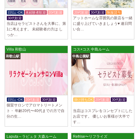
日払いOK
未経験者歓迎
20代歓迎
20代歓迎
30代歓迎
制服貸与
アットホームな雰囲気の新店を一緒
30代歓迎
当店はセラピストさんを大事に、第
に盛り上げていきましょう♥ 連日問
1に考えます。 未経験者の方は し
い合…
っか…
Villa 和歌山
コス×コス 中島ルーム
和歌山駅
中島公園駅
日払いOK
20代歓迎
30代歓迎
掛け持ちOK
20代歓迎
30代歓迎
個室サロンでアロマトリートメン
入店祝金あり
ト・ 年齢20代〜40代までの方で自
当店はコスプレをコンセプトにした
分の生…
お店です。 優しいお客様が大半で
す…
Laputa～ラピュタ 大森ルーム
Refrise〜リフライズ