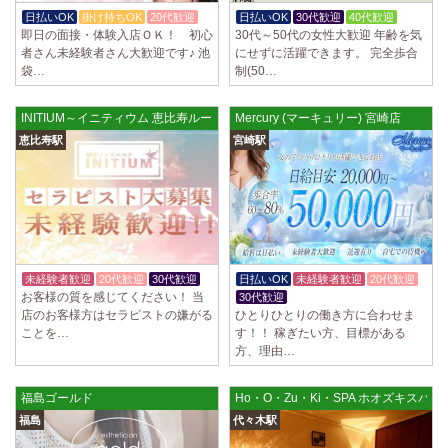
制服あり、ノルマ、罰金なし 高額報酬が稼げるだけでなく、高待遇や手
日払いOK
掛け持ちOK
20代歓迎
日払いOK
30代歓迎
40代歓迎
厚い福利厚生を完備しております！ぜひご活用ください♪ 指名…
即日の面接・体験入店ＯＫ！ 初心
30代～50代の女性大歓迎 年齢を気
者さん未経験者さん大歓迎です♪ 池
にせずに活躍できます。 完全歩合
2025/04/08
[勝川駅]
袋…
制(50…
Cat’s (キャッツ)
18歳以上（高校生不可） オープンニングセラピストさん大募集！ 営業時
間内でいつでも可能。 交通費支給あり 一緒に働いてくださ…
INITIUM～イニティウム 恵比寿ルーム
Mercury (マーキュリー) 宮崎店
恵比寿駅
宮崎駅
2025/04/05
[日本橋駅]
Aroma de Banana (あろばな)
オープンにつきセラピスト大募集！！ 求人探しに苦労されている貴方様
に朗報です！ 当店では講習制度を徹底しています。 セクハラ…
2025/04/04
[吉祥寺駅]
LoveCHU (ラブチュ) 吉祥寺ルーム
未経験者歓迎
20代歓迎
30代歓迎
日払いOK
未経験者歓迎
20代歓迎
やる気のあるセラピスト大募集！ 「本気で稼ぎたい！」「もっと人気セ
お客様の質を感じてください！ 当
30代歓迎
ラピストになりたい！」 そんなあなたを全力でサポートします…
店のお客様方はセラピストの嫌がる
ひとりひとりの働き方に合わせま
ことを…
す！！ 稼ぎたい方、目標がある
方、理由…
2025/04/04
[渋谷駅]
LoveCHU (ラブチュ) 渋谷ルーム
やる気のあるセラピスト大募集！ 「本気で稼ぎたい！」「もっと人気セ
福島ゴールド
Ho・O・Zu・Ki・SPA ホオズキスパ 
ラピストになりたい！」 そんなあなたを全力でサポートします…
福島
代々木駅