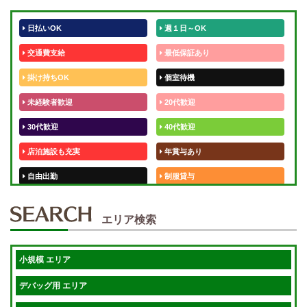
日払いOK
週１日～OK
交通費支給
最低保証あり
掛け持ちOK
個室待機
未経験者歓迎
20代歓迎
30代歓迎
40代歓迎
店泊施設も充実
年賞与あり
自由出勤
制服貸与
50代歓迎
未経験歓迎
エリア検索
体験入店OK
週1日～
短期OK
入店祝金あり
小規模 エリア
週1～OK
健全店で安心！
デバッグ用 エリア
待機保証あり
個別待機