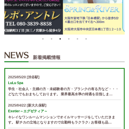
新着掲載情報
2025/05/20
[渋谷駅]
LuLu Spa
学生・社会人・主婦の方・未経験者の方・ブランクの有る方など・・・
どなたでもおまちしております。 業界最高水準の待遇を目指しま…
2025/04/22
[新大久保駅]
Exetier～エグゼティア～
キレイなワンルームマンションでオイルマッサージをしていただきま
す。 駅チカの立地となりますので出勤時もラクラク♪ お客様も品…