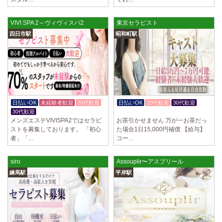
ていただきます。 とても働きやすいお店作りを心がけております…
2025/03/28
[恵比寿駅]
VIVI SPA 2～ヴィヴィスパ2
東京セラピスト
大人の隠れ家 恵比寿ルーム
四日市駅
昭和町駅
初めまして、大人の隠れ家の女店長です。 当店では業界の闇である講習
時のセクハラを撲滅するために女店長または在籍セラピストが講…
2025/03/28
[渋谷駅]
大人の隠れ家 渋谷ルーム
初めまして、大人の隠れ家の女店長です。 当店では業界の闇である講習
時のセクハラを撲滅するために女店長または在籍セラピストが講…
日払いOK
未経験者歓迎
20代歓迎
日払いOK
20代歓迎
30代歓迎
30代歓迎
体験入店OK
2025/03/28
[亀有駅]
メンズエステVIVISPA2ではセラピ
お茶引かせません 万が一お茶だっ
aroma Angel
ストを募集しております。 「初心
た場合1日15,000円補償 【給与】
者」「…
コー…
セラピストさんを大募集しております 完全歩合で50%〜60%以上！！ 掛
け持ちOK、完全個室待機など嬉しい高待遇が盛りだくさんです♪ …
siro
Assouplir〜アスプリール
2025/03/28
[東海学園前駅]
練馬駅
平岸駅
デビルキャット
24時間営業！自由シフトで好きな時間に働ける 未経験者歓迎♪個室待機
でゆっくり自分の好きな事ができます♪ 可愛い制服もご用意して…