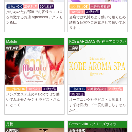
日払いOK
20代歓迎
30代歓迎
掛け持ちOK
未経験者歓迎
拘りぬいたお部屋でお客様のココロ
20代歓迎
30代歓迎
を刺激するお店 agrement(アグレモ
当店では気持ちよく働いて頂くため
ン)M…
綺麗な個室をご用意させて頂いてお
りま…
Malolo
KOBE AROMA SPA (神戸アロマスパ) 
南平岸駅
三宮駅
掛け持ちOK
20代歓迎
30代歓迎
日払いOK
未経験者歓迎
20代歓迎
メンズエステ店のMaloloでぜひ働
30代歓迎
いてみませんか？ セラピストさん
オープニングセラピスト大募集！！
にとって…
まずは面接にて一度お話ししません
か?…
月桃
Breeze villa～ブリーズヴィラ
大善寺駅
上石神井駅