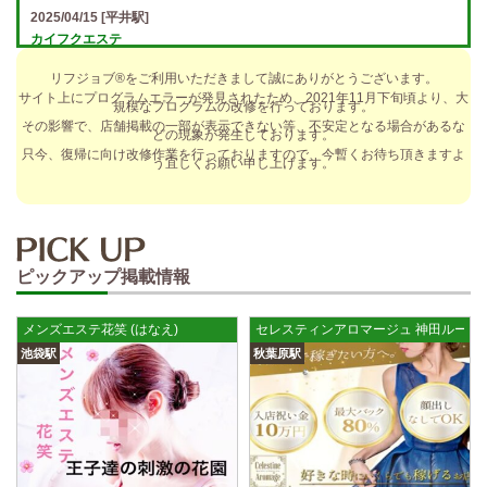
2025/04/15
[平井駅]
カイフクエステ
オプションフルバック＆引かれものなし！ 全額日払い＆最低時給保証あ
リフジョブ®をご利用いただきまして誠にありがとうございます。
り♪ 日給5万円以上可！人によっては10万円も★ 全額日払い＆…
サイト上にプログラムエラーが発見されたため、2021年11月下旬頃より、大
規模なプログラムの改修を行っております。
2025/04/14
[小倉駅]
その影響で、店舗掲載の一部が表示できない等、不安定となる場合があるな
どの現象が発生しております。
The Ritz cache (ザ リッツ カシェ)
只今、復帰に向け改修作業を行っておりますので、今暫くお待ち頂きますよ
う宜しくお願い申し上げます。
歩合率・RANK昇格制度 給与保証・アリバイ対策・送迎など、 快適なお
仕事をサポートする待遇をそろえております！ 雑費等、経費負…
2025/04/14
[春日井駅]
sirena (シレーナ) 春日井ルーム
ピックアップ掲載情報
制服あり、ノルマ、罰金なし 高額報酬が稼げるだけでなく、高待遇や手
厚い福利厚生を完備しております！ぜひご活用ください♪ 指名…
メンズエステ花笑 (はなえ)
セレスティンアロマージュ 神田ルーム
2025/04/12
[伏見駅]
池袋駅
秋葉原駅
sirena (シレーナ) 錦ルーム
制服あり、ノルマ、罰金なし 高額報酬が稼げるだけでなく、高待遇や手
厚い福利厚生を完備しております！ぜひご活用ください♪ 指名…
2025/04/09
[藤が丘駅]
sirena (シレーナ) 名東ルーム