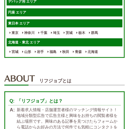
デバッグ用 エリア
待機保証あり
個別待機
円座 エリア
宿泊相談可
保証制度完備
東日本 エリア
指名料100％バック！
寮完備
東京
神奈川
千葉
埼玉
茨城
栃木
群馬
女性スタッフがいる！
終電後店泊OK
北海道・東北 エリア
最低保証制度あり
ノルマなし
宮城
山形
岩手
福島
秋田
青森
北海道
週１～OK
自宅待機OK
北陸・東海 エリア
週1~OK
短期バイトOK
三重
富山
山梨
岐阜
愛知
新潟
石川
福井
長野
静岡
かけもちOK
給与保証あり
リフジョブとは
関西 エリア
店泊可能
送迎あり
大阪
兵庫
京都
滋賀
奈良
和歌山
「リフジョブ」とは？
週1日～OK
ぽっちゃりさん歓迎
九州・沖縄 エリア
新着求人情報・店舗運営者様のマッチング情報サイト！
指名バック率高め
週1・月1～OK
大分
福岡
佐賀
長崎
宮崎
熊本
鹿児島
沖縄
地域分類型広告で広告主様と興味をお持ちの閲覧者様を
結ぶ場所です。興味のある記事を見つけたらフォームか
託児所紹介あり
初心者歓迎
中四国 エリア
ら電話からお好みの方法で何件でも気軽にコンタクトを