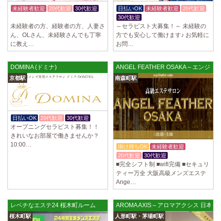
制服あり、ノルマ、罰金なし 高額報酬が稼げるだけでなく、高待遇や手
未経験者歓迎
20代歓迎
30代歓迎
日払いOK
未経験者歓迎
20代歓迎
厚い福利厚生を完備しております！ぜひご活用ください♪ 指名…
体験入店OK
30代歓迎
未経験者の方、経験者の方、人妻さ
～セラピスト大募集！～ 未経験の
2025/04/08
[勝川駅]
ん、OLさん、未経験さんでも丁寧
方でも安心して働けます♪ お気軽に
Cat’s (キャッツ)
に教え…
お問…
18歳以上（高校生不可） オープンニングセラピストさん大募集！ 営業時
間内でいつでも可能。 交通費支給あり 一緒に働いてくださ…
DOMINA (ドミナ)
ANGEL FEATHER OSAKA～エン
2025/04/05
[日本橋駅]
京都駅
南森町駅
Aroma de Banana (あろばな)
オープンにつきセラピスト大募集！！ 求人探しに苦労されている貴方様
に朗報です！ 当店では講習制度を徹底しています。 セクハラ…
日払いOK
20代歓迎
30代歓迎
2025/04/04
[吉祥寺駅]
オープニングセラピスト募集！！
LoveCHU (ラブチュ) 吉祥寺ルーム
きれいなお部屋で働きませんか？
10:00…
やる気のあるセラピスト大募集！ 「本気で稼ぎたい！」「もっと人気セ
掛け持ちOK
未経験者歓迎
ラピストになりたい！」 そんなあなたを全力でサポートします…
20代歓迎
30代歓迎
■完全シフト制 ■wifi完備 ■セキュリ
ティー万全 大阪高級メンズエステ
2025/04/04
[渋谷駅]
Ange…
LoveCHU (ラブチュ) 渋谷ルーム
やる気のあるセラピスト大募集！ 「本気で稼ぎたい！」「もっと人気セ
ラピストになりたい！」 そんなあなたを全力でサポートします…
レベチなエステ24 桜木町ルーム
AROMA AXIS～アロマアクシス 日本
桜木町駅
人形町駅・茅場町駅