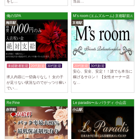
をし…
当店…
俺のSPA
M’s room (エムズルーム) 京都駅前ルー
梅田駅
京都駅
未経験者歓迎
20代歓迎
30代歓迎
20代歓迎
30代歓迎
入店祝金あり
安心、安全、安定！！誰でも本当に
入店祝金あり
求人内容に一切偽りなし！ 女の子
稼げるサロン！ 【女性オーナー店
が足りない状況なのでがっつり稼い
な…
でい…
Re:Fine
Le paradis〜ル パラディ 小山店
赤羽駅
小山駅