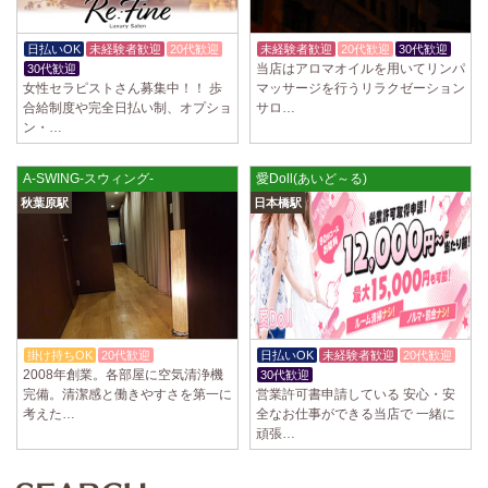
日払いOK
未経験者歓迎
20代歓迎
未経験者歓迎
20代歓迎
30代歓迎
当店はアロマオイルを用いてリンパ
30代歓迎
女性セラピストさん募集中！！ 歩
マッサージを行うリラクゼーション
合給制度や完全日払い制、オプショ
サロ…
ン・…
A-SWING-スウィング-
愛Doll(あいど～る)
秋葉原駅
日本橋駅
掛け持ちOK
20代歓迎
日払いOK
未経験者歓迎
20代歓迎
2008年創業。各部屋に空気清浄機
30代歓迎
完備。清潔感と働きやすさを第一に
営業許可書申請している 安心・安
考えた…
全なお仕事ができる当店で 一緒に
頑張…