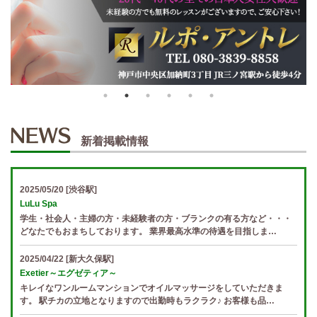
新着掲載情報
2025/05/20
[渋谷駅]
LuLu Spa
学生・社会人・主婦の方・未経験者の方・ブランクの有る方など・・・
どなたでもおまちしております。 業界最高水準の待遇を目指しま…
2025/04/22
[新大久保駅]
Exetier～エグゼティア～
キレイなワンルームマンションでオイルマッサージをしていただきま
す。 駅チカの立地となりますので出勤時もラクラク♪ お客様も品…