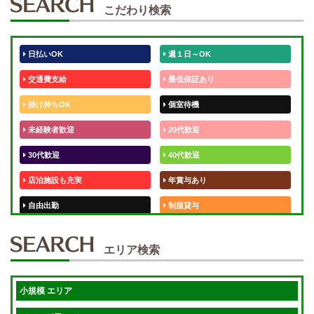
こだわり検索
日払いOK
週１日～OK
交通費支給
最低保証あり
掛け持ちOK
個室待機
未経験者歓迎
20代歓迎
30代歓迎
40代歓迎
店泊施設も充実
年賞与あり
自由出勤
制服貸与
50代歓迎
未経験歓迎
エリア検索
体験入店OK
週1日～
短期OK
入店祝金あり
小規模 エリア
週1～OK
健全店で安心！