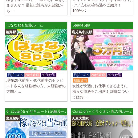
ていただきます。 とても働きやすいお店作りを心がけております…
ませんか？ 最初は誰もが未経験か
け♡ 安心の高待遇をご紹介！
ら…
100%バ…
2025/03/28
[恵比寿駅]
大人の隠れ家 恵比寿ルーム
ばななspa 姫路ルーム
SpadeSpa
初めまして、大人の隠れ家の女店長です。 当店では業界の闇である講習
時のセクハラを撲滅するために女店長または在籍セラピストが講…
姫路駅
鹿児島中央駅
2025/03/28
[渋谷駅]
大人の隠れ家 渋谷ルーム
初めまして、大人の隠れ家の女店長です。 当店では業界の闇である講習
時のセクハラを撲滅するために女店長または在籍セラピストが講…
2025/03/28
[亀有駅]
日払いOK
20代歓迎
30代歓迎
日払いOK
20代歓迎
30代歓迎
aroma Angel
現在20代前半～40代前半のセラピ
制服貸与
ストさんを経験者の方、未経験者の
女性が快適にお仕事できるように
セラピストさんを大募集しております 完全歩合で50%〜60%以上！！ 掛
方問わ…
様々な待遇をご用意！ 詳細につい
け持ちOK、完全個室待機など嬉しい高待遇が盛りだくさんです♪ …
てはお…
2025/03/28
[東海学園前駅]
デビルキャット
di acute (ダイヤキュート) 尼崎ルーム
Curacion～クラシオン 丸の内ルーム
24時間営業！自由シフトで好きな時間に働ける 未経験者歓迎♪個室待機
出屋敷駅
久屋大通駅
でゆっくり自分の好きな事ができます♪ 可愛い制服もご用意して…