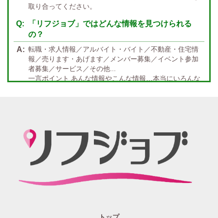
資格者優遇
未経験者のみ歓迎
取り合ってください。
岡山
鳥取
広島
島根
山口
徳島
香川
高知
愛媛
宿泊・送迎あり
50代以上歓迎
「リフジョブ」ではどんな情報を見つけられる
の？
経験者優遇
女の子の気持ち最優先!
転職・求人情報／アルバイト・バイト／不動産・住宅情
経験者歓迎
未経験者あり
報／売ります・あげます／メンバー募集／イベント参加
者募集／サービス／その他...
未経験者金着
60代歓迎
一言ポイント あんな情報やこんな情報…本当にいろんな
情報満載!! どんな情報に出会うかなんて… 兎にも角にも
楽しんでいただければGOOD
「リフジョブ」の起源は？ どうしてリフジョブ？
紙面媒体スポーツ紙のあの広告求人情報から意味深長な
広告!?まで興味のある方もただ眺めてるだけ、という通り
すがりの方へも！もっとkhaosな情報たちを掲載する場所
が欲しい！というお客様の要望を実現、もっと広く発信
したい・伝えたいそんな思いからリフジョブは生まれま
した。
「リフジョブ」はどのようにして今日に至るの？
人と人・地域をつなぎ「相互の良かった」の思いのため
トップ