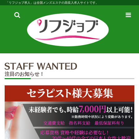
「リフジョブ求人」は全国メンズエステの高収入求人サイトです。
検
メ
索
ニ
ュ
ー
注目のお知らせ！