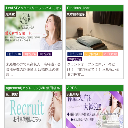
Leaf SPA＆Mrs (リーフスパ＆ミセス) 尼崎ルーム
Precious Heart
尼崎駅
東本願寺前駅
日払いOK
20代歓迎
30代歓迎
日払いOK
掛け持ちOK
20代歓迎
体験入店OK
30代歓迎
未経験の方でも高収入・高待遇・会
グランドオープンに伴い 今だ
員様多数の超優良店 18歳以上の健
け！ 期間限定で！！ 入店祝い金
康…
５万円支…
agrement(アグレモン)MK 飯田橋ルーム
ARES
飯田橋駅
浜松町駅