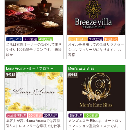
日払いOK
30代歓迎
40代歓迎
掛け持ちOK
30代歓迎
制服貸与
当店は女性オーナーの安心して働き
オイルを使用しての全身リラクゼー
やすい100%健全サロンです。 未経
ションマッサージになります。 お
験か…
客様…
Luna Aroma〜ルーナアロマ〜
Men’s Este Bliss
伏見駅
福生駅
未経験者歓迎
20代歓迎
30代歓迎
30代歓迎
40代歓迎
体験入店OK
集客力が高いLuna Aromaでは高待
メンズエステ Blissは、オートロッ
遇&ストレスフリーな環境でお仕事
クマンション型健全エステです。