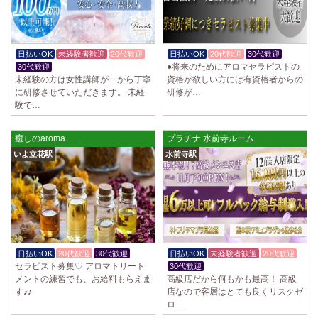
日払いOK
未経験者歓迎
20代歓迎
日払いOK
20代歓迎
30代歓迎
●将来のためにアロマセラピストの
30代歓迎
未経験の方は女性講師が一から丁寧
資格が欲しい方には有資格者からの
に研修させていただきます。 未経
研修が…
験で…
癒しのaroma
プラチナ 水前寺ルーム
いよ立花駅
水前寺駅
日払いOK
20代歓迎
30代歓迎
日払いOK
未経験者歓迎
20代歓迎
セラピスト募集♡ アロマトリート
30代歓迎
メントの練習でも、お給料もらえま
高級店だから何もかも最高！ 高級
す♪♪
店なので客層はとても良くリスクゼ
ロ…