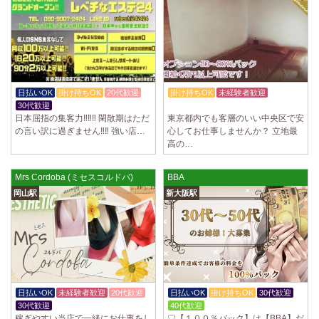
2025/04/02
[千歳烏山駅]
LoveCHU (ラブチュ) 千歳烏山ルーム
やる気のあるセラピスト大募集！ 「本気で稼ぎたい！」「もっと人気セ
ラピストになりたい！」 そんなあなたを全力でサポートします…
2025/03/31
[八王子駅]
Diamond～ダイヤモンド～
日払いOK
掛け持ちOK
20代歓迎
掛け持ちOK
未経験者歓迎
只今NEW OPENにつきセラピストが不足しています！ 今後も新規出店が
30代歓迎
週1日～OK
続くため、一緒に働いてくれるセラピストを大募集します！ 女性…
日本屈指の集客力‼️‼️‼️ 閑散期はただ
東京都内でも客層のいい中央区で安
の言い訳に過ぎません‼️‼️ 強い店…
心してお仕事しませんか？ 立地最
2025/03/29
[自由が丘駅]
高の…
LIVSPA (リブスパ) 自由が丘ルーム
当店の募集は嘘偽り等なく、記載通りにしっかりお給料をお支払いさせ
Mrs Cordoba (ミセスコルドバ)
BBA
ていただきます。 とても働きやすいお店作りを心がけております…
岡山駅
新大阪駅
2025/03/29
[川崎駅]
LIVSPA (リブスパ) 川崎ルーム
当店の募集は嘘偽り等なく、記載通りにしっかりお給料をお支払いさせ
ていただきます。 とても働きやすいお店作りを心がけております…
2025/03/29
[蒲田駅]
日払いOK
未経験者歓迎
20代歓迎
日払いOK
掛け持ちOK
30代歓迎
LIVSPA (リブスパ) 蒲田ルーム
30代歓迎
40代歓迎
当店の募集は嘘偽り等なく、記載通りにしっかりお給料をお支払いさせ
稼ぎやすい当店で一緒にお仕事をし
♡【１００％バック】は【BBA】だ