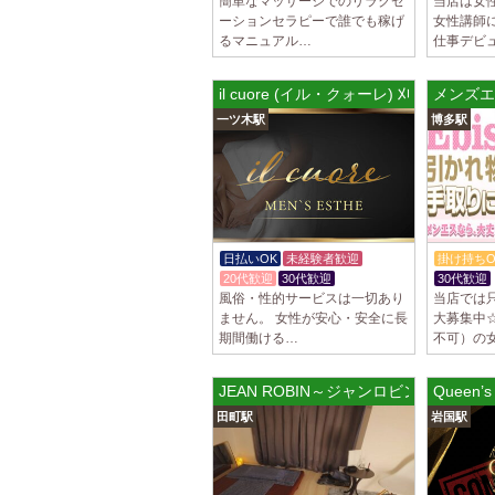
簡単なマッサージでのリラクゼ
当店は女
ーションセラピーで誰でも稼げ
女性講師
るマニュアル…
仕事デビ
il cuore (イル・クォーレ) 刈谷ルーム
メンズエ
一ツ木駅
博多駅
日払いOK
未経験者歓迎
掛け持ちO
20代歓迎
30代歓迎
30代歓迎
風俗・性的サービスは一切あり
当店では
ません。 女性が安心・安全に長
大募集中☆
期間働ける…
不可）の
JEAN ROBIN～ジャンロビン
Queen’
田町駅
岩国駅