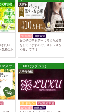
大宮駅
谷ルーム
隠れ家の女店長です。 当店では業界の闇であ
を撲滅するために女店長または在籍セラピス
20代歓迎
30代歓迎
週1～OK
女の子の事を第一に考えた経営
稼ぎたい
をしていますので、ストレスな
お気軽にお
く働いて頂け…
集しております 完全歩合で50%〜60%以
K、完全個室待機など嬉しい高待遇が盛りだく
(アロマスウィート)
LUXU (ラグジュ)
園前駅]
八千代台駅
フトで好きな時間に働ける 未経験者歓迎♪個
分の好きな事ができます♪ 可愛い制服もご用
迎
掛け持ちOK
未経験者歓迎
20代歓迎
30代歓迎