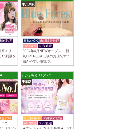
本八戸駅
罰金なし 高額報酬が稼げるだけでなく、高待
を完備しております！ぜひご活用ください♪
]
ナ) 名東ルーム
罰金なし 高額報酬が稼げるだけでなく、高待
30代歓迎
日払いOK
未経験者歓迎
を完備しております！ぜひご活用ください♪
20代歓迎
30代歓迎
葉原エリア
2024年4月NEWオープン！ 新
しい刺激を
規OPENほやほやのお店です☆
働きやすい環境づ…
不可） オープンニングセラピストさん大募集！
A
ぽっちゃりスパ
も可能。 交通費支給あり 一緒に働いてくだ
千葉駅
]
na (あろばな)
ピスト大募集！！ 求人探しに苦労されている
 当店では講習制度を徹底しています。 セクハ
制服貸与
掛け持ちOK
未経験者歓迎
・ハニー
20代歓迎
30代歓迎
]
あるけどなか
★ぽっちゃり女子大募集★ 【体