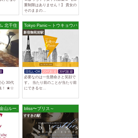
重制限はありません！】 貴女の
ブチュ) 吉祥寺ルーム
そのままの…
スト大募集！ 「本気で稼ぎたい！」「もっと
りたい！」 そんなあなたを全力でサポートし
ム 北千住ルーム
Tokyo Panic～トウキョウパニック～
新宿御苑前駅
ブチュ) 渋谷ルーム
スト大募集！ 「本気で稼ぎたい！」「もっと
りたい！」 そんなあなたを全力でサポートし
迎
日払いOK
20代歓迎
30代歓迎
駅]
必要なのは一生懸命さと笑顔で
ブチュ) 千歳烏山ルーム
心 30代
す。 当たり前のことが当たり前
スト大募集！ 「本気で稼ぎたい！」「もっと
集！ ★☆
にできるセ…
りたい！」 そんなあなたを全力でサポートし
ム
) 金山ルーム
bliss〜ブリス～
]
イヤモンド～
すすきの駅
につきセラピストが不足しています！ 今後も新規
緒に働いてくれるセラピストを大募集しま