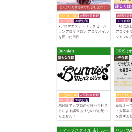
掛け持ちOK
未経験者歓迎
未経験者
20代歓迎
30代歓迎
30代歓迎
●アロマエステ・リラクゼーシ
一緒にお
ョンアロマサロン アロマオイル
アロマセ
を用いた男性…
シャンの
Bunnie’s
ORIS (
新大久保駅
北千住駅
掛け持ちOK
未経験者歓迎
掛け持ちO
20代歓迎
30代歓迎
20代歓迎
未経験でもプロの女性セラピス
新規オー
トによる講習ありなので心配い
ト大募集
りません！ …
を癒すお
ディープスタイル 市川ルーム
リンパG