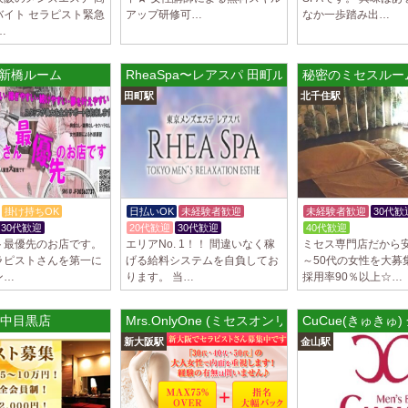
バイト セラピスト緊急
アップ研修可…
なか一歩踏み出…
LoveCHU (ラ
…
やる気のあるセラピ
人気セラピストにな
ます…
ish 新橋ルーム
RheaSpa〜レアスパ 田町ルーム
秘密のミセスルー
田町駅
北千住駅
2025/04/04
[渋谷駅]
LoveCHU (ラ
やる気のあるセラピ
人気セラピストにな
ます…
掛け持ちOK
日払いOK
未経験者歓迎
未経験者歓迎
30代歓
2025/04/02
[千歳烏山
30代歓迎
20代歓迎
30代歓迎
40代歓迎
LoveCHU (ラ
ト最優先のお店です。
エリアNo. 1！！ 間違いなく稼
ミセス専門店だから安
やる気のあるセラピ
ラピストさんを第一に
げる給料システムを自負してお
～50代の女性を大募
人気セラピストにな
ン…
ります。 当…
採用率90％以上☆…
ます…
y 中目黒店
Mrs.OnlyOne (ミセスオンリーワン) 新大阪ルー
CuCue(きゅきゅ
2025/03/31
[八王子駅
Diamond～ダ
新大阪駅
金山駅
只今NEW OPEN
出店が続くため、一
す！ 女性…