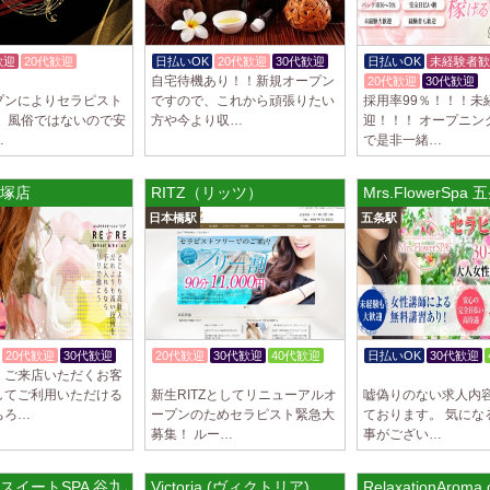
歓迎
20代歓迎
日払いOK
20代歓迎
30代歓迎
日払いOK
未経験者歓
自宅待機あり！！新規オープン
体験入店OK
20代歓迎
30代歓迎
プンによりセラピスト
ですので、これから頑張りたい
採用率99％！！！未
！ 風俗ではないので安
方や今より収…
迎！！！ オープニン
…
で是非一緒…
戸塚店
RITZ（リッツ）
Mrs.FlowerSp
日本橋駅
五条駅
20代歓迎
30代歓迎
20代歓迎
30代歓迎
40代歓迎
日払いOK
30代歓迎
、ご来店いただくお客
入店祝金あり
体験入店OK
してご利用いただける
新生RITZとしてリニューアルオ
嘘偽りのない求人内
ちろ…
ープンのためセラピスト緊急大
ております。 気にな
募集！ ルー…
事がござい…
スイートSPA 谷九ルーム
Victoria (ヴィクトリア)
RelaxationAroma 