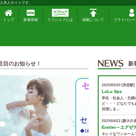
入求人サイトです。
トップ
新着情報
リフジョブとは
掲載について
プライバシー
注目のお知らせ！
新
2025/05/20
[渋谷駅]
LuLu Spa
学生・社会人・主婦
ど・・・どなたでも
目指しま…
2025/04/22
[新大久保
Exetier～エグ
キレイなワンルーム