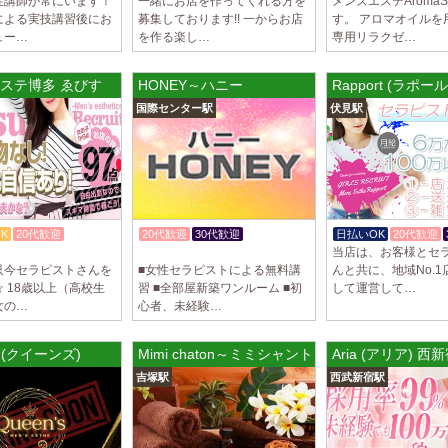
性講師が常にいます！
一緒にお店を作ってくれる方を
メンズエステAromaS
による実技講習後にお
募集しております!! 一からお店
す。 アロマオイルを
ュー…
を作る楽し…
専用リラクゼ…
ステ博多 ゑびす
HONEY～ハニー
Rapport (ラポー
国際センター駅
伏見駅
K
20代歓迎
20代歓迎
30代歓迎
日払いOK
20代歓迎
当店は、お客様とセ
託児所紹介あり
只今セラピストさんを
■女性セラピストによる無料講
んと共に、地域No.
 18歳以上（高校生
習 ■全部屋新築ワンルーム ■初
して運営して…
女の…
心者、未経験…
s (クイーンズ)
Mimi chaton～ミミシャントン
Aria (アリア) 
吉塚駅
西武新宿駅