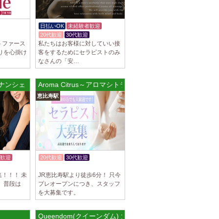
駅]
スパ) 自由が丘ルーム
日払いOK
未経験者歓迎
等なく、記載通りにしっかりお給料をお支払
20代歓迎
30代歓迎
す。 とても働きやすいお店作りを心がけてお
トファース
私たちはお客様に対していい接
りを心掛け
客をするためにセラピストのみ
なさんの「安…
パ) 川崎ルーム
ナンシェ 江古田ルーム
Aroma Citrus～アロマシトラス
等なく、記載通りにしっかりお給料をお支払
恵比寿駅
す。 とても働きやすいお店作りを心がけてお
パ) 蒲田ルーム
等なく、記載通りにしっかりお給料をお支払
す。 とても働きやすいお店作りを心がけてお
歓迎
20代歓迎
30代歓迎
体験入店OK
！！！ 未
JR恵比寿駅より徒歩6分！ 只今
]
 普段は
プレオープンにつき、スタッフ
を大募集です。
比寿ルーム
隠れ家の女店長です。 当店では業界の闇であ
を撲滅するために女店長または在籍セラピス
Queendom(クイーンダム) 大宮店