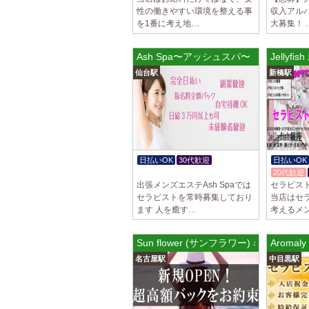
性の働きやすい環境を整える事
収入アル
を1番に考え地…
大募集！ 
Ash Spa〜アッシュスパ〜
Jellyf
仙台駅
新橋駅
日払いOK
30代歓迎
日払いOK
体験入店OK
20代歓迎
出張メンズエステAsh Spaでは
セラピス
セラピストを常時募集しており
当店はセ
ます 人を癒す…
考えるメ
Sun flower (サンフラワー) 名駅ルーム
Aromal
名古屋駅
中目黒駅