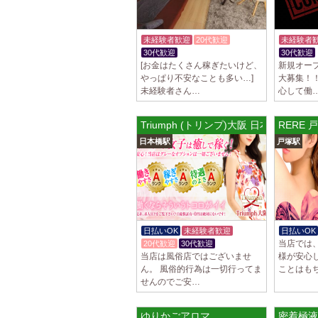
未経験者歓迎
20代歓迎
未経験者
30代歓迎
30代歓迎
[お金はたくさん稼ぎたいけど、
新規オー
やっぱり不安なことも多い…]
大募集！
未経験者さん…
心して働
Triumph (トリンプ)大阪 日本橋ルーム
RERE 
日本橋駅
戸塚駅
日払いOK
未経験者歓迎
日払いOK
当店では
20代歓迎
30代歓迎
当店は風俗店ではございませ
様が安心
ん。 風俗的行為は一切行ってま
ことはも
せんのでご安…
ゆりかごアロマ
密着極液