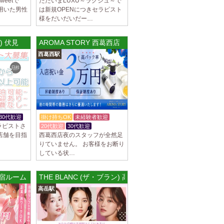
weetで
ただいまLUXU～ラグジュ～で
用いた男性
は新規OPENにつきセラピスト
様をだいだいだー…
ル) 伏見
AROMA STORY 西葛西店
​西葛西駅
30代歓迎
掛け持ちOK
未経験者歓迎
ラピストさ
20代歓迎
30代歓迎
1店舗を目指
西葛西店夜のスタッフが全然足
りていません。 お客様をお断り
している状…
西新宿ルーム
THE BLANC (ザ・ブラン) 高岳ルーム
高岳駅