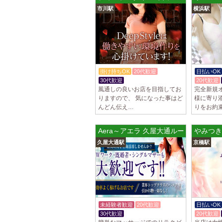
市川駅
横浜駅
掛け持ちOK
20代歓迎
日払いOK
30代歓迎
体験入店OK
20代歓迎
風通しの良いお店を目指してお
完全新規
りますので、 気になった事はど
様に寄り
んどん伝え…
りをお約
Aera～アエラ 久屋大通ルーム
やみつき
久屋大通駅
京橋駅
未経験者歓迎
20代歓迎
日払いOK
30代歓迎
20代歓迎