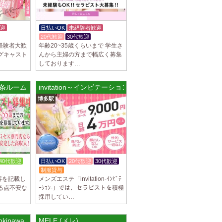
迎
日払いOK
未経験者歓迎
20代歓迎
30代歓迎
経験者大歓
年齢20~35歳くらいまで 学生さ
グキャスト
んから主婦の方まで幅広く募集
しております…
a 五条ルーム
invitation～インビテーション～
博多駅
40代歓迎
日払いOK
20代歓迎
30代歓迎
制服貸与
容を記載し
メンズエステ「invitation-ｲﾝﾋﾞﾃ
る点不安な
ｰｼｮﾝ-」では、セラピストを積極
採用してい…
okinawa
MELE (メレ)