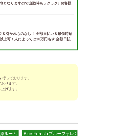
地となりますので出勤時もラクラク♪ お客様
ク＆引かれものなし！ 全額日払い＆最低時給
円以上可！人によっては10万円も★ 全額日払
e (ザ リッツ カシェ)
制度 給与保証・アリバイ対策・送迎など、 快
トする待遇をそろえております！ 雑費等、経
を行っております。
ております。
し上げます。
]
ナ) 春日井ルーム
罰金なし 高額報酬が稼げるだけでなく、高待
を完備しております！ぜひご活用ください♪
葉原ルーム
Blue Forest (ブルーフォレスト)
ナ) 錦ルーム