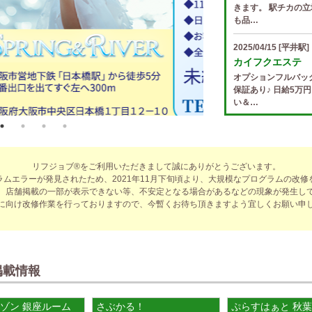
きます。 駅チカの立
も品…
2025/04/15
[平井駅]
カイフクエステ
オプションフルバッ
保証あり♪ 日給5万
い＆…
2025/04/14
[小倉駅]
The Ritz cach
歩合率・RANK昇格
リフジョブ®をご利用いただきまして誠にありがとうございます。
適なお仕事をサポー
ラムエラーが発見されたため、2021年11月下旬頃より、大規模なプログラムの改修
費負…
、店舗掲載の一部が表示できない等、不安定となる場合があるなどの現象が発生し
に向け改修作業を行っておりますので、今暫くお待ち頂きますよう宜しくお願い申
2025/04/14
[春日井駅
sirena (シレー
制服あり、ノルマ、
遇や手厚い福利厚生
指名…
掲載情報
2025/04/12
[伏見駅]
ゾン 銀座ルーム
さぶかる！
ぷらすはぁと 秋
sirena (シレー