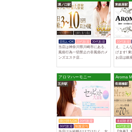
溝ノ口駅
東銀座駅
日払いOK
20代歓迎
30代歓迎
20代歓迎
当店は神奈川県川崎市にある、
え、こん
風俗行為一切禁止の非風俗のメ
げます! 
ンズエステ店…
お店は銀
アロマハーモニー
Aroma
五井駅
長堀橋駅
掛け持ちOK
20代歓迎
未経験者
30代歓迎
制服貸与
40代歓迎
当店はお給料だけではなく、女
【急募】