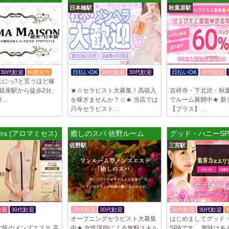
日本橋駅
秋葉原駅
制服あり、ノルマ、
遇や手厚い福利厚生
指名…
2025/04/09
[藤が丘駅
sirena (シレー
制服あり、ノルマ、
30代歓迎
制服貸与
日払いOK
20代歓迎
30代歓迎
日払いOK
20代歓迎
遇や手厚い福利厚生
なにっ?と言うほど稼
体験入店OK
入店祝金あり
指名…
東銀座駅から徒歩2分、
★☆セラピスト大募集！高収入
吉祥寺・下北沢・秋
座…
を稼ぎませんか？☆★ 当店では
でルーム展開中★ 新
2025/04/08
[勝川駅]
只今セラピスト…
【プラス】…
Cat’s (キャッツ)
18歳以上（高校生
 Mrs (アロマミセス) 長堀橋ルーム
癒しのスパ 佐野ルーム
グッド・ハニーSP
営業時間内でいつで
佐野駅
三宮駅
さ…
2025/04/05
[日本橋駅
Aroma de Bana
オープンにつきセラ
貴方様に朗報です！
ラ…
歓迎
30代歓迎
20代歓迎
30代歓迎
20代歓迎
30代歓迎
オープニングセラピスト大募集
はじめましてグッド
体験入店OK
2025/04/04
[吉祥寺駅
大阪のメンズエステ 高
中★ 女性講師による無料スキル
SPAです。 興味は