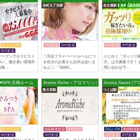
トが講…
谷町九丁目駅
名古屋駅
2025/03/28
[渋谷駅]
大人の隠れ家 渋
初めまして、大人の
る講習時のセクハラ
トが講…
掛け持ちOK
20代歓迎
30代歓迎
20代歓迎
30代歓迎
30代歓迎
入店祝金あり
入店祝金あり
2025/03/28
[亀有駅]
オープンでセラピスト
〇完全プライベートルームにつ
とにかく「ガッツリ
aroma Angel
添い、働き易い環境作
き自分のお客さん以外は会いま
方」は大募集です！ 
セラピストさんを大募
束致…
せん〇 「TAMA…
問い合わせ下…
上！！ 掛け持ちO
さんです♪ …
♥SPA 京橋ルーム
Arome Riche～アロマリッシュ
Aroma Sweet 
2025/03/28
[東海学
東大宮駅
つくば駅
デビルキャット
24時間営業！自由シ
室待機でゆっくり自
意して…
掛け持ちOK
未経験者歓迎
20代歓迎
日払いOK
未経験者歓
30代歓迎
30代歓迎
20代歓迎
30代歓迎