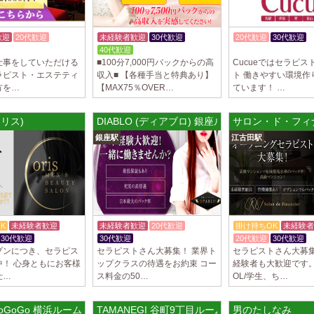
2025/03/29
[自由が丘
LIVSPA (リブ
歓迎
20代歓迎
未経験者歓迎
30代歓迎
20代歓迎
30代歓迎
当店の募集は嘘偽り
40代歓迎
入店祝金あり
いさせていただきま
仕事をしていただける
■100分7,000円バックからの高
Cucueではセラピス
ります…
ラピスト・エステティ
収入■ 【各種手当と特典あり】
ト 働きやすい環境作
方を…
【MAX75％OVER…
ています！ …
2025/03/29
[川崎駅]
LIVSPA (リブス
オリス)
DIABLO (ディアブロ) 銀座ルーム
サロン・ド・フィ
当店の募集は嘘偽り
銀座駅
江古田駅
いさせていただきま
ります…
2025/03/29
[蒲田駅]
LIVSPA (リブス
当店の募集は嘘偽り
いさせていただきま
K
未経験者歓迎
未経験者歓迎
20代歓迎
掛け持ちOK
未経験者
ります…
30代歓迎
30代歓迎
体験入店OK
20代歓迎
30代歓迎
プンにつき、セラピス
セラピストさん大募集！ 業界ト
セラピストさん大募集
2025/03/28
[恵比寿駅
中！ 心身ともにお客様
ップクラスの待遇をお約束 コー
経験者も大歓迎です。
仕…
ス料金の50…
OL/学生、ち…
大人の隠れ家 恵
初めまして、大人の
る講習時のセクハラ
oGoGo 横浜ルーム
TAMANEGI 谷町9丁目ルーム
男のたしなみ