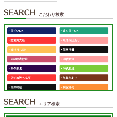
こだわり検索
日払いOK
週１日～OK
交通費支給
最低保証あり
掛け持ちOK
個室待機
未経験者歓迎
20代歓迎
30代歓迎
40代歓迎
店泊施設も充実
年賞与あり
自由出勤
制服貸与
50代歓迎
未経験歓迎
エリア検索
体験入店OK
週1日～
短期OK
入店祝金あり