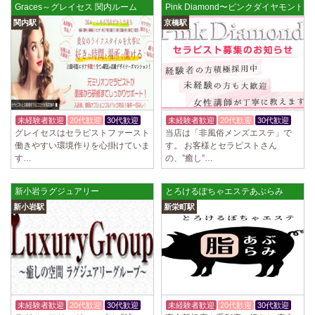
Graces～グレイセス 関内ルーム
Pink Diamond〜ピンクダイヤモンド
関内駅
京橋駅
未経験者歓迎
20代歓迎
30代歓迎
未経験者歓迎
20代歓迎
30代歓迎
グレイセスはセラピストファースト
当店は「非風俗メンズエステ」で
働きやすい環境作りを心掛けていま
す。 お客様とセラピストさん
す…
の、”癒し”…
新小岩ラグジュアリー
とろけるぽちゃエステあぶらみ
新小岩駅
新栄町駅
未経験者歓迎
20代歓迎
30代歓迎
未経験者歓迎
20代歓迎
30代歓迎