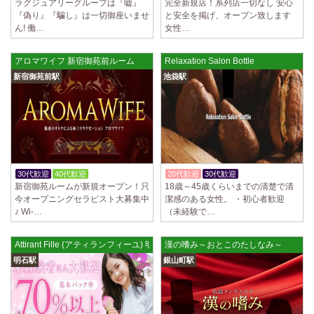
ラグジュアリーグループは『嘘』
完全新規店！系列店一切なし 安心
『偽り』『騙し』は一切御座いませ
と安全を掲げ、オープン致します
ん! 働…
女性…
アロマワイフ 新宿御苑前ルーム
Relaxation Salon Bottle
新宿御苑前駅
池袋駅
30代歓迎
40代歓迎
入店祝金あり
20代歓迎
30代歓迎
入店祝金あり
新宿御苑ルームが新規オープン！只
18歳～45歳くらいまでの清楚で清
今オープニングセラピスト大募集中
潔感のある女性。 ・初心者歓迎
♪ Wi-…
（未経験で…
Attirant Fille (アティランフィーユ) 明石ルーム
漢の嗜み～おとこのたしなみ～
明石駅
銀山町駅