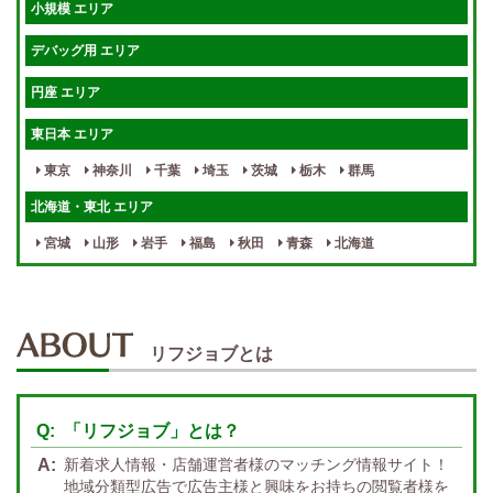
小規模 エリア
週1～OK
健全店で安心！
デバッグ用 エリア
待機保証あり
個別待機
円座 エリア
宿泊相談可
保証制度完備
東日本 エリア
指名料100％バック！
寮完備
東京
神奈川
千葉
埼玉
茨城
栃木
群馬
女性スタッフがいる！
終電後店泊OK
北海道・東北 エリア
最低保証制度あり
ノルマなし
宮城
山形
岩手
福島
秋田
青森
北海道
週１～OK
自宅待機OK
北陸・東海 エリア
週1~OK
短期バイトOK
三重
富山
山梨
岐阜
愛知
新潟
石川
福井
長野
静岡
かけもちOK
給与保証あり
リフジョブとは
関西 エリア
店泊可能
送迎あり
大阪
兵庫
京都
滋賀
奈良
和歌山
「リフジョブ」とは？
週1日～OK
ぽっちゃりさん歓迎
九州・沖縄 エリア
新着求人情報・店舗運営者様のマッチング情報サイト！
指名バック率高め
週1・月1～OK
大分
福岡
佐賀
長崎
宮崎
熊本
鹿児島
沖縄
地域分類型広告で広告主様と興味をお持ちの閲覧者様を