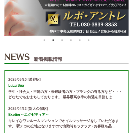
新着掲載情報
2025/05/20
[渋谷駅]
LuLu Spa
学生・社会人・主婦の方・未経験者の方・ブランクの有る方など・・・
どなたでもおまちしております。 業界最高水準の待遇を目指しま…
2025/04/22
[新大久保駅]
Exetier～エグゼティア～
キレイなワンルームマンションでオイルマッサージをしていただきま
す。 駅チカの立地となりますので出勤時もラクラク♪ お客様も品…