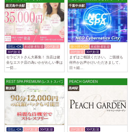
鹿児島中央駅
千葉中央駅
日払いOK
未経験者歓迎
20代歓迎
掛け持ちOK
未経験者歓迎
30代歓迎
20代歓迎
30代歓迎
セラピストさん大募集！ 当店は健
まずはご相談ください。 ご面接も
全なエステ店の為いかがわしい事は
何件かお声かけいただきまして、
一切…
日々組…
REST SPA PREMIUM (レストスパプレミアム) 難波ルーム
PEACH GARDEN
難波駅
黒崎駅
日払いOK
20代歓迎
30代歓迎
20代歓迎
30代歓迎
体験入店OK