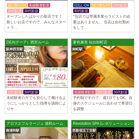
制服あり、ノルマ、罰金なし 高額報酬が稼げるだけでなく、高待遇や手
掛け持ちOK
未経験者歓迎
日払いOK
掛け持ちOK
20代歓迎
厚い福利厚生を完備しております！ぜひご活用ください♪ 指名…
20代歓迎
30代歓迎
30代歓迎
オープンしたばかりの新店です！
*当店では専属本業セラピストの必
2025/04/08
[勝川駅]
新しいお店ですので、みんなスター
要はありません。 当店は会社勤め
Cat’s (キャッツ)
トラ…
をして…
18歳以上（高校生不可） オープンニングセラピストさん大募集！ 営業時
間内でいつでも可能。 交通費支給あり 一緒に働いてくださ…
DEA(デーア）西宮ルーム
妻色兼美 仙台卸町店
2025/04/05
[日本橋駅]
阪神西宮駅
卸町駅
Aroma de Banana (あろばな)
オープンにつきセラピスト大募集！！ 求人探しに苦労されている貴方様
に朗報です！ 当店では講習制度を徹底しています。 セクハラ…
2025/04/04
[吉祥寺駅]
LoveCHU (ラブチュ) 吉祥寺ルーム
やる気のあるセラピスト大募集！ 「本気で稼ぎたい！」「もっと人気セ
20代歓迎
30代歓迎
体験入店OK
未経験者歓迎
20代歓迎
30代歓迎
ラピストになりたい！」 そんなあなたを全力でサポートします…
未経験者の方でも安心して働けるよ
予約制ですので、週1日でもOK。自
うにしっかりとした指導を講師によ
身のスケジュールに合わせて希望日
りサ…
を調整…
2025/04/04
[渋谷駅]
LoveCHU (ラブチュ) 渋谷ルーム
やる気のあるセラピスト大募集！ 「本気で稼ぎたい！」「もっと人気セ
アロマエフルラージュ 浦和ルーム
Revolution SPA (レボリューション
ラピストになりたい！」 そんなあなたを全力でサポートします…
南浦和駅
西新宿五丁目駅