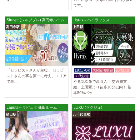
ていただきます。 とても働きやすいお店作りを心がけております…
です…
2025/03/28
[恵比寿駅]
Siruvpr (シルブプレ) 高円寺ルーム
Hyrax～ハイラックス
大人の隠れ家 恵比寿ルーム
初めまして、大人の隠れ家の女店長です。 当店では業界の闇である講習
高円寺駅
上田駅
時のセクハラを撲滅するために女店長または在籍セラピストが講…
2025/03/28
[渋谷駅]
大人の隠れ家 渋谷ルーム
初めまして、大人の隠れ家の女店長です。 当店では業界の闇である講習
時のセクハラを撲滅するために女店長または在籍セラピストが講…
「セラピストさんが主役」 セラピ
日払いOK
未経験者歓迎
20代歓迎
2025/03/28
[亀有駅]
ストさんの事を第一に考え、エリア
30代歓迎
aroma Angel
で最…
やる気次第で高収入！ 交通費支
給、上田駅より徒歩10分以内！ 基
セラピストさんを大募集しております 完全歩合で50%〜60%以上！！ 掛
本50%バッ…
け持ちOK、完全個室待機など嬉しい高待遇が盛りだくさんです♪ …
2025/03/28
[東海学園前駅]
Laputa～ラピュタ 蒲田ルーム
LUXU (ラグジュ)
デビルキャット
蒲田駅
八千代台駅
24時間営業！自由シフトで好きな時間に働ける 未経験者歓迎♪個室待機
でゆっくり自分の好きな事ができます♪ 可愛い制服もご用意して…