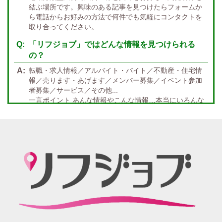
結ぶ場所です。興味のある記事を見つけたらフォームか
託児所紹介あり
初心者歓迎
中四国 エリア
ら電話からお好みの方法で何件でも気軽にコンタクトを
資格者優遇
未経験者のみ歓迎
取り合ってください。
岡山
鳥取
広島
島根
山口
徳島
香川
高知
愛媛
宿泊・送迎あり
50代以上歓迎
「リフジョブ」ではどんな情報を見つけられる
の？
経験者優遇
女の子の気持ち最優先!
転職・求人情報／アルバイト・バイト／不動産・住宅情
経験者歓迎
未経験者あり
報／売ります・あげます／メンバー募集／イベント参加
者募集／サービス／その他...
未経験者金着
60代歓迎
一言ポイント あんな情報やこんな情報…本当にいろんな
情報満載!! どんな情報に出会うかなんて… 兎にも角にも
楽しんでいただければGOOD
「リフジョブ」の起源は？ どうしてリフジョブ？
紙面媒体スポーツ紙のあの広告求人情報から意味深長な
広告!?まで興味のある方もただ眺めてるだけ、という通り
すがりの方へも！もっとkhaosな情報たちを掲載する場所
が欲しい！というお客様の要望を実現、もっと広く発信
したい・伝えたいそんな思いからリフジョブは生まれま
した。
「リフジョブ」はどのようにして今日に至るの？