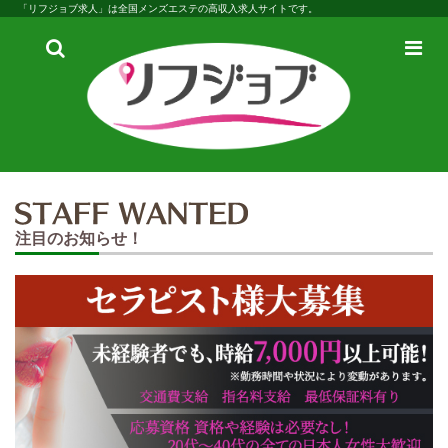
「リフジョブ求人」は全国メンズエステの高収入求人サイトです。
検
メ
索
ニ
ュ
ー
注目のお知らせ！