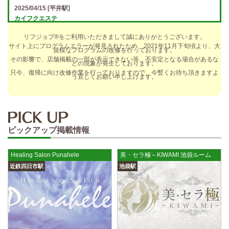
2025/04/15
[平井駅]
カイフクエステ
オプションフルバック＆引かれものなし！ 全額日払い＆最低時給保証あ
リフジョブ®をご利用いただきまして誠にありがとうございます。
り♪ 日給5万円以上可！人によっては10万円も★ 全額日払い＆…
サイト上にプログラムエラーが発見されたため、2021年11月下旬頃より、大
規模なプログラムの改修を行っております。
2025/04/14
[小倉駅]
その影響で、店舗掲載の一部が表示できない等、不安定となる場合があるな
どの現象が発生しております。
The Ritz cache (ザ リッツ カシェ)
只今、復帰に向け改修作業を行っておりますので、今暫くお待ち頂きますよ
う宜しくお願い申し上げます。
歩合率・RANK昇格制度 給与保証・アリバイ対策・送迎など、 快適なお
仕事をサポートする待遇をそろえております！ 雑費等、経費負…
2025/04/14
[春日井駅]
sirena (シレーナ) 春日井ルーム
ピックアップ掲載情報
制服あり、ノルマ、罰金なし 高額報酬が稼げるだけでなく、高待遇や手
厚い福利厚生を完備しております！ぜひご活用ください♪ 指名…
Healing Salon Punahele
美・セラ極～KIWAMI 池袋ルーム
2025/04/12
[伏見駅]
近鉄四日市駅
池袋駅
sirena (シレーナ) 錦ルーム
制服あり、ノルマ、罰金なし 高額報酬が稼げるだけでなく、高待遇や手
厚い福利厚生を完備しております！ぜひご活用ください♪ 指名…
2025/04/09
[藤が丘駅]
sirena (シレーナ) 名東ルーム