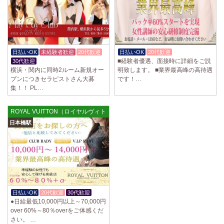
日払いOK
未経験者歓迎
20代歓迎
日払いOK
20代歓迎
かけもちOK
■経験者優遇、面接時に詳細をご説
30代歓迎
横浜・関内に同時2ルーム新規オー
明致します。 ■業界最高峰の高待遇
プンにつきセラピストさん大募
です！…
集！！ PL…
ROYAL VUITTON（ロイヤルヴィトン）
日本橋駅
日払いOK
20代歓迎
30代歓迎
●日給最低10,000円以上～70,000円
over 60%～80％overをご体感くだ
さい。 …