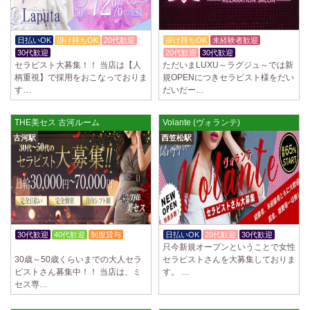
日払いOK
掛け持ちOK
20代歓迎
掛け持ちOK
未経験者歓迎
30代歓迎
20代歓迎
30代歓迎
セラピスト大募集！！ 当店は【人
ただいまLUXU～ラグジュ～では新
柄重視】で採用をおこなっておりま
規OPENにつきセラピスト様をだい
す…
だいだー…
THE美セス 古河ルーム
Volante (ヴォランテ)
古河駅
西笠松駅
30代歓迎
40代歓迎
制服貸与
日払いOK
20代歓迎
30代歓迎
只今新規オープンということで女性
かけもちOK
30歳～50歳くらいまでの大人セラ
セラピストさんを大募集しておりま
ピストさん募集中！！ 当店は、ミ
す。 …
セス専…