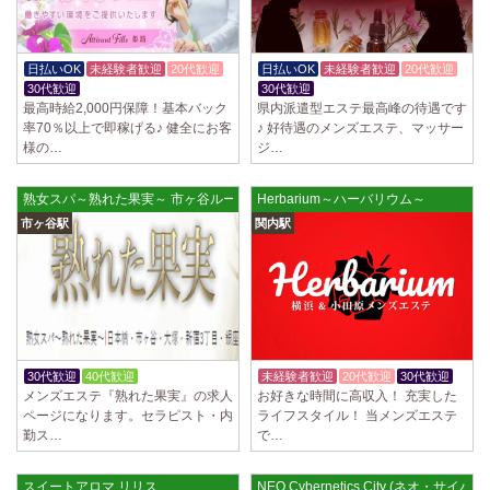
日払いOK
未経験者歓迎
20代歓迎
日払いOK
未経験者歓迎
20代歓迎
30代歓迎
30代歓迎
最高時給2,000円保障！基本バック
県内派遣型エステ最高峰の待遇です
率70％以上で即稼げる♪ 健全にお客
♪ 好待遇のメンズエステ、マッサー
様の…
ジ…
熟女スパ～熟れた果実～ 市ヶ谷ルーム
Herbarium～ハーバリウム～
市ヶ谷駅
関内駅
30代歓迎
40代歓迎
体験入店OK
未経験者歓迎
20代歓迎
30代歓迎
メンズエステ『熟れた果実』の求人
お好きな時間に高収入！ 充実した
ページになります。セラピスト・内
ライフスタイル！ 当メンズエステ
勤ス…
で…
スイートアロマ リリス
NEO Cybernetics City (ネオ