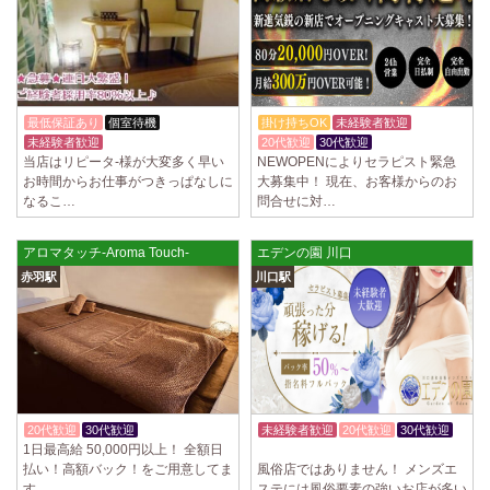
2025/04/02
[千歳烏山駅]
LoveCHU (ラブチュ) 千歳烏山ルーム
やる気のあるセラピスト大募集！ 「本気で稼ぎたい！」「もっと人気セ
ラピストになりたい！」 そんなあなたを全力でサポートします…
2025/03/31
[八王子駅]
最低保証あり
個室待機
掛け持ちOK
未経験者歓迎
Diamond～ダイヤモンド～
未経験者歓迎
自宅待機OK
20代歓迎
30代歓迎
只今NEW OPENにつきセラピストが不足しています！ 今後も新規出店が
当店はリピータ-様が大変多く早い
NEWOPENによりセラピスト緊急
続くため、一緒に働いてくれるセラピストを大募集します！ 女性…
お時間からお仕事がつきっぱなしに
大募集中！ 現在、お客様からのお
なるこ…
問合せに対…
2025/03/29
[自由が丘駅]
LIVSPA (リブスパ) 自由が丘ルーム
アロマタッチ-Aroma Touch-
エデンの園 川口
当店の募集は嘘偽り等なく、記載通りにしっかりお給料をお支払いさせ
赤羽駅
川口駅
ていただきます。 とても働きやすいお店作りを心がけております…
2025/03/29
[川崎駅]
LIVSPA (リブスパ) 川崎ルーム
当店の募集は嘘偽り等なく、記載通りにしっかりお給料をお支払いさせ
ていただきます。 とても働きやすいお店作りを心がけております…
20代歓迎
30代歓迎
体験入店OK
未経験者歓迎
20代歓迎
30代歓迎
2025/03/29
[蒲田駅]
1日最高給 50,000円以上！ 全額日
週1日～OK
LIVSPA (リブスパ) 蒲田ルーム
払い！高額バック！をご用意してま
風俗店ではありません！ メンズエ
当店の募集は嘘偽り等なく、記載通りにしっかりお給料をお支払いさせ
す。 …
ステには風俗要素の強いお店が多い