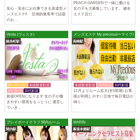
PEACH GARDENで一緒に働ける
未経験歓迎
安心・安全にお仕事できる派遣型メ
女の子を大募集しています。 健全
ンズエステ‼ 圧倒的集客率で話題
エステ店だ…
のお…
Vesta (ヴェスタ)
メンズエステ My precious〜マイプレ
錦糸町駅
高崎駅
掛け持ちOK
未経験者歓迎
未経験者歓迎
20代歓迎
30代歓迎
11月よりルーム拡大(全5部屋) お客
20代歓迎
30代歓迎
新規OPENになります 女の子が働
様が利用しやすい立地で毎日電話が
きやすい環境をもっとうに 運営し
鳴り…
ていき…
プレイボーイクラブ 関内ルーム
MARIN
関内駅
幕張本郷駅