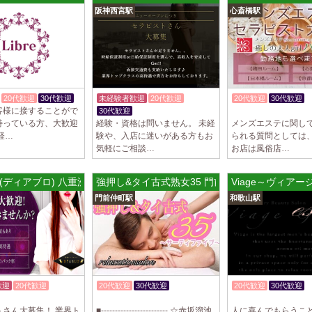
阪神西宮駅
心斎橋駅
制服あり、ノルマ、
遇や手厚い福利厚生
指名…
2025/04/09
[藤が丘駅
sirena (シレー
制服あり、ノルマ、
20代歓迎
30代歓迎
未経験者歓迎
20代歓迎
20代歓迎
30代歓迎
遇や手厚い福利厚生
客様に接することがで
30代歓迎
体験入店OK
指名…
持っている方、大歓迎
経験・資格は問いません。 未経
メンズエステに関し
経…
験や、入店に迷いがある方もお
られる質問としては
2025/04/08
[勝川駅]
気軽にご相談…
お店は風俗店…
Cat’s (キャッツ)
18歳以上（高校生
O (ディアブロ) 八重洲ルーム
強押し&タイ古式熟女35 門前仲町店
Viage～ヴィア
営業時間内でいつで
門前仲町駅
和歌山駅
さ…
2025/04/05
[日本橋駅
Aroma de Bana
オープンにつきセラ
貴方様に朗報です！
ラ…
歓迎
20代歓迎
20代歓迎
30代歓迎
20代歓迎
30代歓迎
体験入店OK
体験入店OK
入店祝金あり
2025/04/04
[吉祥寺駅
トさん大募集！ 業界ト
■------------------------ ☆赤坂溜池
人に喜んでもらうこ