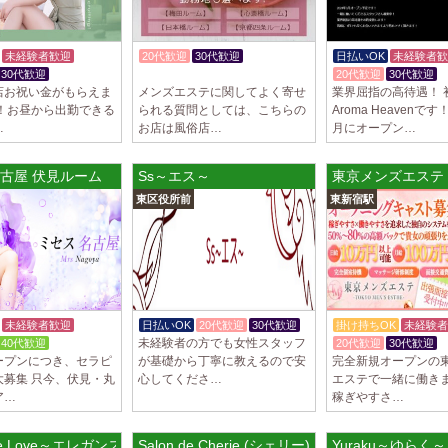
未経験者歓迎
20代歓迎
30代歓迎
日払いOK
未経験者歓
30代歓迎
体験入店OK
20代歓迎
30代歓迎
店お祝い金がもらえま
メンズエステに関してよく寄せ
業界屈指の高待遇！ 
！！お昼から出勤できる
られる質問としては、こちらの
Aroma Heavenです
…
お店は風俗店…
月にオープン…
古屋 伏見ルーム
Ss～エス～
東京メンズエステ
東区役所前
東新宿駅
未経験者歓迎
日払いOK
20代歓迎
30代歓迎
掛け持ちOK
未経験者
未経験者の方でも女性スタッフ
40代歓迎
20代歓迎
30代歓迎
ープンにつき、セラピ
が基礎から丁寧に教えるので安
完全新規オープンの
大募集 只今、伏見・丸
心してくださ…
エステで一緒に働き
ア…
稼ぎやすさ…
nce Love～エレガンスラブ
Salon de Cherie (シェリー)
Yuraku～ゆらく～