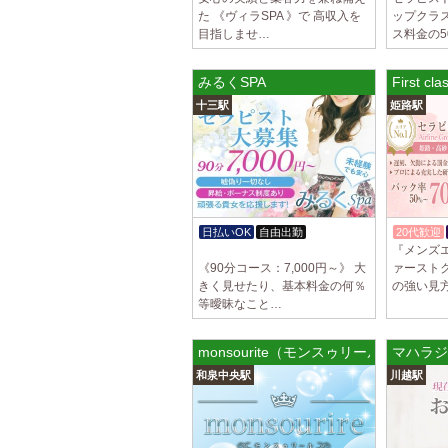
た 《ヴィラSPA 》で 高収入を
ップクラ
目指しませ…
ス料金の5
みるくSPA
First
十三駅
姫路駅
日払いOK
自由出勤
20代歓迎
『メンズエステ
体験入店OK
《90分コース：7,000円～》 大
ァースト
きく見せたり、基本料金の何％
の強い見
等曖昧なこと…
monsourite（モンスゥリール）和泉中
マハラジ
和泉中央駅
川越駅