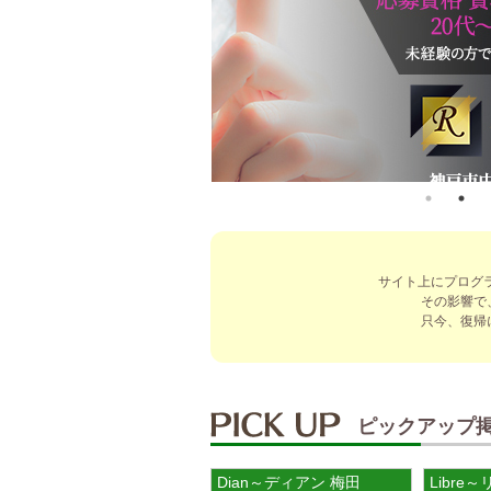
サイト上にプログ
その影響で
只今、復帰
ピックアップ
Dian～ディアン 梅田
Libre