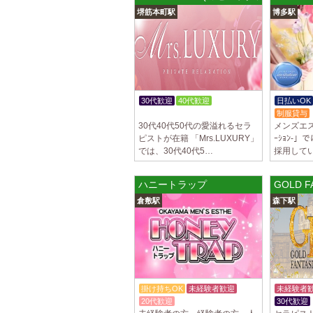
堺筋本町駅
博多駅
30代歓迎
40代歓迎
日払いOK
入店祝金あり
制服貸与
30代40代50代の愛溢れるセラ
メンズエステ「
ピストが在籍 「Mrs.LUXURY」
ｰｼｮﾝ-
では、30代40代5…
採用して
ハニートラップ
GOLD 
倉敷駅
森下駅
掛け持ちOK
未経験者歓迎
未経験者
20代歓迎
30代歓迎