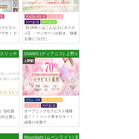
駅]
スパ) 自由が丘ルーム
迎
未経験者歓迎
20代歓迎
等なく、記載通りにしっかりお給料をお支払
30代歓迎
40代歓迎
す。 とても働きやすいお店作りを心がけてお
セラピスト
【LOVE＋はこんな人にオスス
です！ ど
メ】 ・マッサージが好き、技術
を身につけた…
パ) 川崎ルーム
ブレスリッチ)名古屋
DIANIS (ディアニス) 上野ルーム
等なく、記載通りにしっかりお給料をお支払
上野駅
す。 とても働きやすいお店作りを心がけてお
パ) 蒲田ルーム
等なく、記載通りにしっかりお給料をお支払
す。 とても働きやすいお店作りを心がけてお
日払いOK
掛け持ちOK
20代歓迎
30代歓迎
り 当社規
オープニングセラピスト様限
]
お伝え致し
定！！！ バック率８０％！！
頑張り次第で…
比寿ルーム
隠れ家の女店長です。 当店では業界の闇であ
を撲滅するために女店長または在籍セラピス
Moonlight (ムーンライト) 東九条ルーム