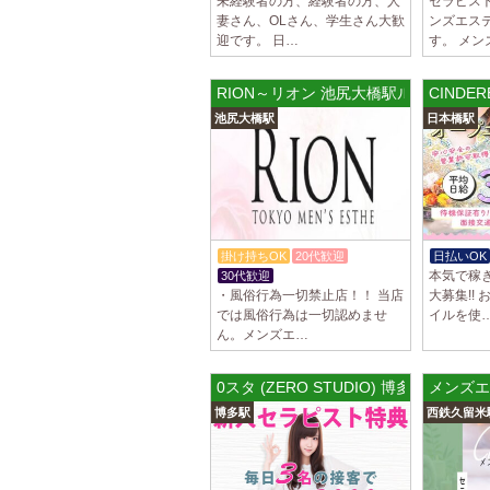
未経験者の方、経験者の方、人
セラピス
妻さん、OLさん、学生さん大歓
ンズエステG
迎です。 日…
す。 メン
RION～リオン 池尻大橋駅ルーム
CINDE
池尻大橋駅
日本橋駅
掛け持ちOK
20代歓迎
日払いOK
本気で稼
30代歓迎
・風俗行為一切禁止店！！ 当店
大募集!!
では風俗行為は一切認めませ
イルを使
ん。メンズエ…
0スタ (ZERO STUDIO) 博多ルーム
メンズエ
博多駅
西鉄久留米