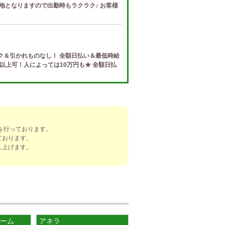
地となりますので出勤時もラクラク♪ お客様
ク＆引かれものなし！ 全額日払い＆最低時給
円以上可！人によっては10万円も★ 全額日払
e (ザ リッツ カシェ)
制度 給与保証・アリバイ対策・送迎など、 快
トする待遇をそろえております！ 雑費等、経
を行っております。
ております。
し上げます。
]
ナ) 春日井ルーム
罰金なし 高額報酬が稼げるだけでなく、高待
を完備しております！ぜひご活用ください♪
ルーム
アネラ
ナ) 錦ルーム