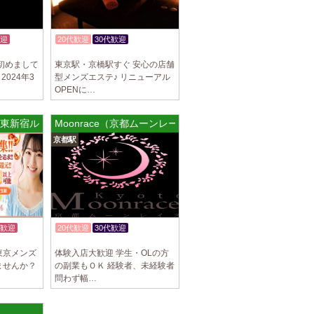
迎
20代歓迎
30代歓迎
体験入店OK
初めまして
東京駅・京橋駅すぐ 安心の店舗
！2024年3
型メンズエステ♪ リニューアル
OPENに…
 東新宿ルーム
Moonrace（京都ムーンレース）
京都駅
歓迎
20代歓迎
30代歓迎
体験入店OK
東京メンズ
体験入店大歓迎 学生・OLの方
ませんか？
の副業もＯＫ 経験者、未経験者
問わず幅…