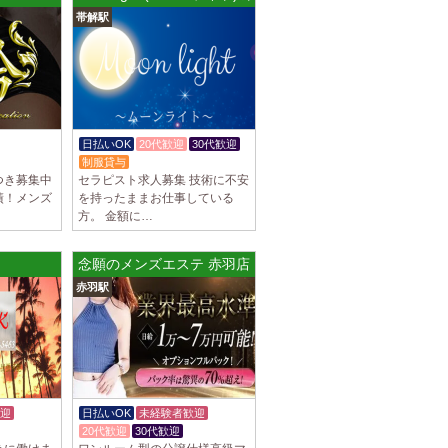
帯解駅
谷ルーム
隠れ家の女店長です。 当店では業界の闇であ
を撲滅するために女店長または在籍セラピス
日払いOK
20代歓迎
30代歓迎
あり
制服貸与
つき募集中
セラピスト求人募集 技術に不安
績！メンズ
を持ったままお仕事している
集しております 完全歩合で50%〜60%以
方。 金額に…
K、完全個室待機など嬉しい高待遇が盛りだく
念願のメンズエステ 赤羽店
園前駅]
赤羽駅
フトで好きな時間に働ける 未経験者歓迎♪個
分の好きな事ができます♪ 可愛い制服もご用
迎
日払いOK
未経験者歓迎
20代歓迎
30代歓迎