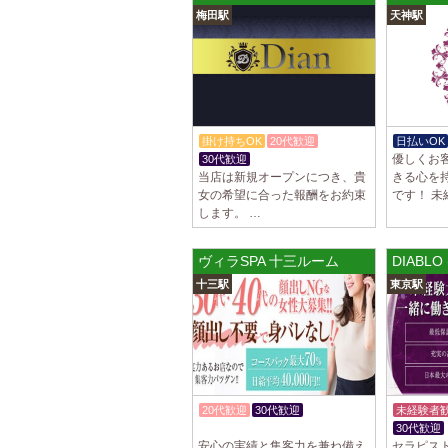
梅田駅
天神駅
掛け持ちOK
20代歓迎
日払いOK
優しくお
30代歓迎
当店は新規オープンにつき、貴
きる心を
女の希望に合った報酬をお約束
です！ 未
します。 …
ヴィラSPA 十三ルーム
DIABL
十三駅
東京駅
20代歓迎
30代歓迎
未経験者
入店祝金あり
30代歓迎
安心の実績と集客力を兼ね備え
セラピス