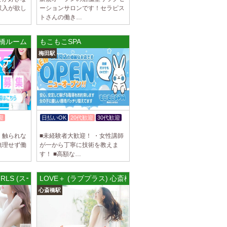
収入が欲し
ーションサロンです！セラピス
ブチュ) 吉祥寺ルーム
トさんの働き…
スト大募集！ 「本気で稼ぎたい！」「もっと
りたい！」 そんなあなたを全力でサポートし
本橋ルーム
もこもこSPA
梅田駅
ブチュ) 渋谷ルーム
スト大募集！ 「本気で稼ぎたい！」「もっと
りたい！」 そんなあなたを全力でサポートし
迎
日払いOK
20代歓迎
30代歓迎
駅]
り
体験入店OK
ブチュ) 千歳烏山ルーム
！触られな
■未経験者大歓迎！ ・女性講師
スト大募集！ 「本気で稼ぎたい！」「もっと
無理せず働
が一から丁寧に技術を教えま
りたい！」 そんなあなたを全力でサポートし
す！ ■高額な…
A GIRLS (スーパーアクマガールズ) ⾕町9丁⽬ルーム
LOVE＋ (ラブプラス) 心斎橋ルーム
]
イヤモンド～
心斎橋駅
につきセラピストが不足しています！ 今後も新規
緒に働いてくれるセラピストを大募集しま