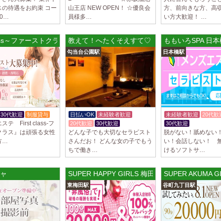
スの待遇をお約束 コー
山王店 NEW OPEN！ ☆優良会
方、前向きな方、高
LoveCHU (ラ
0…
員様多…
い方大歓迎！ …
やる気のあるセラピ
人気セラピストにな
ます…
 class～ファーストクラス～ 姫路店
教えて！へたくそえすて♡
ももいろSPA 日
勾当台公園駅
日本橋駅
2025/04/04
[渋谷駅]
LoveCHU (ラ
やる気のあるセラピ
人気セラピストにな
ます…
30代歓迎
制服貸与
日払いOK
未経験者歓迎
未経験者歓迎
20代歓
2025/04/02
[千歳烏山
 First class-フ
20代歓迎
30代歓迎
30代歓迎
入店祝金あ
LoveCHU (ラ
クラス』は頑張る女性
どんな子でも大切なセラピスト
脱がない！舐めない
やる気のあるセラピ
方…
さんだお！ どんな女の子でもう
い！会話しない！ 
人気セラピストにな
ちで働き…
けるソフトサ…
ます…
央ルーム
ャ
SUPER HAPPY GIRLS 梅田ルーム
SUPER AKUM
2025/03/31
[八王子駅
Diamond～ダ
東梅田駅
谷町九丁目駅
只今NEW OPEN
出店が続くため、一
す！ 女性…