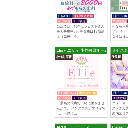
日払いOK
未経験者歓迎
日払いOK
20代歓迎
30代歓迎
20代歓迎
当店では、只今セラピストさん
今なら入
を大募集中♪ 応募資格は18歳以
す 只今
上（高校生不…
女性は採
Elie～エリィ 小竹向原ルーム
ミセス名
小竹向原駅
伏見駅
最低保証あり
掛け持ちOK
日払いOK
20代歓迎
30代歓迎
30代歓迎
『最高の環境で一緒に働きませ
ニューオ
んか？』 メンズエステエリィで
ストさん
は、一緒に…
の内エリ
AROLL (アロール)
Elega