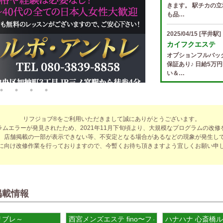
きます。 駅チカの立
も品…
2025/04/15
[平井駅]
カイフクエステ
オプションフルバッ
保証あり♪ 日給5万
い＆…
2025/04/14
[小倉駅]
The Ritz cach
歩合率・RANK昇格
リフジョブ®をご利用いただきまして誠にありがとうございます。
適なお仕事をサポー
ラムエラーが発見されたため、2021年11月下旬頃より、大規模なプログラムの改修
費負…
、店舗掲載の一部が表示できない等、不安定となる場合があるなどの現象が発生し
に向け改修作業を行っておりますので、今暫くお待ち頂きますよう宜しくお願い申
2025/04/14
[春日井駅
sirena (シレー
制服あり、ノルマ、
遇や手厚い福利厚生
指名…
掲載情報
2025/04/12
[伏見駅]
～リブレ～
西宮メンズエステ fino〜フィノ
ハナハナ 心斎橋
sirena (シレー