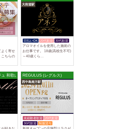
大街道駅
罰金なし 高額報酬が稼げるだけでなく、高待
を完備しております！ぜひご活用ください♪
]
ナ) 名東ルーム
罰金なし 高額報酬が稼げるだけでなく、高待
日払いOK
20代歓迎
30代歓迎
を完備しております！ぜひご活用ください♪
アロマオイルを使用した施術の
てよく寄せ
お仕事です。 18歳(高校生不可)
、こちらの
～40歳くら…
不可） オープンニングセラピストさん大募集！
ージュ 和歌山駅前店
REGULUS (レグルス)
も可能。 交通費支給あり 一緒に働いてくだ
西中島南方駅
]
na (あろばな)
ピスト大募集！！ 求人探しに苦労されている
 当店では講習制度を徹底しています。 セクハ
未経験者歓迎
20代歓迎
30代歓迎
制服貸与
]
とが好きな
新規オープンの店舗型リラクゼ