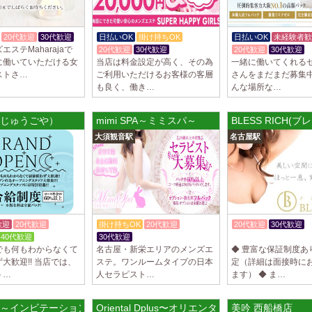
2025/03/29
[自由が丘
LIVSPA (リブ
20代歓迎
30代歓迎
日払いOK
掛け持ちOK
日払いOK
未経験者歓
当店の募集は嘘偽り
エステMaharajaで
20代歓迎
30代歓迎
20代歓迎
30代歓迎
いさせていただきま
に働いていただける女
当店は料金設定が高く、その為
一緒に働いてくれる
ります…
ストさ…
ご利用いただけるお客様の客層
さんをまだまだ募集中
も良く、働き…
んな場所な…
2025/03/29
[川崎駅]
LIVSPA (リブス
じゅうごや）
mimi SPA～ミミスパ～
BLESS RICH(
当店の募集は嘘偽り
大須観音駅
名古屋駅
いさせていただきま
ります…
2025/03/29
[蒲田駅]
LIVSPA (リブス
当店の募集は嘘偽り
いさせていただきま
歓迎
20代歓迎
掛け持ちOK
20代歓迎
20代歓迎
30代歓迎
ります…
40代歓迎
30代歓迎
入店祝金あり
でも何もわからなくて
名古屋・新栄エリアのメンズエ
◆ 豊富な保証制度あ
2025/03/28
[恵比寿駅
大歓迎!! 当店では、
ステ。ワンルームタイプの日本
定（詳細は面接時に
ト…
人セラピスト…
ます） ◆ ま…
大人の隠れ家 恵
初めまして、大人の
る講習時のセクハラ
) 堺筋本町ルーム
ation～インビテーション～
Oriental Dplus〜オリエンタルディープラス
美吟 西船橋店