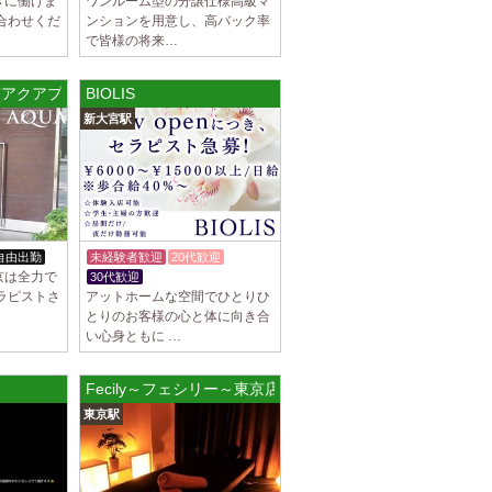
きに働けま
ワンルーム型の分譲仕様高級マ
合わせくだ
ンションを用意し、高バック率
で皆様の将来…
M (アクアプレミアム)
BIOLIS
新大宮駅
自由出勤
未経験者歓迎
20代歓迎
京は全力で
30代歓迎
ラピストさ
アットホームな空間でひとりひ
とりのお客様の心と体に向き合
い心身ともに …
Fecily～フェシリー～東京店
東京駅