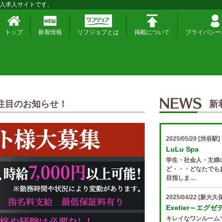
入求人サイトです。
トップ
新着情報
リフジョブとは
掲載について
プライバシー
注目のお知らせ！
新
2025/05/20
[渋谷駅]
LuLu Spa
学生・社会人・主婦
ど・・・どなたでも
目指しま…
2025/04/22
[新大久保
Exetier～エグ
キレイなワンルーム