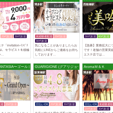
トが講…
博多駅
西船橋駅
2025/03/28
[渋谷駅]
大人の隠れ家 渋
初めまして、大人の
る講習時のセクハラ
トが講…
20代歓迎
30代歓迎
未経験者歓迎
20代歓迎
30代歓迎
40代歓迎
30代歓迎
体験入店OK
入店祝金
2025/03/28
[亀有駅]
invitation-ｲﾝﾋﾞﾃ
気になることがありましたらお
【急募】業務拡大に
aroma Angel
」では、セラピストを積極
気軽にLINEからご連絡をお待ち
です！老舗の営業実
セラピストさんを大募
い…
しております…
エステ店では…
上！！ 掛け持ちO
さんです♪ …
FANTASIA〜ゴールドファンタジア
GUARIGIONE (グアリジョーネ) 阪東橋ルーム
AromaＭ＆Ｋ
2025/03/28
[東海学
阪東橋駅
博多駅
デビルキャット
24時間営業！自由シ
室待機でゆっくり自
意して…
歓迎
20代歓迎
日払いOK
20代歓迎
30代歓迎
日払いOK
未経験者歓
入店祝金あり
20代歓迎
30代歓迎