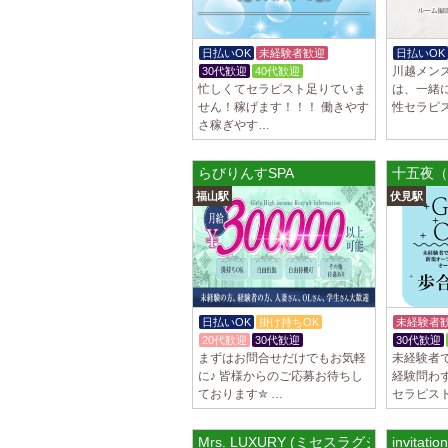
日払いOK
未経験者歓迎
日払いOK
川越メンズ
30代歓迎
40代歓迎
忙しくてセラピスト足りていま
は、一緒
せん！稼げます！！！ 働きやす
性セラピ
さ稼ぎやす…
らびりんすSPA
十五夜（
福山駅
伏見駅
日払いOK
掛け持ちOK
未経験者
20代歓迎
30代歓迎
30代歓迎
まずはお問合せだけでもお気軽
未経験者
に♪ 皆様からのご応募お待ちし
経験問わず
ております✮ …
セラピス
Mrs. LUXURY (ミセスラグジュアリー
invit