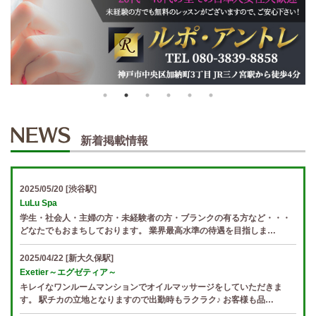
新着掲載情報
2025/05/20
[渋谷駅]
LuLu Spa
学生・社会人・主婦の方・未経験者の方・ブランクの有る方など・・・
どなたでもおまちしております。 業界最高水準の待遇を目指しま…
2025/04/22
[新大久保駅]
Exetier～エグゼティア～
キレイなワンルームマンションでオイルマッサージをしていただきま
す。 駅チカの立地となりますので出勤時もラクラク♪ お客様も品…