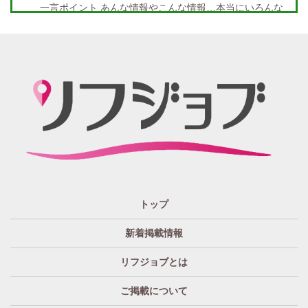
未経験者金着
60代歓迎
一言ポイント あんな情報やこんな情報…本当にいろんな
情報満載!! どんな情報に出会うかなんて… 兎にも角にも
楽しんでいただければGOOD
「リフジョブ」の起源は？ どうしてリフジョブ？
紙面媒体スポーツ紙のあの広告求人情報から意味深長な
広告!?まで興味のある方もただ眺めてるだけ、という通り
すがりの方へも！もっとkhaosな情報たちを掲載する場所
が欲しい！というお客様の要望を実現、もっと広く発信
したい・伝えたいそんな思いからリフジョブは生まれま
した。
「リフジョブ」はどのようにして今日に至るの？
人と人・地域をつなぎ「相互の良かった」の思いのため
トップ
に、リフジョブは地域情報発信サービスを2016年10月よ
り開始いたしました。
新着掲載情報
「リフジョブ」は無料広告？
リフジョブとは
いいえ、リフジョブは収益広告として運営されておりま
す。
ご掲載について
「リフジョブ」へはどのぐらいのアクセスがある