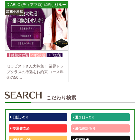
DIABLO (ディアブロ) 武蔵小杉ルーム
武蔵小杉駅
未経験者歓迎
20代歓迎
30代歓迎
体験入店OK
セラピストさん大募集！ 業界トッ
プクラスの待遇をお約束 コース料
金の50…
こだわり検索
日払いOK
週１日～OK
交通費支給
最低保証あり
掛け持ちOK
個室待機