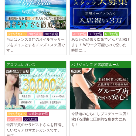
2025/04/02
[千歳烏山駅]
LoveCHU (ラブチュ) 千歳烏山ルーム
やる気のあるセラピスト大募集！ 「本気で稼ぎたい！」「もっと人気セ
ラピストになりたい！」 そんなあなたを全力でサポートします…
2025/03/31
[八王子駅]
掛け持ちOK
20代歓迎
30代歓迎
20代歓迎
30代歓迎
40代歓迎
Diamond～ダイヤモンド～
当店はメンズ専門のオイルマッサー
あなたの頑張り次第でどんどん稼げ
只今NEW OPENにつきセラピストが不足しています！ 今後も新規出店が
ジをメインとするメンズエステ店で
ます！ Wワーク可能なので空いた
続くため、一緒に働いてくれるセラピストを大募集します！ 女性…
す …
時間に…
2025/03/29
[自由が丘駅]
アロマエレガンス
パリジェンヌ 所沢駅前ルーム
LIVSPA (リブスパ) 自由が丘ルーム
西新宿五丁目駅
所沢駅
当店の募集は嘘偽り等なく、記載通りにしっかりお給料をお支払いさせ
ていただきます。 とても働きやすいお店作りを心がけております…
2025/03/29
[川崎駅]
LIVSPA (リブスパ) 川崎ルーム
当店の募集は嘘偽り等なく、記載通りにしっかりお給料をお支払いさせ
ていただきます。 とても働きやすいお店作りを心がけております…
今話題のむらにしプロデュース店！
掛け持ちOK
未経験者歓迎
稼げる理由は圧倒的な集客力にあ
20代歓迎
30代歓迎
2025/03/29
[蒲田駅]
最高品質のセラピストさんを目指し
り！ …
LIVSPA (リブスパ) 蒲田ルーム
たいならアロマエレガンスです。
当店の募集は嘘偽り等なく、記載通りにしっかりお給料をお支払いさせ
当店…