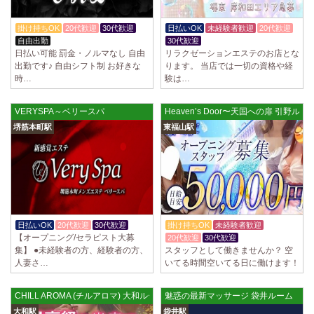
掛け持ちOK
20代歓迎
30代歓迎
日払いOK
未経験者歓迎
20代歓迎
自由出勤
30代歓迎
日払い可能 罰金・ノルマなし 自由
リラクゼーションエステのお店とな
出勤です♪ 自由シフト制 お好きな
ります。 当店では一切の資格や経
時…
験は…
VERYSPA～ベリースパ
Heaven’s Door〜天国への扉 引野ルー
堺筋本町駅
東福山駅
日払いOK
20代歓迎
30代歓迎
掛け持ちOK
未経験者歓迎
【オープニング/セラピスト大募
20代歓迎
30代歓迎
集】 ●未経験者の方、経験者の方、
スタッフとして働きませんか？ 空
人妻さ…
いてる時間空いてる日に働けます！
CHILL AROMA (チルアロマ) 大和ルーム
魅惑の最新マッサージ 袋井ルーム
大和駅
袋井駅