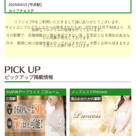
2025/04/15
[平井駅]
カイフクエステ
オプションフルバック＆引かれものなし！ 全額日払い＆最低時給保証あ
リフジョブ®をご利用いただきまして誠にありがとうございます。
り♪ 日給5万円以上可！人によっては10万円も★ 全額日払い＆…
サイト上にプログラムエラーが発見されたため、2021年11月下旬頃より、大
規模なプログラムの改修を行っております。
2025/04/14
[小倉駅]
その影響で、店舗掲載の一部が表示できない等、不安定となる場合があるな
どの現象が発生しております。
The Ritz cache (ザ リッツ カシェ)
只今、復帰に向け改修作業を行っておりますので、今暫くお待ち頂きますよ
う宜しくお願い申し上げます。
歩合率・RANK昇格制度 給与保証・アリバイ対策・送迎など、 快適なお
仕事をサポートする待遇をそろえております！ 雑費等、経費負…
2025/04/14
[春日井駅]
sirena (シレーナ) 春日井ルーム
ピックアップ掲載情報
制服あり、ノルマ、罰金なし 高額報酬が稼げるだけでなく、高待遇や手
厚い福利厚生を完備しております！ぜひご活用ください♪ 指名…
bryth神戸〜ブライス 三宮ルーム
メンズエステPrincess
2025/04/12
[伏見駅]
三宮駅
流山おおたかの森駅
sirena (シレーナ) 錦ルーム
制服あり、ノルマ、罰金なし 高額報酬が稼げるだけでなく、高待遇や手
厚い福利厚生を完備しております！ぜひご活用ください♪ 指名…
2025/04/09
[藤が丘駅]
sirena (シレーナ) 名東ルーム