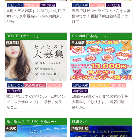
制服あり、ノルマ、罰金なし 高額報酬が稼げるだけでなく、高待遇や手
日払いOK
20代歓迎
30代歓迎
日払いOK
20代歓迎
30代歓迎
厚い福利厚生を完備しております！ぜひご活用ください♪ 指名…
元町・三ノ宮駅すぐの忙しいお店で
当店では只今セラピストさんを大募
す! バック率最高レベルをお約束。
集中です！ 面接予約は随時受け付
2025/04/08
[勝川駅]
60%…
けて…
Cat’s (キャッツ)
18歳以上（高校生不可） オープンニングセラピストさん大募集！ 営業時
間内でいつでも可能。 交通費支給あり 一緒に働いてくださ…
BONITO (ボニート)
Colorful 日本橋ルーム
日暮里駅
日本橋駅
2025/04/05
[日本橋駅]
Aroma de Banana (あろばな)
オープンにつきセラピスト大募集！！ 求人探しに苦労されている貴方様
に朗報です！ 当店では講習制度を徹底しています。 セクハラ…
2025/04/04
[吉祥寺駅]
LoveCHU (ラブチュ) 吉祥寺ルーム
日払いOK
未経験者歓迎
20代歓迎
日払いOK
掛け持ちOK
20代歓迎
やる気のあるセラピスト大募集！ 「本気で稼ぎたい！」「もっと人気セ
30代歓迎
30代歓迎
ラピストになりたい！」 そんなあなたを全力でサポートします…
駅より徒歩すぐのワンルーム型メン
18歳～29歳ぐらいまでの女の子を
ズエステサロンです。 学校、先生
大募集しております。 当店に嘘・
がコ…
偽りが…
2025/04/04
[渋谷駅]
LoveCHU (ラブチュ) 渋谷ルーム
やる気のあるセラピスト大募集！ 「本気で稼ぎたい！」「もっと人気セ
Ref-Rela(リフリラ) 今池ルーム
極嬢スパ
ラピストになりたい！」 そんなあなたを全力でサポートします…
今池駅
堺筋本町駅