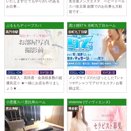
いたします!とてもやりがいのある
名古屋メンズエステ ベビードール
お仕事…
スパ名古屋 副業でのお仕事も大歓
迎です…
ぷるもちディープスパ
透け感97％ 谷町九丁目ルーム
高円寺駅
谷町九丁目駅
日払いOK
20代歓迎
30代歓迎
日払いOK
20代歓迎
30代歓迎
☆高収入・高待遇・会員様多数の超
メンズサイズのだぼっとしたTシャ
優良店☆ ★一緒にお店を作りまし
ツやYシャツでアロマエステ♪ お客
ょう★ …
様は完…
小悪魔スパ 恵比寿ルーム
vivienne (ヴィヴィエンヌ)
恵比寿駅
博多駅