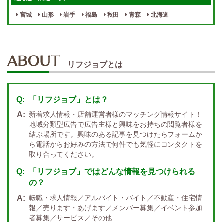
最低保証制度あり
ノルマなし
宮城
山形
岩手
福島
秋田
青森
北海道
週１～OK
自宅待機OK
北陸・東海 エリア
週1~OK
短期バイトOK
三重
富山
山梨
岐阜
愛知
新潟
石川
福井
長野
静岡
かけもちOK
給与保証あり
リフジョブとは
関西 エリア
店泊可能
送迎あり
大阪
兵庫
京都
滋賀
奈良
和歌山
「リフジョブ」とは？
週1日～OK
ぽっちゃりさん歓迎
九州・沖縄 エリア
新着求人情報・店舗運営者様のマッチング情報サイト！
指名バック率高め
週1・月1～OK
大分
福岡
佐賀
長崎
宮崎
熊本
鹿児島
沖縄
地域分類型広告で広告主様と興味をお持ちの閲覧者様を
結ぶ場所です。興味のある記事を見つけたらフォームか
託児所紹介あり
初心者歓迎
中四国 エリア
ら電話からお好みの方法で何件でも気軽にコンタクトを
資格者優遇
未経験者のみ歓迎
取り合ってください。
岡山
鳥取
広島
島根
山口
徳島
香川
高知
愛媛
宿泊・送迎あり
50代以上歓迎
「リフジョブ」ではどんな情報を見つけられる
の？
経験者優遇
女の子の気持ち最優先!
転職・求人情報／アルバイト・バイト／不動産・住宅情
経験者歓迎
未経験者あり
報／売ります・あげます／メンバー募集／イベント参加
者募集／サービス／その他...