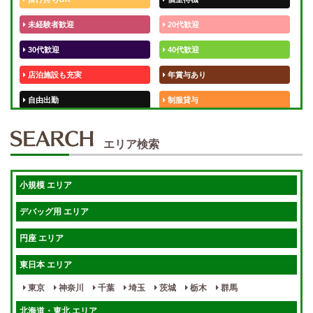
未経験者歓迎
20代歓迎
30代歓迎
40代歓迎
店泊施設も充実
年賞与あり
自由出勤
制服貸与
50代歓迎
未経験歓迎
エリア検索
体験入店OK
週1日～
短期OK
入店祝金あり
小規模 エリア
週1～OK
健全店で安心！
デバッグ用 エリア
待機保証あり
個別待機
円座 エリア
宿泊相談可
保証制度完備
東日本 エリア
指名料100％バック！
寮完備
東京
神奈川
千葉
埼玉
茨城
栃木
群馬
女性スタッフがいる！
終電後店泊OK
北海道・東北 エリア