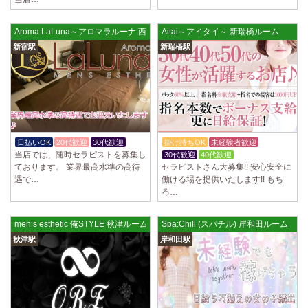
ていただきます。 とても働きやすいお店作りを心がけております…
2025/03/28
[恵比寿駅]
Aroma LaLuna～アロマラルーナ 西新宿3丁目ルーム
Aitai～アイタイ～ 新瑞橋ルーム
大人の隠れ家 恵比寿ルーム
新宿駅
新瑞橋駅
初めまして、大人の隠れ家の女店長です。 当店では業界の闇である講習
時のセクハラを撲滅するために女店長または在籍セラピストが講…
2025/03/28
[渋谷駅]
大人の隠れ家 渋谷ルーム
初めまして、大人の隠れ家の女店長です。 当店では業界の闇である講習
時のセクハラを撲滅するために女店長または在籍セラピストが講…
日払いOK
20代歓迎
30代歓迎
掛け持ちOK
未経験者歓迎
当店では、随時セラピストを募集し
30代歓迎
40代歓迎
2025/03/28
[亀有駅]
ております。 業界最高水準の高待
セラピストさん大募集!! 安心安全に
aroma Angel
遇で…
働ける場を提供いたします!! もち
ろ…
セラピストさんを大募集しております 完全歩合で50%〜60%以上！！ 掛
け持ちOK、完全個室待機など嬉しい高待遇が盛りだくさんです♪ …
men’s esthetic 俺STYLE 秋津ルーム
Spa:Chill (スパチル) 岸和田ルーム
2025/03/28
[東海学園前駅]
秋津駅
岸和田駅
デビルキャット
24時間営業！自由シフトで好きな時間に働ける 未経験者歓迎♪個室待機
でゆっくり自分の好きな事ができます♪ 可愛い制服もご用意して…