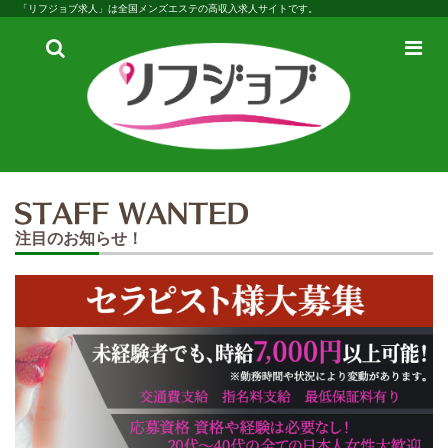
「リフジョブ求人」は全国メンズエステの高収入求人サイトです。
検
メ
索
ニ
ュ
ー
注目のお知らせ！