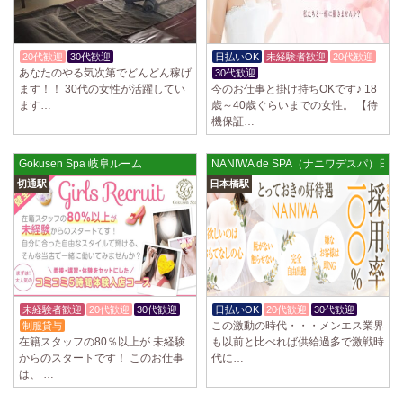
20代歓迎
30代歓迎
入店祝金あり
日払いOK
未経験者歓迎
20代歓迎
あなたのやる気次第でどんどん稼げ
30代歓迎
ます！！ 30代の女性が活躍してい
今のお仕事と掛け持ちOKです♪ 18
ます…
歳～40歳ぐらいまでの女性。 【待
機保証…
Gokusen Spa 岐阜ルーム
NANIWA de SPA（ナニワデスパ）日
切通駅
日本橋駅
未経験者歓迎
20代歓迎
30代歓迎
日払いOK
20代歓迎
30代歓迎
この激動の時代・・・メンエス業界
制服貸与
在籍スタッフの80％以上が 未経験
も以前と比べれば供給過多で激戦時
からのスタートです！ このお仕事
代に…
は、 …