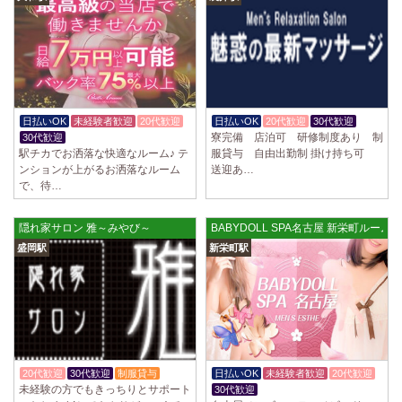
日払いOK
未経験者歓迎
20代歓迎
日払いOK
20代歓迎
30代歓迎
寮完備 店泊可 研修制度あり 制
30代歓迎
駅チカでお洒落な快適なルーム♪ テ
服貸与 自由出勤制 掛け持ち可
ンションが上がるお洒落なルーム
送迎あ…
で、待…
隠れ家サロン 雅～みやび～
BABYDOLL SPA名古屋 新栄町ルーム
盛岡駅
新栄町駅
20代歓迎
30代歓迎
制服貸与
日払いOK
未経験者歓迎
20代歓迎
未経験の方でもきっちりとサポート
30代歓迎