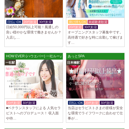
日払いOK
20代歓迎
30代歓迎
掛け持ちOK
未経験者歓迎
日給50,000円以上可能！風通しの
20代歓迎
30代歓迎
良い穏やかな環境で働きませんか？
オープニングスタッフ募集中です。
入店し…
高待遇で好きな時に出勤して稼げま
す…
HOW EVER (ハウエバー) 一社ルーム
あっとSPA
一社駅
日本橋駅
20代歓迎
30代歓迎
体験入店OK
日払いOK
20代歓迎
30代歓迎
■ベテランスタッフによる 人気セラ
当店はセラピストさまの皆様が安全
ピストへのプロデュース！ 収入面
な環境でライフワークに合わせて仕
や待…
事が…