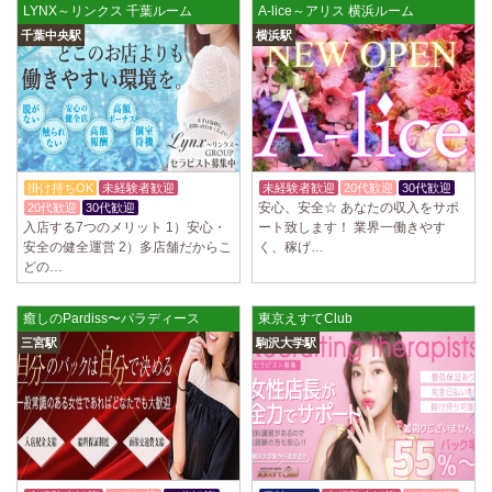
LYNX～リンクス 千葉ルーム
A-lice～アリス 横浜ルーム
千葉中央駅
横浜駅
掛け持ちOK
未経験者歓迎
未経験者歓迎
20代歓迎
30代歓迎
安心、安全☆ あなたの収入をサポ
20代歓迎
30代歓迎
入店する7つのメリット 1）安心・
ート致します！ 業界一働きやす
安全の健全運営 2）多店舗だからこ
く、稼げ…
どの…
癒しのPardiss〜パラディース
東京えすてClub
三宮駅
駒沢大学駅