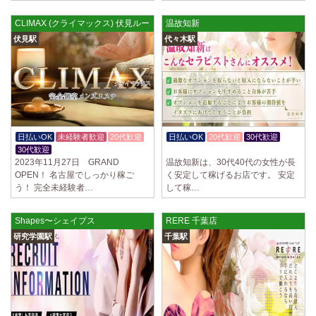
CLIMAX (クライマックス) 伏見ルーム
温故知新
伏見駅
代々木駅
日払いOK
未経験者歓迎
20代歓迎
日払いOK
20代歓迎
30代歓迎
30代歓迎
体験入店OK
2023年11月27日 GRAND
温故知新は、30代40代の女性が長
OPEN！ 名古屋でしっかり稼ご
く安定して稼げるお店です。 安定
う！ 完全未経験者…
して稼…
Shapes〜シェイプス
RERE 千葉店
研究学園駅
千葉駅