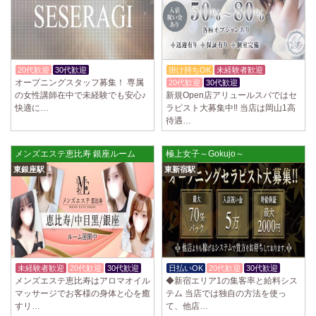
20代歓迎
30代歓迎
入店祝金あり
掛け持ちOK
未経験者歓迎
オープニングスタッフ募集！ 専属
20代歓迎
30代歓迎
の女性講師在中で未経験でも安心♪
新規Open店アリュールスパではセ
快適に…
ラピスト大募集中‼️ 当店は岡山1高
待遇…
メンズエステ恵比寿 銀座ルーム
極上女子～Gokujo～
東銀座駅
東新宿駅
未経験者歓迎
20代歓迎
30代歓迎
日払いOK
20代歓迎
30代歓迎
メンズエステ恵比寿はアロマオイル
◆新宿エリア1の集客率と給料シス
マッサージでお客様の身体と心を癒
テム 当店では独自の方法を使っ
すリ…
て、他店…