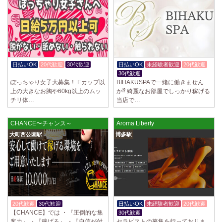
2025/04/02
[千歳烏山駅]
LoveCHU (ラブチュ) 千歳烏山ルーム
やる気のあるセラピスト大募集！ 「本気で稼ぎたい！」「もっと人気セ
ラピストになりたい！」 そんなあなたを全力でサポートします…
2025/03/31
[八王子駅]
Diamond～ダイヤモンド～
日払いOK
20代歓迎
30代歓迎
日払いOK
未経験者歓迎
20代歓迎
只今NEW OPENにつきセラピストが不足しています！ 今後も新規出店が
体験入店OK
30代歓迎
続くため、一緒に働いてくれるセラピストを大募集します！ 女性…
ぽっちゃり女子大募集！ Eカップ以
BIHAKUSPAで一緒に働きません
上の大きなお胸や60kg以上のムッ
か⁉️ 綺麗なお部屋でしっかり稼げる
2025/03/29
[自由が丘駅]
チリ体…
当店で…
LIVSPA (リブスパ) 自由が丘ルーム
当店の募集は嘘偽り等なく、記載通りにしっかりお給料をお支払いさせ
CHANCE〜チャンス～
Aroma Liberty
ていただきます。 とても働きやすいお店作りを心がけております…
大町西公園駅
博多駅
2025/03/29
[川崎駅]
LIVSPA (リブスパ) 川崎ルーム
当店の募集は嘘偽り等なく、記載通りにしっかりお給料をお支払いさせ
ていただきます。 とても働きやすいお店作りを心がけております…
2025/03/29
[蒲田駅]
20代歓迎
30代歓迎
ノルマなし
日払いOK
未経験者歓迎
20代歓迎
LIVSPA (リブスパ) 蒲田ルーム
【CHANCE】では ・『圧倒的な集
30代歓迎
当店の募集は嘘偽り等なく、記載通りにしっかりお給料をお支払いさせ
客力』 ・『稼げる』 ・『自信が付
セラピストの募集を行っておりま