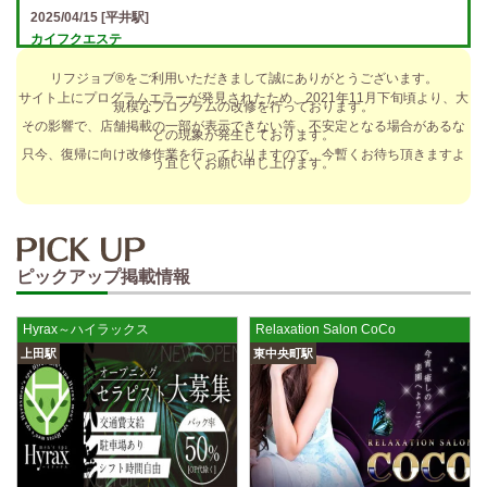
2025/04/15
[平井駅]
カイフクエステ
オプションフルバック＆引かれものなし！ 全額日払い＆最低時給保証あ
リフジョブ®をご利用いただきまして誠にありがとうございます。
り♪ 日給5万円以上可！人によっては10万円も★ 全額日払い＆…
サイト上にプログラムエラーが発見されたため、2021年11月下旬頃より、大
規模なプログラムの改修を行っております。
2025/04/14
[小倉駅]
その影響で、店舗掲載の一部が表示できない等、不安定となる場合があるな
どの現象が発生しております。
The Ritz cache (ザ リッツ カシェ)
只今、復帰に向け改修作業を行っておりますので、今暫くお待ち頂きますよ
う宜しくお願い申し上げます。
歩合率・RANK昇格制度 給与保証・アリバイ対策・送迎など、 快適なお
仕事をサポートする待遇をそろえております！ 雑費等、経費負…
2025/04/14
[春日井駅]
sirena (シレーナ) 春日井ルーム
ピックアップ掲載情報
制服あり、ノルマ、罰金なし 高額報酬が稼げるだけでなく、高待遇や手
厚い福利厚生を完備しております！ぜひご活用ください♪ 指名…
Hyrax～ハイラックス
Relaxation Salon CoCo
2025/04/12
[伏見駅]
上田駅
東中央町駅
sirena (シレーナ) 錦ルーム
制服あり、ノルマ、罰金なし 高額報酬が稼げるだけでなく、高待遇や手
厚い福利厚生を完備しております！ぜひご活用ください♪ 指名…
2025/04/09
[藤が丘駅]
sirena (シレーナ) 名東ルーム