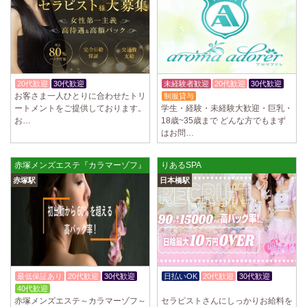
20代歓迎
30代歓迎
体験入店OK
未経験者歓迎
20代歓迎
30代歓迎
お客さま一人ひとりに合わせたトリ
制服貸与
ートメントをご提供しております。
学生・経験・未経験大歓迎・巨乳・
お…
18歳~35歳まで どんな方でもまず
はお問…
赤塚メンズエステ『カラマーゾフ』
りあるSPA
赤塚駅
日本橋駅
最低保証あり
20代歓迎
30代歓迎
日払いOK
20代歓迎
30代歓迎
40代歓迎
体験入店OK
赤塚メンズエステ～カラマーゾフ～
セラピストさんにしっかりお給料を