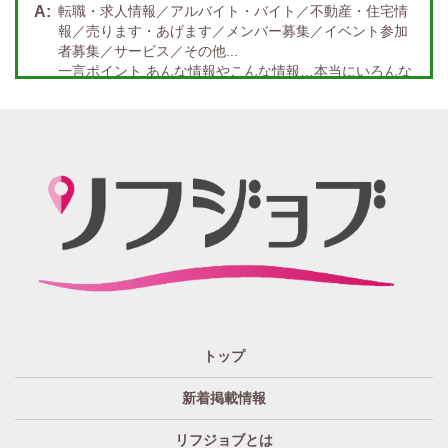
転職・求人情報／アルバイト・バイト／不動産・住宅情
経験者歓迎
未経験者あり
報／売ります・あげます／メンバー募集／イベント参加
者募集／サービス／その他...
未経験者金着
60代歓迎
一言ポイント あんな情報やこんな情報…本当にいろんな
情報満載!! どんな情報に出会うかなんて… 兎にも角にも
楽しんでいただければGOOD
「リフジョブ」の起源は？ どうしてリフジョブ？
紙面媒体スポーツ紙のあの広告求人情報から意味深長な
広告!?まで興味のある方もただ眺めてるだけ、という通り
すがりの方へも！もっとkhaosな情報たちを掲載する場所
が欲しい！というお客様の要望を実現、もっと広く発信
したい・伝えたいそんな思いからリフジョブは生まれま
した。
「リフジョブ」はどのようにして今日に至るの？
人と人・地域をつなぎ「相互の良かった」の思いのため
トップ
に、リフジョブは地域情報発信サービスを2016年10月よ
り開始いたしました。
新着掲載情報
「リフジョブ」は無料広告？
リフジョブとは