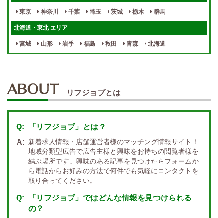
指名料100％バック！
寮完備
東京
神奈川
千葉
埼玉
茨城
栃木
群馬
女性スタッフがいる！
終電後店泊OK
北海道・東北 エリア
最低保証制度あり
ノルマなし
宮城
山形
岩手
福島
秋田
青森
北海道
週１～OK
自宅待機OK
北陸・東海 エリア
週1~OK
短期バイトOK
三重
富山
山梨
岐阜
愛知
新潟
石川
福井
長野
静岡
かけもちOK
給与保証あり
リフジョブとは
関西 エリア
店泊可能
送迎あり
大阪
兵庫
京都
滋賀
奈良
和歌山
「リフジョブ」とは？
週1日～OK
ぽっちゃりさん歓迎
九州・沖縄 エリア
新着求人情報・店舗運営者様のマッチング情報サイト！
指名バック率高め
週1・月1～OK
大分
福岡
佐賀
長崎
宮崎
熊本
鹿児島
沖縄
地域分類型広告で広告主様と興味をお持ちの閲覧者様を
結ぶ場所です。興味のある記事を見つけたらフォームか
託児所紹介あり
初心者歓迎
中四国 エリア
ら電話からお好みの方法で何件でも気軽にコンタクトを
資格者優遇
未経験者のみ歓迎
取り合ってください。
岡山
鳥取
広島
島根
山口
徳島
香川
高知
愛媛
宿泊・送迎あり
50代以上歓迎
「リフジョブ」ではどんな情報を見つけられる
の？
経験者優遇
女の子の気持ち最優先!