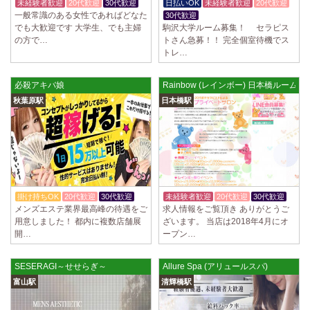
未経験者歓迎
20代歓迎
30代歓迎
日払いOK
未経験者歓迎
20代歓迎
一般常識のある女性であればどなた
30代歓迎
でも大歓迎です 大学生、でも主婦
駒沢大学ルーム募集！ セラピス
の方で…
トさん急募！！ 完全個室待機でス
トレ…
必殺アキバ娘
Rainbow (レインボー) 日本橋ルーム
秋葉原駅
日本橋駅
掛け持ちOK
20代歓迎
30代歓迎
未経験者歓迎
20代歓迎
30代歓迎
メンズエステ業界最高峰の待遇をご
求人情報をご覧頂き ありがとうご
用意しました！ 都内に複数店舗展
ざいます。 当店は2018年4月にオ
開…
ープン…
SESERAGI～せせらぎ～
Allure Spa (アリュールスパ)
富山駅
清輝橋駅