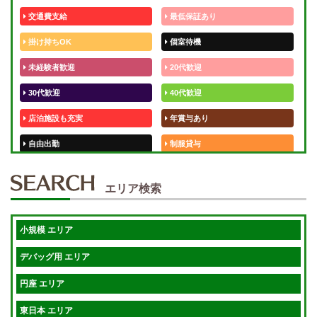
交通費支給
最低保証あり
掛け持ちOK
個室待機
未経験者歓迎
20代歓迎
30代歓迎
40代歓迎
店泊施設も充実
年賞与あり
自由出勤
制服貸与
50代歓迎
未経験歓迎
エリア検索
体験入店OK
週1日～
短期OK
入店祝金あり
小規模 エリア
週1～OK
健全店で安心！
デバッグ用 エリア
待機保証あり
個別待機
円座 エリア
宿泊相談可
保証制度完備
東日本 エリア