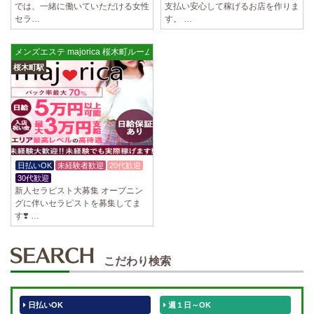
では、一緒に働いていただける女性
支払い安心して稼げるお店を作りま
セラ…
す。 …
メンズエステ majorica 桜木町ルーム
桜木町駅
日払いOK
未経験者歓迎
20代歓迎
30代歓迎
新人セラピスト大募集 オープニン
グに伴いセラピストを募集してま
す❣️ …
こだわり検索
日払いOK
週１日～OK