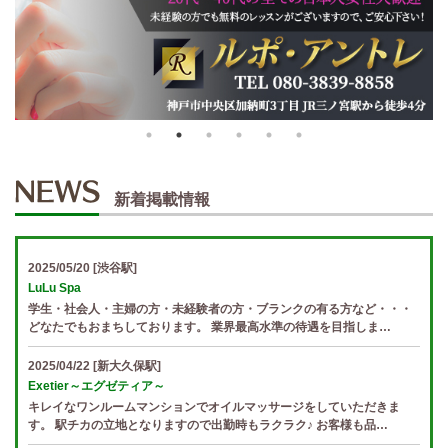
新着掲載情報
2025/05/20
[渋谷駅]
LuLu Spa
学生・社会人・主婦の方・未経験者の方・ブランクの有る方など・・・
どなたでもおまちしております。 業界最高水準の待遇を目指しま…
2025/04/22
[新大久保駅]
Exetier～エグゼティア～
キレイなワンルームマンションでオイルマッサージをしていただきま
す。 駅チカの立地となりますので出勤時もラクラク♪ お客様も品…