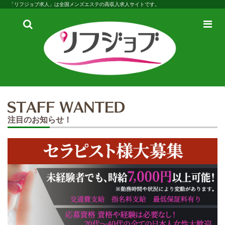
「リフジョブ求人」は全国メンズエステの高収入求人サイトです。
検
メ
索
ニ
ュ
ー
注目のお知らせ！