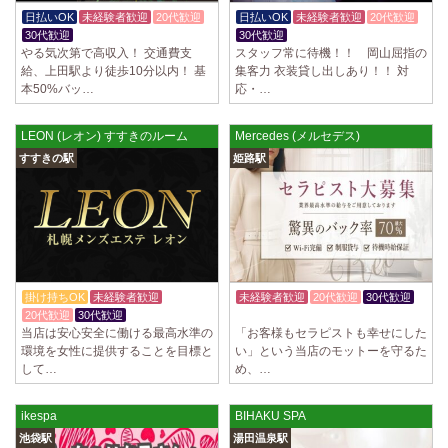
制服あり、ノルマ、罰金なし 高額報酬が稼げるだけでなく、高待遇や手
日払いOK
未経験者歓迎
20代歓迎
日払いOK
未経験者歓迎
20代歓迎
厚い福利厚生を完備しております！ぜひご活用ください♪ 指名…
30代歓迎
30代歓迎
やる気次第で高収入！ 交通費支
スタッフ常に待機！！ 岡山屈指の
2025/04/08
[勝川駅]
給、上田駅より徒歩10分以内！ 基
集客力 衣装貸し出しあり！！ 対
Cat’s (キャッツ)
本50%バッ…
応・…
18歳以上（高校生不可） オープンニングセラピストさん大募集！ 営業時
間内でいつでも可能。 交通費支給あり 一緒に働いてくださ…
LEON (レオン) すすきのルーム
Mercedes (メルセデス)
2025/04/05
[日本橋駅]
すすきの駅
姫路駅
Aroma de Banana (あろばな)
オープンにつきセラピスト大募集！！ 求人探しに苦労されている貴方様
に朗報です！ 当店では講習制度を徹底しています。 セクハラ…
2025/04/04
[吉祥寺駅]
LoveCHU (ラブチュ) 吉祥寺ルーム
やる気のあるセラピスト大募集！ 「本気で稼ぎたい！」「もっと人気セ
掛け持ちOK
未経験者歓迎
未経験者歓迎
20代歓迎
30代歓迎
ラピストになりたい！」 そんなあなたを全力でサポートします…
20代歓迎
30代歓迎
体験入店OK
当店は安心安全に働ける最高水準の
「お客様もセラピストも幸せにした
環境を女性に提供することを目標と
い」という当店のモットーを守るた
2025/04/04
[渋谷駅]
して…
め、…
LoveCHU (ラブチュ) 渋谷ルーム
やる気のあるセラピスト大募集！ 「本気で稼ぎたい！」「もっと人気セ
ラピストになりたい！」 そんなあなたを全力でサポートします…
ikespa
BIHAKU SPA
池袋駅
湯田温泉駅