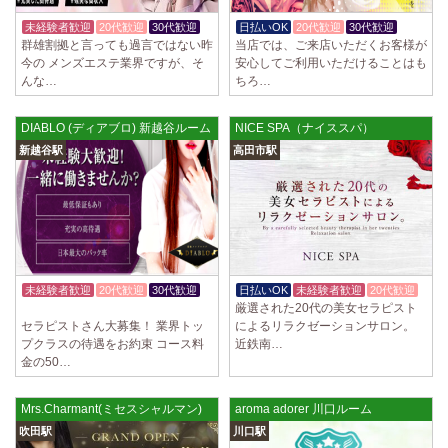
未経験者歓迎
20代歓迎
30代歓迎
日払いOK
20代歓迎
30代歓迎
群雄割拠と言っても過言ではない昨
当店では、ご来店いただくお客様が
今の メンズエステ業界ですが、そ
安心してご利用いただけることはも
んな…
ちろ…
DIABLO (ディアブロ) 新越谷ルーム
NICE SPA（ナイススパ）
新越谷駅
高田市駅
未経験者歓迎
20代歓迎
30代歓迎
日払いOK
未経験者歓迎
20代歓迎
厳選された20代の美女セラピスト
体験入店OK
セラピストさん大募集！ 業界トッ
によるリラクゼーションサロン。
プクラスの待遇をお約束 コース料
近鉄南…
金の50…
Mrs.Charmant(ミセスシャルマン)
aroma adorer 川口ルーム
吹田駅
川口駅