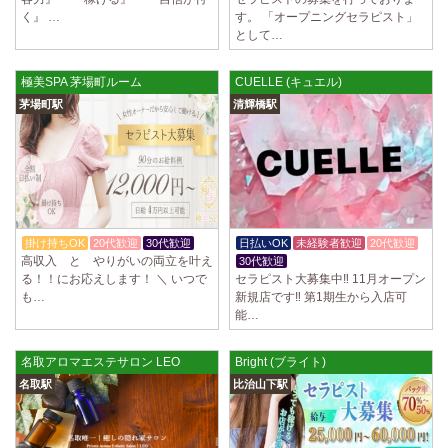
ていただきます。 とても働きやすいお店作りを心がけております…
く』 …
す。 「オープニングセラピスト」
として…
2025/03/28
[恵比寿駅]
大人の隠れ家 恵比寿ルーム
極美SPA 茅場町ルーム
CUELLE (キュエル)
初めまして、大人の隠れ家の女店長です。 当店では業界の闇である講習
時のセクハラを撲滅するために女店長または在籍セラピストが講…
茅場町駅
清輝橋駅
2025/03/28
[渋谷駅]
大人の隠れ家 渋谷ルーム
初めまして、大人の隠れ家の女店長です。 当店では業界の闇である講習
時のセクハラを撲滅するために女店長または在籍セラピストが講…
2025/03/28
[亀有駅]
掛け持ちOK
20代歓迎
30代歓迎
日払いOK
未経験者歓迎
20代歓迎
aroma Angel
高収入 と やりがいの両立を叶え
30代歓迎
る！！にお応えします！ ＼ いつで
セラピスト大募集中‼️ 11月オープン
セラピストさんを大募集しております 完全歩合で50%〜60%以上！！ 掛
も…
新規店です‼️ 第1期生から入店可
け持ちOK、完全個室待機など嬉しい高待遇が盛りだくさんです♪ …
能…
2025/03/28
[東海学園前駅]
デビルキャット
名取アロマエステサロン LEO
Bright (ブライト)
24時間営業！自由シフトで好きな時間に働ける 未経験者歓迎♪個室待機
名取駅
比治山下駅
でゆっくり自分の好きな事ができます♪ 可愛い制服もご用意して…