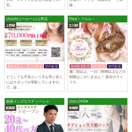
ていただきます。 とても働きやすいお店作りを心がけております…
完…
経…
2025/03/28
[恵比寿駅]
Uroom(ユールーム)上野店
Fleur～フルル～
大人の隠れ家 恵比寿ルーム
初めまして、大人の隠れ家の女店長です。 当店では業界の闇である講習
上野駅
立川駅
時のセクハラを撲滅するために女店長または在籍セラピストが講…
2025/03/28
[渋谷駅]
大人の隠れ家 渋谷ルーム
初めまして、大人の隠れ家の女店長です。 当店では業界の闇である講習
時のセクハラを撲滅するために女店長または在籍セラピストが講…
最低保証あり
20代歓迎
30代歓迎
未経験者歓迎
20代歓迎
30代歓迎
2025/03/28
[亀有駅]
週〇回以上、一日〇時間以上などの
入店祝金あり
aroma Angel
どうしても不安という方も常に近く
制限はございません！ 貴女のライ
にはスタッフが常駐していますの
フス…
セラピストさんを大募集しております 完全歩合で50%〜60%以上！！ 掛
で、経…
け持ちOK、完全個室待機など嬉しい高待遇が盛りだくさんです♪ …
2025/03/28
[東海学園前駅]
姫路メンズエステ シーシャ
2nd LOVE♥
デビルキャット
姫路駅
旭橋駅
24時間営業！自由シフトで好きな時間に働ける 未経験者歓迎♪個室待機
でゆっくり自分の好きな事ができます♪ 可愛い制服もご用意して…