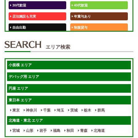
30代歓迎
40代歓迎
店泊施設も充実
年賞与あり
自由出勤
制服貸与
50代歓迎
未経験歓迎
エリア検索
体験入店OK
週1日～
短期OK
入店祝金あり
小規模 エリア
週1～OK
健全店で安心！
デバッグ用 エリア
待機保証あり
個別待機
円座 エリア
宿泊相談可
保証制度完備
東日本 エリア
指名料100％バック！
寮完備
東京
神奈川
千葉
埼玉
茨城
栃木
群馬
女性スタッフがいる！
終電後店泊OK
北海道・東北 エリア
最低保証制度あり
ノルマなし
宮城
山形
岩手
福島
秋田
青森
北海道