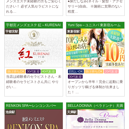
メンズエステ未経験の方もご安心く
●身だしなみ(ネイル・髪型・アクセ
ださい！ 必ず人気セラピストにな
サリー)自由。 ※施術に支障のない
れる…
程度…
宇都宮メンズエステ 紅～KURENAI～FC店
Yuni Spa～ユニスパ 東新宿ルーム
宇都宮駅
東新宿駅
掛け持ちOK
30代歓迎
40代歓迎
日払いOK
掛け持ちOK
20代歓迎
当店は経験者のセラピストさん・未
30代歓迎
経験者のセラピストさん共に やり
オープンから半年！完全に起動に乗
がい…
りガッツリ稼げる体制が出来まし
た！ …
RENKON SPA〜レンコンスパ〜
BELLA DONNA（ベラドンナ）天満ル
池袋駅
天満駅