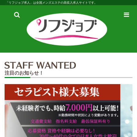
「リフジョブ求人」は全国メンズエステの高収入求人サイトです。
検
メ
索
ニ
ュ
ー
注目のお知らせ！