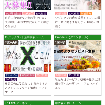
未経験者歓迎
20代歓迎
30代歓迎
20代歓迎
30代歓迎
制服貸与
自分に自信がない女の子でも大丈
♡グングンお店が成長！！♡この機
夫!30代・40代女性だからこそ稼げ
に一緒に働きませんか？ 18歳～39
る当店は…
歳く…
X (エックス) 千葉中央駅ルーム
Grandeur（グランドール）
千葉中央駅
久留米駅
日払いOK
未経験者歓迎
20代歓迎
20代歓迎
30代歓迎
体験入店OK
私たちはサービス、技術を提供し対
30代歓迎
集客広告に妥協なし！ 働きやすさ
価を頂くお仕事です。 アロマオイ
とストレスフリーを追求していま
ルを…
す！ 2…
En Effet (アンネフェ)
線香花火 梅田ルーム