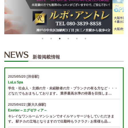
新着掲載情報
2025/05/20
[渋谷駅]
LuLu Spa
学生・社会人・主婦の方・未経験者の方・ブランクの有る方など・・・
どなたでもおまちしております。 業界最高水準の待遇を目指しま…
2025/04/22
[新大久保駅]
Exetier～エグゼティア～
キレイなワンルームマンションでオイルマッサージをしていただきま
す。 駅チカの立地となりますので出勤時もラクラク♪ お客様も品…