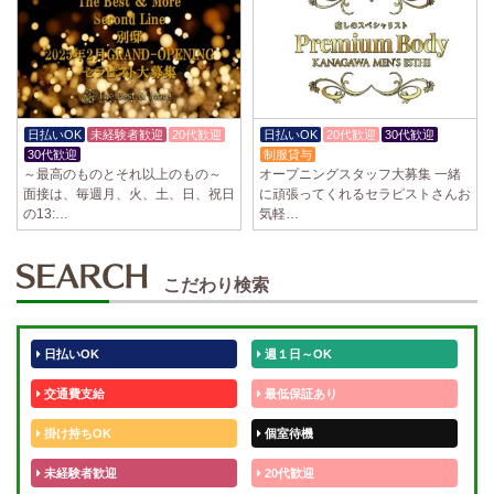
日払いOK
未経験者歓迎
20代歓迎
日払いOK
20代歓迎
30代歓迎
30代歓迎
制服貸与
～最高のものとそれ以上のもの～
オープニングスタッフ大募集 一緒
面接は、毎週月、火、土、日、祝日
に頑張ってくれるセラピストさんお
の13:…
気軽…
こだわり検索
日払いOK
週１日～OK
交通費支給
最低保証あり
掛け持ちOK
個室待機
未経験者歓迎
20代歓迎