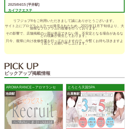
2025/04/15
[平井駅]
カイフクエステ
オプションフルバック＆引かれものなし！ 全額日払い＆最低時給保証あ
リフジョブ®をご利用いただきまして誠にありがとうございます。
り♪ 日給5万円以上可！人によっては10万円も★ 全額日払い＆…
サイト上にプログラムエラーが発見されたため、2021年11月下旬頃より、大
規模なプログラムの改修を行っております。
2025/04/14
[小倉駅]
その影響で、店舗掲載の一部が表示できない等、不安定となる場合があるな
どの現象が発生しております。
The Ritz cache (ザ リッツ カシェ)
只今、復帰に向け改修作業を行っておりますので、今暫くお待ち頂きますよ
う宜しくお願い申し上げます。
歩合率・RANK昇格制度 給与保証・アリバイ対策・送迎など、 快適なお
仕事をサポートする待遇をそろえております！ 雑費等、経費負…
2025/04/14
[春日井駅]
sirena (シレーナ) 春日井ルーム
ピックアップ掲載情報
制服あり、ノルマ、罰金なし 高額報酬が稼げるだけでなく、高待遇や手
厚い福利厚生を完備しております！ぜひご活用ください♪ 指名…
AROMA RANCE～アロマランセ
とろとろ天国SPA
2025/04/12
[伏見駅]
池袋駅
出屋敷駅
sirena (シレーナ) 錦ルーム
制服あり、ノルマ、罰金なし 高額報酬が稼げるだけでなく、高待遇や手
厚い福利厚生を完備しております！ぜひご活用ください♪ 指名…
2025/04/09
[藤が丘駅]
sirena (シレーナ) 名東ルーム