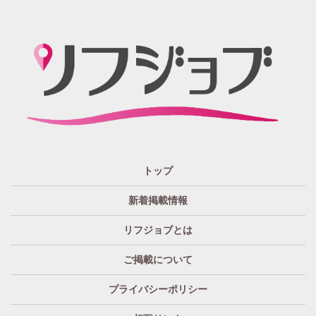
「リフジョブ」の起源は？ どうしてリフジョブ？
紙面媒体スポーツ紙のあの広告求人情報から意味深長な
広告!?まで興味のある方もただ眺めてるだけ、という通り
すがりの方へも！もっとkhaosな情報たちを掲載する場所
が欲しい！というお客様の要望を実現、もっと広く発信
したい・伝えたいそんな思いからリフジョブは生まれま
した。
「リフジョブ」はどのようにして今日に至るの？
人と人・地域をつなぎ「相互の良かった」の思いのため
トップ
に、リフジョブは地域情報発信サービスを2016年10月よ
り開始いたしました。
新着掲載情報
「リフジョブ」は無料広告？
リフジョブとは
いいえ、リフジョブは収益広告として運営されておりま
す。
ご掲載について
「リフジョブ」へはどのぐらいのアクセスがある
プライバシーポリシー
の？
求人情報はもちろん、地域密着型広告や特殊な広告まで