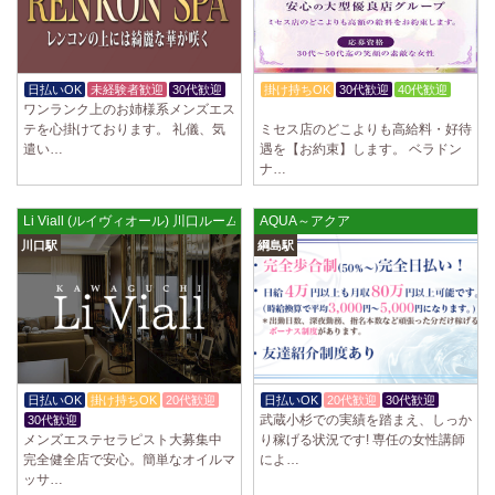
日払いOK
未経験者歓迎
30代歓迎
掛け持ちOK
30代歓迎
40代歓迎
ワンランク上のお姉様系メンズエス
50代歓迎
テを心掛けております。 礼儀、気
ミセス店のどこよりも高給料・好待
遣い…
遇を【お約束】します。 ベラドン
ナ…
Li Viall (ルイヴィオール) 川口ルーム
AQUA～アクア
川口駅
綱島駅
日払いOK
掛け持ちOK
20代歓迎
日払いOK
20代歓迎
30代歓迎
武蔵小杉での実績を踏まえ、しっか
30代歓迎
メンズエステセラピスト大募集中
り稼げる状況です! 専任の女性講師
完全健全店で安心。簡単なオイルマ
によ…
ッサ…