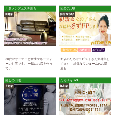
川越メンズエステ麗ら
回楽CLUB
川越駅
備前西市駅
入店祝金あり
かけもちOK
掛け持ちOK
20代歓迎
30代歓迎
未経験者のみ歓迎
宿泊・送迎あり
体験入店OK
30代のオーナーと女性マネージャ
新店のためセラピストさん大募集し
ーのお店です。 一緒にお店を作っ
てます！ 綺麗なワンルームのお部
てい…
屋も…
癒しの円環
たまゆらSPA
上野駅
旭川駅