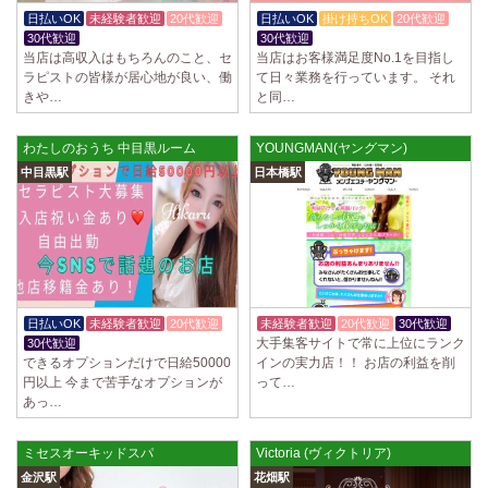
制服あり、ノルマ、罰金なし 高額報酬が稼げるだけでなく、高待遇や手
日払いOK
未経験者歓迎
20代歓迎
日払いOK
掛け持ちOK
20代歓迎
厚い福利厚生を完備しております！ぜひご活用ください♪ 指名…
30代歓迎
30代歓迎
当店は高収入はもちろんのこと、セ
当店はお客様満足度No.1を目指し
2025/04/08
[勝川駅]
ラピストの皆様が居心地が良い、働
て日々業務を行っています。 それ
Cat’s (キャッツ)
きや…
と同…
18歳以上（高校生不可） オープンニングセラピストさん大募集！ 営業時
間内でいつでも可能。 交通費支給あり 一緒に働いてくださ…
わたしのおうち 中目黒ルーム
YOUNGMAN(ヤングマン)
2025/04/05
[日本橋駅]
中目黒駅
日本橋駅
Aroma de Banana (あろばな)
オープンにつきセラピスト大募集！！ 求人探しに苦労されている貴方様
に朗報です！ 当店では講習制度を徹底しています。 セクハラ…
2025/04/04
[吉祥寺駅]
LoveCHU (ラブチュ) 吉祥寺ルーム
やる気のあるセラピスト大募集！ 「本気で稼ぎたい！」「もっと人気セ
日払いOK
未経験者歓迎
20代歓迎
未経験者歓迎
20代歓迎
30代歓迎
ラピストになりたい！」 そんなあなたを全力でサポートします…
大手集客サイトで常に上位にランク
30代歓迎
できるオプションだけで日給50000
インの実力店！！ お店の利益を削
円以上 今まで苦手なオプションが
って…
2025/04/04
[渋谷駅]
あっ…
LoveCHU (ラブチュ) 渋谷ルーム
やる気のあるセラピスト大募集！ 「本気で稼ぎたい！」「もっと人気セ
ラピストになりたい！」 そんなあなたを全力でサポートします…
ミセスオーキッドスパ
Victoria (ヴィクトリア)
金沢駅
花畑駅