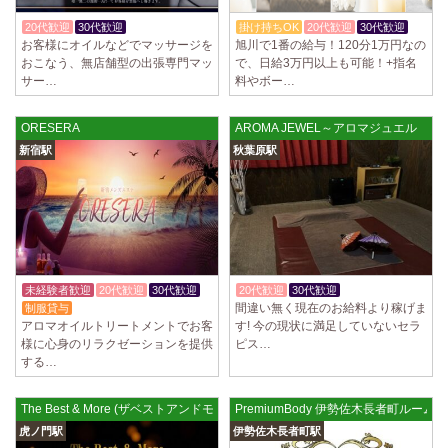
20代歓迎
30代歓迎
入店祝金あり
掛け持ちOK
20代歓迎
30代歓迎
お客様にオイルなどでマッサージを
旭川で1番の給与！120分1万円なの
おこなう、無店舗型の出張専門マッ
で、日給3万円以上も可能！+指名
サー…
料やボー…
ORESERA
AROMA JEWEL～アロマジュエル
新宿駅
秋葉原駅
未経験者歓迎
20代歓迎
30代歓迎
20代歓迎
30代歓迎
体験入店OK
間違い無く現在のお給料より稼げま
制服貸与
アロマオイルトリートメントでお客
す! 今の現状に満足していないセラ
様に心身のリラクゼーションを提供
ピス…
する…
The Best & More (ザベストアンドモア) 虎ノ門ルーム
PremiumBody 伊勢佐木長者町ルーム
虎ノ門駅
伊勢佐木長者町駅