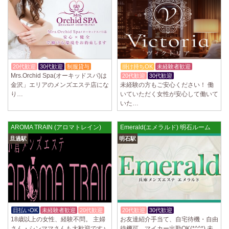
2025/04/02
[千歳烏山駅]
LoveCHU (ラブチュ) 千歳烏山ルーム
やる気のあるセラピスト大募集！ 「本気で稼ぎたい！」「もっと人気セ
ラピストになりたい！」 そんなあなたを全力でサポートします…
2025/03/31
[八王子駅]
Diamond～ダイヤモンド～
20代歓迎
30代歓迎
制服貸与
掛け持ちOK
未経験者歓迎
只今NEW OPENにつきセラピストが不足しています！ 今後も新規出店が
Mrs.Orchid Spa(オーキッドスパ)は
20代歓迎
30代歓迎
続くため、一緒に働いてくれるセラピストを大募集します！ 女性…
金沢」エリアのメンズエステ店にな
未経験の方もご安心ください！ 働
り…
いていただく女性が安心して働いて
2025/03/29
[自由が丘駅]
いた…
LIVSPA (リブスパ) 自由が丘ルーム
当店の募集は嘘偽り等なく、記載通りにしっかりお給料をお支払いさせ
AROMA TRAIN (アロマトレイン)
Emerald(エメラルド) 明石ルーム
ていただきます。 とても働きやすいお店作りを心がけております…
旦過駅
明石駅
2025/03/29
[川崎駅]
LIVSPA (リブスパ) 川崎ルーム
当店の募集は嘘偽り等なく、記載通りにしっかりお給料をお支払いさせ
ていただきます。 とても働きやすいお店作りを心がけております…
2025/03/29
[蒲田駅]
日払いOK
未経験者歓迎
20代歓迎
20代歓迎
30代歓迎
体験入店OK
LIVSPA (リブスパ) 蒲田ルーム
18歳以上の女性、経験不問。 主婦
お友達紹介手当て、自宅待機・自由
当店の募集は嘘偽り等なく、記載通りにしっかりお給料をお支払いさせ
さん・シンママさんも大歓迎です♪
待機可、マイカー出勤OK(*^^*) 未