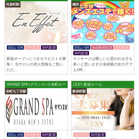
河原町駅
梅田
日払いOK
20代歓迎
30代歓迎
日払いOK
未経験者歓迎
20代歓迎
体験入店OK
30代歓迎
新規オープンにつきセラピスト大募
マッサージは難しいと思われる方も
集！ 当サロンの求人情報をご覧い
多いと思いますが未経験の女の子で
ただ…
も1時…
GRAND SPA (グランスパ) 谷町ルーム
LEXY 新栄ルーム
谷町九丁目駅
新栄町駅
日払いOK
20代歓迎
30代歓迎
20代歓迎
30代歓迎
入店祝金あり