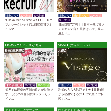
日払いOK
20代歓迎
30代歓迎
日払いOK
掛け持ちOK
20代歓迎
“Osaka Men's Esthe W SECRET(ダ
30代歓迎
ブルシークレット)”は個室空間でオ
日給目安7万円！！日本一稼げるメ
イルマ…
ンズエステ店！ 風俗はいや、飲み
屋より…
Elbias～エルビアス 小倉店
VISAGE (ヴィサージュ)
香春口三萩野駅
大通駅
未経験者歓迎
30代歓迎
40代歓迎
日払いOK
20代歓迎
30代歓迎
業界では圧倒的客層の良さが特徴で
副業の方も大歓迎です★ 1日4時間
す。 安心の研修制度やシフトもラ
から勤務できる方★ ご気軽にご相
イフ…
談くだ…
エステティックマフィア
ぼくのエステ 小山ルーム