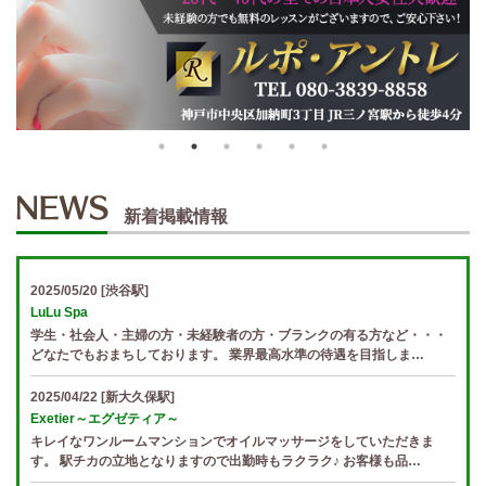
新着掲載情報
2025/05/20
[渋谷駅]
LuLu Spa
学生・社会人・主婦の方・未経験者の方・ブランクの有る方など・・・
どなたでもおまちしております。 業界最高水準の待遇を目指しま…
2025/04/22
[新大久保駅]
Exetier～エグゼティア～
キレイなワンルームマンションでオイルマッサージをしていただきま
す。 駅チカの立地となりますので出勤時もラクラク♪ お客様も品…