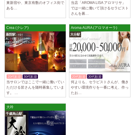
東新宿や、東京有数のオフィス街で
当店「AROMA LISA アロマリサ」
ある…
では一緒に働いて頂けるセラピスト
さんを募…
Crea (クレア)
Aroma AURA (アロマオーラ)
薬院駅
大分駅
20代歓迎
30代歓迎
体験入店OK
20代歓迎
30代歓迎
体験入店OK
当サロンではここで一緒に働いてい
何よりも、セラピストさんが、働き
ただける皆さんを随時募集していま
やすい環境作りを一番に考え、作っ
す。 …
たお…
大吟
千歳烏山駅