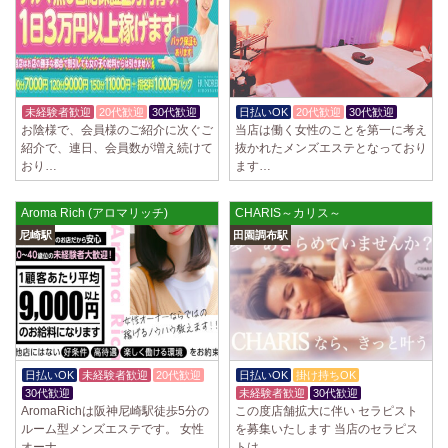
2025/04/02
[千歳烏山駅]
LoveCHU (ラブチュ) 千歳烏山ルーム
やる気のあるセラピスト大募集！ 「本気で稼ぎたい！」「もっと人気セ
ラピストになりたい！」 そんなあなたを全力でサポートします…
2025/03/31
[八王子駅]
未経験者歓迎
20代歓迎
30代歓迎
日払いOK
20代歓迎
30代歓迎
Diamond～ダイヤモンド～
お陰様で、会員様のご紹介に次ぐご
当店は働く女性のことを第一に考え
只今NEW OPENにつきセラピストが不足しています！ 今後も新規出店が
紹介で、連日、会員数が増え続けて
抜かれたメンズエステとなっており
続くため、一緒に働いてくれるセラピストを大募集します！ 女性…
おり…
ます…
2025/03/29
[自由が丘駅]
Aroma Rich (アロマリッチ)
CHARIS～カリス～
LIVSPA (リブスパ) 自由が丘ルーム
尼崎駅
田園調布駅
当店の募集は嘘偽り等なく、記載通りにしっかりお給料をお支払いさせ
ていただきます。 とても働きやすいお店作りを心がけております…
2025/03/29
[川崎駅]
LIVSPA (リブスパ) 川崎ルーム
当店の募集は嘘偽り等なく、記載通りにしっかりお給料をお支払いさせ
ていただきます。 とても働きやすいお店作りを心がけております…
日払いOK
未経験者歓迎
20代歓迎
日払いOK
掛け持ちOK
30代歓迎
未経験者歓迎
30代歓迎
2025/03/29
[蒲田駅]
AromaRichは阪神尼崎駅徒歩5分の
この度店舗拡大に伴い セラピスト
LIVSPA (リブスパ) 蒲田ルーム
ルーム型メンズエステです。 女性
を募集いたします 当店のセラピス
当店の募集は嘘偽り等なく、記載通りにしっかりお給料をお支払いさせ
オーナ…
トは…