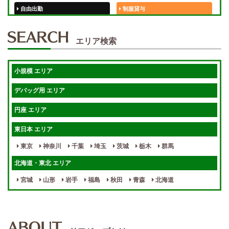
自由出勤
制服貸与
50代歓迎
未経験歓迎
エリア検索
体験入店OK
週1日～
短期OK
入店祝金あり
小規模 エリア
週1～OK
健全店で安心！
デバッグ用 エリア
待機保証あり
個別待機
円座 エリア
宿泊相談可
保証制度完備
東日本 エリア
指名料100％バック！
寮完備
東京
神奈川
千葉
埼玉
茨城
栃木
群馬
女性スタッフがいる！
終電後店泊OK
北海道・東北 エリア
最低保証制度あり
ノルマなし
宮城
山形
岩手
福島
秋田
青森
北海道
週１～OK
自宅待機OK
北陸・東海 エリア
週1~OK
短期バイトOK
三重
富山
山梨
岐阜
愛知
新潟
石川
福井
長野
静岡