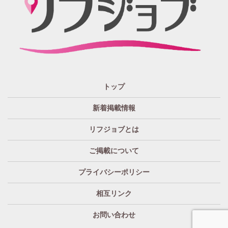
広告!?まで興味のある方もただ眺めてるだけ、という通り
すがりの方へも！もっとkhaosな情報たちを掲載する場所
が欲しい！というお客様の要望を実現、もっと広く発信
したい・伝えたいそんな思いからリフジョブは生まれま
した。
「リフジョブ」はどのようにして今日に至るの？
人と人・地域をつなぎ「相互の良かった」の思いのため
トップ
に、リフジョブは地域情報発信サービスを2016年10月よ
り開始いたしました。
新着掲載情報
「リフジョブ」は無料広告？
リフジョブとは
いいえ、リフジョブは収益広告として運営されておりま
す。
ご掲載について
「リフジョブ」へはどのぐらいのアクセスがある
プライバシーポリシー
の？
求人情報はもちろん、地域密着型広告や特殊な広告まで
相互リンク
様々なジャンルからの広告を掲載しています。外部から
ご新規のアクセスも勿論ありますが、例えば＜①既存店
お問い合わせ
舗の運営関係者様＞や＜②これから新しく開店を希望す