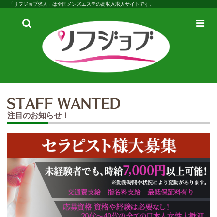
「リフジョブ求人」は全国メンズエステの高収入求人サイトです。
検
メ
索
ニ
ュ
ー
注目のお知らせ！