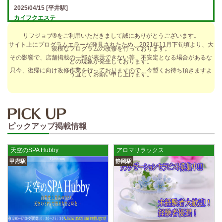
2025/04/15
[平井駅]
カイフクエステ
オプションフルバック＆引かれものなし！ 全額日払い＆最低時給保証あ
リフジョブ®をご利用いただきまして誠にありがとうございます。
り♪ 日給5万円以上可！人によっては10万円も★ 全額日払い＆…
サイト上にプログラムエラーが発見されたため、2021年11月下旬頃より、大
規模なプログラムの改修を行っております。
2025/04/14
[小倉駅]
その影響で、店舗掲載の一部が表示できない等、不安定となる場合があるな
どの現象が発生しております。
The Ritz cache (ザ リッツ カシェ)
只今、復帰に向け改修作業を行っておりますので、今暫くお待ち頂きますよ
う宜しくお願い申し上げます。
歩合率・RANK昇格制度 給与保証・アリバイ対策・送迎など、 快適なお
仕事をサポートする待遇をそろえております！ 雑費等、経費負…
2025/04/14
[春日井駅]
sirena (シレーナ) 春日井ルーム
ピックアップ掲載情報
制服あり、ノルマ、罰金なし 高額報酬が稼げるだけでなく、高待遇や手
厚い福利厚生を完備しております！ぜひご活用ください♪ 指名…
天空のSPA Hubby
アロマリラックス
2025/04/12
[伏見駅]
甲府駅
静岡駅
sirena (シレーナ) 錦ルーム
制服あり、ノルマ、罰金なし 高額報酬が稼げるだけでなく、高待遇や手
厚い福利厚生を完備しております！ぜひご活用ください♪ 指名…
2025/04/09
[藤が丘駅]
sirena (シレーナ) 名東ルーム