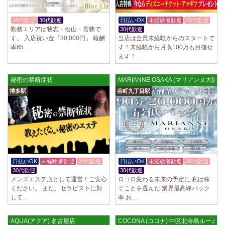
20代歓迎
30代歓迎
入店祝金あり
日払いOK
未経験者歓迎
20代歓迎
勤務エリアは牧志・松山・若狭で
30代歓迎
す。 入店祝い金『30,000円』 報酬
当店は全員未経験からのスタートで
率65…
す！未経験から月収100万も目指せ
ます！…
秘密の禁断症状
MARIANNE OSAKA (マリアンヌ大阪)
博多駅
谷町九丁目駅
日払いOK
未経験者歓迎
20代歓迎
日払いOK
未経験者歓迎
20代歓迎
30代歓迎
30代歓迎
メンズエステ店として運営！ご安心
ロコロ変わる未来の予定に 私は稼
ください。 また、セラピストに対
ぐことを選んだ 業界最高峰バック
して…
率 お…
AQUA(アクア) 名古屋店
COCONA (ココナ) 中区北寺島ルーム