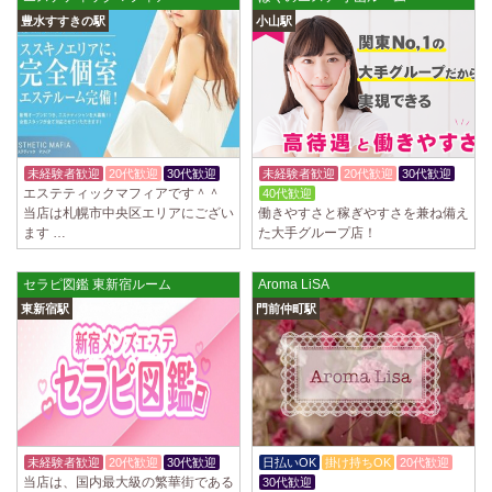
豊水すすきの駅
小山駅
未経験者歓迎
20代歓迎
30代歓迎
未経験者歓迎
20代歓迎
30代歓迎
エステティックマフィアです＾＾
40代歓迎
当店は札幌市中央区エリアにござい
働きやすさと稼ぎやすさを兼ね備え
ます …
た大手グループ店！
セラピ図鑑 東新宿ルーム
Aroma LiSA
東新宿駅
門前仲町駅
未経験者歓迎
20代歓迎
30代歓迎
日払いOK
掛け持ちOK
20代歓迎
当店は、国内最大級の繁華街である
30代歓迎