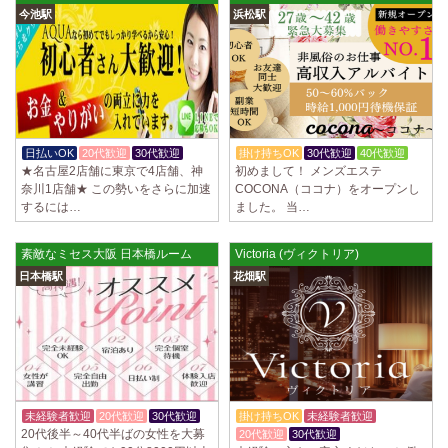
今池駅
浜松駅
日払いOK
20代歓迎
30代歓迎
掛け持ちOK
30代歓迎
40代歓迎
★名古屋2店舗に東京で4店舗、神
初めまして！ メンズエステ
奈川1店舗★ この勢いをさらに加速
COCONA（ココナ）をオープンし
するには…
ました。 当…
素敵なミセス大阪 日本橋ルーム
Victoria (ヴィクトリア)
日本橋駅
花畑駅
未経験者歓迎
20代歓迎
30代歓迎
掛け持ちOK
未経験者歓迎
20代後半～40代半ばの女性を大募
20代歓迎
30代歓迎