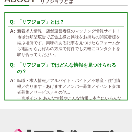
かけもちOK
給与保証あり
リフジョブとは
関西 エリア
店泊可能
送迎あり
大阪
兵庫
京都
滋賀
奈良
和歌山
「リフジョブ」とは？
週1日～OK
ぽっちゃりさん歓迎
九州・沖縄 エリア
新着求人情報・店舗運営者様のマッチング情報サイト！
指名バック率高め
週1・月1～OK
大分
福岡
佐賀
長崎
宮崎
熊本
鹿児島
沖縄
地域分類型広告で広告主様と興味をお持ちの閲覧者様を
結ぶ場所です。興味のある記事を見つけたらフォームか
託児所紹介あり
初心者歓迎
中四国 エリア
ら電話からお好みの方法で何件でも気軽にコンタクトを
資格者優遇
未経験者のみ歓迎
取り合ってください。
岡山
鳥取
広島
島根
山口
徳島
香川
高知
愛媛
宿泊・送迎あり
50代以上歓迎
「リフジョブ」ではどんな情報を見つけられる
の？
経験者優遇
女の子の気持ち最優先!
転職・求人情報／アルバイト・バイト／不動産・住宅情
経験者歓迎
未経験者あり
報／売ります・あげます／メンバー募集／イベント参加
者募集／サービス／その他...
未経験者金着
60代歓迎
一言ポイント あんな情報やこんな情報…本当にいろんな
情報満載!! どんな情報に出会うかなんて… 兎にも角にも
楽しんでいただければGOOD
「リフジョブ」の起源は？ どうしてリフジョブ？
紙面媒体スポーツ紙のあの広告求人情報から意味深長な