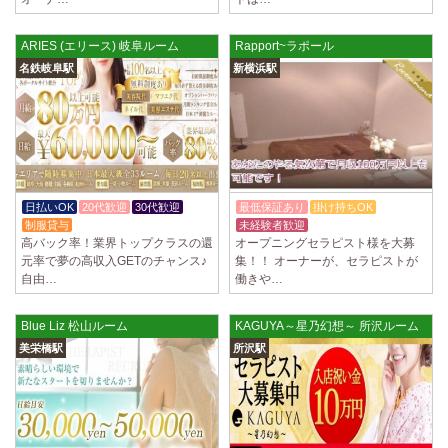
ていただきます。 とても働きやすいお店作りを心がけております…
2025/03/28
[恵比寿駅]
ARIES (エリース) 岐阜ルーム
Rapport~ラポール
大人の隠れ家 恵比寿ルーム
名鉄岐阜駅
新横浜駅
初めまして、大人の隠れ家の女店長です。 当店では業界の闇である講習
時のセクハラを撲滅するために女店長または在籍セラピストが講…
2025/03/28
[渋谷駅]
大人の隠れ家 渋谷ルーム
初めまして、大人の隠れ家の女店長です。 当店では業界の闇である講習
時のセクハラを撲滅するために女店長または在籍セラピストが講…
日払いOK
20代歓迎
30代歓迎
最低保証あり
掛け持ちOK
制服貸与
未経験者歓迎
2025/03/28
[亀有駅]
高バック率！業界トップクラスの還
オープニングセラピスト様を大募
aroma Angel
元率で夢の高収入GETのチャンス♪
集！！ オーナーが、セラピストが
自由…
働きや…
セラピストさんを大募集しております 完全歩合で50%〜60%以上！！ 掛
け持ちOK、完全個室待機など嬉しい高待遇が盛りだくさんです♪ …
Blue Liz 松山ルーム
KAGUYA～星乃幻想～ 所沢ルーム
2025/03/28
[東海学園前駅]
美栄橋駅
所沢駅
デビルキャット
24時間営業！自由シフトで好きな時間に働ける 未経験者歓迎♪個室待機
でゆっくり自分の好きな事ができます♪ 可愛い制服もご用意して…