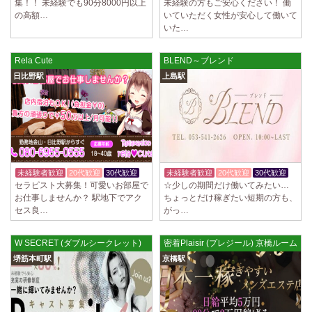
集！！ 未経験でも90分8000円以上
未経験の方もご安心ください！ 働
の高額…
いていただく女性が安心して働いて
いた…
Rela Cute
BLEND～ブレンド
日比野駅
上島駅
未経験者歓迎
20代歓迎
30代歓迎
未経験者歓迎
20代歓迎
30代歓迎
セラピスト大募集！可愛いお部屋で
☆少しの期間だけ働いてみたい…
お仕事しませんか？ 駅地下でアク
ちょっとだけ稼ぎたい短期の方も、
セス良…
がっ…
W SECRET (ダブルシークレット)
密着Plaisir (プレジール) 京橋ルーム
堺筋本町駅
京橋駅