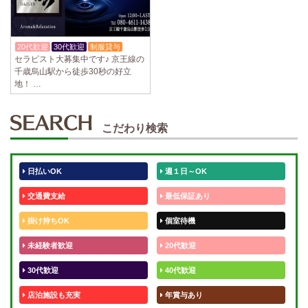
20代歓迎
30代歓迎
制服貸与
セラピスト大募集中です♪ 京王線の
千歳烏山駅から徒歩30秒の好立
地！ …
こだわり検索
日払いOK
週１日～OK
交通費支給
最低保証あり
掛け持ちOK
個室待機
未経験者歓迎
20代歓迎
30代歓迎
40代歓迎
店泊施設も充実
年賞与あり