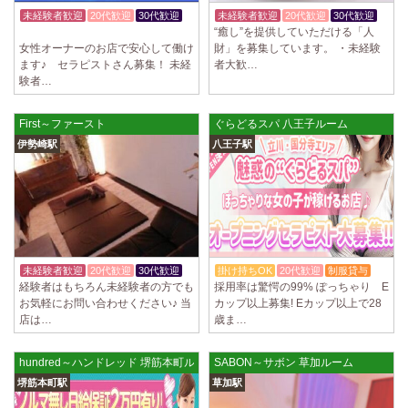
制服あり、ノルマ、罰金なし 高額報酬が稼げるだけでなく、高待遇や手
未経験者歓迎
20代歓迎
30代歓迎
未経験者歓迎
20代歓迎
30代歓迎
厚い福利厚生を完備しております！ぜひご活用ください♪ 指名…
“癒し”を提供していただける「人
週1日～OK
女性オーナーのお店で安心して働け
財」を募集しています。 ・未経験
2025/04/08
[勝川駅]
ます♪ セラピストさん募集！ 未経
者大歓…
Cat’s (キャッツ)
験者…
18歳以上（高校生不可） オープンニングセラピストさん大募集！ 営業時
間内でいつでも可能。 交通費支給あり 一緒に働いてくださ…
First～ファースト
ぐらどるスパ 八王子ルーム
2025/04/05
[日本橋駅]
伊勢崎駅
八王子駅
Aroma de Banana (あろばな)
オープンにつきセラピスト大募集！！ 求人探しに苦労されている貴方様
に朗報です！ 当店では講習制度を徹底しています。 セクハラ…
2025/04/04
[吉祥寺駅]
LoveCHU (ラブチュ) 吉祥寺ルーム
やる気のあるセラピスト大募集！ 「本気で稼ぎたい！」「もっと人気セ
未経験者歓迎
20代歓迎
30代歓迎
掛け持ちOK
20代歓迎
制服貸与
ラピストになりたい！」 そんなあなたを全力でサポートします…
経験者はもちろん未経験者の方でも
採用率は驚愕の99% ぽっちゃり E
お気軽にお問い合わせください♪ 当
カップ以上募集! Eカップ以上で28
店は…
歳ま…
2025/04/04
[渋谷駅]
LoveCHU (ラブチュ) 渋谷ルーム
やる気のあるセラピスト大募集！ 「本気で稼ぎたい！」「もっと人気セ
hundred～ハンドレッド 堺筋本町ルーム
SABON～サボン 草加ルーム
ラピストになりたい！」 そんなあなたを全力でサポートします…
堺筋本町駅
草加駅