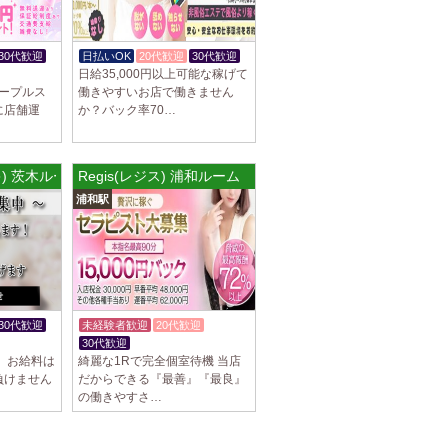
30代歓迎
日払いOK
20代歓迎
30代歓迎
日給35,000円以上可能な稼げて
メープルス
働きやすいお店で働きません
に店舗運
か？バック率70…
ダキ) 茨木ルーム
Regis(レジス) 浦和ルーム
浦和駅
30代歓迎
未経験者歓迎
20代歓迎
30代歓迎
体験入店OK
 お給料は
綺麗な1Rで完全個室待機 当店
負けません
だからできる『最善』『最良』
の働きやすさ…