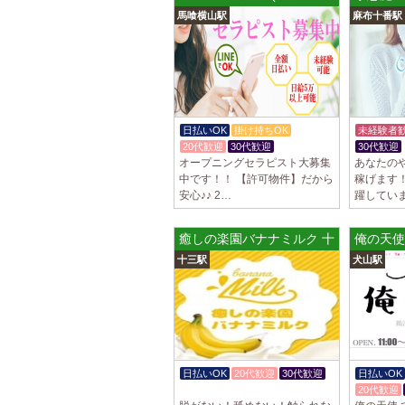
馬喰横山駅
麻布十番駅
日払いOK
掛け持ちOK
未経験者
20代歓迎
30代歓迎
30代歓迎
オープニングセラピスト大募集
あなたの
中です！！ 【許可物件】だから
稼げます！
安心♪♪ 2…
躍してい
癒しの楽園バナナミルク 十三ルーム
俺の天使
十三駅
犬山駅
日払いOK
20代歓迎
30代歓迎
日払いOK
体験入店OK
20代歓迎