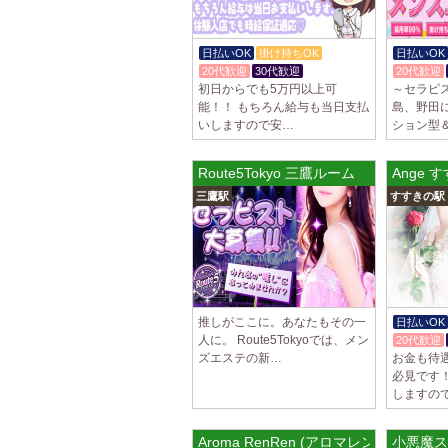
日払いOK
掛け持ちOK
日払いOK
20代歓迎
30代歓迎
20代歓迎
初日からでも5万円以上可
～セラピ
能！！ もちろん給与も当日支払
島、野田
いしますので安…
ション型
Route5Tokyo 三鷹ルーム
Ange
三鷹駅
すすきの駅
推しがここに。あなたもその一
日払いOK
人に。 Route5Tokyoでは、メン
20代歓迎
ズエステの新…
お金も待
必見です
しますの
Aroma RenRen (アロマレンレン) 馬
小悪魔ス