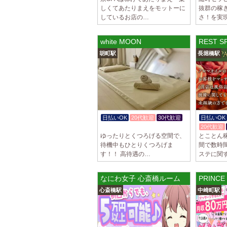
しくてあたりまえをモットーに
抜群の稼
しているお店の…
さ！を実
white MOON
REST 
胡町駅
長堀橋駅
日払いOK
20代歓迎
30代歓迎
日払いOK
体験入店OK
20代歓迎
ゆったりとくつろげる空間で、
とことん
待機中もひとりくつろげま
間で数時
す！！ 高待遇の…
ステに関
なにわ女子 心斎橋ルーム
PRINC
心斎橋駅
中崎町駅