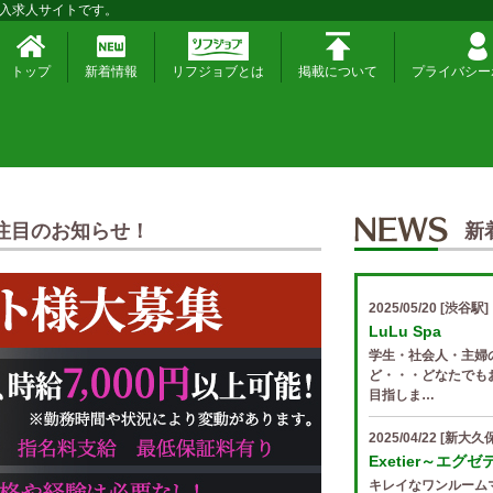
入求人サイトです。
トップ
新着情報
リフジョブとは
掲載について
プライバシー
注目のお知らせ！
新
2025/05/20
[渋谷駅]
LuLu Spa
学生・社会人・主婦
ど・・・どなたでも
目指しま…
2025/04/22
[新大久保
Exetier～エグ
キレイなワンルーム