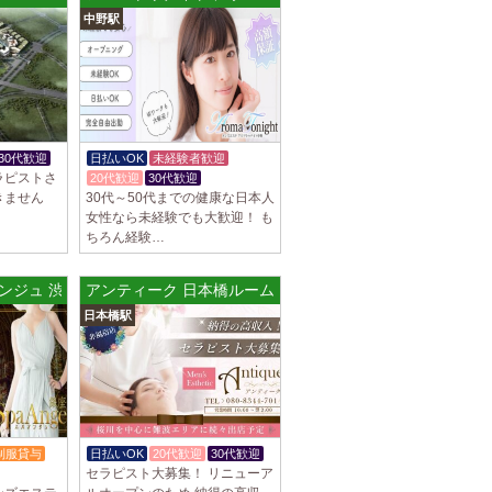
中野駅
谷ルーム
隠れ家の女店長です。 当店では業界の闇であ
を撲滅するために女店長または在籍セラピス
30代歓迎
日払いOK
未経験者歓迎
ラピストさ
20代歓迎
30代歓迎
きません
30代～50代までの健康な日本人
女性なら未経験でも大歓迎！ も
集しております 完全歩合で50%〜60%以
ちろん経験…
K、完全個室待機など嬉しい高待遇が盛りだく
アンジュ 渋谷ルーム
アンティーク 日本橋ルーム
園前駅]
日本橋駅
フトで好きな時間に働ける 未経験者歓迎♪個
分の好きな事ができます♪ 可愛い制服もご用
制服貸与
日払いOK
20代歓迎
30代歓迎
セラピスト大募集！ リニューア