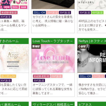
2025/03/29
[自由が丘
LIVSPA (リブ
未経験者歓迎
日払いOK
20代歓迎
30代歓迎
30代歓迎
40代歓迎
当店の募集は嘘偽り
セラピストさんの安全を最優先
30代歓迎
体験入店OK
いさせていただきま
スト募集～ 梅田、福
に考え、 求人情報に嘘・偽りな
40代以上のセラピス
ります…
にルームを構えるマン
いお給料を…
まだまだ輝けます。 
＆出…
方でも女性ス…
2025/03/29
[川崎駅]
LIVSPA (リブス
 すすきのルーム
Love Touch～ラブタッチ～
Neftys (ネフティス
当店の募集は嘘偽り
豊橋駅
小倉駅
いさせていただきま
ります…
2025/03/29
[蒲田駅]
LIVSPA (リブス
当店の募集は嘘偽り
いさせていただきま
掛け持ちOK
未経験者歓迎
20代歓迎
日払いOK
20代歓迎
ります…
30代歓迎
30代歓迎
体験入店OK
遇も妥協したくない方
オープニングスタッフで、一緒
働きやすさを大切に
2025/03/28
[恵比寿駅
！ スキルに応じて昇給
に頑張ってくれる素敵な女性を
♪ Neftysでは、セ
でモ…
募集してます…
安心して働き…
大人の隠れ家 恵
初めまして、大人の
る講習時のセクハラ
喰横山ルーム
パ 麻布ルーム
ヴィラーグスパ 相模原ルーム
ピアネス