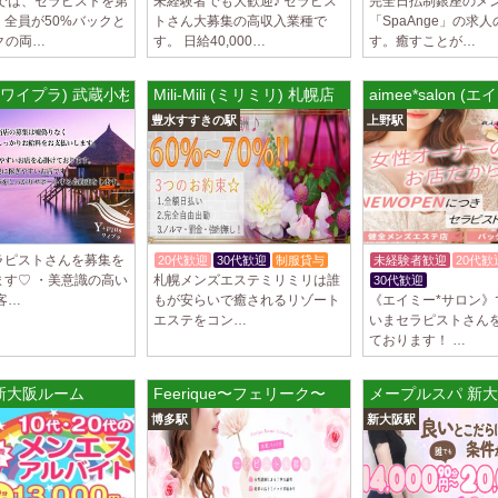
 では、セラピストを第
未経験者でも大歓迎♪ セラピス
完全日払制銀座のメ
、全員が50%バックと
トさん大募集の高収入業種で
「SpaAnge」の求
クの両…
す。 日給40,000…
す。癒すことが…
us (ワイプラ) 武蔵小杉ルーム
Mili-Mili (ミリミリ) 札幌店
aimee*salon 
豊水すすきの駅
上野駅
ラピストさんを募集を
20代歓迎
30代歓迎
制服貸与
未経験者歓迎
20代歓
ます♡ ・美意識の高い
札幌メンズエステミリミリは誰
30代歓迎
体験入店O
客…
もが安らいで癒されるリゾート
《エイミー*サロン》
エステをコン…
いまセラピストさん
ております！ …
ム
s 新大阪ルーム
Feerique〜フェリーク〜
メープルスパ 新
博多駅
新大阪駅