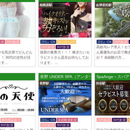
トが講…
相模原駅
会津若松駅
2025/03/28
[渋谷駅]
大人の隠れ家 渋
初めまして、大人の
る講習時のセクハラ
トが講…
歓迎
20代歓迎
日払いOK
掛け持ちOK
日払いOK
20代歓迎
高給与レア求人！セ
20代歓迎
30代歓迎
2025/03/28
[亀有駅]
やる気次第でどんどん
抜群の集客力！！！ 稼ぎたいセ
ん最優先のお店で働
aroma Angel
！ 30代の女性が活
ラピストさん是非お待ちしてお
か？ 未経験の方…
セラピストさんを大募
ます…
ります。 …
上！！ 掛け持ちO
さんです♪ …
長野 UNDER SPA（アンダースパ）
SpaAnge～スパ
2025/03/28
[東海学
長野駅
渋谷駅
デビルキャット
24時間営業！自由シ
室待機でゆっくり自
意して…
最低保証あり
日払いOK
未経験者歓迎
20代歓迎
30代歓迎
30代歓迎
20代歓迎
30代歓迎
体験入店OK