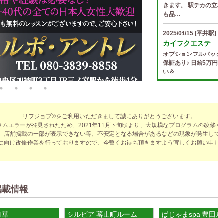
きます。 駅チカの立
も品…
2025/04/15
[平井駅]
カイフクエステ
オプションフルバッ
保証あり♪ 日給5万
い＆…
2025/04/14
[小倉駅]
The Ritz cach
歩合率・RANK昇格
リフジョブ®をご利用いただきまして誠にありがとうございます。
適なお仕事をサポー
ラムエラーが発見されたため、2021年11月下旬頃より、大規模なプログラムの改修
費負…
、店舗掲載の一部が表示できない等、不安定となる場合があるなどの現象が発生し
に向け改修作業を行っておりますので、今暫くお待ち頂きますよう宜しくお願い申
2025/04/14
[春日井駅
sirena (シレー
制服あり、ノルマ、
遇や手厚い福利厚生
指名…
掲載情報
2025/04/12
[伏見駅]
和華
シルビア 蕃山町ルーム
ぱじゃまspa 豊
sirena (シレー