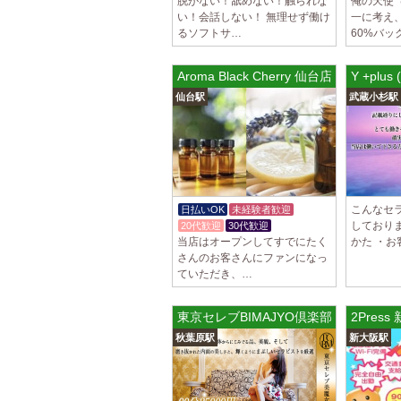
脱がない！舐めない！触られな
俺の天使
い！会話しない！ 無理せず働け
一に考え
るソフトサ…
60%バッ
Aroma Black Cherry 仙台店
Y +pl
仙台駅
武蔵小杉駅
こんなセ
日払いOK
未経験者歓迎
しており
20代歓迎
30代歓迎
当店はオープンしてすでにたく
かた ・お
さんのお客さんにファンになっ
ていただき、…
東京セレブBIMAJYO倶楽部 秋葉原ルー
2Pres
秋葉原駅
新大阪駅