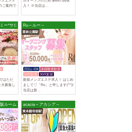
ンズエステ
ルオープンのため 納得の高収
人のご案内で
入！ ※当店は…
(エイミー*サロン) 上野ルーム
Ru～ルー～
栗林公園駅
迎
日払いOK
未経験者歓迎
K
20代歓迎
30代歓迎
ではただ
新規メンズエステ求人！ はじめ
を大募集し
まして♡「Ru」と申します(^^)/
当店は新…
大阪ルーム
acacia～アカシア～
東本願寺前駅