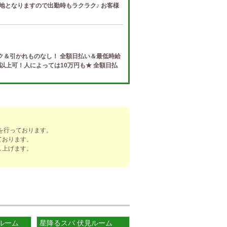
地となりますので出勤時もラクラク♪ お客様
ク＆引かれものなし！ 全額日払い＆最低時給
円以上可！人によっては10万円も★ 全額日払
e (ザ リッツ カシェ)
制度 給与保証・アリバイ対策・送迎など、 快
トする待遇をそろえております！ 雑費等、経
を行っております。
ております。
し上げます。
]
ナ) 春日井ルーム
罰金なし 高額報酬が稼げるだけでなく、高待
を完備しております！ぜひご活用ください♪
田ルーム
星降るスパ 伏見ルーム
ナ) 錦ルーム