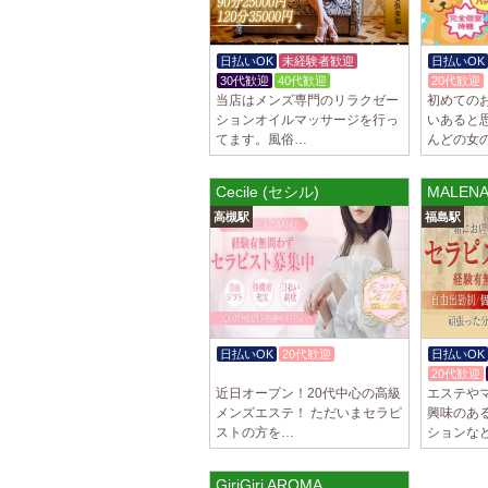
日払いOK
未経験者歓迎
日払いOK
30代歓迎
40代歓迎
20代歓迎
当店はメンズ専門のリラクゼー
初めての
ションオイルマッサージを行っ
いあると
てます。風俗…
んどの女
Cecile (セシル)
MALEN
高槻駅
福島駅
日払いOK
20代歓迎
日払いOK
体験入店OK
20代歓迎
近日オープン！20代中心の高級
エステや
メンズエステ！ ただいまセラピ
興味のあ
ストの方を…
ションな
GiriGiri AROMA