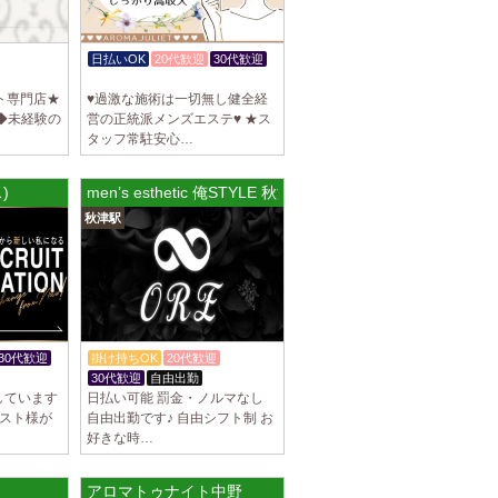
駅]
スパ) 自由が丘ルーム
日払いOK
20代歓迎
30代歓迎
等なく、記載通りにしっかりお給料をお支払
入店祝金あり
す。 とても働きやすいお店作りを心がけてお
ト専門店★
♥過激な施術は一切無し健全経
◆未経験の
営の正統派メンズエステ♥ ★ス
タッフ常駐安心…
パ) 川崎ルーム
)
men’s esthetic 俺STYLE 秋津ルーム
等なく、記載通りにしっかりお給料をお支払
秋津駅
す。 とても働きやすいお店作りを心がけてお
パ) 蒲田ルーム
等なく、記載通りにしっかりお給料をお支払
す。 とても働きやすいお店作りを心がけてお
30代歓迎
掛け持ちOK
20代歓迎
30代歓迎
自由出勤
しています
日払い可能 罰金・ノルマなし
]
ラピスト様が
自由出勤です♪ 自由シフト制 お
好きな時…
比寿ルーム
隠れ家の女店長です。 当店では業界の闇であ
を撲滅するために女店長または在籍セラピス
アロマトゥナイト中野