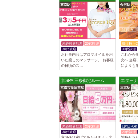
東京駅
金沢駅
未経験者歓迎
20代歓迎
掛け持ちO
30代歓迎
体験入店OK
30代歓迎
お仕事内容はアロマオイルを用
これから
いた癒しのマッサージ。 お客様
女へ 当
の日頃のス…
によりも
京SPA 三条御池ルーム
エターナ
京都市役所前駅
三宮駅
未経験者歓迎
20代歓迎
日払いOK
30代歓迎
20代歓迎
京SPAは稼げてあたりまえ・楽
随時セラピ