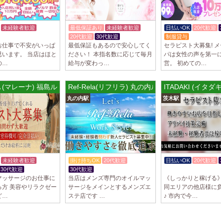
未経験者歓迎
最低保証あり
未経験者歓迎
日払いOK
20代歓迎
体験入店OK
20代歓迎
30代歓迎
制服貸与
お仕事で不安がいっぱ
最低保証もあるので安心してく
セラピスト大募集! 
思います。 当店はほと
ださい！ 本指名数に応じて毎月
パは女性の声を第一
の…
給与が変わっ…
営。 初めての…
A (マレーナ) 福島ルーム
Ref-Rela(リフリラ) 丸の内ルーム
ITADAKI (イタ
丸の内駅
茨木駅
未経験者歓迎
掛け持ちOK
20代歓迎
日払いOK
20代歓迎
30代歓迎
30代歓迎
体験入店OK
マッサージのお仕事に
当店はメンズ専門のオイルマッ
《しっかりと稼げる》
る方 美容やリラクゼー
サージをメインとするメンズエ
同エリアの他店様に
ど…
ステ店です …
♪ 市内で今…