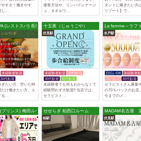
ぎやすさ！働きやす
接客方法や、リンパドレナージ
タントに稼ぎたい方
LoveCHU (ラ
現し…
ュ、タオルワ…
リゾート】で…
やる気のあるセラピ
人気セラピストにな
ます…
SPA (レストスパ) 長堀橋ルーム
十五夜（じゅうごや）
La femme～ラ
伏見駅
水戸駅
2025/04/04
[渋谷駅]
LoveCHU (ラ
やる気のあるセラピ
人気セラピストにな
ます…
未経験者歓迎
未経験者歓迎
20代歓迎
日払いOK
未経験者歓
2025/04/02
[千歳烏山
30代歓迎
30代歓迎
40代歓迎
20代歓迎
30代歓迎
LoveCHU (ラ
稼ぎたい方、空いた時
未経験者でも何もわからなくて
セラピストさん募集中
やる気のあるセラピ
間だけ働きたい方、エ
経験問わず大歓迎!! 当店では、
の70％バックのお店
人気セラピストにな
する…
セラピスト…
今までのメ…
ます…
E (プリンス) 梅田ルーム
せせらぎ 柏西口ルーム
MADAM名古屋 
2025/03/31
[八王子駅
Diamond～ダ
柏駅
伏見駅
只今NEW OPEN
出店が続くため、一
す！ 女性…