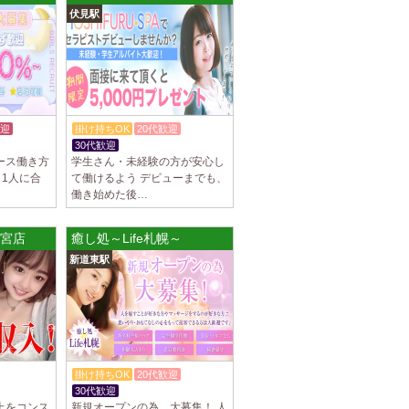
伏見駅
罰金なし 高額報酬が稼げるだけでなく、高待
を完備しております！ぜひご活用ください♪
]
ナ) 名東ルーム
罰金なし 高額報酬が稼げるだけでなく、高待
迎
掛け持ちOK
20代歓迎
を完備しております！ぜひご活用ください♪
30代歓迎
ース働き方
学生さん・未経験の方が安心し
、1人に合
て働けるよう デビューまでも、
働き始めた後…
不可） オープンニングセラピストさん大募集！
大宮店
癒し処～Life札幌～
も可能。 交通費支給あり 一緒に働いてくだ
新道東駅
]
na (あろばな)
ピスト大募集！！ 求人探しに苦労されている
 当店では講習制度を徹底しています。 セクハ
掛け持ちOK
20代歓迎
30代歓迎
体験入店OK
]
上をコンス
新規オープンの為、大募集！ 人