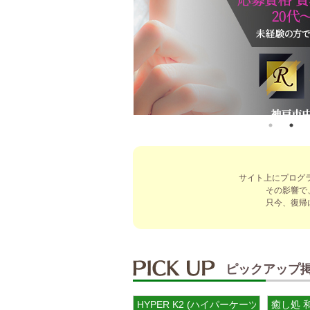
サイト上にプログ
その影響で
只今、復帰
ピックアップ
HYPER K2 (ハイパーケーツー)
癒し処 