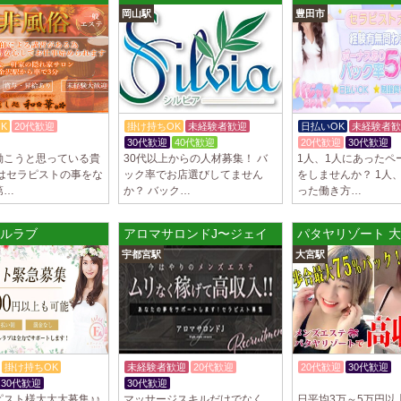
岡山駅
豊田市
制服あり、ノルマ、
遇や手厚い福利厚生
指名…
2025/04/09
[藤が丘駅
sirena (シレー
制服あり、ノルマ、
K
20代歓迎
掛け持ちOK
未経験者歓迎
日払いOK
未経験者歓
遇や手厚い福利厚生
30代歓迎
40代歓迎
20代歓迎
30代歓迎
指名…
働こうと思っている貴
30代以上からの人材募集！ バ
1人、1人にあったペ
店はセラピストの事をな
ック率でお店選びしてません
をしませんか？ 1人
2025/04/08
[勝川駅]
第…
か？ バック…
った働き方…
Cat’s (キャッツ)
18歳以上（高校生
ルラブ
アロマサロンドJ〜ジェイ
パタヤリゾート 
営業時間内でいつで
宇都宮駅
大宮駅
さ…
2025/04/05
[日本橋駅
Aroma de Bana
オープンにつきセラ
貴方様に朗報です！
ラ…
掛け持ちOK
未経験者歓迎
20代歓迎
20代歓迎
30代歓迎
30代歓迎
30代歓迎
入店祝金あり
2025/04/04
[吉祥寺駅
スト様大大大募集♪♪
マッサージスキルだけでなく、
日平均3万～5万円以