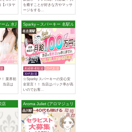
は【パタヤ
を癒すことが好きな方やマッサ
ブチュ) 吉祥寺ルーム
ージをする…
スト大募集！ 「本気で稼ぎたい！」「もっと
りたい！」 そんなあなたを全力でサポートし
ファーム 水戸ルーム
Sparky～スパーキー 名駅ルーム
名古屋駅
ブチュ) 渋谷ルーム
スト大募集！ 「本気で稼ぎたい！」「もっと
りたい！」 そんなあなたを全力でサポートし
迎
未経験者歓迎
20代歓迎
駅]
30代歓迎
ブチュ) 千歳烏山ルーム
！ 業界初
☆Sparky スパーキーの安心安
スト大募集！ 「本気で稼ぎたい！」「もっと
。 当店は
全宣言！！ 当店はバック率が高
りたい！」 そんなあなたを全力でサポートし
いのでお客…
栄店
Aroma Juliet (アロマジュリエット)
]
イヤモンド～
品川駅
につきセラピストが不足しています！ 今後も新規
緒に働いてくれるセラピストを大募集しま