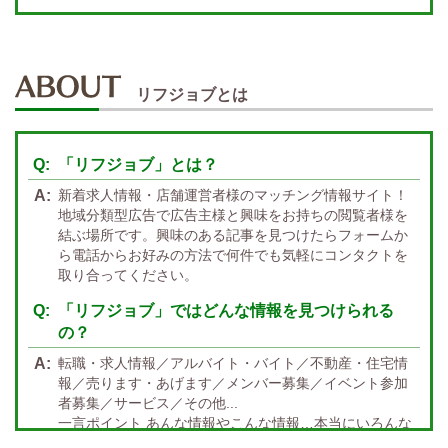
週１～OK
自宅待機OK
北陸・東海 エリア
週1~OK
短期バイトOK
三重
富山
山梨
岐阜
愛知
新潟
石川
福井
長野
静岡
かけもちOK
給与保証あり
リフジョブとは
関西 エリア
店泊可能
送迎あり
大阪
兵庫
京都
滋賀
奈良
和歌山
「リフジョブ」とは？
週1日～OK
ぽっちゃりさん歓迎
九州・沖縄 エリア
新着求人情報・店舗運営者様のマッチング情報サイト！
指名バック率高め
週1・月1～OK
大分
福岡
佐賀
長崎
宮崎
熊本
鹿児島
沖縄
地域分類型広告で広告主様と興味をお持ちの閲覧者様を
結ぶ場所です。興味のある記事を見つけたらフォームか
託児所紹介あり
初心者歓迎
中四国 エリア
ら電話からお好みの方法で何件でも気軽にコンタクトを
資格者優遇
未経験者のみ歓迎
取り合ってください。
岡山
鳥取
広島
島根
山口
徳島
香川
高知
愛媛
宿泊・送迎あり
50代以上歓迎
「リフジョブ」ではどんな情報を見つけられる
の？
経験者優遇
女の子の気持ち最優先!
転職・求人情報／アルバイト・バイト／不動産・住宅情
経験者歓迎
未経験者あり
報／売ります・あげます／メンバー募集／イベント参加
者募集／サービス／その他...
未経験者金着
60代歓迎
一言ポイント あんな情報やこんな情報…本当にいろんな
情報満載!! どんな情報に出会うかなんて… 兎にも角にも