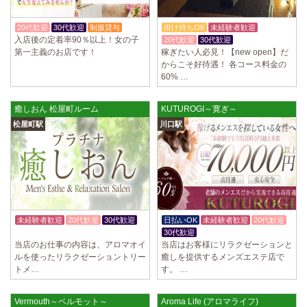
20代歓迎
30代歓迎
制服貸与
掛け持ちOK
未経験者歓迎
入店後の定着率90％以上！女の子
20代歓迎
30代歓迎
第一主義のお店です！
稼ぎたい人必見！【new open】だ
からこそ好待遇！ 各コース料金の
60% …
癒しおん 松屋町ルーム
KUTUROGI～寛ぎ～
松屋町駅
川口駅
未経験者歓迎
20代歓迎
30代歓迎
日払いOK
未経験者歓迎
20代歓迎
入店祝金あり
30代歓迎
当店のお仕事の内容は、アロマオイ
当店はお客様にリラクゼーションと
ルを使ったリラクゼーショントリー
癒しを提供するメンズエステ店で
トメ…
す。 …
Vermouth～ベルモット～
Aroma Life (アロマライフ)