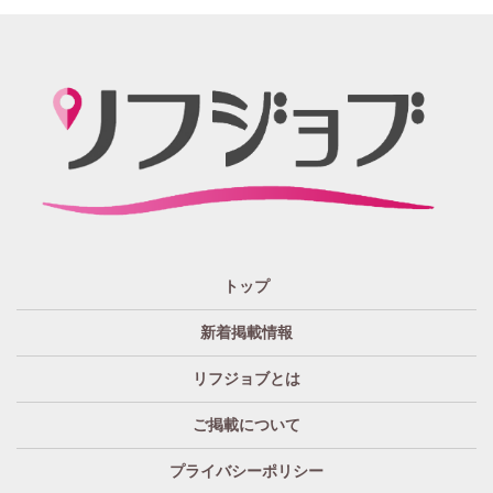
楽しんでいただければGOOD
「リフジョブ」の起源は？ どうしてリフジョブ？
紙面媒体スポーツ紙のあの広告求人情報から意味深長な
広告!?まで興味のある方もただ眺めてるだけ、という通り
すがりの方へも！もっとkhaosな情報たちを掲載する場所
が欲しい！というお客様の要望を実現、もっと広く発信
したい・伝えたいそんな思いからリフジョブは生まれま
した。
「リフジョブ」はどのようにして今日に至るの？
人と人・地域をつなぎ「相互の良かった」の思いのため
トップ
に、リフジョブは地域情報発信サービスを2016年10月よ
り開始いたしました。
新着掲載情報
「リフジョブ」は無料広告？
リフジョブとは
いいえ、リフジョブは収益広告として運営されておりま
す。
ご掲載について
「リフジョブ」へはどのぐらいのアクセスがある
プライバシーポリシー
の？