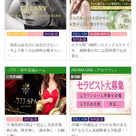
2025/04/02
[千歳烏山駅]
LoveCHU (ラブチュ) 千歳烏山ルーム
やる気のあるセラピスト大募集！ 「本気で稼ぎたい！」「もっと人気セ
ラピストになりたい！」 そんなあなたを全力でサポートします…
2025/03/31
[八王子駅]
掛け持ちOK
20代歓迎
30代歓迎
日払いOK
未経験者歓迎
20代歓迎
Diamond～ダイヤモンド～
体験入店OK
30代歓迎
只今NEW OPENにつきセラピストが不足しています！ 今後も新規出店が
・指名はあるのに歩合が少ない。
ホテル型（梅田）のメンズエステで
続くため、一緒に働いてくれるセラピストを大募集します！ 女性…
・今より多くのお給料を稼ぎたい。
す。 経験者の方には高待遇でお出
・…
迎え…
2025/03/29
[自由が丘駅]
LIVSPA (リブスパ) 自由が丘ルーム
～777～SPA 安城ルーム
AROMA ONE（アロマワン）
当店の募集は嘘偽り等なく、記載通りにしっかりお給料をお支払いさせ
三河安城駅
新宿駅
ていただきます。 とても働きやすいお店作りを心がけております…
2025/03/29
[川崎駅]
LIVSPA (リブスパ) 川崎ルーム
当店の募集は嘘偽り等なく、記載通りにしっかりお給料をお支払いさせ
ていただきます。 とても働きやすいお店作りを心がけております…
20代歓迎
30代歓迎
入店祝金あり
日払いOK
30代歓迎
体験入店OK
2025/03/29
[蒲田駅]
① 風俗的行為は一切なし完全非風
20歳〜35歳位までのやる気のある
LIVSPA (リブスパ) 蒲田ルーム
俗の為、脱ぎ無し・舐め無し・お触
方‼︎ もちろん未経験者も大歓迎！！
当店の募集は嘘偽り等なく、記載通りにしっかりお給料をお支払いさせ
り無し…
がっ…