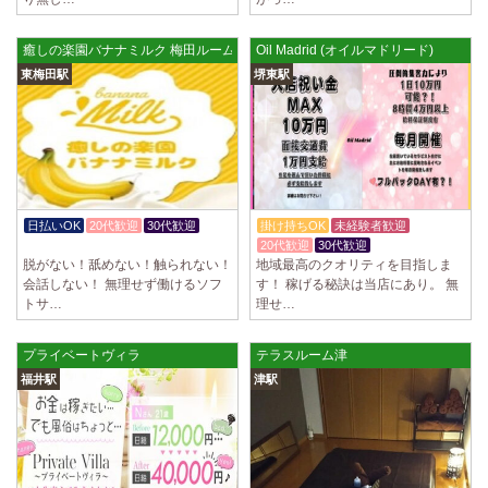
ていただきます。 とても働きやすいお店作りを心がけております…
2025/03/28
[恵比寿駅]
癒しの楽園バナナミルク 梅田ルーム
Oil Madrid (オイルマドリード)
大人の隠れ家 恵比寿ルーム
東梅田駅
堺東駅
初めまして、大人の隠れ家の女店長です。 当店では業界の闇である講習
時のセクハラを撲滅するために女店長または在籍セラピストが講…
2025/03/28
[渋谷駅]
大人の隠れ家 渋谷ルーム
初めまして、大人の隠れ家の女店長です。 当店では業界の闇である講習
時のセクハラを撲滅するために女店長または在籍セラピストが講…
日払いOK
20代歓迎
30代歓迎
掛け持ちOK
未経験者歓迎
体験入店OK
20代歓迎
30代歓迎
2025/03/28
[亀有駅]
脱がない！舐めない！触られない！
地域最高のクオリティを目指しま
aroma Angel
会話しない！ 無理せず働けるソフ
す！ 稼げる秘訣は当店にあり。 無
トサ…
理せ…
セラピストさんを大募集しております 完全歩合で50%〜60%以上！！ 掛
け持ちOK、完全個室待機など嬉しい高待遇が盛りだくさんです♪ …
プライベートヴィラ
テラスルーム津
2025/03/28
[東海学園前駅]
福井駅
津駅
デビルキャット
24時間営業！自由シフトで好きな時間に働ける 未経験者歓迎♪個室待機
でゆっくり自分の好きな事ができます♪ 可愛い制服もご用意して…