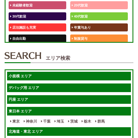
未経験者歓迎
20代歓迎
30代歓迎
40代歓迎
店泊施設も充実
年賞与あり
自由出勤
制服貸与
50代歓迎
未経験歓迎
エリア検索
体験入店OK
週1日～
短期OK
入店祝金あり
小規模 エリア
週1～OK
健全店で安心！
デバッグ用 エリア
待機保証あり
個別待機
円座 エリア
宿泊相談可
保証制度完備
東日本 エリア
指名料100％バック！
寮完備
東京
神奈川
千葉
埼玉
茨城
栃木
群馬
女性スタッフがいる！
終電後店泊OK
北海道・東北 エリア