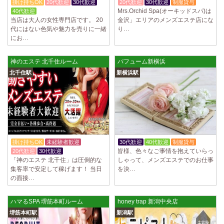
掛け持ちOK
20代歓迎
30代歓迎
20代歓迎
30代歓迎
制服貸与
Mrs.Orchid Spa(オーキッドスパ)は
40代歓迎
当店は大人の女性専門店です。 20
金沢」エリアのメンズエステ店にな
代にはない色気や魅力を売りに一緒
り…
にお…
神のエステ 北千住ルーム
パフューム新横浜
北千住駅
新横浜駅
掛け持ちOK
未経験者歓迎
30代歓迎
40代歓迎
制服貸与
皆様、色々なご事情を抱えていらっ
20代歓迎
30代歓迎
「神のエステ 北千住」は圧倒的な
しゃって、メンズエステでのお仕事
集客率で安定して稼げます！ 当日
を決…
の面接…
ハマるSPA 堺筋本町ルーム
honey trap 新潟中央店
堺筋本町駅
新潟駅