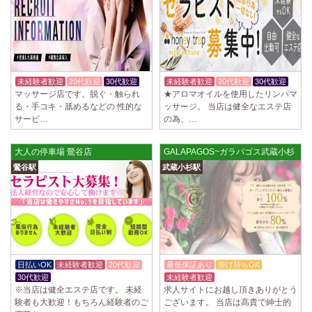
未経験者歓迎
20代歓迎
30代歓迎
未経験者歓迎
20代歓迎
30代歓迎
マッサージ店です。脱ぐ・触られ
★アロマオイルを使用したリンパマ
る・手コキ・舐めるなどの 性的な
ッサージ。 当店は健全なエステ店
サービ…
の為、…
大人の停車場 鶯谷店
GALAPAGOS~ガラパゴス武蔵小杉
鶯谷駅
武蔵小杉駅
日払いOK
未経験者歓迎
20代歓迎
最低保証あり
掛け持ちOK
30代歓迎
未経験者歓迎
入店祝金あり
※当店は健全エステ店です。 未経
求人サイトにお越し頂きありがとう
験者も大歓迎！もちろん経験者のご
ございます。 当店は高貴で紳士的