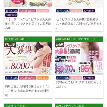
日払いOK
未経験者歓迎
20代歓迎
日払いOK
20代歓迎
30代歓迎
30代歓迎
体験入店OK
☆オープニングセラピストさん大募
セラピスト様を大募集!! 経験者さ
集☆ 新しくできたお店です♪ 業界最
ん・未経験者さん問わず大歓迎です
高水…
♪ …
Mrs.癒SeaSide
AROMA ROSA〜アロマローザ
和歌山駅
金山駅
日払いOK
未経験者歓迎
制服貸与
日払いOK
20代歓迎
30代歓迎
質問からでもOK! まずはお問合せく
入店祝金あり
簡単に空いた時間で稼げます！ ”エ
ださい。
リア初”の自由に決められる給料設
定 …
カイフクエステ
AVAN (アヴァン) 西宮