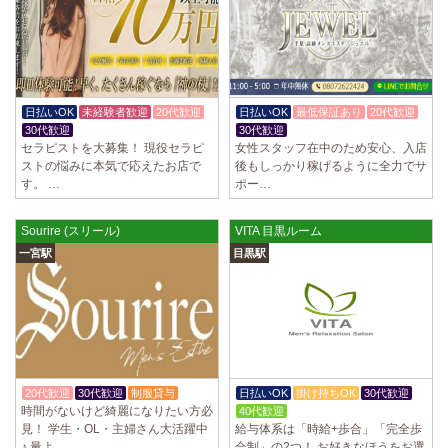
2025/04/02
[千歳烏山駅]
LoveCHU (ラブチュ) 千歳烏山ルーム
やる気のあるセラピスト大募集！ 「本気で稼ぎたい！」「もっと人気セ
ラピストになりたい！」 そんなあなたを全力でサポートします…
2025/03/31
[八王子駅]
日払いOK
未経験者歓迎
20代歓迎
日払いOK
最低保証あり
20代歓迎
Diamond～ダイヤモンド～
30代歓迎
30代歓迎
只今NEW OPENにつきセラピストが不足しています！ 今後も新規出店が
セラピストを大募集！ 現役セラピ
女性スタッフ在中のため安心、入店
続くため、一緒に働いてくれるセラピストを大募集します！ 女性…
ストの悩みに本気で応えたお店で
後もしっかり稼げるように全力でサ
す。 …
ポー…
2025/03/29
[自由が丘駅]
LIVSPA (リブスパ) 自由が丘ルーム
Sourire (スリール)
VITA 目黒ルーム
当店の募集は嘘偽り等なく、記載通りにしっかりお給料をお支払いさせ
一宮駅
目黒駅
ていただきます。 とても働きやすいお店作りを心がけております…
2025/03/29
[川崎駅]
LIVSPA (リブスパ) 川崎ルーム
当店の募集は嘘偽り等なく、記載通りにしっかりお給料をお支払いさせ
ていただきます。 とても働きやすいお店作りを心がけております…
20代歓迎
30代歓迎
制服貸与
日払いOK
掛け持ちOK
30代歓迎
2025/03/29
[蒲田駅]
時間がないけど綺麗になりたい方必
40代歓迎
LIVSPA (リブスパ) 蒲田ルーム
見！ 学生・OL・主婦さん大活躍中
給与体系は「時給+歩合」「完全歩
当店の募集は嘘偽り等なく、記載通りにしっかりお給料をお支払いさせ
♪ 量よ…
合制」の2つ！ お好きなほうをお選