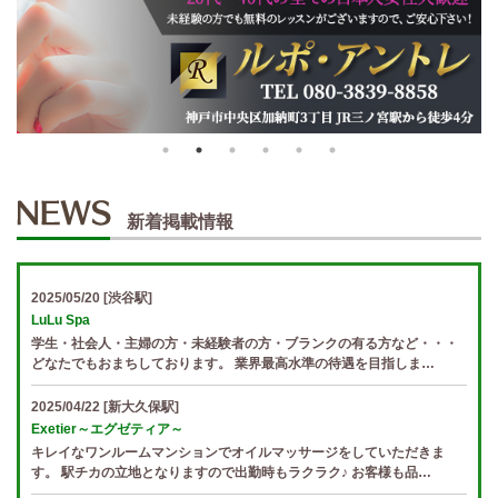
新着掲載情報
2025/05/20
[渋谷駅]
LuLu Spa
学生・社会人・主婦の方・未経験者の方・ブランクの有る方など・・・
どなたでもおまちしております。 業界最高水準の待遇を目指しま…
2025/04/22
[新大久保駅]
Exetier～エグゼティア～
キレイなワンルームマンションでオイルマッサージをしていただきま
す。 駅チカの立地となりますので出勤時もラクラク♪ お客様も品…