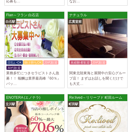
応募も…
なお…
Flan～フラン 白石店
ナチュラル
白石駅
広貫堂前
日払いOK
掛け持ちOK
20代歓迎
未経験者歓迎
20代歓迎
30代歓迎
入店祝金あり
業務多忙につきセラピストさん急
関東北陸東海と展開中の安心グルー
募！！ 報酬は業界最高峰『60％』
プ店！ まずはお話しを聞くだけで
バッ…
も大丈…
ENOTERA (エノテラ)
Re:lived～リリーブド 町田ルーム
立川駅
町田駅