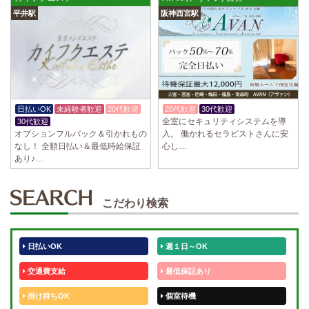
平井駅
阪神西宮駅
日払いOK
未経験者歓迎
20代歓迎
20代歓迎
30代歓迎
体験入店OK
全室にセキュリティシステムを導
30代歓迎
オプションフルバック＆引かれもの
入。 働かれるセラピストさんに安
なし！ 全額日払い＆最低時給保証
心し…
あり♪…
こだわり検索
日払いOK
週１日～OK
交通費支給
最低保証あり
掛け持ちOK
個室待機