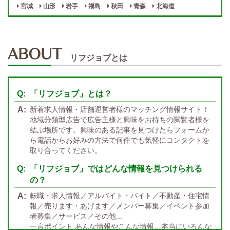
最低保証制度あり
ノルマなし
宮城
山形
岩手
福島
秋田
青森
北海道
週１～OK
自宅待機OK
北陸・東海 エリア
週1~OK
短期バイトOK
三重
富山
山梨
岐阜
愛知
新潟
石川
福井
長野
静岡
かけもちOK
給与保証あり
リフジョブとは
関西 エリア
店泊可能
送迎あり
大阪
兵庫
京都
滋賀
奈良
和歌山
「リフジョブ」とは？
週1日～OK
ぽっちゃりさん歓迎
九州・沖縄 エリア
新着求人情報・店舗運営者様のマッチング情報サイト！
指名バック率高め
週1・月1～OK
大分
福岡
佐賀
長崎
宮崎
熊本
鹿児島
沖縄
地域分類型広告で広告主様と興味をお持ちの閲覧者様を
結ぶ場所です。興味のある記事を見つけたらフォームか
託児所紹介あり
初心者歓迎
中四国 エリア
ら電話からお好みの方法で何件でも気軽にコンタクトを
資格者優遇
未経験者のみ歓迎
取り合ってください。
岡山
鳥取
広島
島根
山口
徳島
香川
高知
愛媛
宿泊・送迎あり
50代以上歓迎
「リフジョブ」ではどんな情報を見つけられる
の？
経験者優遇
女の子の気持ち最優先!
転職・求人情報／アルバイト・バイト／不動産・住宅情
経験者歓迎
未経験者あり
報／売ります・あげます／メンバー募集／イベント参加
者募集／サービス／その他...
未経験者金着
60代歓迎
一言ポイント あんな情報やこんな情報…本当にいろんな