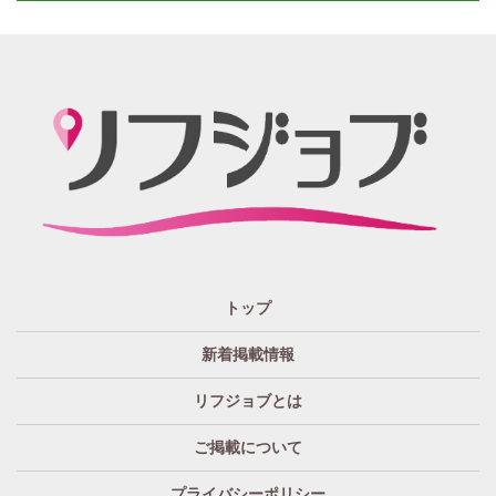
情報満載!! どんな情報に出会うかなんて… 兎にも角にも
楽しんでいただければGOOD
「リフジョブ」の起源は？ どうしてリフジョブ？
紙面媒体スポーツ紙のあの広告求人情報から意味深長な
広告!?まで興味のある方もただ眺めてるだけ、という通り
すがりの方へも！もっとkhaosな情報たちを掲載する場所
が欲しい！というお客様の要望を実現、もっと広く発信
したい・伝えたいそんな思いからリフジョブは生まれま
した。
「リフジョブ」はどのようにして今日に至るの？
人と人・地域をつなぎ「相互の良かった」の思いのため
トップ
に、リフジョブは地域情報発信サービスを2016年10月よ
り開始いたしました。
新着掲載情報
「リフジョブ」は無料広告？
リフジョブとは
いいえ、リフジョブは収益広告として運営されておりま
す。
ご掲載について
「リフジョブ」へはどのぐらいのアクセスがある
プライバシーポリシー