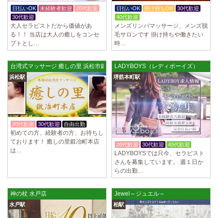
制服あり、ノルマ、罰金なし 高額報酬が稼げるだけでなく、高待遇や手
日払いOK
未経験者歓迎
20代歓迎
日払いOK
掛け持ちOK
30代歓迎
厚い福利厚生を完備しております！ぜひご活用ください♪ 指名…
30代歓迎
40代歓迎
大人セラピストだから価値があ
メンズリンパマッサージ、メンズ脱
2025/04/08
[勝川駅]
る！！ 当店は大人の癒しをコンセ
毛サロンです 掛け持ちや働きたい
Cat’s (キャッツ)
プトとし…
時…
18歳以上（高校生不可） オープンニングセラピストさん大募集！ 営業時
間内でいつでも可能。 交通費支給あり 一緒に働いてくださ…
台湾式マッサージ 癒しの里 浜松市鍛冶町本店
LADYBOYS（レディボーイズ）
2025/04/05
[日本橋駅]
浜松駅
堺筋本町駅
Aroma de Banana (あろばな)
オープンにつきセラピスト大募集！！ 求人探しに苦労されている貴方様
に朗報です！ 当店では講習制度を徹底しています。 セクハラ…
2025/04/04
[吉祥寺駅]
20代歓迎
30代歓迎
自由出勤
初めての方、経験者の方、お待ちし
LoveCHU (ラブチュ) 吉祥寺ルーム
ております！ 癒しの里鍛冶町本店
やる気のあるセラピスト大募集！ 「本気で稼ぎたい！」「もっと人気セ
20代歓迎
30代歓迎
40代歓迎
は…
ラピストになりたい！」 そんなあなたを全力でサポートします…
LADYBOYSでは只今、セラピスト
さんを募集しています。 週１日か
らの出勤…
2025/04/04
[渋谷駅]
LoveCHU (ラブチュ) 渋谷ルーム
やる気のあるセラピスト大募集！ 「本気で稼ぎたい！」「もっと人気セ
神の杖 水戸店
Jewel～ジュエル～
ラピストになりたい！」 そんなあなたを全力でサポートします…
水戸駅
柏駅