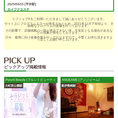
2025/04/15
[平井駅]
カイフクエステ
オプションフルバック＆引かれものなし！ 全額日払い＆最低時給保証あ
リフジョブ®をご利用いただきまして誠にありがとうございます。
り♪ 日給5万円以上可！人によっては10万円も★ 全額日払い＆…
サイト上にプログラムエラーが発見されたため、2021年11月下旬頃より、大
規模なプログラムの改修を行っております。
2025/04/14
[小倉駅]
その影響で、店舗掲載の一部が表示できない等、不安定となる場合があるな
どの現象が発生しております。
The Ritz cache (ザ リッツ カシェ)
只今、復帰に向け改修作業を行っておりますので、今暫くお待ち頂きますよ
う宜しくお願い申し上げます。
歩合率・RANK昇格制度 給与保証・アリバイ対策・送迎など、 快適なお
仕事をサポートする待遇をそろえております！ 雑費等、経費負…
2025/04/14
[春日井駅]
sirena (シレーナ) 春日井ルーム
ピックアップ掲載情報
制服あり、ノルマ、罰金なし 高額報酬が稼げるだけでなく、高待遇や手
厚い福利厚生を完備しております！ぜひご活用ください♪ 指名…
Pulunt Beauty (プルントビューティー) 立町ルーム
ANGEAME (アンジェーム)
2025/04/12
[伏見駅]
大町西公園駅
新伊勢崎駅
sirena (シレーナ) 錦ルーム
制服あり、ノルマ、罰金なし 高額報酬が稼げるだけでなく、高待遇や手
厚い福利厚生を完備しております！ぜひご活用ください♪ 指名…
2025/04/09
[藤が丘駅]
sirena (シレーナ) 名東ルーム