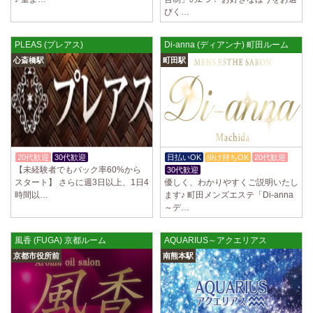
ていただきます。 とても働きやすいお店作りを心がけております…
びく…
2025/03/28
[恵比寿駅]
PLEAS (プレアス)
Di-anna (ディアンナ) 町田ルーム
大人の隠れ家 恵比寿ルーム
初めまして、大人の隠れ家の女店長です。 当店では業界の闇である講習
心斎橋駅
町田駅
時のセクハラを撲滅するために女店長または在籍セラピストが講…
2025/03/28
[渋谷駅]
大人の隠れ家 渋谷ルーム
初めまして、大人の隠れ家の女店長です。 当店では業界の闇である講習
時のセクハラを撲滅するために女店長または在籍セラピストが講…
20代歓迎
30代歓迎
入店祝金あり
日払いOK
掛け持ちOK
20代歓迎
2025/03/28
[亀有駅]
【未経験者でもバック率60%から
30代歓迎
aroma Angel
スタート】 さらに週3日以上、1日4
優しく、わかりやすくご説明いたし
時間以…
ます♪ 町田メンズエステ「Di-anna
セラピストさんを大募集しております 完全歩合で50%〜60%以上！！ 掛
～デ…
け持ちOK、完全個室待機など嬉しい高待遇が盛りだくさんです♪ …
2025/03/28
[東海学園前駅]
風香 (FUGA) 京都ルーム
AQUARIUS～アクエリアス
デビルキャット
京都市役所前
南熊本駅
24時間営業！自由シフトで好きな時間に働ける 未経験者歓迎♪個室待機
でゆっくり自分の好きな事ができます♪ 可愛い制服もご用意して…