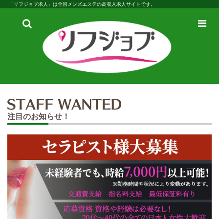
「リフジョブ求人」は全国メンズエステの高収入求人サイトです。
検
メ
索
ニ
ュ
ー
注目のお知らせ！