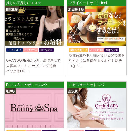
推しの子探しにエステ
プライベートサロン feel
和歌山駅
北四番丁駅
日払いOK
20代歓迎
30代歓迎
掛け持ちOK
20代歓迎
30代歓迎
各種待遇を取り揃えているので働き
体験入店OK
GRANDOPENにつき、高待遇にて
やすさには自信があります！ 駅チ
大募集中！！ オープニング特典
カなの…
バック率UP…
Bonny Spa 〜ボニースパ〜
ミセスオーキッドスパ
亀戸駅
金沢駅