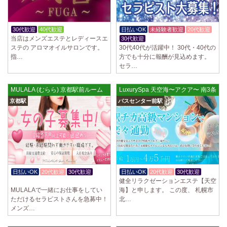
30代歓迎
40代歓迎
体験入店OK
日払いOK
未経験者歓迎
20代歓迎
当店はメンズエステとレディースエ
30代歓迎
ステの アロマオイルサロンです。
30代40代が活躍中！ 30代・40代の
指…
方でも十分に報酬が見込めます。
セラ…
MULALA (むらら) 京都駅前ルーム
LuxurySpa 天空海〜アクア〜 南3条ル
京都駅
バスセンター前駅
日払いOK
20代歓迎
30代歓迎
日払いOK
20代歓迎
30代歓迎
健全リラクゼーションエステ【天空
入店祝金あり
MULALAで一緒にお仕事をしてい
海】と申します。 この度、 札幌市
ただけるセラピストさんを急募中！
北…
メンズ…