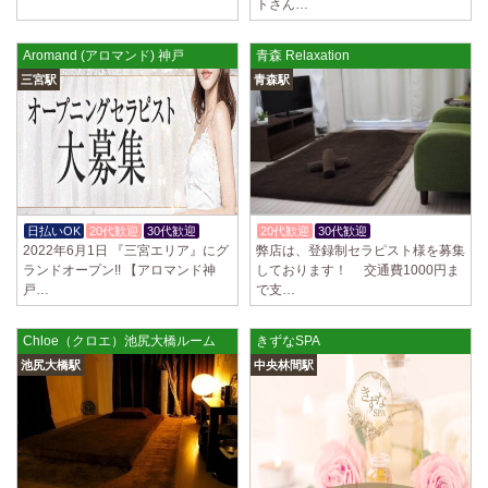
トさん…
Aromand (アロマンド) 神戸
青森 Relaxation
三宮駅
青森駅
日払いOK
20代歓迎
30代歓迎
20代歓迎
30代歓迎
体験入店OK
2022年6月1日 『三宮エリア』にグ
弊店は、登録制セラピスト様を募集
ランドオープン!! 【アロマンド神
しております！ 交通費1000円ま
戸…
で支…
Chloe（クロエ）池尻大橋ルーム
きずなSPA
池尻大橋駅
中央林間駅