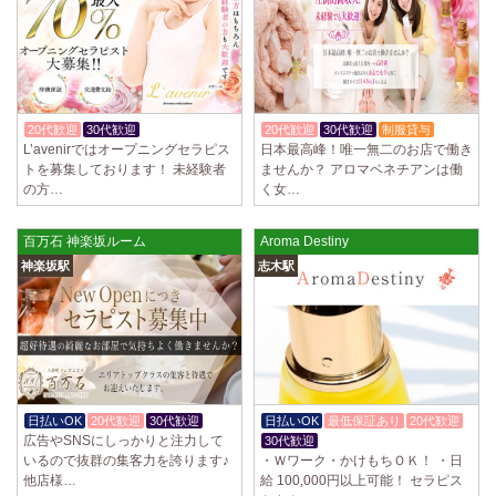
20代歓迎
30代歓迎
体験入店OK
20代歓迎
30代歓迎
制服貸与
L’avenirではオープニングセラピス
日本最高峰！唯一無二のお店で働き
トを募集しております！ 未経験者
ませんか？ アロマベネチアンは働
の方…
く女…
百万石 神楽坂ルーム
Aroma Destiny
神楽坂駅
志木駅
日払いOK
20代歓迎
30代歓迎
日払いOK
最低保証あり
20代歓迎
広告やSNSにしっかりと注力して
30代歓迎
いるので抜群の集客力を誇ります♪
・Ｗワーク・かけもちＯＫ！ ・日
他店様…
給 100,000円以上可能！ セラピス