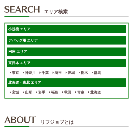
50代歓迎
未経験歓迎
エリア検索
体験入店OK
週1日～
短期OK
入店祝金あり
小規模 エリア
週1～OK
健全店で安心！
デバッグ用 エリア
待機保証あり
個別待機
円座 エリア
宿泊相談可
保証制度完備
東日本 エリア
指名料100％バック！
寮完備
東京
神奈川
千葉
埼玉
茨城
栃木
群馬
女性スタッフがいる！
終電後店泊OK
北海道・東北 エリア
最低保証制度あり
ノルマなし
宮城
山形
岩手
福島
秋田
青森
北海道
週１～OK
自宅待機OK
北陸・東海 エリア
週1~OK
短期バイトOK
三重
富山
山梨
岐阜
愛知
新潟
石川
福井
長野
静岡
かけもちOK
給与保証あり
リフジョブとは
関西 エリア
店泊可能
送迎あり