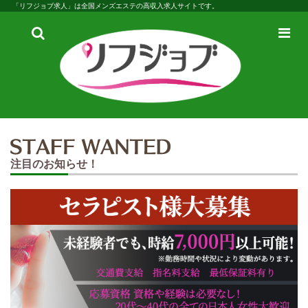
「リフジョブ求人」は全国メンズエステの高収入求人サイトです。
検
メ
索
ニ
ュ
ー
注目のお知らせ！