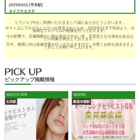
2025/04/15
[平井駅]
カイフクエステ
オプションフルバック＆引かれものなし！ 全額日払い＆最低時給保証あ
リフジョブ®をご利用いただきまして誠にありがとうございます。
り♪ 日給5万円以上可！人によっては10万円も★ 全額日払い＆…
サイト上にプログラムエラーが発見されたため、2021年11月下旬頃より、大
規模なプログラムの改修を行っております。
2025/04/14
[小倉駅]
その影響で、店舗掲載の一部が表示できない等、不安定となる場合があるな
どの現象が発生しております。
The Ritz cache (ザ リッツ カシェ)
只今、復帰に向け改修作業を行っておりますので、今暫くお待ち頂きますよ
う宜しくお願い申し上げます。
歩合率・RANK昇格制度 給与保証・アリバイ対策・送迎など、 快適なお
仕事をサポートする待遇をそろえております！ 雑費等、経費負…
2025/04/14
[春日井駅]
sirena (シレーナ) 春日井ルーム
ピックアップ掲載情報
制服あり、ノルマ、罰金なし 高額報酬が稼げるだけでなく、高待遇や手
厚い福利厚生を完備しております！ぜひご活用ください♪ 指名…
MOCHI SPA
MARIN
2025/04/12
[伏見駅]
太田駅
幕張本郷駅
sirena (シレーナ) 錦ルーム
制服あり、ノルマ、罰金なし 高額報酬が稼げるだけでなく、高待遇や手
厚い福利厚生を完備しております！ぜひご活用ください♪ 指名…
2025/04/09
[藤が丘駅]
sirena (シレーナ) 名東ルーム