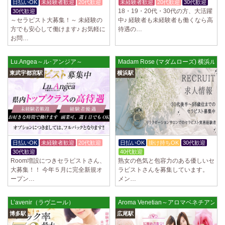
日払いOK
未経験者歓迎
20代歓迎
未経験者歓迎
20代歓迎
30代歓迎
18・19・20代・30代の方、大活躍
30代歓迎
～セラピスト大募集！～ 未経験の
中♪ 経験者も未経験者も働くなら高
方でも安心して働けます♪ お気軽に
待遇の…
お問…
Lu.Angea～ル･アンジア～
Madam Rose (マダムローズ) 横浜ルー
東武宇都宮駅
横浜駅
日払いOK
未経験者歓迎
20代歓迎
日払いOK
掛け持ちOK
30代歓迎
30代歓迎
40代歓迎
Room増設につきセラピストさん、
熟女の色気と包容力のある優しいセ
大募集！！ 今年５月に完全新規オ
ラピストさんを募集しています。
ープン…
メン…
L’avenir（ラヴニール）
Aroma Venetian～アロマベネチアン
博多駅
広尾駅