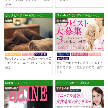
ていただきます。 とても働きやすいお店作りを心がけております…
も高…
2025/03/28
[恵比寿駅]
ピッチピーチSPA 梅田ルーム
Grande (グランデ) 日本橋ルーム
大人の隠れ家 恵比寿ルーム
初めまして、大人の隠れ家の女店長です。 当店では業界の闇である講習
梅田駅
日本橋駅
時のセクハラを撲滅するために女店長または在籍セラピストが講…
2025/03/28
[渋谷駅]
大人の隠れ家 渋谷ルーム
初めまして、大人の隠れ家の女店長です。 当店では業界の闇である講習
時のセクハラを撲滅するために女店長または在籍セラピストが講…
掛け持ちOK
20代歓迎
30代歓迎
日払いOK
未経験者歓迎
20代歓迎
2025/03/28
[亀有駅]
数あるメンズエステ店の中から当店
30代歓迎
aroma Angel
「ピチピッチスパ」のページをご覧
女の子が働きやすい環境になるよう
頂き…
全力でサポート致しますので、是非
セラピストさんを大募集しております 完全歩合で50%〜60%以上！！ 掛
とも…
け持ちOK、完全個室待機など嬉しい高待遇が盛りだくさんです♪ …
2025/03/28
[東海学園前駅]
SHINE～シャイン
エンジェルナース 札幌店
デビルキャット
高田馬場駅
すすきの駅
24時間営業！自由シフトで好きな時間に働ける 未経験者歓迎♪個室待機
でゆっくり自分の好きな事ができます♪ 可愛い制服もご用意して…