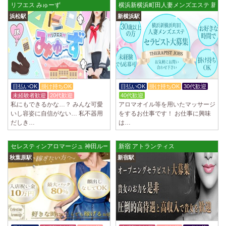
リフエス みゅーず
横浜新横浜町田人妻メンズエステ 新横
浜松駅
新横浜駅
日払いOK
掛け持ちOK
日払いOK
掛け持ちOK
30代歓迎
未経験者歓迎
20代歓迎
40代歓迎
私にもできるかな…？ みんな可愛
アロマオイル等を用いたマッサージ
いし容姿に自信がない… 私不器用
をするお仕事です！ お仕事に興味
だしき…
は…
セレスティンアロマージュ 神田ルーム
新宿 アトランティス
秋葉原駅
新宿駅