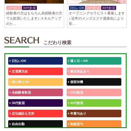
20代歓迎
30代歓迎
体験入店OK
日払いOK
20代歓迎
30代歓迎
経験者の方はもちろん未経験者の方
オープニングセラピスト募集します
でも歓迎いたします♪ スキルアップ
♪ 近年のメンズエステ過激化により
のた…
安…
こだわり検索
日払いOK
週１日～OK
交通費支給
最低保証あり
掛け持ちOK
個室待機
未経験者歓迎
20代歓迎
30代歓迎
40代歓迎
店泊施設も充実
年賞与あり
自由出勤
制服貸与