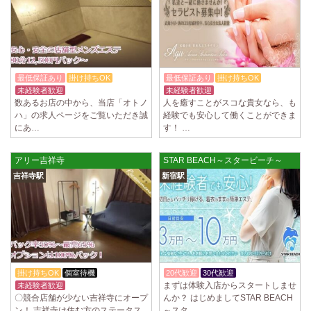
2025/04/02
[千歳烏山駅]
LoveCHU (ラブチュ) 千歳烏山ルーム
やる気のあるセラピスト大募集！ 「本気で稼ぎたい！」「もっと人気セ
ラピストになりたい！」 そんなあなたを全力でサポートします…
2025/03/31
[八王子駅]
最低保証あり
掛け持ちOK
最低保証あり
掛け持ちOK
Diamond～ダイヤモンド～
未経験者歓迎
週1日～OK
未経験者歓迎
只今NEW OPENにつきセラピストが不足しています！ 今後も新規出店が
数あるお店の中から、当店「オトノ
人を癒すことがスコな貴女なら、も
続くため、一緒に働いてくれるセラピストを大募集します！ 女性…
ハ」の求人ページをご覧いただき誠
経験でも安心して働くことができま
にあ…
す！ …
2025/03/29
[自由が丘駅]
LIVSPA (リブスパ) 自由が丘ルーム
アリー吉祥寺
STAR BEACH～スタービーチ～
当店の募集は嘘偽り等なく、記載通りにしっかりお給料をお支払いさせ
吉祥寺駅
新宿駅
ていただきます。 とても働きやすいお店作りを心がけております…
2025/03/29
[川崎駅]
LIVSPA (リブスパ) 川崎ルーム
当店の募集は嘘偽り等なく、記載通りにしっかりお給料をお支払いさせ
ていただきます。 とても働きやすいお店作りを心がけております…
掛け持ちOK
個室待機
20代歓迎
30代歓迎
体験入店OK
2025/03/29
[蒲田駅]
まずは体験入店からスタートしませ
未経験者歓迎
週1日～OK
LIVSPA (リブスパ) 蒲田ルーム
〇競合店舗が少ない吉祥寺にオープ
んか？ はじめましてSTAR BEACH
当店の募集は嘘偽り等なく、記載通りにしっかりお給料をお支払いさせ
ン！ 吉祥寺は住む方のステータス
～スタ…