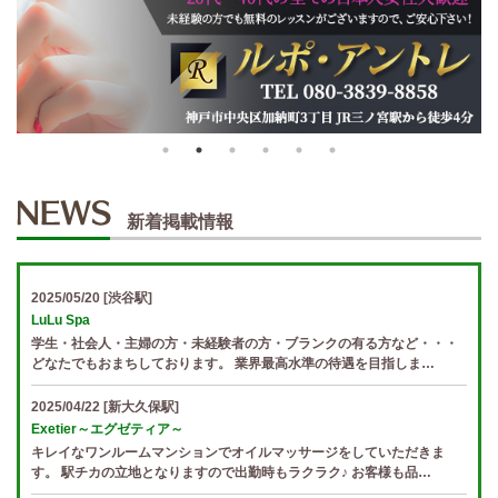
新着掲載情報
2025/05/20
[渋谷駅]
LuLu Spa
学生・社会人・主婦の方・未経験者の方・ブランクの有る方など・・・
どなたでもおまちしております。 業界最高水準の待遇を目指しま…
2025/04/22
[新大久保駅]
Exetier～エグゼティア～
キレイなワンルームマンションでオイルマッサージをしていただきま
す。 駅チカの立地となりますので出勤時もラクラク♪ お客様も品…