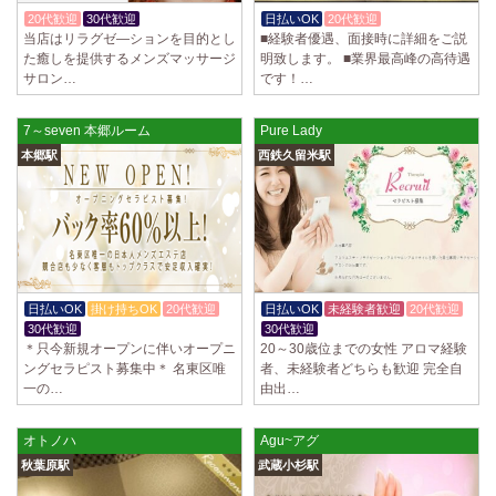
制服あり、ノルマ、罰金なし 高額報酬が稼げるだけでなく、高待遇や手
20代歓迎
30代歓迎
入店祝金あり
日払いOK
20代歓迎
かけもちOK
厚い福利厚生を完備しております！ぜひご活用ください♪ 指名…
当店はリラグゼ―ションを目的とし
■経験者優遇、面接時に詳細をご説
た癒しを提供するメンズマッサージ
明致します。 ■業界最高峰の高待遇
2025/04/08
[勝川駅]
サロン…
です！…
Cat’s (キャッツ)
18歳以上（高校生不可） オープンニングセラピストさん大募集！ 営業時
間内でいつでも可能。 交通費支給あり 一緒に働いてくださ…
7～seven 本郷ルーム
Pure Lady
本郷駅
西鉄久留米駅
2025/04/05
[日本橋駅]
Aroma de Banana (あろばな)
オープンにつきセラピスト大募集！！ 求人探しに苦労されている貴方様
に朗報です！ 当店では講習制度を徹底しています。 セクハラ…
2025/04/04
[吉祥寺駅]
LoveCHU (ラブチュ) 吉祥寺ルーム
日払いOK
掛け持ちOK
20代歓迎
日払いOK
未経験者歓迎
20代歓迎
やる気のあるセラピスト大募集！ 「本気で稼ぎたい！」「もっと人気セ
30代歓迎
30代歓迎
ラピストになりたい！」 そんなあなたを全力でサポートします…
＊只今新規オープンに伴いオープニ
20～30歳位までの女性 アロマ経験
ングセラピスト募集中＊ 名東区唯
者、未経験者どちらも歓迎 完全自
一の…
由出…
2025/04/04
[渋谷駅]
LoveCHU (ラブチュ) 渋谷ルーム
やる気のあるセラピスト大募集！ 「本気で稼ぎたい！」「もっと人気セ
オトノハ
Agu~アグ
ラピストになりたい！」 そんなあなたを全力でサポートします…
秋葉原駅
武蔵小杉駅