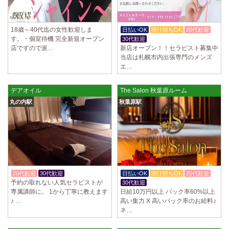
18歳～40代迄の女性歓迎しま
日払いOK
掛け持ちOK
20代歓迎
す。・個室待機 完全新規オープン
30代歓迎
店ですので派…
新店オープン！！セラピスト募集中
当店は札幌市内出張専門のメンズ
エ…
デアオイル
The Salon 秋葉原ルーム
丸の内駅
秋葉原駅
20代歓迎
30代歓迎
入店祝金あり
日払いOK
掛け持ちOK
20代歓迎
予約の取れない人気セラピストが
30代歓迎
専属講師に。 1から丁寧に教えます
日給10万円以上 バック率60%以上
♪ …
高い集力 X 高いパック率のお給料♪
ネ…