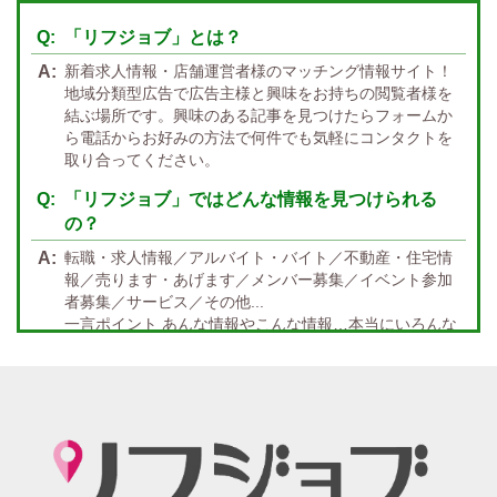
大阪
兵庫
京都
滋賀
奈良
和歌山
「リフジョブ」とは？
週1日～OK
ぽっちゃりさん歓迎
九州・沖縄 エリア
新着求人情報・店舗運営者様のマッチング情報サイト！
指名バック率高め
週1・月1～OK
大分
福岡
佐賀
長崎
宮崎
熊本
鹿児島
沖縄
地域分類型広告で広告主様と興味をお持ちの閲覧者様を
結ぶ場所です。興味のある記事を見つけたらフォームか
託児所紹介あり
初心者歓迎
中四国 エリア
ら電話からお好みの方法で何件でも気軽にコンタクトを
資格者優遇
未経験者のみ歓迎
取り合ってください。
岡山
鳥取
広島
島根
山口
徳島
香川
高知
愛媛
宿泊・送迎あり
50代以上歓迎
「リフジョブ」ではどんな情報を見つけられる
の？
経験者優遇
女の子の気持ち最優先!
転職・求人情報／アルバイト・バイト／不動産・住宅情
経験者歓迎
未経験者あり
報／売ります・あげます／メンバー募集／イベント参加
者募集／サービス／その他...
未経験者金着
60代歓迎
一言ポイント あんな情報やこんな情報…本当にいろんな
情報満載!! どんな情報に出会うかなんて… 兎にも角にも
楽しんでいただければGOOD
「リフジョブ」の起源は？ どうしてリフジョブ？
紙面媒体スポーツ紙のあの広告求人情報から意味深長な
広告!?まで興味のある方もただ眺めてるだけ、という通り
すがりの方へも！もっとkhaosな情報たちを掲載する場所