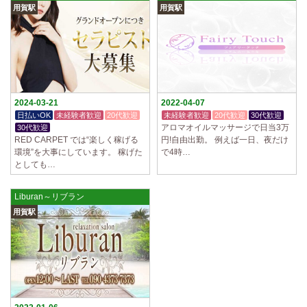
用賀駅
用賀駅
2024-03-21
2022-04-07
日払いOK
未経験者歓迎
20代歓迎
未経験者歓迎
20代歓迎
30代歓迎
アロマオイルマッサージで日当3万
30代歓迎
RED CARPET では“楽しく稼げる
円!自由出勤。 例えば一日、夜だけ
環境”を大事にしています。 稼げた
で4時…
としても…
Liburan～リブラン
用賀駅