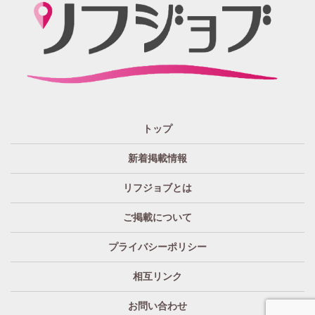
大阪
兵庫
京都
滋賀
奈良
和歌山
週1日～OK
ぽっちゃりさん歓迎
九州・沖縄 エリア
指名バック率高め
週1・月1～OK
大分
福岡
佐賀
長崎
宮崎
熊本
鹿児島
沖縄
託児所紹介あり
初心者歓迎
中四国 エリア
資格者優遇
未経験者のみ歓迎
岡山
鳥取
広島
島根
山口
徳島
香川
高知
愛媛
宿泊・送迎あり
50代以上歓迎
トップ
経験者優遇
女の子の気持ち最優先!
新着掲載情報
経験者歓迎
未経験者あり
リフジョブとは
未経験者金着
60代歓迎
ご掲載について
プライバシーポリシー
相互リンク
お問い合わせ