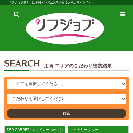
「リフジョブ求人」は全国メンズエステの高収入求人サイトです。
検
メ
索
ニ
ュ
ー
用賀 エリアのこだわり検索結果
絞込
RED CARPET (レッドカーペット) 用賀ルーム
フェアリータッチ