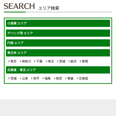
50代歓迎
未経験歓迎
エリア検索
体験入店OK
週1日～
短期OK
入店祝金あり
小規模 エリア
週1～OK
健全店で安心！
デバッグ用 エリア
待機保証あり
個別待機
円座 エリア
宿泊相談可
保証制度完備
東日本 エリア
指名料100％バック！
寮完備
東京
神奈川
千葉
埼玉
茨城
栃木
群馬
女性スタッフがいる！
終電後店泊OK
北海道・東北 エリア
最低保証制度あり
ノルマなし
宮城
山形
岩手
福島
秋田
青森
北海道
週１～OK
自宅待機OK
北陸・東海 エリア
週1~OK
短期バイトOK
三重
富山
山梨
岐阜
愛知
新潟
石川
福井
長野
静岡
かけもちOK
給与保証あり
関西 エリア
店泊可能
送迎あり