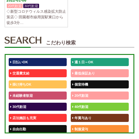
2022-01-06
20代歓迎
30代歓迎
体験入店OK
◇新型コロナウィルス感染拡大防止
策店◇ 田園都市線用賀駅東口から
徒歩3分…
こだわり検索
日払いOK
週１日～OK
交通費支給
最低保証あり
掛け持ちOK
個室待機
未経験者歓迎
20代歓迎
30代歓迎
40代歓迎
店泊施設も充実
年賞与あり
自由出勤
制服貸与