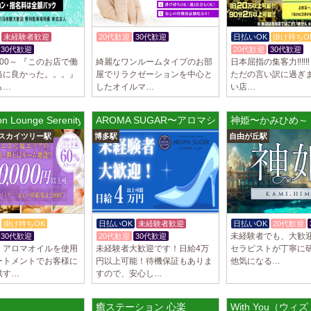
2025/03/29
[自由が丘
LIVSPA (リブ
未経験者歓迎
20代歓迎
30代歓迎
日払いOK
掛け持ちO
当店の募集は嘘偽り
30代歓迎
体験入店OK
20代歓迎
30代歓迎
いさせていただきま
000～ 『このお店で働
綺麗なワンルームタイプのお部
日本屈指の集客力‼️‼️‼
ります…
当に良かった。。。』
屋でリラクゼーションを中心と
ただの言い訳に過ぎません
ら…
したオイルマ…
い店…
2025/03/29
[川崎駅]
LIVSPA (リブス
tion Lounge Serenity (セレニティ) 押上ルーム
AROMA SUGAR〜アロマシュガー〜
神姫〜かみひめ～
当店の募集は嘘偽り
スカイツリー駅
博多駅
自由が丘駅
いさせていただきま
ります…
2025/03/29
[蒲田駅]
LIVSPA (リブス
当店の募集は嘘偽り
いさせていただきま
掛け持ちOK
日払いOK
未経験者歓迎
日払いOK
20代歓迎
ります…
未経験者でも、大歓
30代歓迎
20代歓迎
30代歓迎
、アロマオイルを使用
未経験者大歓迎です！日給4万
セラピストが丁寧に研
2025/03/28
[恵比寿駅
ートメントでお客様に
円以上可能！待機保証もありま
他気になる…
供す…
すので、安心し…
大人の隠れ家 恵
初めまして、大人の
る講習時のセクハラ
町ROOM
癒ステーション 心楽
With You（ウィ