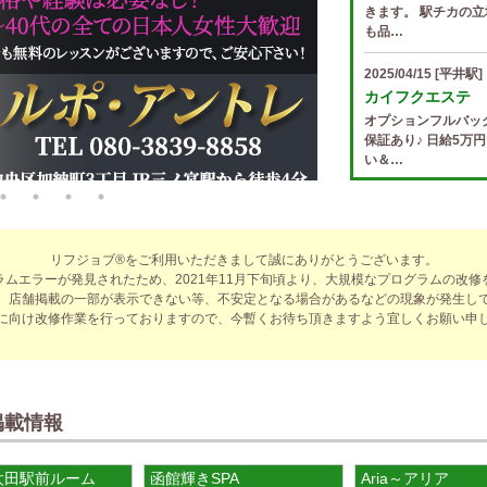
きます。 駅チカの立
も品…
2025/04/15
[平井駅]
カイフクエステ
オプションフルバッ
保証あり♪ 日給5万
い＆…
2025/04/14
[小倉駅]
The Ritz cach
歩合率・RANK昇格
リフジョブ®をご利用いただきまして誠にありがとうございます。
適なお仕事をサポー
ラムエラーが発見されたため、2021年11月下旬頃より、大規模なプログラムの改修
費負…
、店舗掲載の一部が表示できない等、不安定となる場合があるなどの現象が発生し
に向け改修作業を行っておりますので、今暫くお待ち頂きますよう宜しくお願い申
2025/04/14
[春日井駅
sirena (シレー
制服あり、ノルマ、
遇や手厚い福利厚生
指名…
掲載情報
2025/04/12
[伏見駅]
太田駅前ルーム
函館輝きSPA
Aria～アリア
sirena (シレー