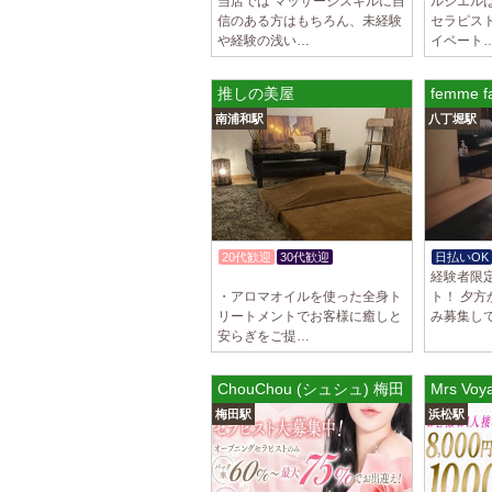
当店では マッサージスキルに自
ルシエル
信のある方はもちろん、未経験
セラピス
や経験の浅い…
イベート
推しの美屋
femme
南浦和駅
八丁堀駅
20代歓迎
30代歓迎
日払いOK
経験者限
体験入店OK
・アロマオイルを使った全身ト
ト！ 夕
リートメントでお客様に癒しと
み募集し
安らぎをご提…
ChouChou (シュシュ) 梅田・北新地ル
Mrs V
梅田駅
浜松駅