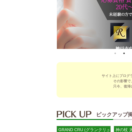
サイト上にプログ
その影響で
只今、復帰
ピックアップ
GRAND CRU (グランクリュ)
神の杖 