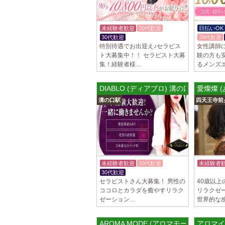
未経験者歓迎
20代歓迎
日払いOK
30代歓迎
体験入店OK
20代歓迎
特別待遇でお出迎え♪セラピス
女性講師
ト大募集中！！ セラピスト大募
験の方も
集！経験者様…
るメンズ
DIABLO (ディアブロ) 溝の口ルーム
愛燦燦 
溝の口駅
四天王寺前
未経験者歓迎
20代歓迎
未経験者
30代歓迎
体験入店OK
50代歓迎
セラピストさん大募集！ 男性の
40歳以
ココロとカラダを癒やすリラク
リラクゼ
ゼーション…
世界的な
AROMA MODE (アロマモード)
アロマイ