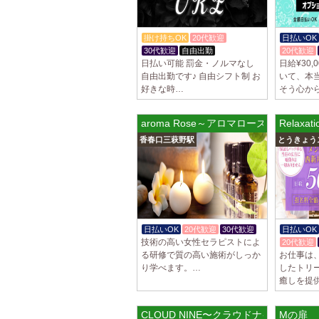
掛け持ちOK
20代歓迎
日払いOK
30代歓迎
自由出勤
20代歓迎
日払い可能 罰金・ノルマなし
日給¥30,
自由出勤です♪ 自由シフト制 お
いて、本
好きな時…
そう心か
aroma Rose～アロマローズ～
Relaxa
香春口三萩野駅
とうきょう
日払いOK
20代歓迎
30代歓迎
日払いOK
技術の高い女性セラピストによ
20代歓迎
る研修で質の高い施術がしっか
お仕事は
り学べます。…
したトリ
癒しを提
CLOUD NINE〜クラウドナイン 御幸本
Mの扉