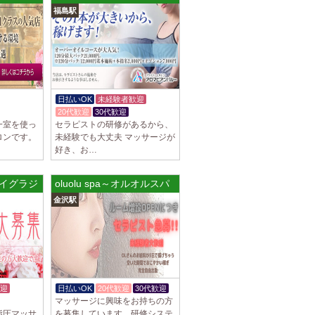
福島駅
罰金なし 高額報酬が稼げるだけでなく、高待
を完備しております！ぜひご活用ください♪
]
ナ) 名東ルーム
罰金なし 高額報酬が稼げるだけでなく、高待
日払いOK
未経験者歓迎
を完備しております！ぜひご活用ください♪
20代歓迎
30代歓迎
一室を使っ
セラピストの研修があるから、
ロンです。
未経験でも大丈夫 マッサージが
好き、お…
不可） オープンニングセラピストさん大募集！
on (マイグラジュエーション) 堺ルーム
oluolu spa～オルオルスパ
も可能。 交通費支給あり 一緒に働いてくだ
金沢駅
]
na (あろばな)
ピスト大募集！！ 求人探しに苦労されている
 当店では講習制度を徹底しています。 セクハ
迎
日払いOK
20代歓迎
30代歓迎
マッサージに興味をお持ちの方
]
指圧マッサ
を募集しています。研修システ