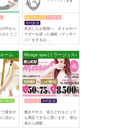
迎
掛け持ちOK
20代歓迎
K
30代歓迎
店の中から
来店したお客様へ、オイルやパ
りがとうご
ウダーを使った施術（マッサー
ジ）をするお…
波ルーム
Mirage spa (ミラージュスパ)
勝山町駅
40代歓迎
20代歓迎
30代歓迎
入店祝金あり
テで貴女が
働きやすさ、収入どれをとって
分に活かし
も満足できると思います。 初心
者から経験…