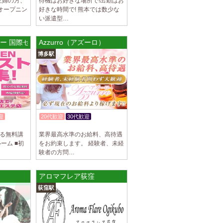
主婦の方、
待機はお好きな場所で!出勤はお
オープニン
好きな時間で! 熊本では数少な
い派遣型…
ワー 国際センタールーム
Azzurro（アズーロ）
博多駅
迎
20代歓迎
30代歓迎
入店祝金あり
よる無料講
業界最高水準のお給料、高待遇
ーム ■初
をお約束します。 経験者、未経
験者の方問…
アロマフレア荻窪
荻窪駅