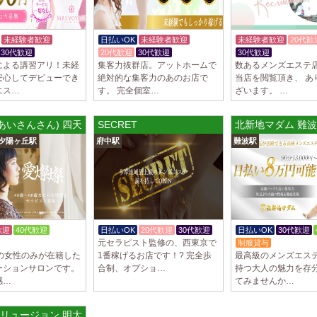
未経験者歓迎
日払いOK
未経験者歓迎
未経験者歓迎
20代歓
30代歓迎
20代歓迎
30代歓迎
30代歓迎
体験入店O
による講習アリ！未経
集客力抜群店。アットホームで
数あるメンズエステ
安心してデビューでき
絶対的な集客力のあのお店で
当店を閲覧頂き、 あ
エス…
す。 完全個室…
ざいます。 …
(あいさんさん) 四天王寺前夕陽ヶ丘ルーム
SECRET
北新地マダム 難
夕陽ヶ丘駅
府中駅
難波駅
歓迎
40代歓迎
日払いOK
20代歓迎
30代歓迎
日払いOK
30代歓迎
元セラピスト監修の、西東京で
制服貸与
上の女性のみが在籍した
1番稼げるお店です！? 完全歩
最高級のメンズエス
ーションサロンです。
合制、オプショ…
持つ大人の魅力を存
感…
てみませんか…
リュージョン 明大前ルーム