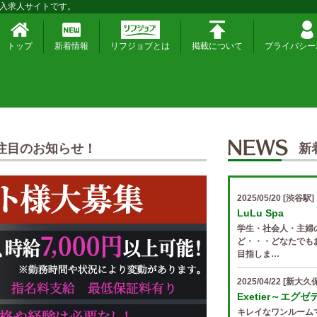
入求人サイトです。
トップ
新着情報
リフジョブとは
掲載について
プライバシー
注目のお知らせ！
新
2025/05/20
[渋谷駅]
LuLu Spa
学生・社会人・主婦
ど・・・どなたでも
目指しま…
2025/04/22
[新大久保
Exetier～エグ
キレイなワンルーム