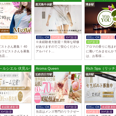
トが講…
鹿児島中央駅
博多駅
2025/03/28
[渋谷駅]
大人の隠れ家 渋
初めまして、大人の
る講習時のセクハラ
トが講…
掛け持ちOK
日払いOK
20代歓迎
30代歓迎
日払いOK
20代歓迎
※未経験者大歓迎！簡単な研修
50代歓迎
40代歓迎
2025/03/28
[亀有駅]
ストさん募集！ 40
がありますのでご安心ください
アロマの香りに包ま
aroma Angel
のセラピストさんを募集
アルバイト…
に働いてみませんか？
セラピストさんを大募
当店…
は、お客様…
上！！ 掛け持ちO
さんです♪ …
EL～ルシエル 伏見ルーム
Aroma Queen
Rich Spa（リッ
2025/03/28
[東海学
近鉄四日市駅
福井駅
デビルキャット
24時間営業！自由シ
室待機でゆっくり自
意して…
未経験者歓迎
日払いOK
20代歓迎
30代歓迎
日払いOK
未経験者歓
当店はメンズ専門のリラクゼー
30代歓迎
20代歓迎
30代歓迎