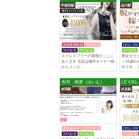
宇都宮駅
品川駅
未経験者歓迎
20代歓迎
日払いOK
30代歓迎
40代歓迎
40代歓迎
ストレスフリーの環境がここに
熟女セラピ
あります 当店は物件オーナー様
～55歳
からメンズ…
中です。 
赤羽 唯夢（ゆいむ）
LE CI
赤羽駅
伏見駅
最低保証あり
20代歓迎
日払いOK
30代歓迎
40代歓迎
20代歓迎