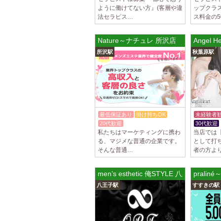
ように働けてない方』(客層や違
ップクラ
法セラピス…
ス料金の5
Nature～ナチュレ 所沢店
Angel
所沢駅
秋葉原駅
最低保証あり
掛け持ちOK
未経験者
20代歓迎
30代歓迎
私たちはマーケティングに携わ
当店では
る、マジメな普通の企業です。
として打
そんな普通…
者の方よ
men’s esthetic 俺STYLE 八王子ルーム
prali
八王子駅
すすきの駅