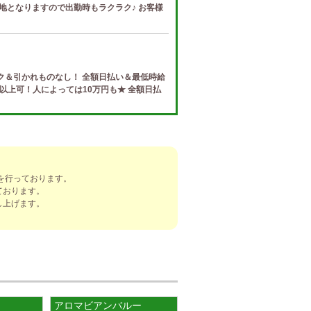
地となりますので出勤時もラクラク♪ お客様
ク＆引かれものなし！ 全額日払い＆最低時給
円以上可！人によっては10万円も★ 全額日払
e (ザ リッツ カシェ)
制度 給与保証・アリバイ対策・送迎など、 快
トする待遇をそろえております！ 雑費等、経
を行っております。
ております。
し上げます。
]
ナ) 春日井ルーム
罰金なし 高額報酬が稼げるだけでなく、高待
を完備しております！ぜひご活用ください♪
アロマビアンバルー
ナ) 錦ルーム