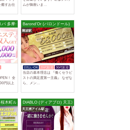
を癒すお仕
ムが御座いま…
ブチュ) 吉祥寺ルーム
スト大募集！ 「本気で稼ぎたい！」「もっと
りたい！」 そんなあなたを全力でサポートし
ズスパ 多摩センター店
Barond’Or (バロンドール)
難波駅
ブチュ) 渋谷ルーム
スト大募集！ 「本気で稼ぎたい！」「もっと
りたい！」 そんなあなたを全力でサポートし
迎
日払いOK
20代歓迎
30代歓迎
駅]
当店の基本理念は 『働くセラピ
ブチュ) 千歳烏山ルーム
PEN！ 全
ストの満足度第一主義』 なぜな
スト大募集！ 「本気で稼ぎたい！」「もっと
000円以上
ら、メン…
りたい！」 そんなあなたを全力でサポートし
 桜木町ルーム
DIABLO (ディアブロ) 天王洲アイルルーム
]
イヤモンド～
天王洲アイル駅
につきセラピストが不足しています！ 今後も新規
緒に働いてくれるセラピストを大募集しま