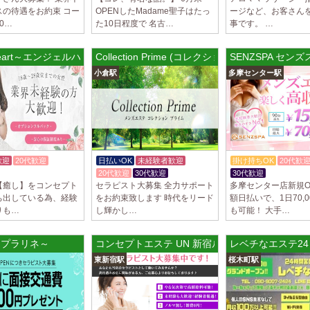
スの待遇をお約束 コー
OPENしたMadame聖子はたっ
ージなど、お客さん
LoveCHU (ラ
0…
た10日程度で 名古…
事です。 …
やる気のあるセラピ
人気セラピストにな
ます…
 Heart～エンジェルハート～ 秋葉原ルーム
Collection Prime (コレクション プライム)
SENZSPA セン
小倉駅
多摩センター駅
2025/04/04
[渋谷駅]
LoveCHU (ラ
やる気のあるセラピ
人気セラピストにな
ます…
歓迎
20代歓迎
日払いOK
未経験者歓迎
掛け持ちOK
20代歓
2025/04/02
[千歳烏山
20代歓迎
30代歓迎
30代歓迎
LoveCHU (ラ
【癒し】をコンセプト
セラピスト大募集 全力サポート
多摩センター店新規O
やる気のあるセラピ
ち出している為、経験
をお約束致します 時代をリード
額日払いで、1日70,
人気セラピストにな
りも…
し輝かし…
も可能！ 大手…
ます…
né～プラリネ～
コンセプトエステ UN 新宿ルーム
レベチなエステ24
2025/03/31
[八王子駅
Diamond～ダ
東新宿駅
桜木町駅
只今NEW OPEN
出店が続くため、一
す！ 女性…