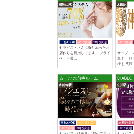
和歌山駅
太田駅
日払いOK
20代歓迎
30代歓迎
20代歓迎
セラピストさんに寄り添ったお
入店祝金
店作りを目指してます！ プライ
オープニ
ベート優…
集！ 一
様を 笑顔
るーむ 水前寺ルーム
DIABL
水前寺駅
立川駅
日払いOK
掛け持ちOK
未経験者
20代歓迎
30代歓迎
30代歓迎
セラピスト様募集 『都心で思う
セラピス