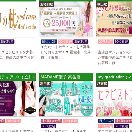
五稜郭駅
徳山駅
制服あり、ノルマ、
遇や手厚い福利厚生
指名…
2025/04/09
[藤が丘駅
sirena (シレー
制服あり、ノルマ、
30代歓迎
日払いOK
20代歓迎
30代歓迎
20代歓迎
30代歓迎
遇や手厚い福利厚生
▼ただいまセラピストを大募集
あり
体験入店OK
指名…
ングセラピストを大募
しております！▼ 函館市 北斗
当店はマンションの
緒に、最高の環境でお客
市 七飯町 …
た非風俗のエステサ
2025/04/08
[勝川駅]
…
お客様には…
Cat’s (キャッツ)
18歳以上（高校生
O (ディアブロ) 立川ルーム
MADAME聖子 高岳店
my graduati
営業時間内でいつで
高岳駅
堺東駅
さ…
2025/04/05
[日本橋駅
Aroma de Bana
オープンにつきセラ
貴方様に朗報です！
ラ…
歓迎
20代歓迎
未経験者歓迎
20代歓迎
日払いOK
未経験者歓
体験入店OK
30代歓迎
20代歓迎
30代歓迎
2025/04/04
[吉祥寺駅
トさん大募集！ 業界ト
【コレ、有名な話。】 6月末
アロママッサージ・