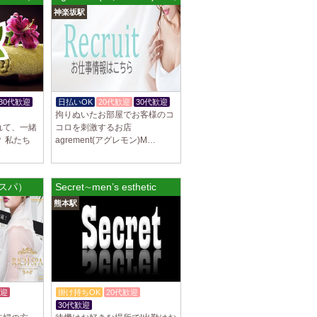
神楽坂駅
谷ルーム
隠れ家の女店長です。 当店では業界の闇であ
を撲滅するために女店長または在籍セラピス
30代歓迎
日払いOK
20代歓迎
30代歓迎
拘りぬいたお部屋でお客様のコ
れて、一緒
コロを刺激するお店
 私たち
agrement(アグレモン)M…
集しております 完全歩合で50%〜60%以
K、完全個室待機など嬉しい高待遇が盛りだく
チスパ）
Secret∼men’s esthetic
園前駅]
熊本駅
フトで好きな時間に働ける 未経験者歓迎♪個
分の好きな事ができます♪ 可愛い制服もご用
迎
掛け持ちOK
20代歓迎
30代歓迎