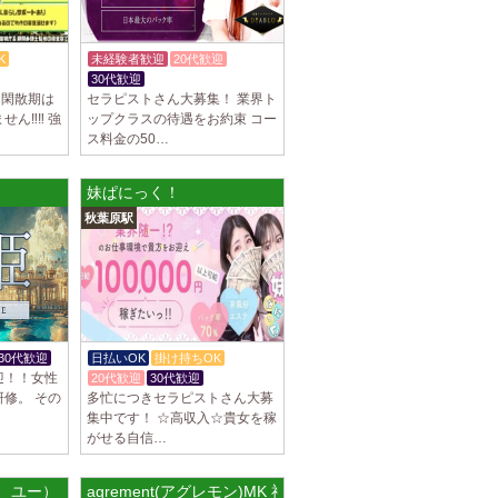
駅]
スパ) 自由が丘ルーム
K
未経験者歓迎
20代歓迎
等なく、記載通りにしっかりお給料をお支払
30代歓迎
体験入店OK
す。 とても働きやすいお店作りを心がけてお
️ 閑散期は
セラピストさん大募集！ 業界ト
‼️‼️ 強
ップクラスの待遇をお約束 コー
ス料金の50…
パ) 川崎ルーム
妹ぱにっく！
等なく、記載通りにしっかりお給料をお支払
秋葉原駅
す。 とても働きやすいお店作りを心がけてお
パ) 蒲田ルーム
等なく、記載通りにしっかりお給料をお支払
す。 とても働きやすいお店作りを心がけてお
30代歓迎
日払いOK
掛け持ちOK
迎！！女性
20代歓迎
30代歓迎
修。 その
多忙につきセラピストさん大募
]
集中です！ ☆高収入☆貴女を稼
がせる自信…
比寿ルーム
隠れ家の女店長です。 当店では業界の闇であ
を撲滅するために女店長または在籍セラピス
ズ ユー）
agrement(アグレモン)MK 神楽坂ルーム