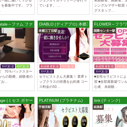
は一緒に働いて下さる
ションオイルマッサージを行っ
未経験者、経験者、
トを募集中です。 プラ
ています。 …
シングルマザー歓迎 
…
グスタッフ…
 fatale～ファム ファタル
DIABLO (ディアブロ) 本郷三丁目ルーム
FLOWER～フラ
本郷三丁目駅
国際センター駅
30代歓迎
40代歓迎
未経験者歓迎
20代歓迎
未経験者歓迎
20代歓
定 70％バックスター
30代歓迎
体験入店OK
30代歓迎
方からの勤務、経験者の
セラピストさん大募集！ 業界ト
■女性セラピストに
てお…
ップクラスの待遇をお約束 コー
習 ■全部屋新築ワンル
ス料金の50…
心者、未経験…
ーム
oyage (ミセス ボヤージュ) 龍禅寺ルーム
PLATINUM (プラチナム)
tink (ティンク)
宇都宮駅
姫路駅